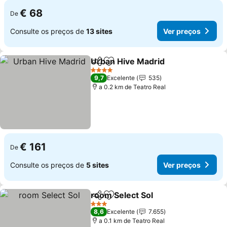
€ 68
De
Consulte os preços de
13 sites
Ver preços
Urban Hive Madrid
Partilhar
Adicionar aos favoritos
Ver pre
4 Estrelas
9,7
Excelente
535
a 0.2 km de Teatro Real
€ 161
De
Consulte os preços de
5 sites
Ver preços
room Select Sol
Partilhar
Adicionar aos favoritos
Ver preços
3 Estrelas
8,6
Excelente
7.655
a 0.1 km de Teatro Real