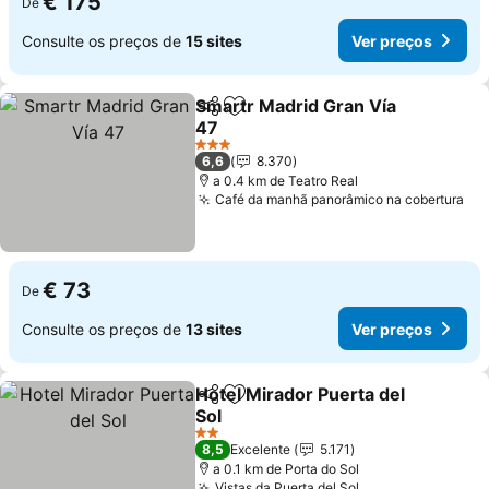
€ 175
De
Consulte os preços de
15 sites
Ver preços
Smartr Madrid Gran Vía
Partilhar
Adicionar aos favoritos
47
Ver preços
3 Estrelas
6,6
8.370
a 0.4 km de Teatro Real
Café da manhã panorâmico na cobertura
Ve
€ 73
De
Consulte os preços de
13 sites
Ver preços
Hotel Mirador Puerta del
Partilhar
Adicionar aos favoritos
Sol
Ver preços
2 Estrelas
8,5
Excelente
5.171
a 0.1 km de Porta do Sol
Vistas da Puerta del Sol