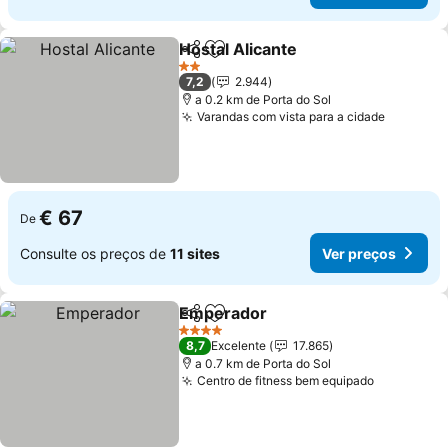
Hostal Alicante
Partilhar
Adicionar aos favoritos
Ver preços
2 Estrelas
7,2
2.944
a 0.2 km de Porta do Sol
Varandas com vista para a cidade
Ver pre
€ 67
De
Consulte os preços de
11 sites
Ver preços
Emperador
Partilhar
Adicionar aos favoritos
Ver preços
4 Estrelas
8,7
Excelente
17.865
a 0.7 km de Porta do Sol
Centro de fitness bem equipado
Ver preço