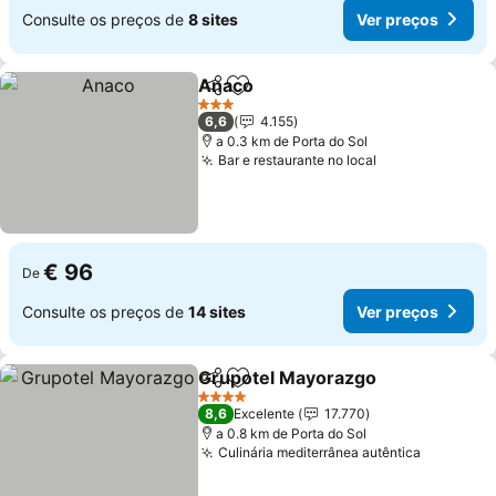
Consulte os preços de
8 sites
Ver preços
Anaco
Partilhar
Adicionar aos favoritos
Ver preços
3 Estrelas
6,6
4.155
a 0.3 km de Porta do Sol
Bar e restaurante no local
Ver preços
€ 96
De
Consulte os preços de
14 sites
Ver preços
Grupotel Mayorazgo
Partilhar
Adicionar aos favoritos
Ver p
4 Estrelas
8,6
Excelente
17.770
a 0.8 km de Porta do Sol
Culinária mediterrânea autêntica
Ver preç