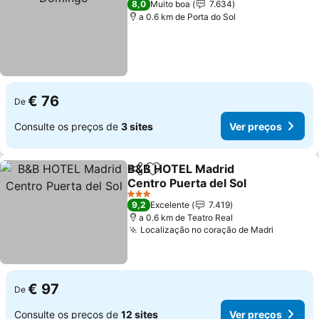
8,0
Muito boa
7.634
a 0.6 km de Porta do Sol
€ 76
De
Consulte os preços de
3 sites
Ver preços
B&B HOTEL Madrid
Partilhar
Adicionar aos favoritos
Centro Puerta del Sol
Ver preços
3 Estrelas
9,2
Excelente
7.419
a 0.6 km de Teatro Real
Localização no coração de Madri
Ver pre
€ 97
De
Consulte os preços de
12 sites
Ver preços