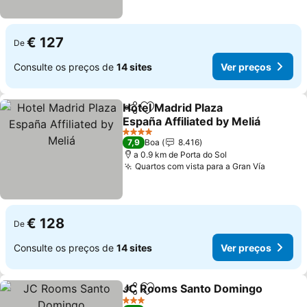
€ 127
De
Consulte os preços de
14 sites
Ver preços
Hotel Madrid Plaza
Partilhar
Adicionar aos favoritos
España Affiliated by Meliá
Ver preços
4 Estrelas
7,9
Boa
8.416
a 0.9 km de Porta do Sol
Quartos com vista para a Gran Vía
Ver pre
€ 128
De
Consulte os preços de
14 sites
Ver preços
JC Rooms Santo Domingo
Partilhar
Adicionar aos favoritos
3 Estrelas