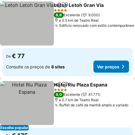
Letoh Letoh Gran Vía
Partilhar
Adicionar aos favoritos
Ver 
4 Estrelas
8,6
Excelente
9.000
a 0.5 km de Teatro Real
Edifício renovado com estilo contemporâneo
€ 77
De
Consulte os preços de
8 sites
Ver preços
Hotel Riu Plaza Espana
Partilhar
Adicionar aos favoritos
Ver
4 Estrelas
9,0
Excelente
41.771
a 0.7 km de Teatro Real
Buffet de café da manhã amplo e variado
Ve
Escolha popular