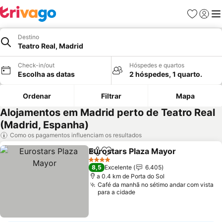
Favoritos
Iniciar
Me
Destino
Teatro Real, Madrid
Check-in/out
Hóspedes e quartos
Escolha as datas
2 hóspedes, 1 quarto.
Ordenar
Filtrar
Mapa
Alojamentos em Madrid perto de Teatro Real
(Madrid, Espanha)
Como os pagamentos influenciam os resultados
Eurostars Plaza Mayor
Partilhar
Adicionar aos favoritos
Ver
4 Estrelas
8,5
Excelente
6.405
a 0.4 km de Porta do Sol
Café da manhã no sétimo andar com vista
para a cidade