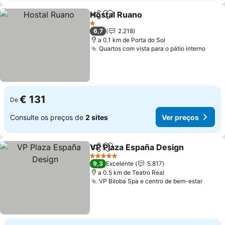
Hostal Ruano
Partilhar
Adicionar aos favoritos
Ver preços
1 Estrelas
6,7
2.218
a 0.1 km de Porta do Sol
Quartos com vista para o pátio interno
Ver 
€ 131
De
Consulte os preços de
2 sites
Ver preços
VP Plaza España Design
Partilhar
Adicionar aos favoritos
Ve
5 Estrelas
9,3
Excelente
5.817
a 0.5 km de Teatro Real
VP Biloba Spa e centro de bem-estar
Ver p