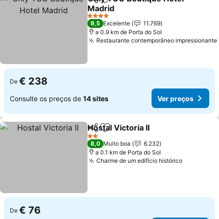
Partilhar
Adicionar aos favoritos
Madrid
Ver preços
4 Estrelas
9,5
Excelente
11.769
a 0.9 km de Porta do Sol
Restaurante contemporâneo impressionante
€ 238
De
Consulte os preços de
14 sites
Ver preços
Hostal Victoria II
Partilhar
Adicionar aos favoritos
Ver preço
2 Estrelas
8,0
Muito boa
6.232
a 0.1 km de Porta do Sol
Charme de um edifício histórico
Ver preço
€ 76
De