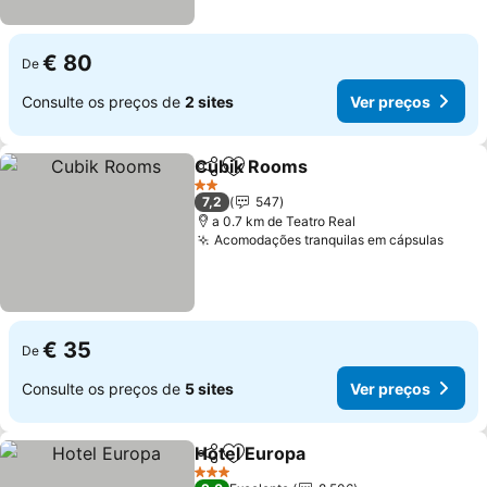
€ 80
De
Consulte os preços de
2 sites
Ver preços
Cubik Rooms
Partilhar
Adicionar aos favoritos
Ver preços
2 Estrelas
7,2
547
a 0.7 km de Teatro Real
Acomodações tranquilas em cápsulas
Ver 
€ 35
De
Consulte os preços de
5 sites
Ver preços
Hotel Europa
Partilhar
Adicionar aos favoritos
Ver preços
3 Estrelas