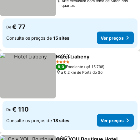
Arte exclusiva com tema de Madri nos
quartos
€ 77
De
Consulte os preços de
15 sites
Ver preços
Hotel Liabeny
Partilhar
Adicionar aos favoritos
Ver preços
4 Estrelas
9,0
Excelente
15.798
a 0.2 km de Porta do Sol
€ 110
De
Consulte os preços de
18 sites
Ver preços
Only YOU Boutique Hotel