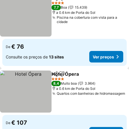
Partilhar
Adicionar aos favoritos
Ver pr
4 Estrelas
7,7
Boa
15.439
a 0.6 km de Porta do Sol
Piscina na cobertura com vista para a
cidade
€ 76
De
Consulte os preços de
13 sites
Ver preços
Hotel Ópera
Partilhar
Adicionar aos favoritos
Ver preços
4 Estrelas
8,4
Muito boa
3.964
a 0.6 km de Porta do Sol
Quartos com banheiras de hidromassagem
V
€ 107
De