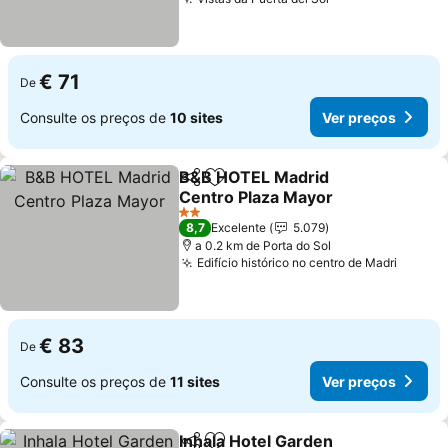
Ver preços
€ 71
De
Consulte os preços de
10 sites
Ver preços
B&B HOTEL Madrid
Partilhar
Adicionar aos favoritos
Centro Plaza Mayor
Ver preços
2 Estrelas
8,7
Excelente
5.079
a 0.2 km de Porta do Sol
Edifício histórico no centro de Madri
Ver pr
€ 83
De
Consulte os preços de
11 sites
Ver preços
Inhala Hotel Garden