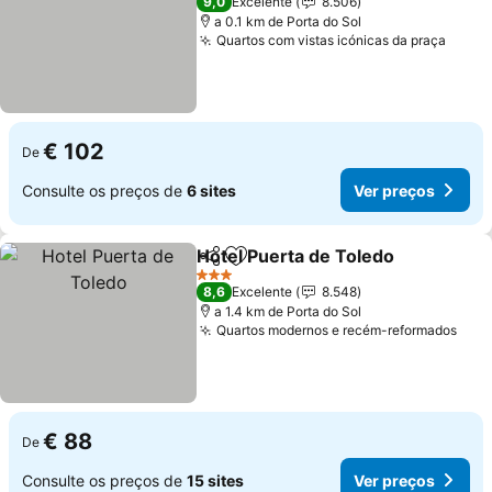
9,0
Excelente
8.506
a 0.1 km de Porta do Sol
Quartos com vistas icónicas da praça
Ver p
€ 102
De
Consulte os preços de
6 sites
Ver preços
Hotel Puerta de Toledo
Partilhar
Adicionar aos favoritos
Ver
3 Estrelas
8,6
Excelente
8.548
a 1.4 km de Porta do Sol
Quartos modernos e recém-reformados
Ver 
€ 88
De
Consulte os preços de
15 sites
Ver preços