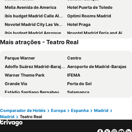
Melia Avenida de America
Hotel Puerta de Toledo
ibis budget Madrid Calle Alcalá
Optimi Rooms Madrid
Novotel Madrid City Las Ventas
Hotel Praga
ibis budget Madrid Aeropuerto
Novotel Madrid Feria and Airport
Mais atrações - Teatro Real
Ilunion Suites Madrid
Ibis Styles Madrid City Las Ventas
Anaco
Inhala Hotel Garden
Parque Warner
Centro
Travelodge Madrid Metropolitano
INNSiDE by Meliá Madrid Valdebebas
Adolfo Suárez Madrid–Barajas Airport
Aeroporto de Madrid-Barajas
Hotel Europa
Sercotel Princesa de Eboli
Warner Theme Park
IFEMA
Hotel Riu Plaza Espana
Holiday Inn Express Madrid Leganes
Grande Via
Porta do Sol
Hotel Puerta America
DWO Yuste Alcalá
Estádio Santiago Bernabeu
Salamanca
ibis budget Madrid Vallecas
Exe Convention Plaza Madrid
Atocha
Estación Sur
Hotel Madrid Chamartín Affiliated by Meliá
Exe Madrid Norte
Estadio Metropolitano Metro Station
Barajas
Ilunion Pio XII
Hotel Mercader
Comparador de Hotéis
Europa
Espanha
Madrid
Madrid
Teatro Real
Metropolitano Metro Station
Chamartín
Hotel Zentral Castellana Norte
Eurostars Arenas de Pinto
Estação de Atocha
Praça Central /maior
NH Madrid Ribera del Manzanares
Pestana CR7 Gran Vía Madrid
Facebook
Twitter
Insta
Yo