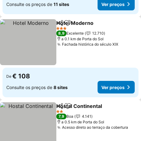
Consulte os preços de
11 sites
Ver preços
Hotel Moderno
Partilhar
Adicionar aos favoritos
Ver preços
3 Estrelas
8,9
Excelente
12.710
a 0.1 km de Porta do Sol
Fachada histórica do século XIX
Ver preç
€ 108
De
Consulte os preços de
8 sites
Ver preços
Hostal Continental
Partilhar
Adicionar aos favoritos
Ver pre
2 Estrelas
7,9
Boa
4.141
a 0.5 km de Porta do Sol
Acesso direto ao terraço da cobertura
Ver p