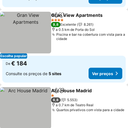
Gran View Apartments
Partilhar
Adicionar aos favoritos
Ver
4 Estrelas
8,8
Excelente
8.261
a 0.5 km de Porta do Sol
Piscina e bar na cobertura com vista para a
cidade
Escolha popular
€ 184
De
Consulte os preços de
5 sites
Ver preços
Arc House Madrid
Partilhar
Adicionar aos favoritos
Ver pre
1 Estrelas
6,8
5.553
a 0.7 km de Teatro Real
Quartos privativos com vista para a cidade
V