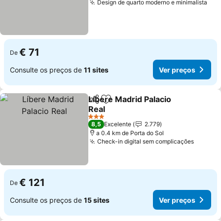
Design de quarto moderno e minimalista
Ver
€ 71
De
Consulte os preços de
11 sites
Ver preços
Líbere Madrid Palacio
Partilhar
Adicionar aos favoritos
Real
Ver preços
3 Estrelas
8,5
Excelente
2.779
a 0.4 km de Porta do Sol
Check-in digital sem complicações
Ver pr
€ 121
De
Consulte os preços de
15 sites
Ver preços