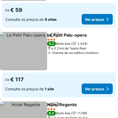
€ 59
De
Consulte os preços de
6 sites
Ver preços
Le Petit Palu-opera
Partilhar
Adicionar aos favoritos
Ver pr
3 Estrelas
8,2
Muito boa
2.344
a 0.2 km de Teatro Real
Charme de um edifício histórico
Ver preço
€ 117
De
Consulte os preços de
1 site
Ver preços
Hotel Regente
Partilhar
Adicionar aos favoritos
Ver preços
3 Estrelas
8,3
Muito boa
11.199
a 0.4 km de Porta do Sol