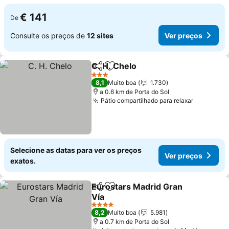
€ 141
De
Consulte os preços de
12 sites
Ver preços
C. H. Chelo
Partilhar
Adicionar aos favoritos
Ver preços
3 Estrelas
8,1
Muito boa
1.730
a 0.6 km de Porta do Sol
Pátio compartilhado para relaxar
Ver preç
Selecione as datas para ver os preços
Ver preços
exatos.
Eurostars Madrid Gran
Partilhar
Adicionar aos favoritos
Vía
Ver preços
4 Estrelas
8,2
Muito boa
5.981
a 0.7 km de Porta do Sol