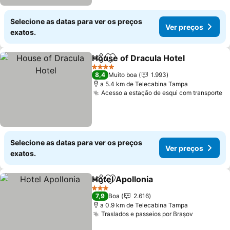
Selecione as datas para ver os preços
Ver preços
exatos.
House of Dracula Hotel
Partilhar
Adicionar aos favoritos
4 Estrelas
8,4
Muito boa
1.993
a 5.4 km de Telecabina Tampa
Acesso a estação de esqui com transporte
Selecione as datas para ver os preços
Ver preços
exatos.
Hotel Apollonia
Partilhar
Adicionar aos favoritos
3 Estrelas
7,9
Boa
2.616
a 0.9 km de Telecabina Tampa
Traslados e passeios por Brașov