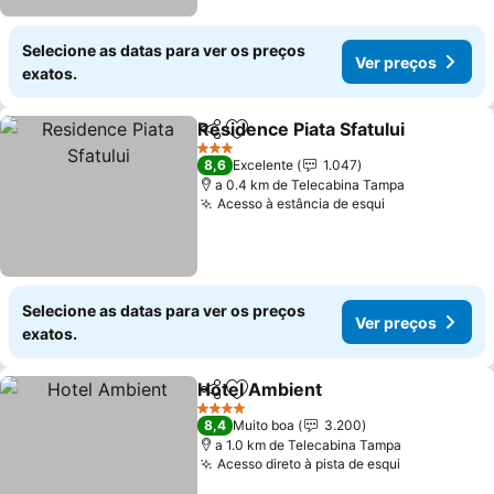
Selecione as datas para ver os preços
Ver preços
exatos.
Residence Piata Sfatului
Partilhar
Adicionar aos favoritos
3 Estrelas
8,6
Excelente
1.047
a 0.4 km de Telecabina Tampa
Acesso à estância de esqui
Selecione as datas para ver os preços
Ver preços
exatos.
Hotel Ambient
Partilhar
Adicionar aos favoritos
4 Estrelas
8,4
Muito boa
3.200
a 1.0 km de Telecabina Tampa
Acesso direto à pista de esqui