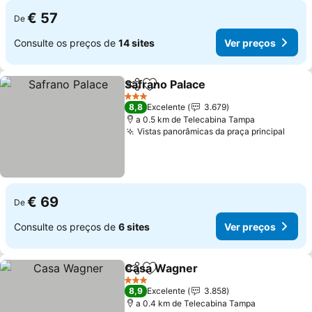
€ 57
De
Consulte os preços de
14 sites
Ver preços
Safrano Palace
Partilhar
Adicionar aos favoritos
3 Estrelas
8,8
Excelente
3.679
a 0.5 km de Telecabina Tampa
Vistas panorâmicas da praça principal
€ 69
De
Consulte os preços de
6 sites
Ver preços
Casa Wagner
Partilhar
Adicionar aos favoritos
3 Estrelas
8,9
Excelente
3.858
a 0.4 km de Telecabina Tampa