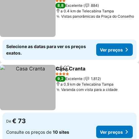
3 Estrelas
8,8
Excelente
884
a 0.4 km de Telecabina Tampa
Vistas panorâmicas da Praça do Conselho
Selecione as datas para ver os preços
Ver preços
exatos.
Casa Cranta
Partilhar
Adicionar aos favoritos
4 Estrelas
9,2
Excelente
1.812
a 0.9 km de Telecabina Tampa
Varanda com vista para a cidade
€ 73
De
Consulte os preços de
10 sites
Ver preços