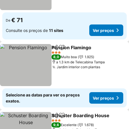
€ 71
De
Consulte os preços de
11 sites
Ver preços
Pension Flamingo
Partilhar
Adicionar aos favoritos
3 Estrelas
8,0
Muito boa
1.925
a 1.3 km de Telecabina Tampa
Jardim interior com plantas
Selecione as datas para ver os preços
Ver preços
exatos.
Schuster Boarding House
Partilhar
Adicionar aos favoritos
3 Estrelas
9,6
Excelente
1.678