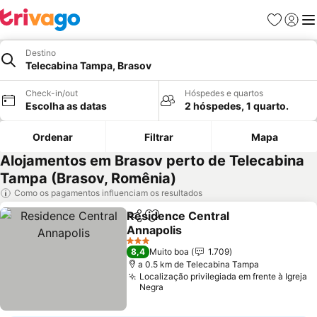
Favoritos
Iniciar
Me
Destino
Telecabina Tampa, Brasov
Check-in/out
Hóspedes e quartos
Escolha as datas
2 hóspedes, 1 quarto.
Ordenar
Filtrar
Mapa
Alojamentos em Brasov perto de Telecabina
Tampa (Brasov, Romênia)
Como os pagamentos influenciam os resultados
Residence Central
Partilhar
Adicionar aos favoritos
Annapolis
3 Estrelas
8,4
Muito boa
1.709
a 0.5 km de Telecabina Tampa
Localização privilegiada em frente à Igreja
Negra