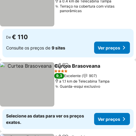
a 0.4 km de Telecabina Tampa
Terraço na cobertura com vistas
panorâmicas
€ 110
De
Consulte os preços de
9 sites
Ver preços
Curtea Brasoveana
Partilhar
Adicionar aos favoritos
4 Estrelas
9,3
Excelente
907
a 1.1 km de Telecabina Tampa
Guarda-esqui exclusivo
Selecione as datas para ver os preços
Ver preços
exatos.