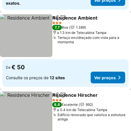
Ver preços
exatos.
Residence Ambient
Partilhar
Adicionar aos favoritos
3 Estrelas
7,7
Boa
1.389
a 1.3 km de Telecabina Tampa
Terraço envidraçado com vista para a
montanha
€ 50
De
Consulte os preços de
12 sites
Ver preços
Residence Hirscher
Partilhar
Adicionar aos favoritos
3 Estrelas
8,8
Excelente
992
a 0.4 km de Telecabina Tampa
Edifício renovado que valoriza a estrutura
antiga