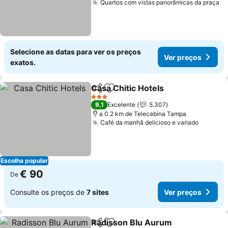
Quartos com vistas panorâmicas da praça
Selecione as datas para ver os preços
Ver preços
exatos.
Casa Chitic Hotels
Partilhar
Adicionar aos favoritos
3 Estrelas
9,1
Excelente
5.307
a 0.2 km de Telecabina Tampa
Café da manhã delicioso e variado
Escolha popular
€ 90
De
Consulte os preços de
7 sites
Ver preços
Radisson Blu Aurum
Partilhar
Adicionar aos favoritos