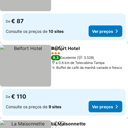
€ 87
De
Consulte os preços de
10 sites
Ver preços
Belfort Hotel
Partilhar
Adicionar aos favoritos
3 Estrelas
9,3
Excelente
3.528
a 0.6 km de Telecabina Tampa
Buffet de café da manhã variado e fresco
€ 110
De
Consulte os preços de
9 sites
Ver preços
La Maisonnette
Partilhar
Adicionar aos favoritos