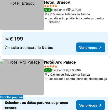
Hotel, Brasov
5 Estrelas
9,4
Excelente
3.705
a 0.5 km de Telecabina Tampa
Localização privilegiada perto do centro
histórico
€ 199
De
Consulte os preços de
8 sites
Ver preços
Hotel Aro Palace
Partilhar
Adicionar aos favoritos
5 Estrelas
8,5
Excelente
6.936
a 0.6 km de Telecabina Tampa
Localização central perto da cidade antiga
Escolha popular
Selecione as datas para ver os preços
Ver preços
exatos.