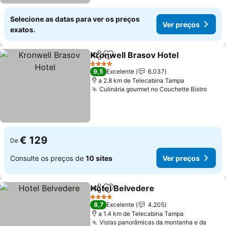
Selecione as datas para ver os preços
Ver preços
exatos.
Kronwell Brasov Hotel
Partilhar
Adicionar aos favoritos
4 Estrelas
9,5
Excelente
6.037
a 2.8 km de Telecabina Tampa
Culinária gourmet no Couchette Bistro
€ 129
De
Consulte os preços de
10 sites
Ver preços
Hotel Belvedere
Partilhar
Adicionar aos favoritos
4 Estrelas
8,7
Excelente
4.205
a 1.4 km de Telecabina Tampa
Vistas panorâmicas da montanha e da