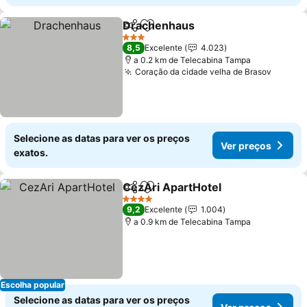
Drachenhaus
Partilhar
Adicionar aos favoritos
3 Estrelas
8,5
Excelente
4.023
a 0.2 km de Telecabina Tampa
Coração da cidade velha de Brasov
Selecione as datas para ver os preços
Ver preços
exatos.
CezAri ApartHotel
Partilhar
Adicionar aos favoritos
4 Estrelas
9,2
Excelente
1.004
a 0.9 km de Telecabina Tampa
Escolha popular
Selecione as datas para ver os preços