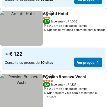
Armatti Hotel
Partilhar
Adicionar aos favoritos
3 Estrelas
8,7
Excelente
1.005
a 0.9 km de Telecabina Tampa
Opções de varanda com vista para a cidade
€ 122
De
Consulte os preços de
10 sites
Ver preços
Pension Brasovu Vechi
Partilhar
Adicionar aos favoritos
4 Estrelas
8,9
Excelente
1.127
a 0.8 km de Telecabina Tampa
Quartos com vista para a montanha ou
cidade