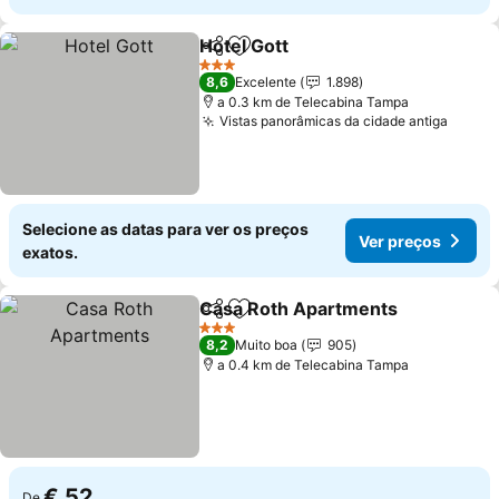
Hotel Gott
Partilhar
Adicionar aos favoritos
3 Estrelas
8,6
Excelente
1.898
a 0.3 km de Telecabina Tampa
Vistas panorâmicas da cidade antiga
Selecione as datas para ver os preços
Ver preços
exatos.
Casa Roth Apartments
Partilhar
Adicionar aos favoritos
3 Estrelas
8,2
Muito boa
905
a 0.4 km de Telecabina Tampa
€ 52
De