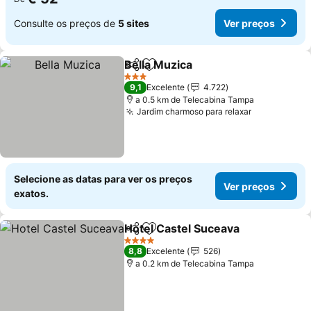
Consulte os preços de
5 sites
Ver preços
Bella Muzica
Partilhar
Adicionar aos favoritos
3 Estrelas
9,1
Excelente
4.722
a 0.5 km de Telecabina Tampa
Jardim charmoso para relaxar
Selecione as datas para ver os preços
Ver preços
exatos.
Hotel Castel Suceava
Partilhar
Adicionar aos favoritos
4 Estrelas
8,8
Excelente
526
a 0.2 km de Telecabina Tampa