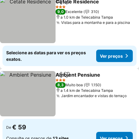
Cetate Residence
Partilhar
Adicionar aos favoritos
3 Estrelas
9,0
Excelente
310
a 1.0 km de Telecabina Tampa
Vistas para a montanha e para a piscina
Selecione as datas para ver os preços
Ver preços
exatos.
Ambient Pensiune
Partilhar
Adicionar aos favoritos
3 Estrelas
8,3
Muito boa
1.150
a 1.4 km de Telecabina Tampa
Jardim encantador e vistas do terraço
€ 59
De
Consulte os preços de
13 sites
Ver preços