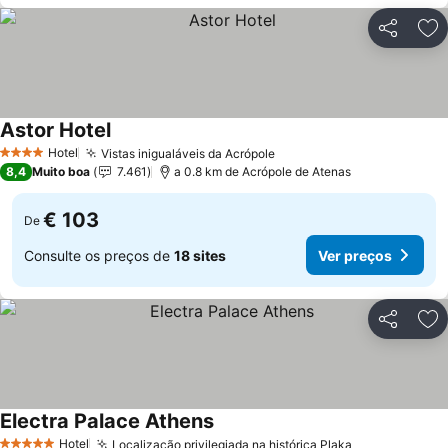
Partilhar
Ad
Astor Hotel
Hotel
Vistas inigualáveis da Acrópole
4 Estrelas
8,4
Muito boa
7.461
a 0.8 km de Acrópole de Atenas
€ 103
De
Consulte os preços de
18 sites
Ver preços
Partilhar
Ad
Electra Palace Athens
Hotel
Localização privilegiada na histórica Plaka