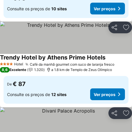
Consulte os preços de
10 sites
Ver preços
Partilhar
Ad
Trendy Hotel by Athens Prime Hotels
Hotel
Café da manhã gourmet com suco de laranja fresco
4 Estrelas
8,6
Excelente
1.320
a 1.8 km de Templo de Zeus Olímpico
€ 87
De
Consulte os preços de
12 sites
Ver preços
Partilhar
Ad