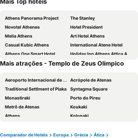
Mais Top hotéis
Athens Panorama Project
The Stanley
Novotel Athenes
Hotel President
Melia Athens
Art Hotel Athens
Casual Kubic Athens
International Atene Hotel
Athens One Smart Hotel
Holiday Inn Athens Attica Av. Airport West by IHG
Mais atrações - Templo de Zeus Olímpico
Marina Hotel Athens
Zeus Wyndham Grand Athens
Breeze Boutique Athens
Sparta Team Hotel
Aeroporto Internacional de Atenas
Acrópole de Atenas
Athens Tiare by Mage Hotels
Amalia Hotel Athens
Traditional Settlment of Plaka
Syntagma Square
Acropolis View Hotel
Arion Athens Hotel
Monastiraki
Porto do Pireu
Parnon Hotel
Attalos Hotel
Metrô de Atenas
Koukaki
Central Hotel
Acropolis Hill Hotel
Athens
Kolonaki
Kimon Hotel Athens
Evita Asty
Loutraki
Adamas
Delphi Art Hotel
Boss Boutique Athens
Parthenon
Lavrio Port
Alassia Hotel
Titania Hotel
Comparador de Hotéis
Europa
Grécia
Ática