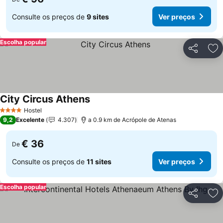
Consulte os preços de
9 sites
Ver preços
Escolha popular
Partilhar
Ad
City Circus Athens
Hostel
4 Estrelas
9,2
Excelente
4.307
a 0.9 km de Acrópole de Atenas
€ 36
De
Consulte os preços de
11 sites
Ver preços
Escolha popular
Partilhar
Ad