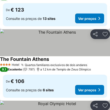
€ 123
De
Consulte os preços de
13 sites
Ver preços
Partilhar
Ad
The Fountain Athens
Hotel
Quartos familiares exclusivos de dois andares
4 Estrelas
9,1
Excelente
797
a 1.2 km de Templo de Zeus Olímpico
€ 106
De
Consulte os preços de
6 sites
Ver preços
Partilhar
Ad