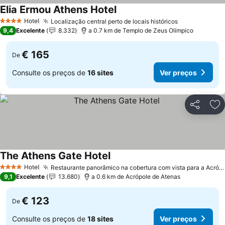
Elia Ermou Athens Hotel
Hotel
Localização central perto de locais históricos
4 Estrelas
9,4
Excelente
8.332
a 0.7 km de Templo de Zeus Olímpico
€ 165
De
Consulte os preços de
16 sites
Ver preços
Partilhar
Ad
The Athens Gate Hotel
Hotel
Restaurante panorâmico na cobertura com vista para a Acrópole
4 Estrelas
9,1
Excelente
13.680
a 0.6 km de Acrópole de Atenas
€ 123
De
Consulte os preços de
18 sites
Ver preços