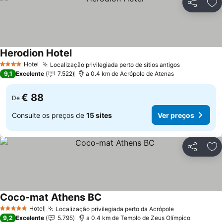
Partilhar
Ad
Herodion Hotel
Hotel
Localização privilegiada perto de sítios antigos
4 Estrelas
9,1
Excelente
7.522
a 0.4 km de Acrópole de Atenas
€ 88
De
Consulte os preços de
15 sites
Ver preços
Partilhar
Ad
Coco-mat Athens BC
Hotel
Localização privilegiada perto da Acrópole
5 Estrelas
9,2
Excelente
5.795
a 0.4 km de Templo de Zeus Olímpico