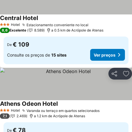
Central Hotel
Hotel
Estacionamento conveniente no local
3 Estrelas
8,6
Excelente
8.589
a 0.5 km de Acrópole de Atenas
€ 109
De
Consulte os preços de
15 sites
Ver preços
Partilhar
Ad
Athens Odeon Hotel
Hotel
Varanda ou terraço em quartos selecionados
3 Estrelas
7,1
2.469
a 1.2 km de Acrópole de Atenas
€ 78
De