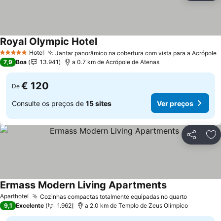
Royal Olympic Hotel
Hotel
Jantar panorâmico na cobertura com vista para a Acrópole
5 Estrelas
7,9
Boa
13.941
a 0.7 km de Acrópole de Atenas
€ 120
De
Consulte os preços de
15 sites
Ver preços
Partilhar
Ad
Ermass Modern Living Apartments
Aparthotel
Cozinhas compactas totalmente equipadas no quarto
9,1
Excelente
1.962
a 2.0 km de Templo de Zeus Olímpico