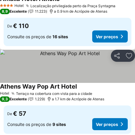
Hotel
Localização privilegiada perto da Praça Syntagma
4 Estrelas
8,9
Excelente
11.223
a 0.9 km de Acrópole de Atenas
€ 110
De
Consulte os preços de
16 sites
Ver preços
Partilhar
Ad
Athens Way Pop Art Hotel
Hotel
Terraço na cobertura com vista para a cidade
9,3
Excelente
1.229
a 1.7 km de Acrópole de Atenas
€ 57
De
Consulte os preços de
9 sites
Ver preços