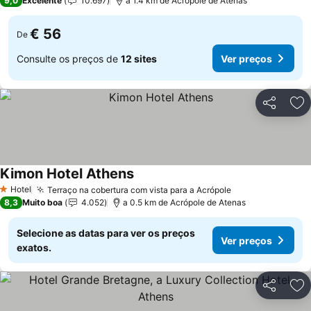
9,0
Excelente
10.697
a 1.4 km de Acrópole de Atenas
€ 56
De
Consulte os preços de
12 sites
Ver preços
Partilhar
Ad
Kimon Hotel Athens
Hotel
Terraço na cobertura com vista para a Acrópole
1 Estrelas
8,3
Muito boa
4.052
a 0.5 km de Acrópole de Atenas
Selecione as datas para ver os preços
Ver preços
exatos.
Partilhar
Ad