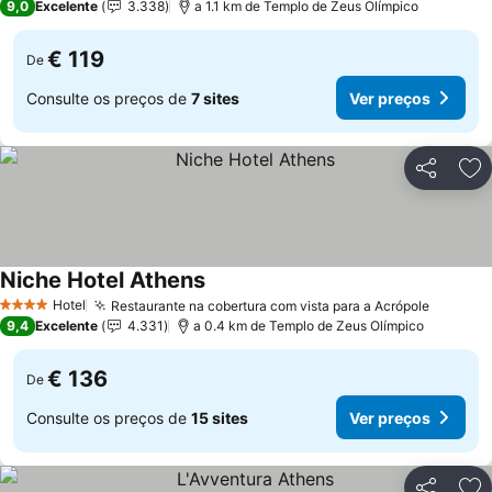
9,0
Excelente
3.338
a 1.1 km de Templo de Zeus Olímpico
€ 119
De
Consulte os preços de
7 sites
Ver preços
Partilhar
Ad
Niche Hotel Athens
Hotel
Restaurante na cobertura com vista para a Acrópole
4 Estrelas
9,4
Excelente
4.331
a 0.4 km de Templo de Zeus Olímpico
€ 136
De
Consulte os preços de
15 sites
Ver preços