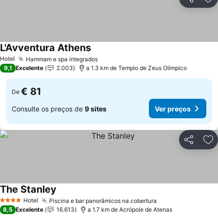
Partilhar
Ad
L'Avventura Athens
Hotel
Hammam e spa integrados
9,1
Excelente
2.003
a 1.3 km de Templo de Zeus Olímpico
€ 81
De
Consulte os preços de
9 sites
Ver preços
Partilhar
Ad
The Stanley
Hotel
Piscina e bar panorâmicos na cobertura
4 Estrelas
8,5
Excelente
16.613
a 1.7 km de Acrópole de Atenas