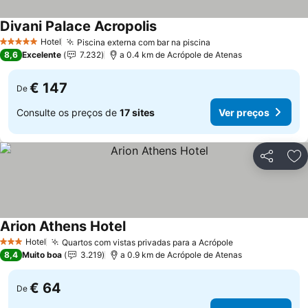
Divani Palace Acropolis
Hotel
Piscina externa com bar na piscina
5 Estrelas
8,6
Excelente
7.232
a 0.4 km de Acrópole de Atenas
€ 147
De
Consulte os preços de
17 sites
Ver preços
Partilhar
Ad
Arion Athens Hotel
Hotel
Quartos com vistas privadas para a Acrópole
3 Estrelas
8,4
Muito boa
3.219
a 0.9 km de Acrópole de Atenas
€ 64
De