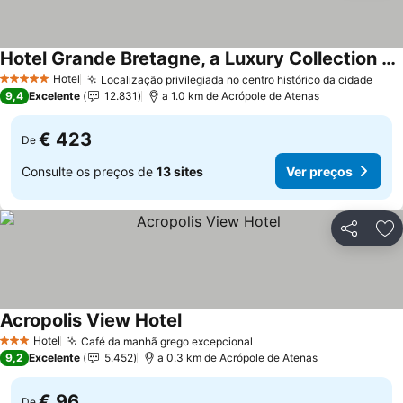
Hotel Grande Bretagne, a Luxury Collection Hotel, Athens
Hotel
Localização privilegiada no centro histórico da cidade
5 Estrelas
9,4
Excelente
12.831
a 1.0 km de Acrópole de Atenas
€ 423
De
Consulte os preços de
13 sites
Ver preços
Partilhar
Ad
Acropolis View Hotel
Hotel
Café da manhã grego excepcional
3 Estrelas
9,2
Excelente
5.452
a 0.3 km de Acrópole de Atenas
€ 96
De