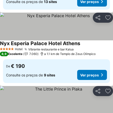
Consulte os preços de
13 sites
Ver preços
Partilhar
Ad
Nyx Esperia Palace Hotel Athens
Hotel
Vibrante restaurante e bar Kalua
5 Estrelas
8,9
Excelente
7.060
a 1.1 km de Templo de Zeus Olímpico
€ 190
De
Consulte os preços de
9 sites
Ver preços
Partilhar
Ad