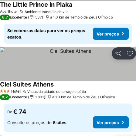
The Little Prince in Plaka
Aparthotel
Ambiente tranquilo de vila
8,7
Excelente
537
a 1.0 km de Templo de Zeus Olímpico
Selecione as datas para ver os preços
Ver preços
exatos.
Partilhar
Ad
Ciel Suites Athens
Hotel
Vistas da cidade do terraço e pátio
3 Estrelas
9,2
Excelente
1.801
a 1.0 km de Templo de Zeus Olímpico
€ 74
De
Consulte os preços de
6 sites
Ver preços