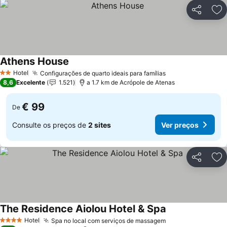
Partilhar
Ad
Athens House
Hotel
Configurações de quarto ideais para famílias
2 Estrelas
8,6
Excelente
1.521
a 1.7 km de Acrópole de Atenas
€ 99
De
Consulte os preços de
2 sites
Ver preços
Partilhar
Ad
The Residence Aiolou Hotel & Spa
Hotel
Spa no local com serviços de massagem
4 Estrelas