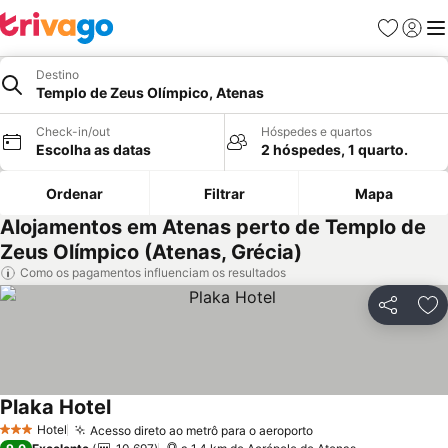
Favoritos
Iniciar
Me
Destino
Templo de Zeus Olímpico, Atenas
Check-in/out
Hóspedes e quartos
Escolha as datas
2 hóspedes, 1 quarto.
Ordenar
Filtrar
Mapa
Alojamentos em Atenas perto de Templo de
Zeus Olímpico (Atenas, Grécia)
Como os pagamentos influenciam os resultados
Partilhar
Ad
Plaka Hotel
Hotel
Acesso direto ao metrô para o aeroporto
3 Estrelas