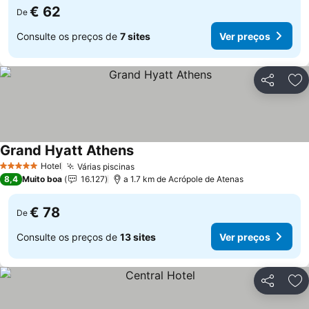
€ 62
De
Consulte os preços de
7 sites
Ver preços
Partilhar
Ad
Grand Hyatt Athens
Hotel
Várias piscinas
5 Estrelas
8,4
Muito boa
16.127
a 1.7 km de Acrópole de Atenas
€ 78
De
Consulte os preços de
13 sites
Ver preços
Partilhar
Ad