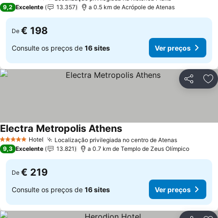
5 Estrelas
9,2
Excelente
13.357
a 0.5 km de Acrópole de Atenas
€ 198
De
Consulte os preços de
16 sites
Ver preços
Partilhar
Ad
Electra Metropolis Athens
Hotel
Localização privilegiada no centro de Atenas
5 Estrelas
9,3
Excelente
13.821
a 0.7 km de Templo de Zeus Olímpico
€ 219
De
Consulte os preços de
16 sites
Ver preços