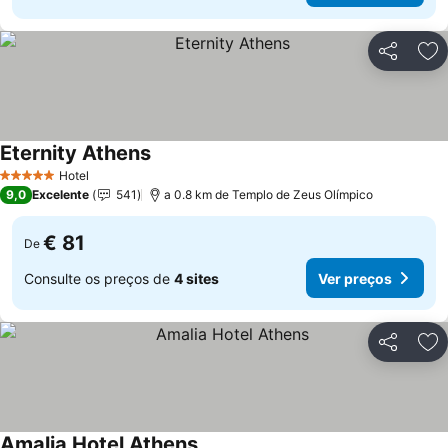
Partilhar
Ad
Eternity Athens
Hotel
5 Estrelas
9,0
Excelente
541
a 0.8 km de Templo de Zeus Olímpico
€ 81
De
Consulte os preços de
4 sites
Ver preços
Partilhar
Ad
Amalia Hotel Athens