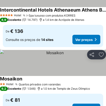
Intercontinental Hotels Athenaeum Athens By Ihg
Hotel
I-Spa luxuoso com produtos KORRES
5 Estrelas
8,9
Excelente
14.797
a 1.4 km de Acrópole de Atenas
€ 136
De
Consulte os preços de
14 sites
Ver preços
Partilhar
Ad
Mosaikon
Hotel
Quartos privados com varandas
2 Estrelas
9,2
Excelente
1.546
a 1.0 km de Templo de Zeus Olímpico
€ 81
De