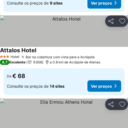
Consulte os preços de
9 sites
Ver preços
Partilhar
Ad
Attalos Hotel
Hotel
Bar na cobertura com vista para a Acrópole
3 Estrelas
8,7
Excelente
9.656
a 0.8 km de Acrópole de Atenas
€ 68
De
Consulte os preços de
14 sites
Ver preços
Partilhar
Ad