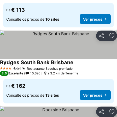
€ 113
De
Consulte os preços de
10 sites
Ver preços
Partilhar
Ad
Rydges South Bank Brisbane
Hotel
Restaurante Bacchus premiado
4 Estrelas
8,6
Excelente
10.620
a 3.2 km de Teneriffe
€ 162
De
Consulte os preços de
13 sites
Ver preços
Partilhar
Ad