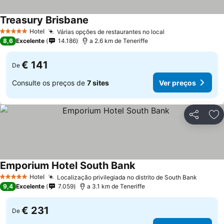
Treasury Brisbane
Hotel
Várias opções de restaurantes no local
5 Estrelas
8,6
Excelente
14.186
a 2.6 km de Teneriffe
€ 141
De
Consulte os preços de
7 sites
Ver preços
Partilhar
Ad
Emporium Hotel South Bank
Hotel
Localização privilegiada no distrito de South Bank
5 Estrelas
9,4
Excelente
7.059
a 3.1 km de Teneriffe
€ 231
De