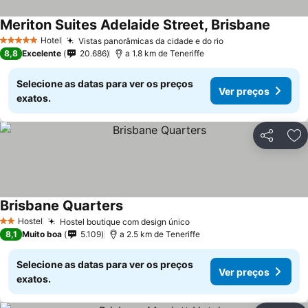
Meriton Suites Adelaide Street, Brisbane
Hotel
Vistas panorâmicas da cidade e do rio
5 Estrelas
8,8
Excelente
20.686
a 1.8 km de Teneriffe
Selecione as datas para ver os preços
Ver preços
exatos.
Partilhar
Ad
Brisbane Quarters
Hostel
Hostel boutique com design único
2 Estrelas
8,1
Muito boa
5.109
a 2.5 km de Teneriffe
Selecione as datas para ver os preços
Ver preços
exatos.