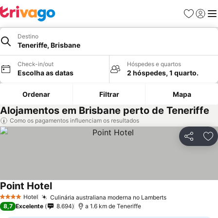
Favoritos
Iniciar
Me
Destino
Teneriffe, Brisbane
Check-in/out
Hóspedes e quartos
Escolha as datas
2 hóspedes, 1 quarto.
Ordenar
Filtrar
Mapa
Alojamentos em Brisbane perto de Teneriffe
Como os pagamentos influenciam os resultados
Partilhar
Ad
Point Hotel
Hotel
Culinária australiana moderna no Lamberts
4 Estrelas
8,7
Excelente
8.694
a 1.6 km de Teneriffe