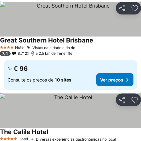
Partilhar
Ad
Great Southern Hotel Brisbane
Hotel
Vistas da cidade e do rio
4 Estrelas
7,4
8.712
a 2.5 km de Teneriffe
€ 96
De
Consulte os preços de
10 sites
Ver preços
Partilhar
Ad
The Calile Hotel
Hotel
Diversas experiências gastronômicas no local