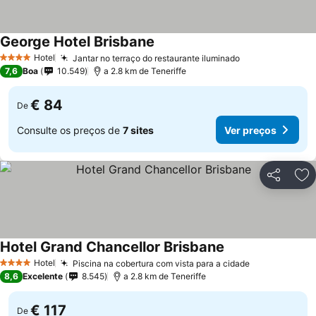
George Hotel Brisbane
Hotel
Jantar no terraço do restaurante iluminado
4 Estrelas
7,6
Boa
10.549
a 2.8 km de Teneriffe
€ 84
De
Consulte os preços de
7 sites
Ver preços
Partilhar
Ad
Hotel Grand Chancellor Brisbane
Hotel
Piscina na cobertura com vista para a cidade
4 Estrelas
8,6
Excelente
8.545
a 2.8 km de Teneriffe
€ 117
De