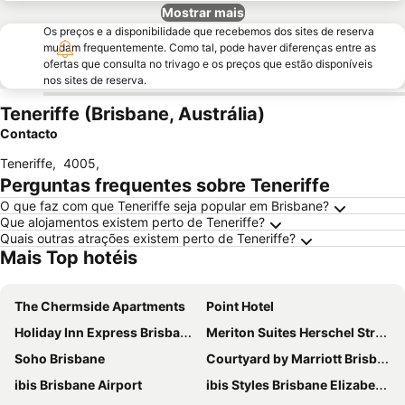
Mostrar mais
Os preços e a disponibilidade que recebemos dos sites de reserva
mudam frequentemente. Como tal, pode haver diferenças entre as
ofertas que consulta no trivago e os preços que estão disponíveis
nos sites de reserva.
Teneriffe (Brisbane, Austrália)
Contacto
Teneriffe
,
4005
,
Perguntas frequentes sobre Teneriffe
O que faz com que Teneriffe seja popular em Brisbane?
Que alojamentos existem perto de Teneriffe?
Quais outras atrações existem perto de Teneriffe?
Mais Top hotéis
The Chermside Apartments
Point Hotel
Holiday Inn Express Brisbane Central By Ihg
Meriton Suites Herschel Street, Brisbane
Soho Brisbane
Courtyard by Marriott Brisbane South Bank
ibis Brisbane Airport
ibis Styles Brisbane Elizabeth Street