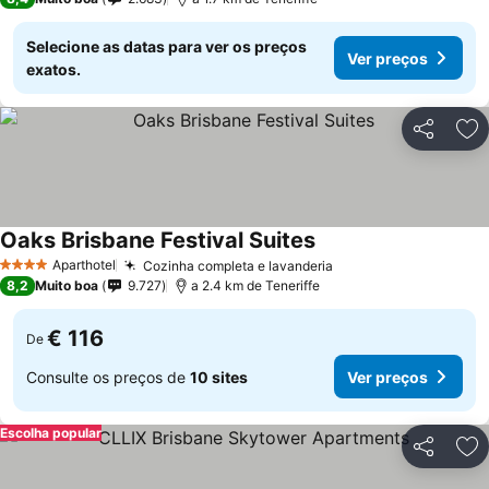
Selecione as datas para ver os preços
Ver preços
exatos.
Partilhar
Ad
Oaks Brisbane Festival Suites
Aparthotel
Cozinha completa e lavanderia
4 Estrelas
8,2
Muito boa
9.727
a 2.4 km de Teneriffe
€ 116
De
Consulte os preços de
10 sites
Ver preços
Escolha popular
Partilhar
Ad