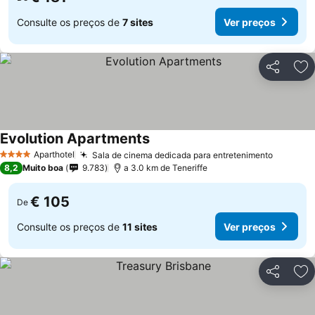
Consulte os preços de
7 sites
Ver preços
Partilhar
Ad
Evolution Apartments
Aparthotel
Sala de cinema dedicada para entretenimento
4 Estrelas
8,2
Muito boa
9.783
a 3.0 km de Teneriffe
€ 105
De
Consulte os preços de
11 sites
Ver preços
Partilhar
Ad