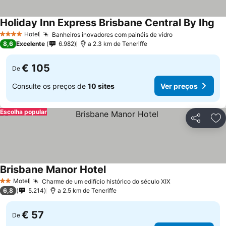
Holiday Inn Express Brisbane Central By Ihg
Hotel
Banheiros inovadores com painéis de vidro
4 Estrelas
8,6
Excelente
6.982
a 2.3 km de Teneriffe
€ 105
De
Consulte os preços de
10 sites
Ver preços
Escolha popular
Partilhar
Ad
Brisbane Manor Hotel
Motel
Charme de um edifício histórico do século XIX
2 Estrelas
6,8
5.214
a 2.5 km de Teneriffe
€ 57
De