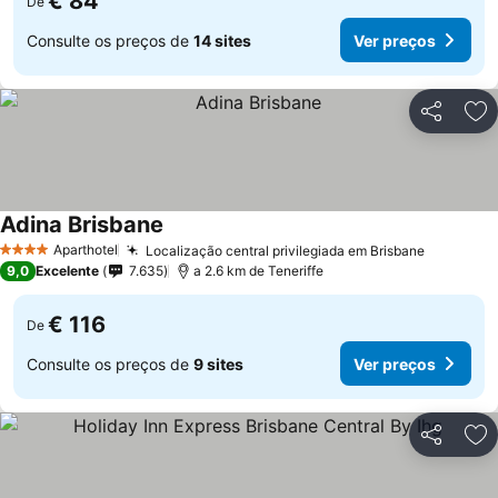
€ 84
De
Consulte os preços de
14 sites
Ver preços
Partilhar
Ad
Adina Brisbane
Aparthotel
Localização central privilegiada em Brisbane
4 Estrelas
9,0
Excelente
7.635
a 2.6 km de Teneriffe
€ 116
De
Consulte os preços de
9 sites
Ver preços
Partilhar
Ad