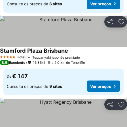
Consulte os preços de
6 sites
Ver preços
Partilhar
Ad
Stamford Plaza Brisbane
Hotel
Teppanyaki japonês premiado
5 Estrelas
8,5
Excelente
16.364
a 2.0 km de Teneriffe
€ 147
De
Consulte os preços de
9 sites
Ver preços
Partilhar
Ad