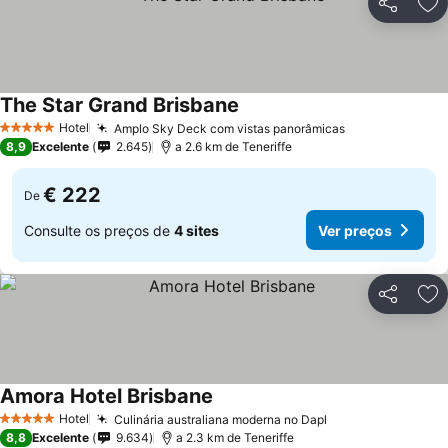
Partilhar
Ad
The Star Grand Brisbane
Hotel
Amplo Sky Deck com vistas panorâmicas
5 Estrelas
8,9
Excelente
2.645
a 2.6 km de Teneriffe
€ 222
De
Consulte os preços de
4 sites
Ver preços
Partilhar
Ad
Amora Hotel Brisbane
Hotel
Culinária australiana moderna no Dapl
5 Estrelas
8,8
Excelente
9.634
a 2.3 km de Teneriffe