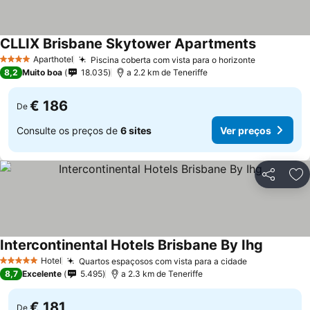
CLLIX Brisbane Skytower Apartments
Aparthotel
Piscina coberta com vista para o horizonte
4 Estrelas
8,2
Muito boa
18.035
a 2.2 km de Teneriffe
€ 186
De
Consulte os preços de
6 sites
Ver preços
Partilhar
Ad
Intercontinental Hotels Brisbane By Ihg
Hotel
Quartos espaçosos com vista para a cidade
5 Estrelas
8,7
Excelente
5.495
a 2.3 km de Teneriffe
€ 181
De