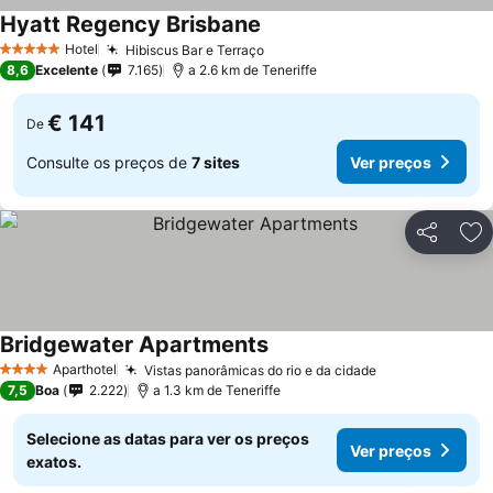
Hyatt Regency Brisbane
Hotel
Hibiscus Bar e Terraço
5 Estrelas
8,6
Excelente
7.165
a 2.6 km de Teneriffe
€ 141
De
Consulte os preços de
7 sites
Ver preços
Partilhar
Ad
Bridgewater Apartments
Aparthotel
Vistas panorâmicas do rio e da cidade
4 Estrelas
7,5
Boa
2.222
a 1.3 km de Teneriffe
Selecione as datas para ver os preços
Ver preços
exatos.