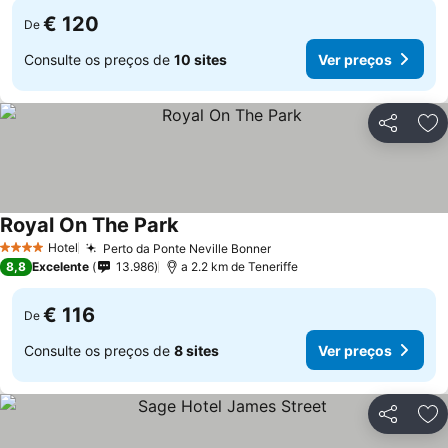
€ 120
De
Consulte os preços de
10 sites
Ver preços
Partilhar
Ad
Royal On The Park
Hotel
Perto da Ponte Neville Bonner
4 Estrelas
8,8
Excelente
13.986
a 2.2 km de Teneriffe
€ 116
De
Consulte os preços de
8 sites
Ver preços
Partilhar
Ad