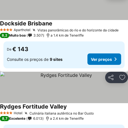
Dockside Brisbane
Aparthotel
Vistas panorâmicas do rio e do horizonte da cidade
4 Estrelas
8,2
Muito boa
3.507
a 1.4 km de Teneriffe
€ 143
De
Consulte os preços de
9 sites
Ver preços
Partilhar
Ad
Rydges Fortitude Valley
Hotel
Culinária italiana autêntica no Bar Gusto
4 Estrelas
8,7
Excelente
6.013
a 2.4 km de Teneriffe