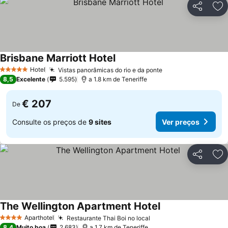
Partilhar
Ad
Brisbane Marriott Hotel
Hotel
Vistas panorâmicas do rio e da ponte
5 Estrelas
8,5
Excelente
5.595
a 1.8 km de Teneriffe
€ 207
De
Consulte os preços de
9 sites
Ver preços
Partilhar
Ad
The Wellington Apartment Hotel
Aparthotel
Restaurante Thai Boi no local
4 Estrelas
8,4
Muito boa
2.683
a 1.7 km de Teneriffe