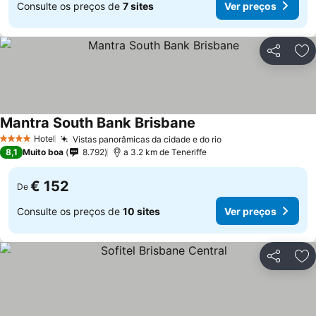
Consulte os preços de
7 sites
Ver preços
Partilhar
Ad
Mantra South Bank Brisbane
Hotel
Vistas panorâmicas da cidade e do rio
4 Estrelas
8,1
Muito boa
8.792
a 3.2 km de Teneriffe
€ 152
De
Consulte os preços de
10 sites
Ver preços
Partilhar
Ad