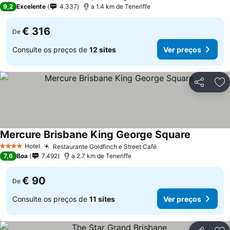
5 Estrelas
9,2
Excelente
4.337
a 1.4 km de Teneriffe
€ 316
De
Consulte os preços de
12 sites
Ver preços
Partilhar
Ad
Mercure Brisbane King George Square
Hotel
Restaurante Goldfinch e Street Café
4 Estrelas
7,6
Boa
7.492
a 2.7 km de Teneriffe
€ 90
De
Consulte os preços de
11 sites
Ver preços