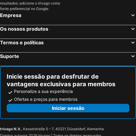
resultados: adicione o trivago como
The Gabba
Conrad Treasury Casino
fonte preferencial no Google.
Empresa
Albert Street Uniting Church
Auchenflower
Hamilton
Fitzgibbon
Os nossos produtos
Alderley
Upper Kedron
Anstead
Wavell Heights
Termos e políticas
Jindalee
Glasshouse Mountains National Park
Suporte
Oxley
Gordon Park
Sunshine Coast Airport
Inicie sessão para desfrutar de
vantagens exclusivas para membros
Personalize a sua experiência
Ofertas e preços para membros
Iniciar sessão
trivago N.V.
, Kesselstraße 5 – 7, 40221 Düsseldorf, Alemanha
Direitos autorais 2026 trivago | Todos os direitos reservados.