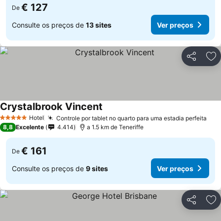
€ 127
De
Consulte os preços de
13 sites
Ver preços
Partilhar
Ad
Crystalbrook Vincent
Hotel
Controle por tablet no quarto para uma estadia perfeita
5 Estrelas
8,8
Excelente
4.414
a 1.5 km de Teneriffe
€ 161
De
Consulte os preços de
9 sites
Ver preços
Partilhar
Ad