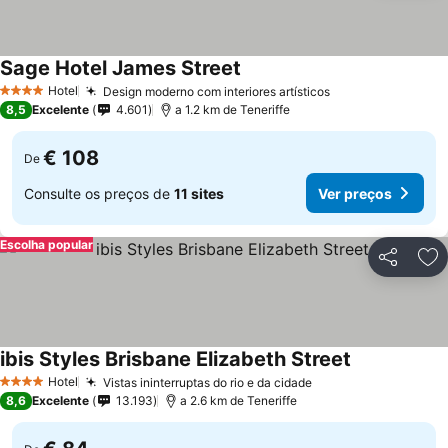
Sage Hotel James Street
Hotel
Design moderno com interiores artísticos
4 Estrelas
8,5
Excelente
4.601
a 1.2 km de Teneriffe
€ 108
De
Consulte os preços de
11 sites
Ver preços
Escolha popular
Partilhar
Ad
ibis Styles Brisbane Elizabeth Street
Hotel
Vistas ininterruptas do rio e da cidade
4 Estrelas
8,6
Excelente
13.193
a 2.6 km de Teneriffe