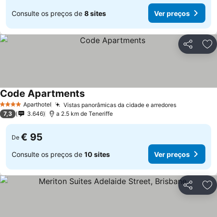
Consulte os preços de
8 sites
Ver preços
Partilhar
Ad
Code Apartments
Aparthotel
Vistas panorâmicas da cidade e arredores
4 Estrelas
7,3
3.646
a 2.5 km de Teneriffe
€ 95
De
Consulte os preços de
10 sites
Ver preços
Partilhar
Ad