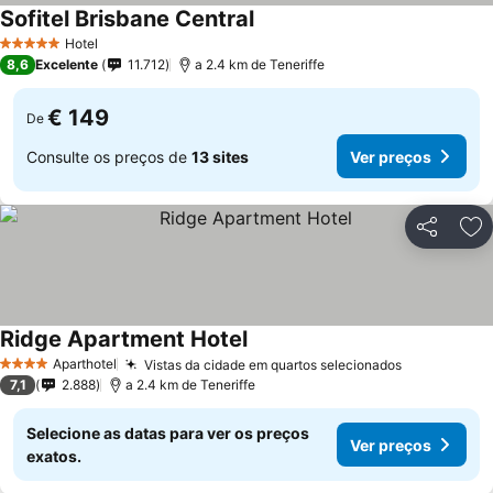
Sofitel Brisbane Central
Hotel
5 Estrelas
8,6
Excelente
11.712
a 2.4 km de Teneriffe
€ 149
De
Consulte os preços de
13 sites
Ver preços
Partilhar
Ad
Ridge Apartment Hotel
Aparthotel
Vistas da cidade em quartos selecionados
4 Estrelas
7,1
2.888
a 2.4 km de Teneriffe
Selecione as datas para ver os preços
Ver preços
exatos.