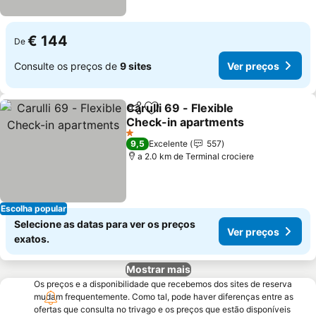
€ 144
De
Consulte os preços de
9 sites
Ver preços
Carulli 69 - Flexible
Partilhar
Adicionar aos favoritos
Check-in apartments
Ver preços
1 Estrelas
9,5
Excelente
557
a 2.0 km de Terminal crociere
Escolha popular
Selecione as datas para ver os preços
Ver preços
exatos.
Mostrar mais
Os preços e a disponibilidade que recebemos dos sites de reserva
mudam frequentemente. Como tal, pode haver diferenças entre as
ofertas que consulta no trivago e os preços que estão disponíveis