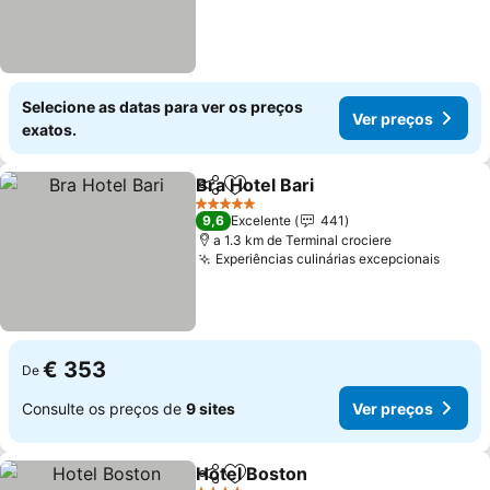
Selecione as datas para ver os preços
Ver preços
exatos.
Bra Hotel Bari
Partilhar
Adicionar aos favoritos
Ver preços
5 Estrelas
9,6
Excelente
441
a 1.3 km de Terminal crociere
Experiências culinárias excepcionais
Ver p
€ 353
De
Consulte os preços de
9 sites
Ver preços
Hotel Boston
Partilhar
Adicionar aos favoritos
Ver preços