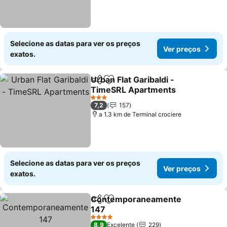
Selecione as datas para ver os preços
Ver preços
exatos.
Urban Flat Garibaldi -
Partilhar
Adicionar aos favoritos
TimeSRL Apartments
Ver preços
3 Estrelas
7,2
157
a 1.3 km de Terminal crociere
Selecione as datas para ver os preços
Ver preços
exatos.
Contemporaneamente
Partilhar
Adicionar aos favoritos
147
Ver preços
4 Estrelas
8,9
Excelente
229