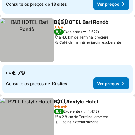
Consulte os preços de
13 sites
Ver preços
B&B HOTEL Bari Rondò
Partilhar
Adicionar aos favoritos
Ver
3 Estrelas
8,5
Excelente
2.627
a 4.6 km de Terminal crociere
Café da manhã no jardim exuberante
Ver p
€ 79
De
Consulte os preços de
10 sites
Ver preços
B21 Lifestyle Hotel
Partilhar
Adicionar aos favoritos
Ver pre
4 Estrelas
8,8
Excelente
1.473
a 2.8 km de Terminal crociere
Piscina exterior sazonal
Ver preços