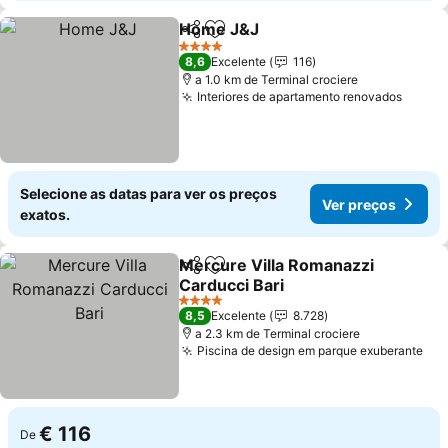
Home J&J
Partilhar
Adicionar aos favoritos
Ver preços
4 Estrelas
8,6
Excelente
116
a 1.0 km de Terminal crociere
Interiores de apartamento renovados
Ver p
Selecione as datas para ver os preços
Ver preços
exatos.
Mercure Villa Romanazzi
Partilhar
Adicionar aos favoritos
Carducci Bari
Ver preços
4 Estrelas
8,5
Excelente
8.728
a 2.3 km de Terminal crociere
Piscina de design em parque exuberante
Ver
€ 116
De