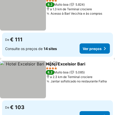
4 Estrelas
8,2
Muito boa
5.824
a 1.3 km de Terminal crociere
Acesso à Bari Vecchia e às compras
Ver pr
€ 111
De
Consulte os preços de
14 sites
Ver preços
Hotel Excelsior Bari
Partilhar
Adicionar aos favoritos
Ver pr
4 Estrelas
8,2
Muito boa
5.085
a 2.3 km de Terminal crociere
Jantar sofisticado no restaurante Fatha
Ver 
€ 103
De