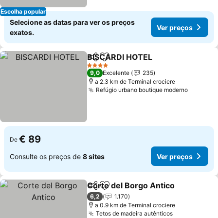
Escolha popular
Selecione as datas para ver os preços
Ver preços
exatos.
BISCARDI HOTEL
Partilhar
Adicionar aos favoritos
Ver preç
4 Estrelas
9,0
Excelente
235
a 2.3 km de Terminal crociere
Refúgio urbano boutique moderno
Ver pre
€ 89
De
Consulte os preços de
8 sites
Ver preços
Corte del Borgo Antico
Partilhar
Adicionar aos favoritos
Ver
6,2
1.170
a 0.9 km de Terminal crociere
Tetos de madeira autênticos
Ver preços