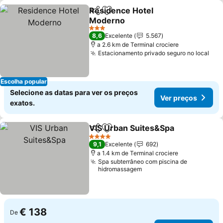
Residence Hotel
Partilhar
Adicionar aos favoritos
Moderno
Ver preços
3 Estrelas
8,6
Excelente
5.567
a 2.6 km de Terminal crociere
Estacionamento privado seguro no local
Ver
Escolha popular
Selecione as datas para ver os preços
Ver preços
exatos.
VIS Urban Suites&Spa
Partilhar
Adicionar aos favoritos
Ver 
4 Estrelas
9,1
Excelente
692
a 1.4 km de Terminal crociere
Spa subterrâneo com piscina de
hidromassagem
€ 138
De