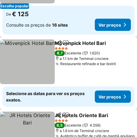
Escolha popular
€ 125
De
Consulte os preços de
16 sites
Ver preços
Mövenpick Hotel Bari
Partilhar
Adicionar aos favoritos
Ver 
4 Estrelas
8,7
Excelente
1.620
a 1.1 km de Terminal crociere
Restaurante refinado e bar bistrô
Ver preç
Selecione as datas para ver os preços
Ver preços
exatos.
JR Hotels Oriente Bari
Partilhar
Adicionar aos favoritos
Ver
4 Estrelas
8,5
Excelente
4.556
a 1.6 km de Terminal crociere
Autêntico buffet de café da manhã apuliano