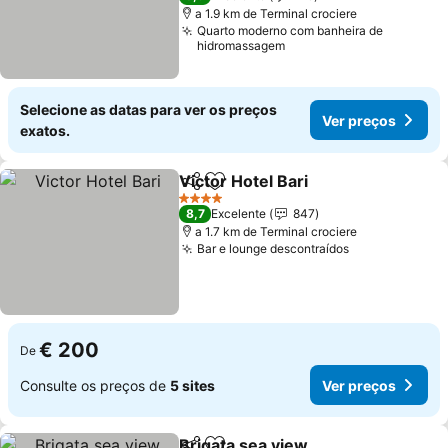
a 1.9 km de Terminal crociere
Quarto moderno com banheira de
hidromassagem
Selecione as datas para ver os preços
Ver preços
exatos.
Victor Hotel Bari
Partilhar
Adicionar aos favoritos
Ver preço
4 Estrelas
8,7
Excelente
847
a 1.7 km de Terminal crociere
Bar e lounge descontraídos
Ver preços
€ 200
De
Consulte os preços de
5 sites
Ver preços
Brigata sea view