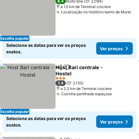
8,4
Muito boa
2.084
a 1.5 km de Terminal crociere
Localização no histórico bairro de Murat
Ver
Escolha popular
Selecione as datas para ver os preços
Ver preços
exatos.
Host Bari centrale -
Partilhar
Adicionar aos favoritos
Hostel
Ver preços
3 Estrelas
7,4
2.120
a 2.3 km de Terminal crociere
Cozinha partilhada espaçosa
Ver preços
Escolha popular
Selecione as datas para ver os preços
Ver preços
exatos.