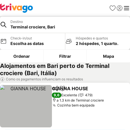
Favoritos
Iniciar
Me
Destino
Terminal crociere, Bari
Check-in/out
Hóspedes e quartos
Escolha as datas
2 hóspedes, 1 quarto.
Ordenar
Filtrar
Mapa
Alojamentos em Bari perto de Terminal
crociere (Bari, Itália)
Como os pagamentos influenciam os resultados
GIANNA HOUSE
Partilhar
Adicionar aos favoritos
Ver preço
9,6
Excelente
479
a 1.3 km de Terminal crociere
Cozinha bem equipada
Ver preços