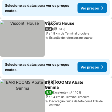
Selecione as datas para ver os preços
Ver preços
exatos.
Visconti House
Partilhar
Adicionar aos favoritos
Ver preços
6,4
642
a 1.8 km de Terminal crociere
Estação de refrescos no quarto
Ver preço
Selecione as datas para ver os preços
Ver preços
exatos.
BARI ROOMS Abate
Partilhar
Adicionar aos favoritos
Gimma
Ver preços
8,5
Excelente
1.101
a 1.4 km de Terminal crociere
Decoração única de teto com LEDs de
estrelas