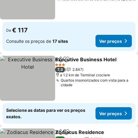
€ 117
De
Consulte os preços de
17 sites
Ver preços
Executive Business Hotel
Partilhar
Adicionar aos favoritos
3 Estrelas
7,3
2.847
a 1.2 km de Terminal crociere
Quartos insonorizados com vista para a
cidade
Selecione as datas para ver os preços
Ver preços
exatos.
Zodiacus Residence
Partilhar
Adicionar aos favoritos
Ver p