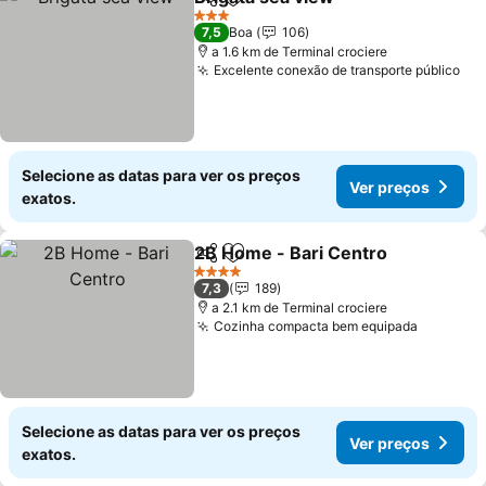
Partilhar
Adicionar aos favoritos
Ver preço
3 Estrelas
7,5
Boa
106
a 1.6 km de Terminal crociere
Excelente conexão de transporte público
Ver
Selecione as datas para ver os preços
Ver preços
exatos.
2B Home - Bari Centro
Partilhar
Adicionar aos favoritos
Ver
4 Estrelas
7,3
189
a 2.1 km de Terminal crociere
Cozinha compacta bem equipada
Ver pre
Selecione as datas para ver os preços
Ver preços
exatos.