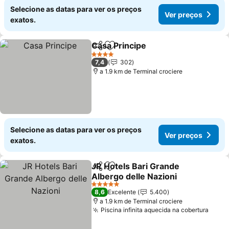
Selecione as datas para ver os preços
Ver preços
exatos.
Casa Principe
Partilhar
Adicionar aos favoritos
Ver preços
4 Estrelas
7,4
302
a 1.9 km de Terminal crociere
Selecione as datas para ver os preços
Ver preços
exatos.
JR Hotels Bari Grande
Partilhar
Adicionar aos favoritos
Albergo delle Nazioni
Ver preços
5 Estrelas
8,6
Excelente
5.400
a 1.9 km de Terminal crociere
Piscina infinita aquecida na cobertura
Ver 