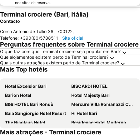
nos sites de reserva.
Terminal crociere (Bari, Itália)
Contacto
Corso Antonio de Tullio 36
,
700122
,
Telefone
:
+390(80)5788511
|
Site oficial
Perguntas frequentes sobre Terminal crociere
O que faz com que Terminal crociere seja popular em Bari?
Que alojamentos existem perto de Terminal crociere?
Quais outras atrações existem perto de Terminal crociere?
Mais Top hotéis
Hotel Excelsior Bari
BISCARDI HOTEL
Barion Hotel
Hotel Majesty Bari
B&B HOTEL Bari Rondò
Mercure Villa Romanazzi Carducci Bari
Baia Sangiorgio Hotel Resort
Hi Hotel Bari
The Nicolaus Hotel
Residence Hotel Moderno
Mais atrações - Terminal crociere
Hotel HR
Grand Hotel Leon D'Oro