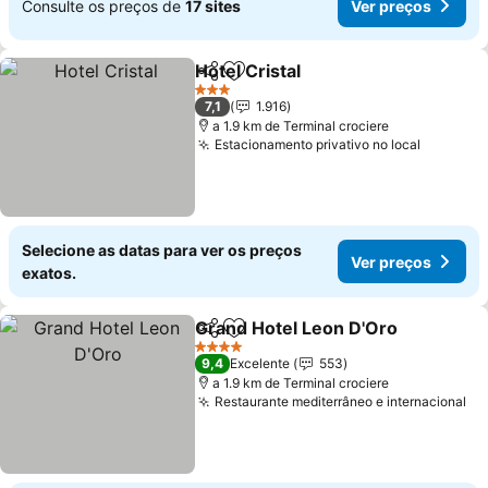
Consulte os preços de
17 sites
Ver preços
Hotel Cristal
Partilhar
Adicionar aos favoritos
Ver preços
3 Estrelas
7,1
1.916
a 1.9 km de Terminal crociere
Estacionamento privativo no local
Ver pre
Selecione as datas para ver os preços
Ver preços
exatos.
Grand Hotel Leon D'Oro
Partilhar
Adicionar aos favoritos
Ve
4 Estrelas
9,4
Excelente
553
a 1.9 km de Terminal crociere
Restaurante mediterrâneo e internacional
Ve