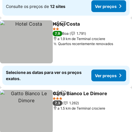
Consulte os preços de
12 sites
Ver preços
Hotel Costa
Partilhar
Adicionar aos favoritos
Ver preços
2 Estrelas
7,9
Boa
1.791
a 1.9 km de Terminal crociere
Quartos recentemente renovados
Ver pre
Selecione as datas para ver os preços
Ver preços
exatos.
Gatto Bianco Le Dimore
Partilhar
Adicionar aos favoritos
Ve
3 Estrelas
7,3
1.262
a 1.5 km de Terminal crociere