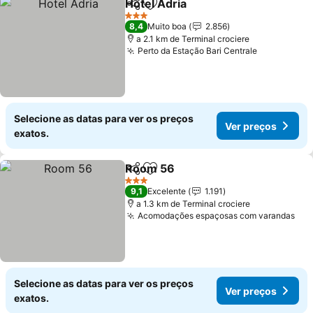
Hotel Adria
Partilhar
Adicionar aos favoritos
Ver preços
3 Estrelas
8,4
Muito boa
2.856
a 2.1 km de Terminal crociere
Perto da Estação Bari Centrale
Ver preço
Selecione as datas para ver os preços
Ver preços
exatos.
Room 56
Partilhar
Adicionar aos favoritos
Ver preços
3 Estrelas
9,1
Excelente
1.191
a 1.3 km de Terminal crociere
Acomodações espaçosas com varandas
Ver
Selecione as datas para ver os preços
Ver preços
exatos.