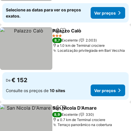
Selecione as datas para ver os preços
Ver preços
exatos.
Palazzo Calò
Partilhar
Adicionar aos favoritos
Ver preços
3 Estrelas
8,7
Excelente
2.003
a 1.0 km de Terminal crociere
Localização privilegiada em Bari Vecchia
Ve
€ 152
De
Consulte os preços de
10 sites
Ver preços
San Nicola D'Amare
Partilhar
Adicionar aos favoritos
Ver pr
8,9
Excelente
330
a 0.7 km de Terminal crociere
Terraço panorâmico na cobertura
Ver preç