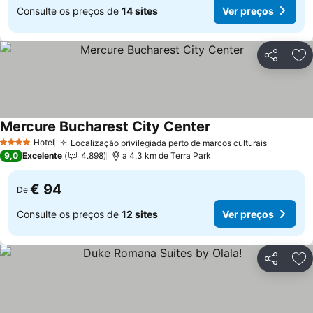
Consulte os preços de
14 sites
Ver preços
Partilhar
Ad
Mercure Bucharest City Center
Ver preços
Hotel
Localização privilegiada perto de marcos culturais
Ver preç
4 Estrelas
9,0
Excelente
4.898
a 4.3 km de Terra Park
€ 94
De
Consulte os preços de
12 sites
Ver preços
Partilhar
Ad