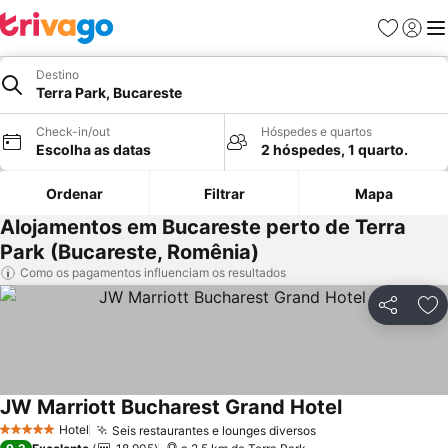
Favoritos
Iniciar
Me
Destino
Terra Park, Bucareste
Check-in/out
Hóspedes e quartos
Escolha as datas
2 hóspedes, 1 quarto.
Ordenar
Filtrar
Mapa
Alojamentos em Bucareste perto de Terra
Park (Bucareste, Romênia)
Como os pagamentos influenciam os resultados
Partilhar
Ad
JW Marriott Bucharest Grand Hotel
Ver preços
Hotel
Seis restaurantes e lounges diversos
Ver preços
5 Estrelas