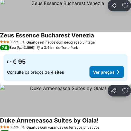
Partilhar
Ad
Zeus Essence Bucharest Venezia
Ver preços
Hotel
Quartos refinados com decoração vintage
Ver preços
3 Estrelas
7,9
Boa
3.996
a 3.4 km de Terra Park
€ 95
De
Consulte os preços de
4 sites
Ver preços
Partilhar
Ad
Duke Armeneasca Suites by Olala!
Ver preços
Hotel
Quartos com varandas ou terraços privativos
Ver preços
3 Estrelas