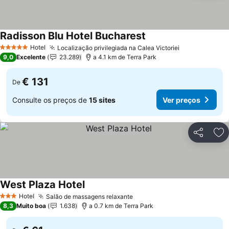
Radisson Blu Hotel Bucharest
Ver preços
Hotel
Localização privilegiada na Calea Victoriei
Ver preços
5 Estrelas
9,0
Excelente
23.289
a 4.1 km de Terra Park
€ 131
De
Consulte os preços de
15 sites
Ver preços
Partilhar
Ad
West Plaza Hotel
Ver preços
Hotel
Salão de massagens relaxante
Ver preços
3 Estrelas
8,3
Muito boa
1.638
a 0.7 km de Terra Park