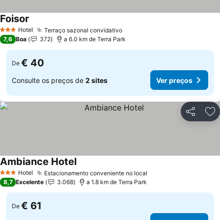
Foisor
Ver preços
Hotel
Terraço sazonal convidativo
Ver preços
3 Estrelas
7,6
Boa
372
a 6.0 km de Terra Park
€ 40
De
Consulte os preços de
2 sites
Ver preços
Partilhar
Ad
Ambiance Hotel
Ver preços
Hotel
Estacionamento conveniente no local
Ver preços
3 Estrelas
8,7
Excelente
3.068
a 1.8 km de Terra Park
€ 61
De