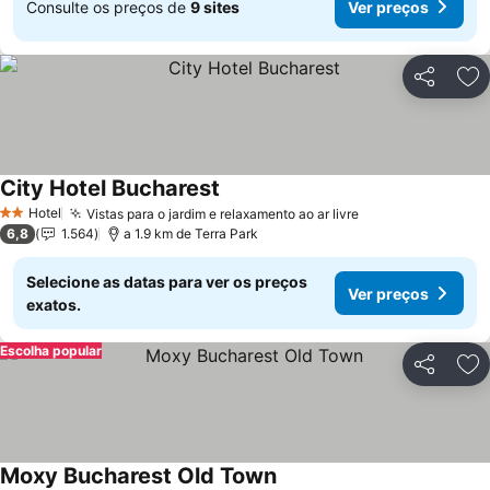
Consulte os preços de
9 sites
Ver preços
Partilhar
Ad
City Hotel Bucharest
Ver preços
Hotel
Vistas para o jardim e relaxamento ao ar livre
Ver preços
2 Estrelas
6,8
1.564
a 1.9 km de Terra Park
Selecione as datas para ver os preços
Ver preços
exatos.
Escolha popular
Partilhar
Ad
Moxy Bucharest Old Town
Ver preços