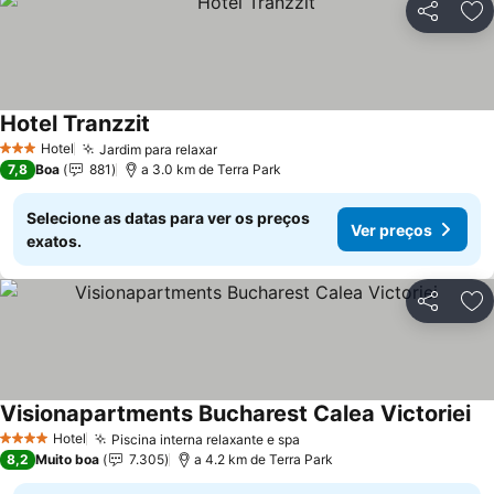
Partilhar
Ad
Hotel Tranzzit
Ver preços
Hotel
Jardim para relaxar
Ver preços
3 Estrelas
7,8
Boa
881
a 3.0 km de Terra Park
Selecione as datas para ver os preços
Ver preços
exatos.
Partilhar
Ad
Visionapartments Bucharest Calea Victoriei
Ve
Hotel
Piscina interna relaxante e spa
Ver preços
4 Estrelas
8,2
Muito boa
7.305
a 4.2 km de Terra Park