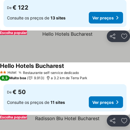
€ 122
De
Consulte os preços de
13 sites
Ver preços
Escolha popular
Partilhar
Ad
Hello Hotels Bucharest
Ver preços
Hotel
Restaurante self-service dedicado
Ver preços
2 Estrelas
8,3
Muito boa
9.913
a 3.2 km de Terra Park
€ 50
De
Consulte os preços de
11 sites
Ver preços
Escolha popular
Partilhar
Ad