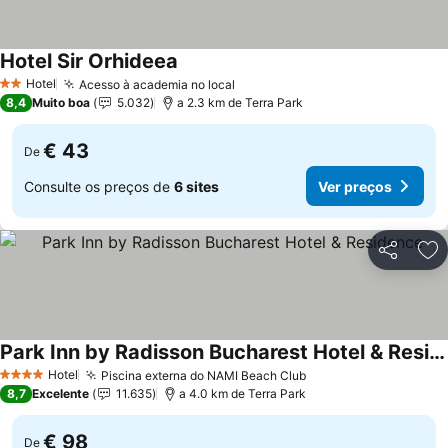
Hotel Sir Orhideea
Ver preços
Hotel
Acesso à academia no local
Ver preços
2 Estrelas
8,4
Muito boa
5.032
a 2.3 km de Terra Park
€ 43
De
Consulte os preços de
6 sites
Ver preços
Partilhar
Ad
Park Inn by Radisson Bucharest Hotel & Residence
Ver preços
Hotel
Piscina externa do NAMI Beach Club
Ver preços
4 Estrelas
8,7
Excelente
11.635
a 4.0 km de Terra Park
€ 98
De