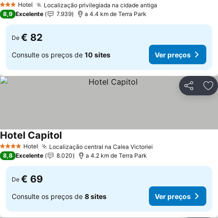
Hotel
Localização privilegiada na cidade antiga
Ver preços
3 Estrelas
8,9
Excelente
7.939
a 4.4 km de Terra Park
€ 82
De
Consulte os preços de
10 sites
Ver preços
Partilhar
Ad
Hotel Capitol
Ver preços
Hotel
Localização central na Calea Victoriei
Ver preços
4 Estrelas
8,8
Excelente
8.020
a 4.2 km de Terra Park
€ 69
De
Consulte os preços de
8 sites
Ver preços