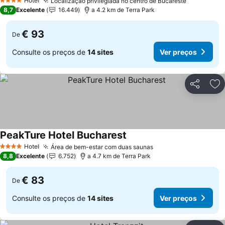
Hotel
Localização privilegiada no centro de Bucareste
Ver preço
4 Estrelas
8,7
Excelente
16.449
a 4.2 km de Terra Park
€ 93
De
Consulte os preços de
14 sites
Ver preços
Partilhar
Ad
PeakTure Hotel Bucharest
Ver preços
Hotel
Área de bem-estar com duas saunas
Ver preços
4 Estrelas
8,8
Excelente
6.752
a 4.7 km de Terra Park
€ 83
De
Consulte os preços de
14 sites
Ver preços