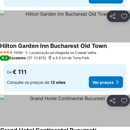
Partilhar
Ad
Hilton Garden Inn Bucharest Old Town
Ver preço
Hotel
Localização privilegiada na Cidade Velha
Ver preços
4 Estrelas
9,2
Excelente
10.875
a 4.4 km de Terra Park
€ 111
De
Consulte os preços de
12 sites
Ver preços
Partilhar
Ad