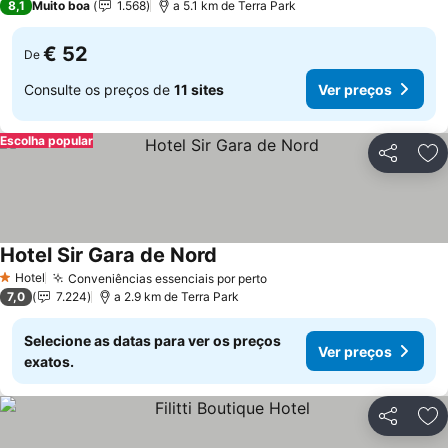
8,1
Muito boa
1.568
a 5.1 km de Terra Park
€ 52
De
Consulte os preços de
11 sites
Ver preços
Escolha popular
Partilhar
Ad
Hotel Sir Gara de Nord
Ver preços
Hotel
Conveniências essenciais por perto
Ver preços
1 Estrelas
7,0
7.224
a 2.9 km de Terra Park
Selecione as datas para ver os preços
Ver preços
exatos.
Partilhar
Ad