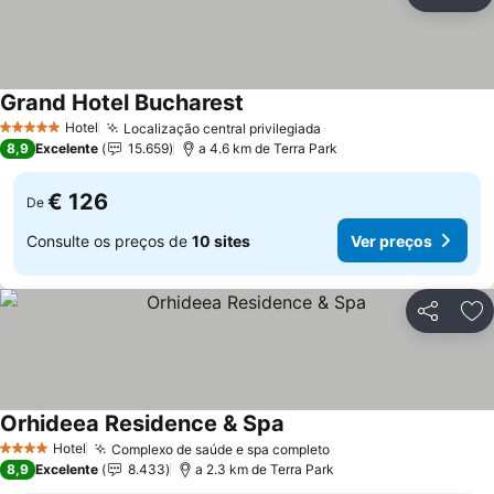
Partilhar
Ad
Grand Hotel Bucharest
Ver preços
Hotel
Localização central privilegiada
Ver preços
5 Estrelas
8,9
Excelente
15.659
a 4.6 km de Terra Park
€ 126
De
Consulte os preços de
10 sites
Ver preços
Partilhar
Ad
Orhideea Residence & Spa
Ver preços
Hotel
Complexo de saúde e spa completo
Ver preços
4 Estrelas
8,9
Excelente
8.433
a 2.3 km de Terra Park