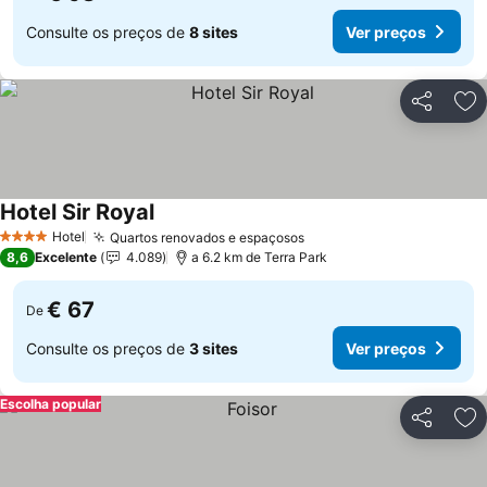
Consulte os preços de
8 sites
Ver preços
Partilhar
Ad
Hotel Sir Royal
Ver preços
Hotel
Quartos renovados e espaçosos
Ver preços
4 Estrelas
8,6
Excelente
4.089
a 6.2 km de Terra Park
€ 67
De
Consulte os preços de
3 sites
Ver preços
Escolha popular
Partilhar
Ad