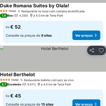
Duke Romana Suites by Olala!
Ver preços
Hotel
Restaurante no local com culinária diversificada
Ver preços
3 Estrelas
7,8
Boa
4.250
a 4.5 km de Terra Park
€ 52
De
Consulte os preços de
9 sites
Ver preços
Partilhar
Ad
Hotel Berthelot
Ver preços
Hotel
Restaurante boêmio com jazz ao vivo
Ver preços
4 Estrelas
8,7
Excelente
6.411
a 4.0 km de Terra Park
€ 45
De
Consulte os preços de
15 sites
Ver preços