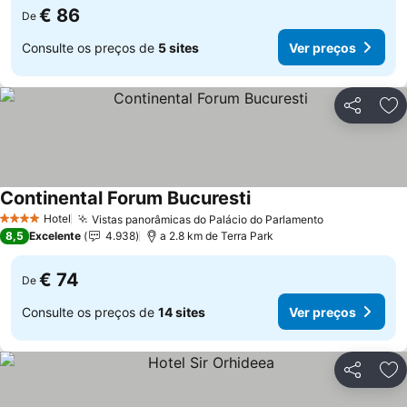
€ 86
De
Consulte os preços de
5 sites
Ver preços
Partilhar
Ad
Continental Forum Bucuresti
Ver preços
Hotel
Vistas panorâmicas do Palácio do Parlamento
Ver preços
4 Estrelas
8,5
Excelente
4.938
a 2.8 km de Terra Park
€ 74
De
Consulte os preços de
14 sites
Ver preços
Partilhar
Ad