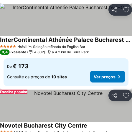
Partilhar
Ad
InterContinental Athénée Palace Bucharest by IHG
Ver preços
Hotel
Seleção refinada do English Bar
Ver preços
5 Estrelas
9,4
Excelente
4.802
a 4.2 km de Terra Park
€ 173
De
Consulte os preços de
10 sites
Ver preços
Escolha popular
Partilhar
Ad
Novotel Bucharest City Centre
Ver preços