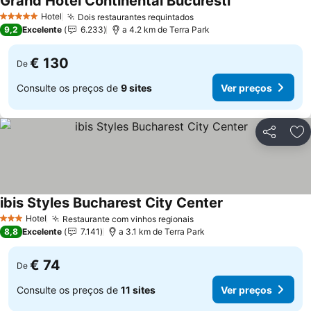
Grand Hotel Continental Bucuresti
Ver preços
Hotel
Dois restaurantes requintados
Ver preços
5 Estrelas
9,2
Excelente
6.233
a 4.2 km de Terra Park
€ 130
De
Consulte os preços de
9 sites
Ver preços
Partilhar
Ad
ibis Styles Bucharest City Center
Ver preços
Hotel
Restaurante com vinhos regionais
Ver preços
3 Estrelas
8,8
Excelente
7.141
a 3.1 km de Terra Park
€ 74
De
Consulte os preços de
11 sites
Ver preços