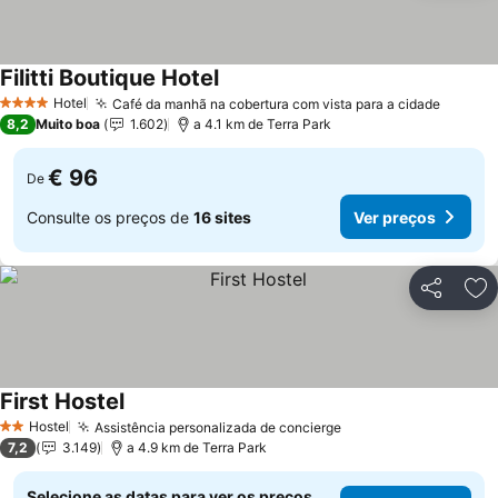
Filitti Boutique Hotel
Ver preços
Hotel
Café da manhã na cobertura com vista para a cidade
Ver pr
4 Estrelas
8,2
Muito boa
1.602
a 4.1 km de Terra Park
€ 96
De
Consulte os preços de
16 sites
Ver preços
Partilhar
Ad
First Hostel
Ver preços
Hostel
Assistência personalizada de concierge
Ver preços
2 Estrelas
7,2
3.149
a 4.9 km de Terra Park
Selecione as datas para ver os preços