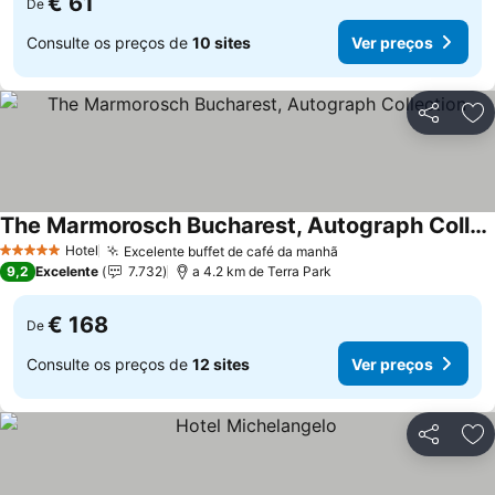
€ 61
De
Consulte os preços de
10 sites
Ver preços
Partilhar
Ad
The Marmorosch Bucharest, Autograph Collection
Ver preços
Hotel
Excelente buffet de café da manhã
Ver preços
5 Estrelas
9,2
Excelente
7.732
a 4.2 km de Terra Park
€ 168
De
Consulte os preços de
12 sites
Ver preços
Partilhar
Ad