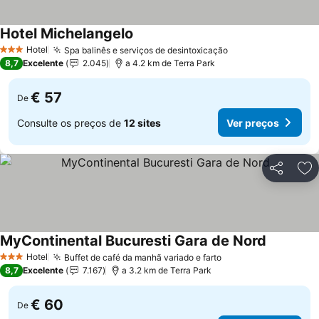
Hotel Michelangelo
Ver preços
Hotel
Spa balinês e serviços de desintoxicação
Ver preços
3 Estrelas
8,7
Excelente
2.045
a 4.2 km de Terra Park
€ 57
De
Consulte os preços de
12 sites
Ver preços
Partilhar
Ad
MyContinental Bucuresti Gara de Nord
Ver preço
Hotel
Buffet de café da manhã variado e farto
Ver preços
3 Estrelas
8,7
Excelente
7.167
a 3.2 km de Terra Park
€ 60
De