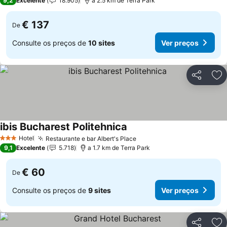
9,2
Excelente
18.905
a 2.5 km de Terra Park
€ 137
De
Consulte os preços de
10 sites
Ver preços
Partilhar
Ad
ibis Bucharest Politehnica
Ver preços
Hotel
Restaurante e bar Albert's Place
Ver preços
3 Estrelas
9,1
Excelente
5.718
a 1.7 km de Terra Park
€ 60
De
Consulte os preços de
9 sites
Ver preços