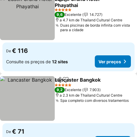
Partilhar
Adicionar aos favoritos
Phayathai
5 Estrelas
9,6
Excelente
14.727
a 4.7 km de Thailand Cultural Centre
Duas piscinas de borda infinita com vista
para a cidade
€ 116
De
Consulte os preços de
12 sites
Ver preços
Lancaster Bangkok
Partilhar
Adicionar aos favoritos
5 Estrelas
9,2
Excelente
7.903
a 2.3 km de Thailand Cultural Centre
Spa completo com diversos tratamentos
€ 71
De