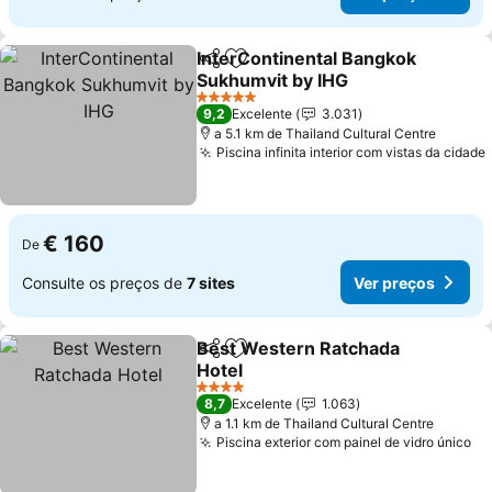
InterContinental Bangkok
Partilhar
Adicionar aos favoritos
Sukhumvit by IHG
5 Estrelas
9,2
Excelente
3.031
a 5.1 km de Thailand Cultural Centre
Piscina infinita interior com vistas da cidade
€ 160
De
Consulte os preços de
7 sites
Ver preços
Best Western Ratchada
Partilhar
Adicionar aos favoritos
Hotel
4 Estrelas
8,7
Excelente
1.063
a 1.1 km de Thailand Cultural Centre
Piscina exterior com painel de vidro único