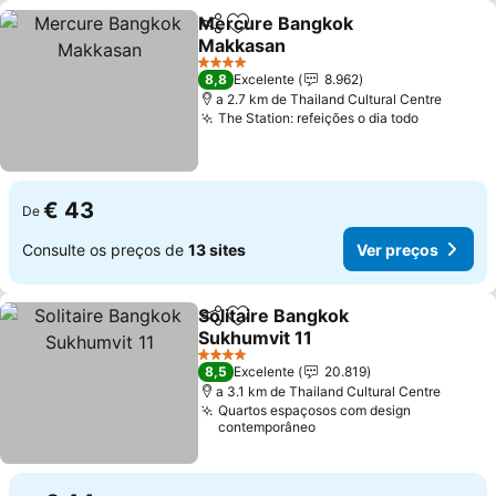
Mercure Bangkok
Partilhar
Adicionar aos favoritos
Makkasan
4 Estrelas
8,8
Excelente
8.962
a 2.7 km de Thailand Cultural Centre
The Station: refeições o dia todo
€ 43
De
Consulte os preços de
13 sites
Ver preços
Solitaire Bangkok
Partilhar
Adicionar aos favoritos
Sukhumvit 11
4 Estrelas
8,5
Excelente
20.819
a 3.1 km de Thailand Cultural Centre
Quartos espaçosos com design
contemporâneo