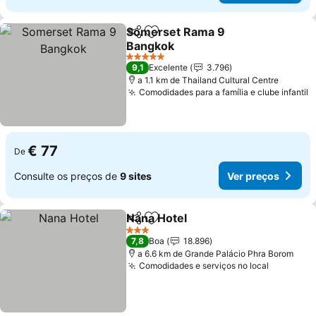
Somerset Rama 9
Partilhar
Adicionar aos favoritos
Bangkok
5 Estrelas
9,1
Excelente
3.796
a 1.1 km de Thailand Cultural Centre
Comodidades para a família e clube infantil
€ 77
De
Consulte os preços de
9 sites
Ver preços
Nana Hotel
Partilhar
Adicionar aos favoritos
3 Estrelas
7,8
Boa
18.896
a 6.6 km de Grande Palácio Phra Borom
Comodidades e serviços no local