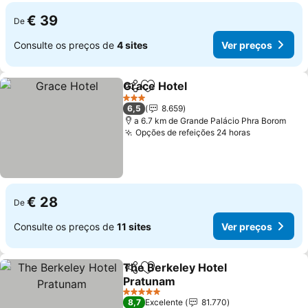
€ 39
De
Consulte os preços de
4 sites
Ver preços
Grace Hotel
Partilhar
Adicionar aos favoritos
3 Estrelas
6,5
8.659
a 6.7 km de Grande Palácio Phra Borom
Opções de refeições 24 horas
€ 28
De
Consulte os preços de
11 sites
Ver preços
The Berkeley Hotel
Partilhar
Adicionar aos favoritos
Pratunam
5 Estrelas
8,7
Excelente
81.770