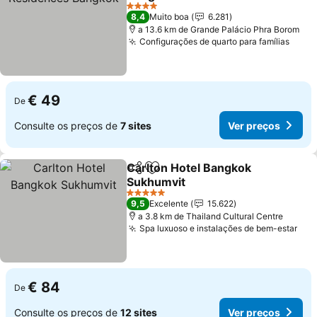
4 Estrelas
8,4
Muito boa
6.281
a 13.6 km de Grande Palácio Phra Borom
Configurações de quarto para famílias
€ 49
De
Consulte os preços de
7 sites
Ver preços
Carlton Hotel Bangkok
Partilhar
Adicionar aos favoritos
Sukhumvit
5 Estrelas
9,5
Excelente
15.622
a 3.8 km de Thailand Cultural Centre
Spa luxuoso e instalações de bem-estar
€ 84
De
Consulte os preços de
12 sites
Ver preços