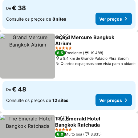
€ 38
De
Consulte os preços de
8 sites
Ver preços
Grand Mercure Bangkok
Partilhar
Adicionar aos favoritos
Atrium
5 Estrelas
8,5
Excelente
19.488
a 8.4 km de Grande Palácio Phra Borom
Quartos espaçosos com vista para a cidade
€ 48
De
Consulte os preços de
12 sites
Ver preços
The Emerald Hotel
Partilhar
Adicionar aos favoritos
Bangkok Ratchada
5 Estrelas
8,0
Muito boa
8.835