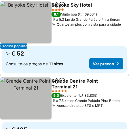
Baiyoke Sky Hotel
Partilhar
Adicionar aos favoritos
4 Estrelas
8,1
Muito boa
69.564
a 5.3 km de Grande Palácio Phra Borom
Quartos amplos com vista para a cidade
Escolha popular
€ 52
De
Consulte os preços de
11 sites
Ver preços
Grande Centre Point
Partilhar
Adicionar aos favoritos
Terminal 21
5 Estrelas
9,0
Excelente
33.805
a 7.5 km de Grande Palácio Phra Borom
Acesso direto ao BTS e MRT