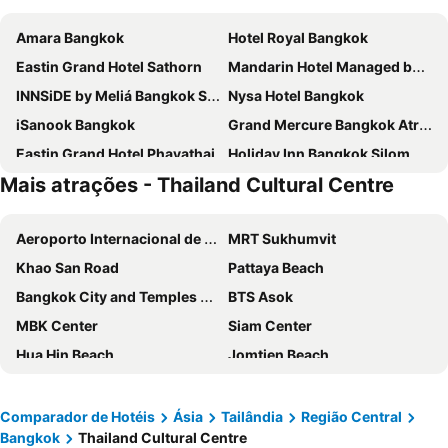
Amara Bangkok
Hotel Royal Bangkok
Eastin Grand Hotel Sathorn
Mandarin Hotel Managed by Centre Point
INNSiDE by Meliá Bangkok Sukhumvit
Nysa Hotel Bangkok
iSanook Bangkok
Grand Mercure Bangkok Atrium
Eastin Grand Hotel Phayathai
Holiday Inn Bangkok Silom By Ihg
Mais atrações - Thailand Cultural Centre
Baiyoke Sky Hotel
Amari Bangkok
Royal Orchid Sheraton Riverside Hotel Bangkok
Chatrium Hotel Riverside Bangkok
Aeroporto Internacional de Suvarnabhumi
MRT Sukhumvit
Millennium Hilton Bangkok
Grande Centre Point Surawong Bangkok
Khao San Road
Pattaya Beach
AETAS lumpini
Centra By Centara Hotel Bangkok Phra Nakhon
Bangkok City and Temples Tour
BTS Asok
Pullman Bangkok Hotel G
Carlton Hotel Bangkok Sukhumvit
MBK Center
Siam Center
The Quarter Hualamphong by UHG
The Okura Prestige Bangkok
Hua Hin Beach
Jomtien Beach
The Berkeley Hotel Pratunam
Ibis Styles Bangkok Silom
Lumphini-Park
Grand Palace and Temples and City Tour
Grande Centre Point Lumphini Bangkok
lebua at State Tower
BTS Siam
BTS Phaya Thai
The Samsen Street Hotel
Nouvo City Hotel
Comparador de Hotéis
Ásia
Tailândia
Região Central
Bangkok
Thailand Cultural Centre
BTS Nana
The Platinum Fashion
The Landmark Bangkok
Kimpton Maa-lai Bangkok By Ihg