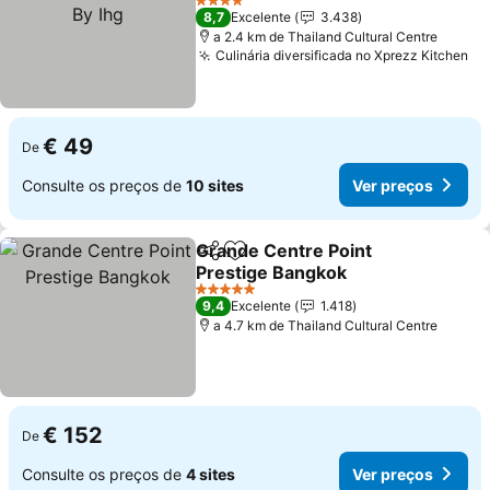
Ihg
4 Estrelas
8,7
Excelente
3.438
a 2.4 km de Thailand Cultural Centre
Culinária diversificada no Xprezz Kitchen
€ 49
De
Consulte os preços de
10 sites
Ver preços
Grande Centre Point
Partilhar
Adicionar aos favoritos
Prestige Bangkok
5 Estrelas
9,4
Excelente
1.418
a 4.7 km de Thailand Cultural Centre
€ 152
De
Consulte os preços de
4 sites
Ver preços