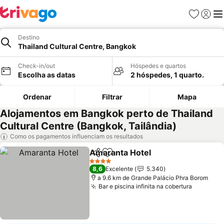
Favoritos
Iniciar
Me
Destino
Thailand Cultural Centre, Bangkok
Check-in/out
Hóspedes e quartos
Escolha as datas
2 hóspedes, 1 quarto.
Ordenar
Filtrar
Mapa
Alojamentos em Bangkok perto de Thailand
Cultural Centre (Bangkok, Tailândia)
Como os pagamentos influenciam os resultados
Amaranta Hotel
Partilhar
Adicionar aos favoritos
4 Estrelas
8,6
Excelente
5.340
a 9.6 km de Grande Palácio Phra Borom
Bar e piscina infinita na cobertura