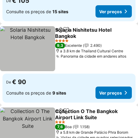
€ 105
De
Consulte os preços de
15 sites
Ver preços
Solaria Nishitetsu Hotel
Partilhar
Adicionar aos favoritos
Bangkok
4 Estrelas
9,3
Excelente
2.490
a 3.8 km de Thailand Cultural Centre
Panorama da cidade em andares altos
€ 90
De
Consulte os preços de
9 sites
Ver preços
Collection O The Bangkok
Partilhar
Adicionar aos favoritos
Airport Link Suite
3 Estrelas
7,6
Boa
1.158
a 5.8 km de Grande Palácio Phra Borom
Vistas da cidade em quartos selecionados