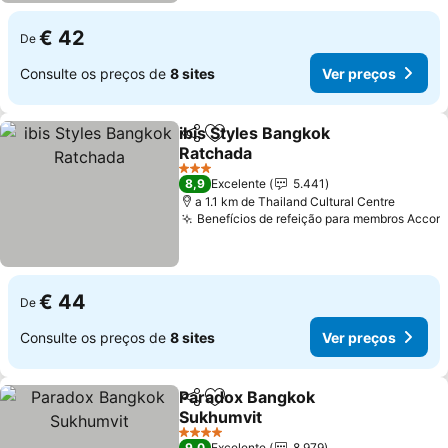
€ 42
De
Consulte os preços de
8 sites
Ver preços
ibis Styles Bangkok
Partilhar
Adicionar aos favoritos
Ratchada
3 Estrelas
8,9
Excelente
5.441
a 1.1 km de Thailand Cultural Centre
Benefícios de refeição para membros Accor
€ 44
De
Consulte os preços de
8 sites
Ver preços
Paradox Bangkok
Partilhar
Adicionar aos favoritos
Sukhumvit
4 Estrelas
9,0
Excelente
8.979