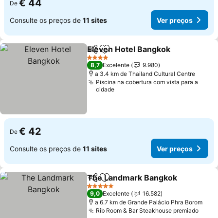
€ 44
De
Consulte os preços de
11 sites
Ver preços
Eleven Hotel Bangkok
Partilhar
Adicionar aos favoritos
4 Estrelas
8,7
Excelente
9.980
a 3.4 km de Thailand Cultural Centre
Piscina na cobertura com vista para a
cidade
€ 42
De
Consulte os preços de
11 sites
Ver preços
The Landmark Bangkok
Partilhar
Adicionar aos favoritos
5 Estrelas
9,0
Excelente
16.582
a 6.7 km de Grande Palácio Phra Borom
Rib Room & Bar Steakhouse premiado