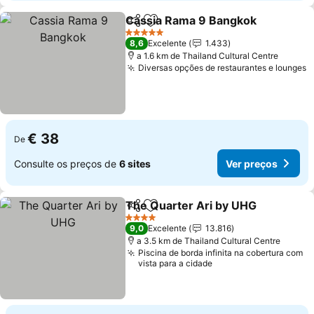
Cassia Rama 9 Bangkok
Partilhar
Adicionar aos favoritos
5 Estrelas
8,6
Excelente
1.433
a 1.6 km de Thailand Cultural Centre
Diversas opções de restaurantes e lounges
€ 38
De
Consulte os preços de
6 sites
Ver preços
The Quarter Ari by UHG
Partilhar
Adicionar aos favoritos
4 Estrelas
9,0
Excelente
13.816
a 3.5 km de Thailand Cultural Centre
Piscina de borda infinita na cobertura com
vista para a cidade