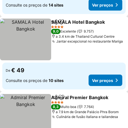
Consulte os preços de
14 sites
Ver preços
SAMALA Hotel Bangkok
Partilhar
Adicionar aos favoritos
4 Estrelas
9,0
Excelente
9.757
a 3.4 km de Thailand Cultural Centre
Jantar excepcional no restaurante Mariga
€ 49
De
Consulte os preços de
10 sites
Ver preços
Admiral Premier Bangkok
Partilhar
Adicionar aos favoritos
4 Estrelas
8,3
Muito boa
7.764
a 7.9 km de Grande Palácio Phra Borom
Culinária de fusão italiana e tailandesa