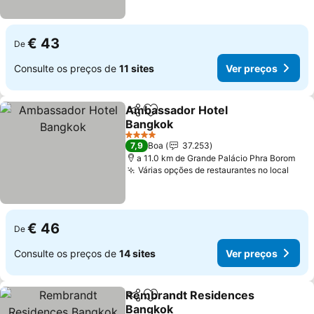
€ 43
De
Consulte os preços de
11 sites
Ver preços
Ambassador Hotel
Partilhar
Adicionar aos favoritos
Bangkok
4 Estrelas
7,9
Boa
37.253
a 11.0 km de Grande Palácio Phra Borom
Várias opções de restaurantes no local
€ 46
De
Consulte os preços de
14 sites
Ver preços
Rembrandt Residences
Partilhar
Adicionar aos favoritos
Bangkok