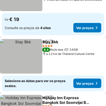
€ 19
De
Consulte os preços de
4 sites
Ver preços
Stay Bkk
Partilhar
Adicionar aos favoritos
4 Estrelas
8,4
Muito boa
5.638
a 2.2 km de Thailand Cultural Centre
Selecione as datas para ver os preços
Ver preços
exatos.
Holiday Inn Express
Partilhar
Adicionar aos favoritos
Bangkok Soi Soonvijai By