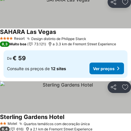
Partilhar
Ad
SAHARA Las Vegas
Resort
Design distinto de Philippe Starck
4 Estrelas
8,3
Muito boa
73.121
a 3.3 km de Fremont Street Experience
€ 59
De
Consulte os preços de
12 sites
Ver preços
Partilhar
Ad
Sterling Gardens Hotel
Motel
Quartos temáticos com decoração única
2 Estrelas
6,4
616
a 2.1 km de Fremont Street Experience