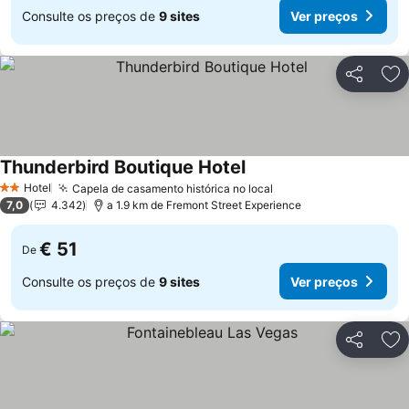
Consulte os preços de
9 sites
Ver preços
Partilhar
Ad
Thunderbird Boutique Hotel
Hotel
Capela de casamento histórica no local
2 Estrelas
7,0
4.342
a 1.9 km de Fremont Street Experience
€ 51
De
Consulte os preços de
9 sites
Ver preços
Partilhar
Ad