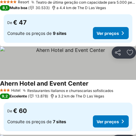
Resort
Teatro de última geração com capacidade para 5.000 pessoas
5 Estrelas
8,1
Muito boa
30.533
a 4.4 km de The D Las Vegas
€ 47
De
Consulte os preços de
9 sites
Ver preços
Partilhar
Ad
Ahern Hotel and Event Center
Hotel
Restaurantes italianos e churrascarias sofisticados
3 Estrelas
9,2
Excelente
13.878
a 3.2 km de The D Las Vegas
€ 60
De
Consulte os preços de
7 sites
Ver preços