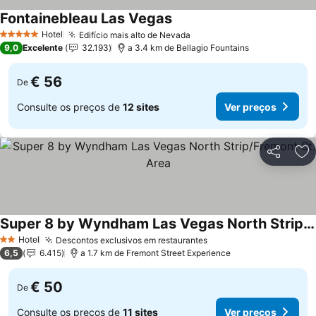
Fontainebleau Las Vegas
Hotel
Edifício mais alto de Nevada
5 Estrelas
9,0
Excelente
32.193
a 3.4 km de Bellagio Fountains
€ 56
De
Consulte os preços de
12 sites
Ver preços
Partilhar
Ad
Super 8 by Wyndham Las Vegas North Strip/Fremont St. Area
Hotel
Descontos exclusivos em restaurantes
2 Estrelas
6,5
6.415
a 1.7 km de Fremont Street Experience
€ 50
De
Consulte os preços de
11 sites
Ver preços