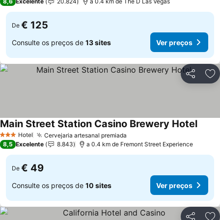
8,6
Excelente
20.824
a 0.4 km de The D Las Vegas
€ 125
De
Consulte os preços de
13 sites
Ver preços
Partilhar
Ad
Main Street Station Casino Brewery Hotel
Hotel
Cervejaria artesanal premiada
3 Estrelas
8,5
Excelente
8.843
a 0.4 km de Fremont Street Experience
€ 49
De
Consulte os preços de
10 sites
Ver preços