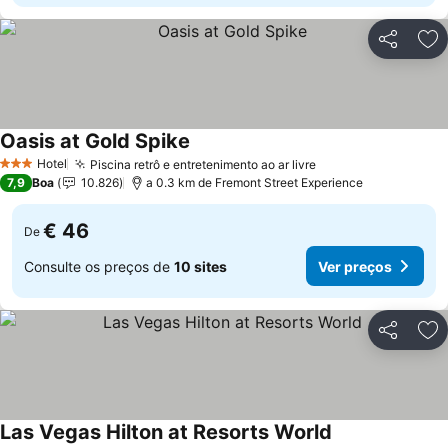
Partilhar
Ad
Oasis at Gold Spike
Hotel
Piscina retrô e entretenimento ao ar livre
3 Estrelas
7,9
Boa
10.826
a 0.3 km de Fremont Street Experience
€ 46
De
Consulte os preços de
10 sites
Ver preços
Partilhar
Ad
Las Vegas Hilton at Resorts World