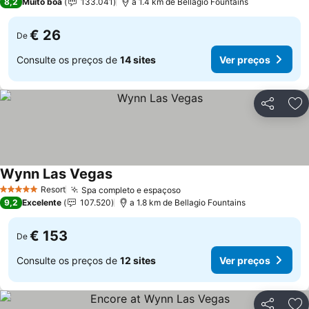
8,2
Muito boa
133.041
a 1.4 km de Bellagio Fountains
€ 26
De
Consulte os preços de
14 sites
Ver preços
Partilhar
Ad
Wynn Las Vegas
Resort
Spa completo e espaçoso
5 Estrelas
9,2
Excelente
107.520
a 1.8 km de Bellagio Fountains
€ 153
De
Consulte os preços de
12 sites
Ver preços