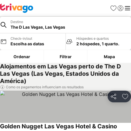
Favoritos
Iniciar
Me
Destino
The D Las Vegas, Las Vegas
Check-in/out
Hóspedes e quartos
Escolha as datas
2 hóspedes, 1 quarto.
Ordenar
Filtrar
Mapa
Alojamentos em Las Vegas perto de The D
Las Vegas (Las Vegas, Estados Unidos da
América)
Como os pagamentos influenciam os resultados
Partilhar
Ad
Golden Nugget Las Vegas Hotel & Casino