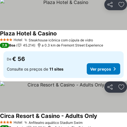
Partilhar
Ad
Plaza Hotel & Casino
Hotel
Steakhouse icônica com cúpula de vidro
4 Estrelas
7,9
Boa
45.214
a 0.3 km de Fremont Street Experience
€ 56
De
Consulte os preços de
11 sites
Ver preços
Partilhar
Ad
Circa Resort & Casino - Adults Only
Hotel
Anfiteatro aquático Stadium Swim
4 Estrelas