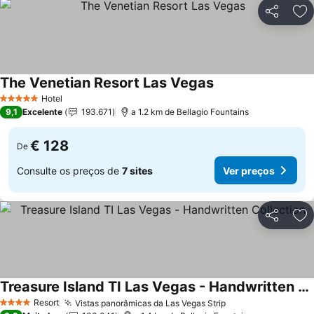
Partilhar
Ad
The Venetian Resort Las Vegas
Hotel
5 Estrelas
9,1
Excelente
193.671
a 1.2 km de Bellagio Fountains
€ 128
De
Consulte os preços de
7 sites
Ver preços
Partilhar
Ad
Treasure Island TI Las Vegas - Handwritten Collection
Resort
Vistas panorâmicas da Las Vegas Strip
4 Estrelas