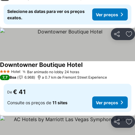
Selecione as datas para ver os preços
Ver preços
exatos.
Partilhar
Ad
Downtowner Boutique Hotel
Hotel
Bar animado no lobby 24 horas
3 Estrelas
7,7
Boa
6.968
a 0.7 km de Fremont Street Experience
€ 41
De
Consulte os preços de
11 sites
Ver preços
Partilhar
Ad