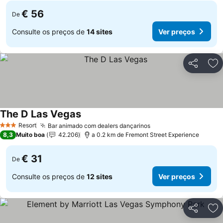
€ 56
De
Consulte os preços de
14 sites
Ver preços
Partilhar
Ad
The D Las Vegas
Resort
Bar animado com dealers dançarinos
3 Estrelas
8,3
Muito boa
42.206
a 0.2 km de Fremont Street Experience
€ 31
De
Consulte os preços de
12 sites
Ver preços
Partilhar
Ad