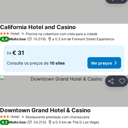
Partilhar
Ad
California Hotel and Casino
Hotel
Piscina na cobertura com vista para a cidade
3 Estrelas
8,4
Muito boa
10.079
a 0.3 km de Fremont Street Experience
€ 31
De
Consulte os preços de
10 sites
Ver preços
Partilhar
Ad
Downtown Grand Hotel & Casino
Hotel
Restaurante premiado com churrascaria
3 Estrelas
8,2
Muito boa
34.213
a 0.3 km de The D Las Vegas