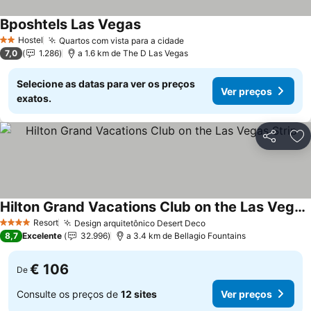
Bposhtels Las Vegas
Hostel
Quartos com vista para a cidade
2 Estrelas
7,0
1.286
a 1.6 km de The D Las Vegas
Selecione as datas para ver os preços
Ver preços
exatos.
Partilhar
Ad
Hilton Grand Vacations Club on the Las Vegas Strip
Resort
Design arquitetônico Desert Deco
4 Estrelas
8,7
Excelente
32.996
a 3.4 km de Bellagio Fountains
€ 106
De
Consulte os preços de
12 sites
Ver preços