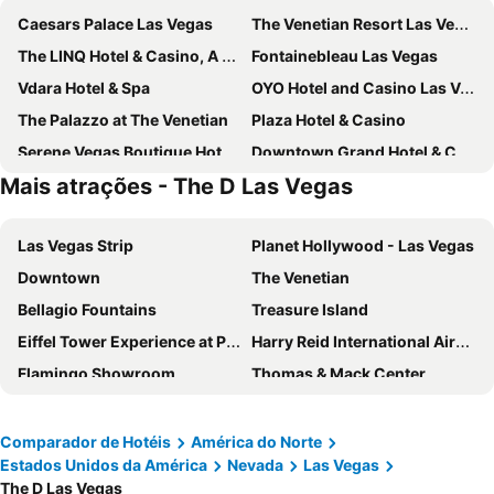
Caesars Palace Las Vegas
The Venetian Resort Las Vegas
The LINQ Hotel & Casino, A Caesars Destination
Fontainebleau Las Vegas
Vdara Hotel & Spa
OYO Hotel and Casino Las Vegas
The Palazzo at The Venetian
Plaza Hotel & Casino
Serene Vegas Boutique Hotel Las Vegas
Downtown Grand Hotel & Casino
Mais atrações - The D Las Vegas
Silver Sevens Hotel & Casino
The Westin Las Vegas Hotel & Spa
The Orleans Hotel & Casino
Mardi Gras Hotel & Casino
Las Vegas Strip
Planet Hollywood - Las Vegas
Four Queens Hotel and Casino
The Vanderpump Las Vegas Hotel & Casino - A Caesars Rewards Destination
Downtown
The Venetian
Palace Station Hotel and Casino
Masquerade Tower at Rio Hotel & Casino
Bellagio Fountains
Treasure Island
El Cortez Hotel and Casino
Boulder Station Hotel and Casino
Eiffel Tower Experience at Paris Las Vegas
Harry Reid International Airport
Club de Soleil All-Suite Resort
Lexi Las Vegas
Flamingo Showroom
Thomas & Mack Center
Oasis at Gold Spike
Goroomgo Blue Moon Bhimtal
Stratosphere Tower
The D Las Vegas
Fremont Hotel & Casino
Thunderbird Boutique Hotel
CONNECTIONS
Eiffel Tower
Super 8 by Wyndham Las Vegas North Strip/Fremont St. Area
Marriott's Grand Chateau
Comparador de Hotéis
América do Norte
Estados Unidos da América
Nevada
Las Vegas
Buca di Beppo - Excalibur
Mandalay Bay Theater
SpringHill Suites by Marriott Las Vegas Convention Center
Downtowner Boutique Hotel
The D Las Vegas