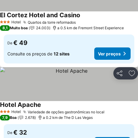
El Cortez Hotel and Casino
Hotel
Quartos da torre reformados
3 Estrelas
8,1
Muito boa
24.003
a 0.5 km de Fremont Street Experience
€ 49
De
Consulte os preços de
12 sites
Ver preços
Partilhar
Ad
Hotel Apache
Hotel
Variedade de opções gastronômicas no local
3 Estrelas
7,9
Boa
2.678
a 0.2 km de The D Las Vegas
€ 32
De