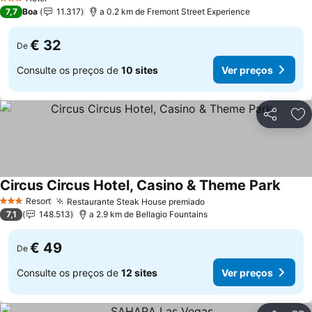
3 Estrelas
7,7
Boa
11.317
a 0.2 km de Fremont Street Experience
€ 32
De
Consulte os preços de
10 sites
Ver preços
Partilhar
Ad
Circus Circus Hotel, Casino & Theme Park
Resort
Restaurante Steak House premiado
3 Estrelas
7,1
148.513
a 2.9 km de Bellagio Fountains
€ 49
De
Consulte os preços de
12 sites
Ver preços