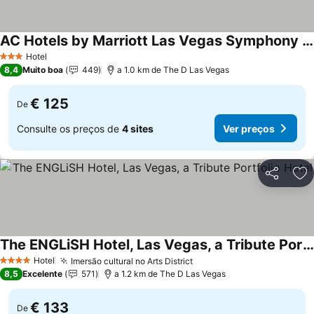
AC Hotels by Marriott Las Vegas Symphony Park
Hotel
3 Estrelas
8,4
Muito boa
449
a 1.0 km de The D Las Vegas
€ 125
De
Consulte os preços de
4 sites
Ver preços
Partilhar
Ad
The ENGLiSH Hotel, Las Vegas, a Tribute Portfolio Hotel
Hotel
Imersão cultural no Arts District
4 Estrelas
8,5
Excelente
571
a 1.2 km de The D Las Vegas
€ 133
De