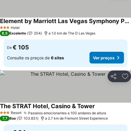
Element by Marriott Las Vegas Symphony Park
Hotel
3 Estrelas
8,5
Excelente
204
a 1.0 km de The D Las Vegas
€ 105
De
Consulte os preços de
6 sites
Ver preços
Partilhar
Ad
The STRAT Hotel, Casino & Tower
Resort
Passeios emocionantes a 100 andares de altura
3 Estrelas
7,7
Boa
103.831
a 2.7 km de Fremont Street Experience