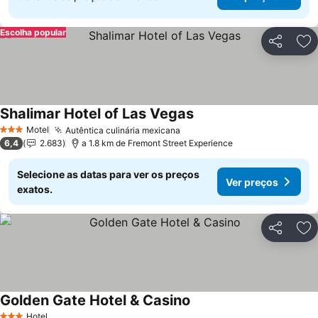
Escolha popular
Partilhar
Ad
Shalimar Hotel of Las Vegas
Motel
Autêntica culinária mexicana
3 Estrelas
6,4
2.683
a 1.8 km de Fremont Street Experience
Selecione as datas para ver os preços
Ver preços
exatos.
Partilhar
Ad
Golden Gate Hotel & Casino
Hotel