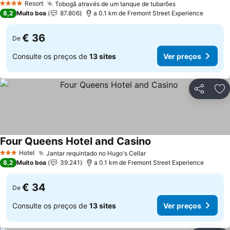
Resort
Tobogã através de um tanque de tubarões
4 Estrelas
8,2
Muito boa
87.806
a 0.1 km de Fremont Street Experience
€ 36
De
Consulte os preços de
13 sites
Ver preços
Partilhar
Ad
Four Queens Hotel and Casino
Hotel
Jantar requintado no Hugo's Cellar
3 Estrelas
8,2
Muito boa
39.241
a 0.1 km de Fremont Street Experience
€ 34
De
Consulte os preços de
13 sites
Ver preços