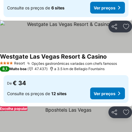
Consulte os preços de
6 sites
Ver preços
Partilhar
Ad
Westgate Las Vegas Resort & Casino
Resort
Opções gastronômicas variadas com chefs famosos
4 Estrelas
8,1
Muito boa
47.437
a 3.5 km de Bellagio Fountains
€ 34
De
Consulte os preços de
12 sites
Ver preços
Escolha popular
Partilhar
Ad