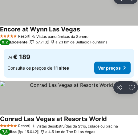
Partilhar
Ad
Encore at Wynn Las Vegas
Resort
Vistas panorâmicas da Sphere
5 Estrelas
9,2
Excelente
57.713
a 2.1 km de Bellagio Fountains
€ 189
De
Consulte os preços de
11 sites
Ver preços
Partilhar
Ad
Conrad Las Vegas at Resorts World
Resort
Vistas desobstruídas da Strip, cidade ou piscina
5 Estrelas
7,8
Boa
15.042
a 4.5 km de The D Las Vegas