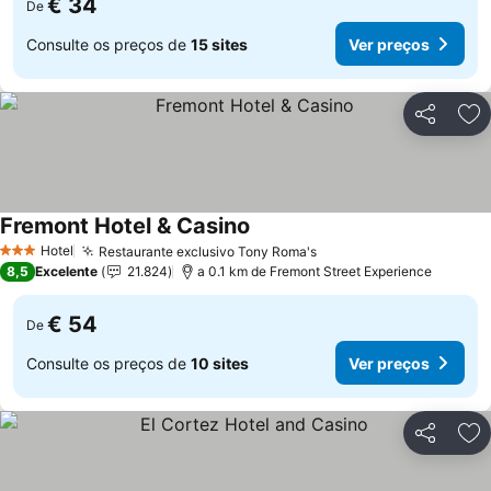
€ 34
De
Consulte os preços de
15 sites
Ver preços
Partilhar
Ad
Fremont Hotel & Casino
Hotel
Restaurante exclusivo Tony Roma's
3 Estrelas
8,5
Excelente
21.824
a 0.1 km de Fremont Street Experience
€ 54
De
Consulte os preços de
10 sites
Ver preços
Partilhar
Ad