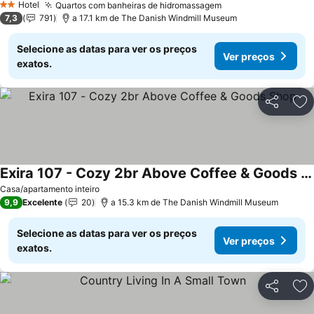
Hotel
Quartos com banheiras de hidromassagem
2 Estrelas
7,3
791
a 17.1 km de The Danish Windmill Museum
Selecione as datas para ver os preços
Ver preços
exatos.
Partilhar
Ad
Exira 107 - Cozy 2br Above Coffee & Goods Shop
Casa/apartamento inteiro
9,9
Excelente
20
a 15.3 km de The Danish Windmill Museum
Selecione as datas para ver os preços
Ver preços
exatos.
Partilhar
Ad