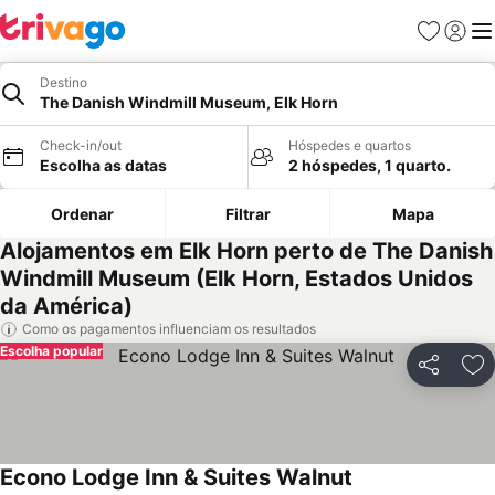
Favoritos
Iniciar
Me
Destino
The Danish Windmill Museum, Elk Horn
Check-in/out
Hóspedes e quartos
Escolha as datas
2 hóspedes, 1 quarto.
Ordenar
Filtrar
Mapa
Alojamentos em Elk Horn perto de The Danish
Windmill Museum (Elk Horn, Estados Unidos
da América)
Como os pagamentos influenciam os resultados
Escolha popular
Partilhar
Ad
Econo Lodge Inn & Suites Walnut