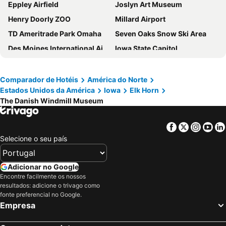
Eppley Airfield
Joslyn Art Museum
Henry Doorly ZOO
Millard Airport
TD Ameritrade Park Omaha
Seven Oaks Snow Ski Area
Des Moines International Airport
Iowa State Capitol
Strategic Air and Space Museum
Jack Trice Stadium
Fort Dodge Regional Airport
Sioux Gateway Airport
Comparador de Hotéis
América do Norte
Estados Unidos da América
Iowa
Elk Horn
Memorial Stadium
University of Nebraska State Museum
The Danish Windmill Museum
Haymarket
Nebraska State Capitol
Lincoln Airport
Spencer Municipal Airport
Facebook
Twitter
Insta
Yo
Columbus Municipal Airport
Selecione o seu país
Adicionar no Google
Encontre facilmente os nossos
resultados: adicione o trivago como
fonte preferencial no Google.
Empresa