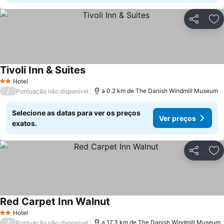
Partilhar
Ad
Tivoli Inn & Suites
Hotel
2 Estrelas
/
a 0.2 km de The Danish Windmill Museum
Pontuação não disponível
Selecione as datas para ver os preços
Ver preços
exatos.
Partilhar
Ad
Red Carpet Inn Walnut
Hotel
2 Estrelas
/
a 17.3 km de The Danish Windmill Museum
Pontuação não disponível