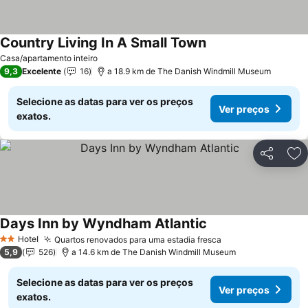
Country Living In A Small Town
Casa/apartamento inteiro
9,3
Excelente
16
a 18.9 km de The Danish Windmill Museum
Selecione as datas para ver os preços
Ver preços
exatos.
Partilhar
Ad
Days Inn by Wyndham Atlantic
Hotel
Quartos renovados para uma estadia fresca
2 Estrelas
5,9
526
a 14.6 km de The Danish Windmill Museum
Selecione as datas para ver os preços
Ver preços
exatos.