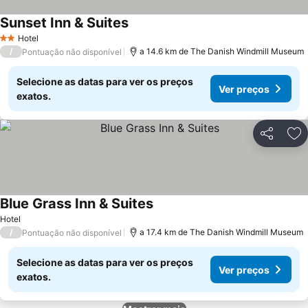
Sunset Inn & Suites
Hotel
2 Estrelas
/
a 14.6 km de The Danish Windmill Museum
Pontuação não disponível
Selecione as datas para ver os preços
Ver preços
exatos.
Partilhar
Ad
Blue Grass Inn & Suites
Hotel
/
a 17.4 km de The Danish Windmill Museum
Pontuação não disponível
Selecione as datas para ver os preços
Ver preços
exatos.