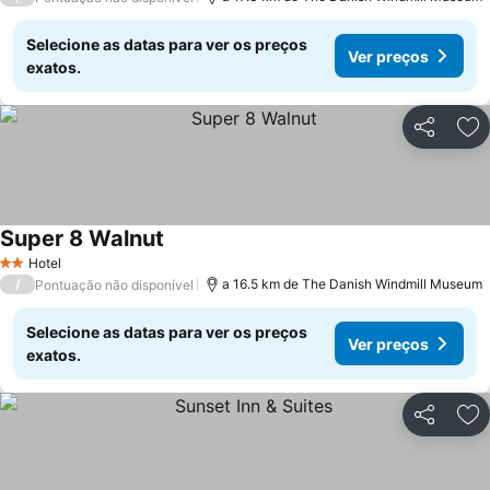
Selecione as datas para ver os preços
Ver preços
exatos.
Partilhar
Ad
Super 8 Walnut
Hotel
2 Estrelas
/
a 16.5 km de The Danish Windmill Museum
Pontuação não disponível
Selecione as datas para ver os preços
Ver preços
exatos.
Partilhar
Ad