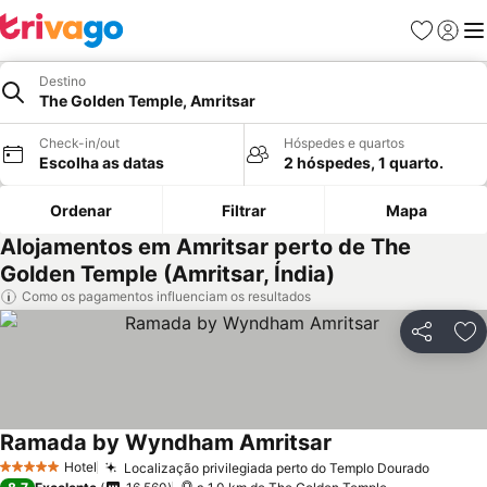
Favoritos
Iniciar
Me
Destino
The Golden Temple, Amritsar
Check-in/out
Hóspedes e quartos
Escolha as datas
2 hóspedes, 1 quarto.
Ordenar
Filtrar
Mapa
Alojamentos em Amritsar perto de The
Golden Temple (Amritsar, Índia)
Como os pagamentos influenciam os resultados
Partilhar
Ad
Ramada by Wyndham Amritsar
Ver preços
Hotel
Localização privilegiada perto do Templo Dourado
Ver pr
5 Estrelas