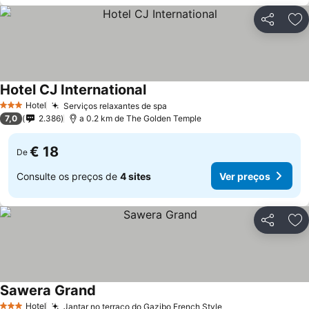
Partilhar
Ad
Hotel CJ International
Ver preços
Hotel
Serviços relaxantes de spa
Ver preços
3 Estrelas
7,0
2.386
a 0.2 km de The Golden Temple
€ 18
De
Consulte os preços de
4 sites
Ver preços
Partilhar
Ad
Sawera Grand
Ver preços
Hotel
Jantar no terraço do Gazibo French Style
Ver preços