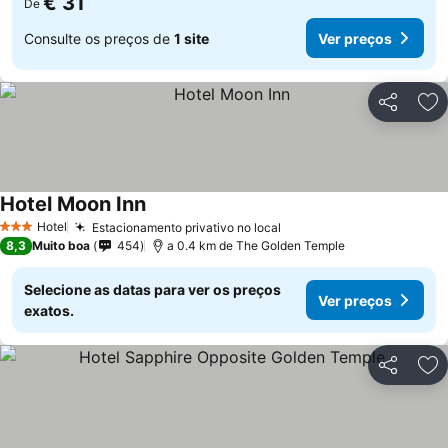
€ 31
De
Consulte os preços de
1 site
Ver preços
Partilhar
Ad
Hotel Moon Inn
Ver preços
Hotel
Estacionamento privativo no local
Ver preços
3 Estrelas
8,3
Muito boa
454
a 0.4 km de The Golden Temple
Selecione as datas para ver os preços
Ver preços
exatos.
Partilhar
Ad