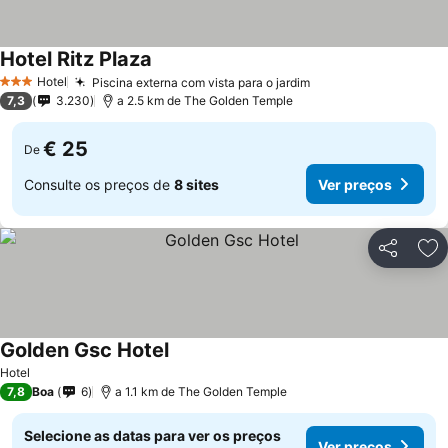
Hotel Ritz Plaza
Ver preços
Hotel
Piscina externa com vista para o jardim
Ver preços
3 Estrelas
7,3
3.230
a 2.5 km de The Golden Temple
€ 25
De
Consulte os preços de
8 sites
Ver preços
Partilhar
Ad
Golden Gsc Hotel
Ver preços
Hotel
7,8
Boa
6
a 1.1 km de The Golden Temple
Selecione as datas para ver os preços
Ver preços