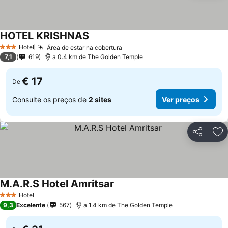
HOTEL KRISHNAS
Ver preços
Hotel
Área de estar na cobertura
Ver preços
3 Estrelas
7,1
619
a 0.4 km de The Golden Temple
€ 17
De
Consulte os preços de
2 sites
Ver preços
Partilhar
Ad
M.A.R.S Hotel Amritsar
Ver preços
Hotel
3 Estrelas
9,3
Excelente
567
a 1.4 km de The Golden Temple