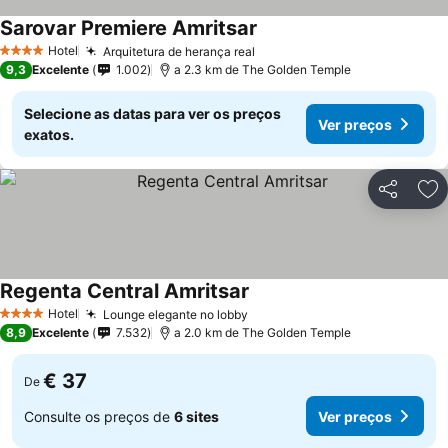
Sarovar Premiere Amritsar
Ver preços
Hotel
Arquitetura de herança real
Ver preços
4 Estrelas
9,3
Excelente
1.002
a 2.3 km de The Golden Temple
Selecione as datas para ver os preços
Ver preços
exatos.
Partilhar
Ad
Regenta Central Amritsar
Ver preços
Hotel
Lounge elegante no lobby
Ver preços
4 Estrelas
8,9
Excelente
7.532
a 2.0 km de The Golden Temple
€ 37
De
Consulte os preços de
6 sites
Ver preços