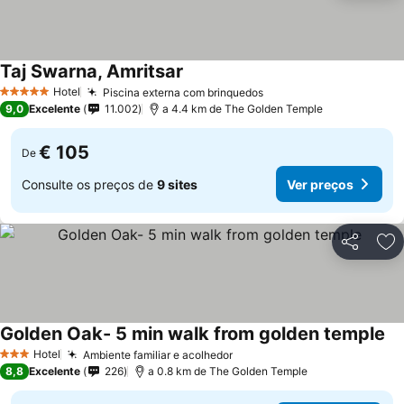
Taj Swarna, Amritsar
Ver preços
Hotel
Piscina externa com brinquedos
Ver preços
5 Estrelas
9,0
Excelente
11.002
a 4.4 km de The Golden Temple
€ 105
De
Consulte os preços de
9 sites
Ver preços
Partilhar
Ad
Golden Oak- 5 min walk from golden temple
Ve
Hotel
Ambiente familiar e acolhedor
Ver preços
3 Estrelas
8,8
Excelente
226
a 0.8 km de The Golden Temple