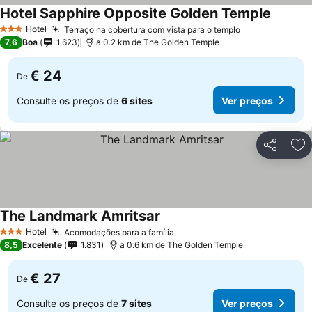
Hotel Sapphire Opposite Golden Temple
Ver pre
Hotel
Terraço na cobertura com vista para o templo
Ver preços
3 Estrelas
7,6
Boa
1.623
a 0.2 km de The Golden Temple
€ 24
De
Consulte os preços de
6 sites
Ver preços
Partilhar
Ad
The Landmark Amritsar
Ver preços
Hotel
Acomodações para a família
Ver preços
3 Estrelas
8,5
Excelente
1.831
a 0.6 km de The Golden Temple
€ 27
De
Consulte os preços de
7 sites
Ver preços