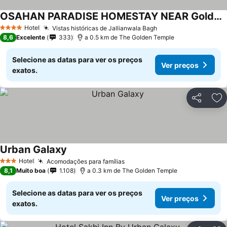
OSAHAN PARADISE HOMESTAY NEAR Golden temple and park view
Ver preços
Hotel
Vistas históricas de Jallianwala Bagh
Ver preços
4 Estrelas
8,6
Excelente
333
a 0.5 km de The Golden Temple
Selecione as datas para ver os preços
Ver preços
exatos.
Partilhar
Ad
Urban Galaxy
Ver preços
Hotel
Acomodações para famílias
Ver preços
3 Estrelas
8,1
Muito boa
1.108
a 0.3 km de The Golden Temple
Selecione as datas para ver os preços
Ver preços
exatos.