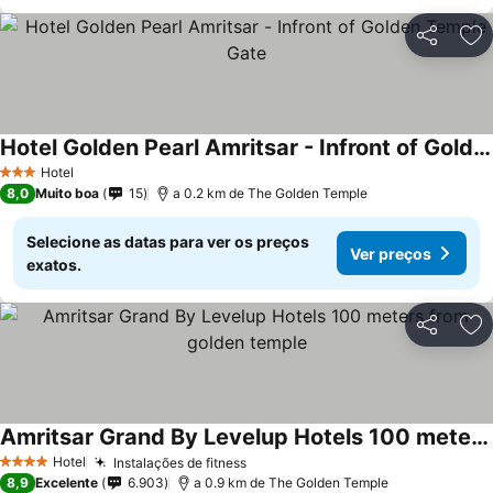
Partilhar
Ad
Hotel Golden Pearl Amritsar - Infront of Golden Temple Gate
Ver preços
Hotel
3 Estrelas
8,0
Muito boa
15
a 0.2 km de The Golden Temple
Selecione as datas para ver os preços
Ver preços
exatos.
Partilhar
Ad
Amritsar Grand By Levelup Hotels 100 meters from golden temple
Ver preços
Hotel
Instalações de fitness
Ver preços
4 Estrelas
8,9
Excelente
6.903
a 0.9 km de The Golden Temple