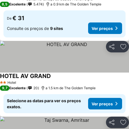
3 Estrelas
8,5
Excelente
5.474
a 0.9 km de The Golden Temple
€ 31
De
Consulte os preços de
9 sites
Ver preços
Partilhar
Ad
HOTEL AV GRAND
Ver preços
Hotel
2 Estrelas
9,7
Excelente
20
a 1.5 km de The Golden Temple
Selecione as datas para ver os preços
Ver preços
exatos.
Partilhar
Ad