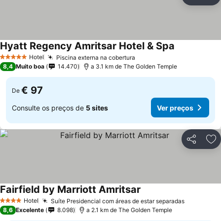
Partilhar
Ad
Hyatt Regency Amritsar Hotel & Spa
Ver preços
Hotel
Piscina externa na cobertura
Ver preços
5 Estrelas
8,4
Muito boa
14.470
a 3.1 km de The Golden Temple
€ 97
De
Consulte os preços de
5 sites
Ver preços
Partilhar
Ad
Fairfield by Marriott Amritsar
Ver preços
Hotel
Suíte Presidencial com áreas de estar separadas
Ver preço
4 Estrelas
8,6
Excelente
8.098
a 2.1 km de The Golden Temple