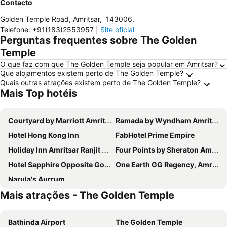
Contacto
Golden Temple Road, Amritsar
,
143006
,
Telefone
:
+91(183)2553957
|
Site oficial
Perguntas frequentes sobre The Golden
Temple
O que faz com que The Golden Temple seja popular em Amritsar?
Que alojamentos existem perto de The Golden Temple?
Quais outras atrações existem perto de The Golden Temple?
Mais Top hotéis
Courtyard by Marriott Amritsar
Ramada by Wyndham Amritsar
Hotel Hong Kong Inn
FabHotel Prime Empire
Holiday Inn Amritsar Ranjit Avenue By Ihg
Four Points by Sheraton Amritsar, Mall Road
Hotel Sapphire Opposite Golden Temple
One Earth GG Regency, Amritsar
Narula's Aurrum
Mais atrações - The Golden Temple
Bathinda Airport
The Golden Temple