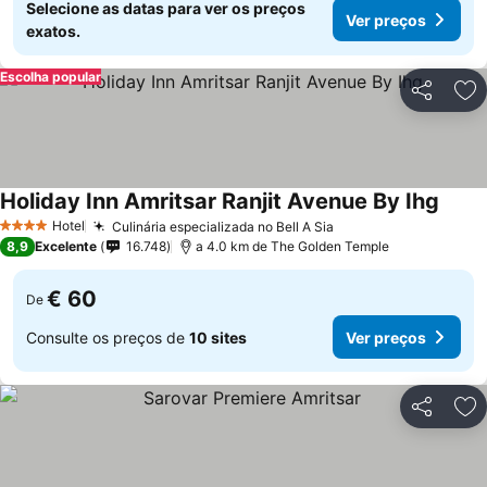
Selecione as datas para ver os preços
Ver preços
exatos.
Escolha popular
Partilhar
Ad
Holiday Inn Amritsar Ranjit Avenue By Ihg
Ver p
Hotel
Culinária especializada no Bell A Sia
Ver preços
4 Estrelas
8,9
Excelente
16.748
a 4.0 km de The Golden Temple
€ 60
De
Consulte os preços de
10 sites
Ver preços
Partilhar
Ad