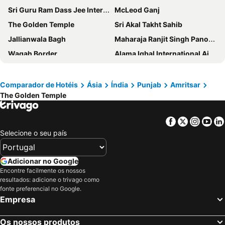
Sri Guru Ram Dass Jee International Airport
McLeod Ganj
The Golden Temple
Sri Akal Takht Sahib
Jallianwala Bagh
Maharaja Ranjit Singh Panorama
Wagah Border
Alama Iqbal International Airport
Fort and Shalamar Gardens in Lahore
Pathankot Airport
Jammu Airport
Bahu Fort
Comparador de Hotéis
Ásia
Índia
Punjab
Amritsar
The Golden Temple
Indira Gandhi Tulip Garden
Amarnath Temple
Sahnewal Airport
Gaggal Airport
Facebook
Twitter
Insta
Yo
Khajjiar Lake
Dhauladhar
Selecione o seu país
St John In the Wilderness
Shiv Temple Baijnath
Rohtas Fort
Kareri Lake
Adicionar no Google
Encontre facilmente os nossos
resultados: adicione o trivago como
fonte preferencial no Google.
Empresa
Os nossos produtos