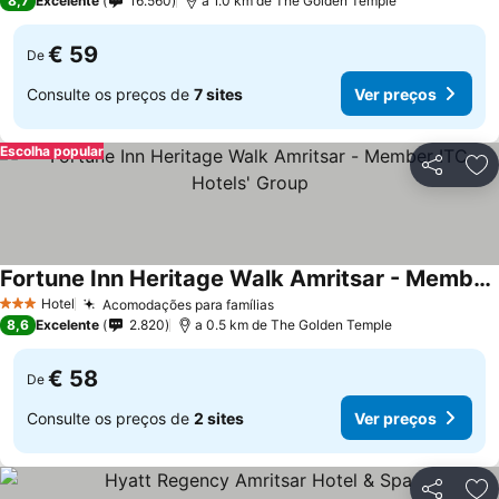
8,7
Excelente
16.560
a 1.0 km de The Golden Temple
€ 59
De
Consulte os preços de
7 sites
Ver preços
Escolha popular
Partilhar
Ad
Fortune Inn Heritage Walk Amritsar - Member ITC Hotels' Group
Ver preços
Hotel
Acomodações para famílias
Ver preços
3 Estrelas
8,6
Excelente
2.820
a 0.5 km de The Golden Temple
€ 58
De
Consulte os preços de
2 sites
Ver preços