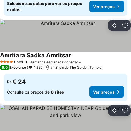
Selecione as datas para ver os preços
Ver preços
exatos.
Partilhar
Ad
Amritara Sadka Amritsar
Ver preços
Hotel
Jantar na esplanada do terraço
Ver preços
4 Estrelas
9,0
Excelente
1.259
a 1.3 km de The Golden Temple
€ 24
De
Consulte os preços de
8 sites
Ver preços
Partilhar
Ad