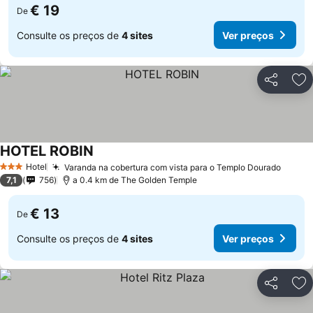
€ 19
De
Consulte os preços de
4 sites
Ver preços
Partilhar
Ad
HOTEL ROBIN
Ver preços
Hotel
Varanda na cobertura com vista para o Templo Dourado
Ver p
3 Estrelas
7,1
756
a 0.4 km de The Golden Temple
€ 13
De
Consulte os preços de
4 sites
Ver preços
Partilhar
Ad