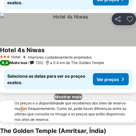
exatos.
Partilhar
Ad
Hotel 4s Niwas
Ver preços
Hotel
Interiores cuidadosamente projetados
Ver preços
3 Estrelas
8,4
Muito boa
120
a 0.4 km de The Golden Temple
Selecione as datas para ver os preços
Ver preços
exatos.
Mostrar mais
Os preços e a disponibilidade que recebemos dos sites de reserva
mudam frequentemente. Como tal, pode haver diferenças entre as
ofertas que consulta no trivago e os preços que estão disponíveis
nos sites de reserva.
The Golden Temple (Amritsar, Índia)