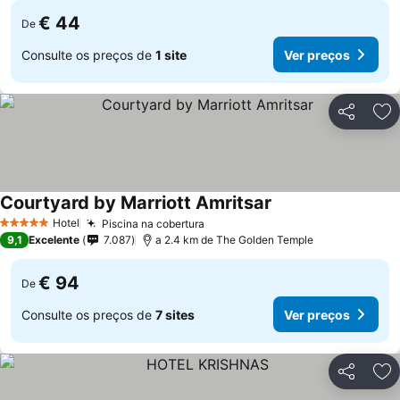
€ 44
De
Consulte os preços de
1 site
Ver preços
Partilhar
Ad
Courtyard by Marriott Amritsar
Ver preços
Hotel
Piscina na cobertura
Ver preços
5 Estrelas
9,1
Excelente
7.087
a 2.4 km de The Golden Temple
€ 94
De
Consulte os preços de
7 sites
Ver preços
Partilhar
Ad