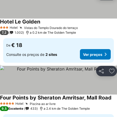
Hotel Le Golden
Ver preços
Hotel
Vistas do Templo Dourado do terraço
Ver preços
3 Estrelas
7,2
1.002
a 0.2 km de The Golden Temple
€ 18
De
Consulte os preços de
2 sites
Ver preços
Partilhar
Ad
Four Points by Sheraton Amritsar, Mall Road
Ve
Hotel
Piscina ao ar livre
Ver preços
5 Estrelas
9,5
Excelente
433
a 2.4 km de The Golden Temple