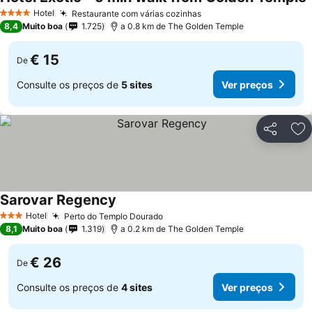
V
Hotel
Restaurante com várias cozinhas
Ver preços
4 Estrelas
8,4
Muito boa
1.725
a 0.8 km de The Golden Temple
€ 15
De
Consulte os preços de
5 sites
Ver preços
Partilhar
Ad
Sarovar Regency
Ver preços
Hotel
Perto do Templo Dourado
Ver preços
3 Estrelas
8,1
Muito boa
1.319
a 0.2 km de The Golden Temple
€ 26
De
Consulte os preços de
4 sites
Ver preços