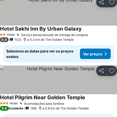
Partilhar
Ad
Hotel Sakhi Inn By Urban Galaxy
Ver preços
Hotel
Serviço personalizado de entrega de compras
Ver preços
2 Estrelas
6,8
102
a 0.3 km de The Golden Temple
Selecione as datas para ver os preços
Ver preços
exatos.
Partilhar
Ad
Hotel Pilgrim Near Golden Temple
Ver preços
Hotel
Acomodações para famílias
Ver preços
3 Estrelas
9,6
Excelente
199
a 0.8 km de The Golden Temple