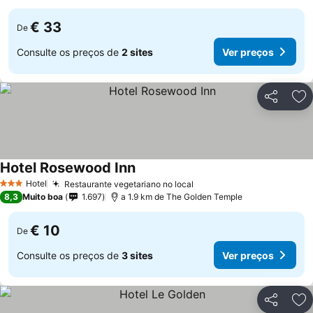
€ 33
De
Consulte os preços de
2 sites
Ver preços
Partilhar
Ad
Hotel Rosewood Inn
Ver preços
Hotel
Restaurante vegetariano no local
Ver preços
3 Estrelas
8,3
Muito boa
1.697
a 1.9 km de The Golden Temple
€ 10
De
Consulte os preços de
3 sites
Ver preços
Partilhar
Ad