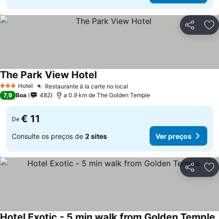
Partilhar
Ad
The Park View Hotel
Ver preços
Hotel
Restaurante à la carte no local
Ver preços
3 Estrelas
7,9
Boa
482
a 0.9 km de The Golden Temple
€ 11
De
Consulte os preços de
2 sites
Ver preços
Partilhar
Ad
Hotel Exotic - 5 min walk from Golden Temple