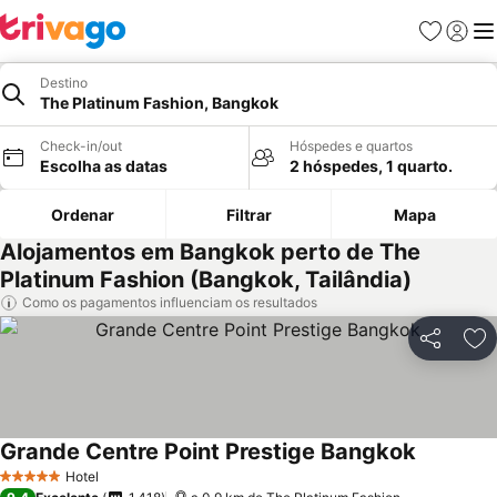
Favoritos
Iniciar
Me
Destino
The Platinum Fashion, Bangkok
Check-in/out
Hóspedes e quartos
Escolha as datas
2 hóspedes, 1 quarto.
Ordenar
Filtrar
Mapa
Alojamentos em Bangkok perto de The
Platinum Fashion (Bangkok, Tailândia)
Como os pagamentos influenciam os resultados
Partilhar
Ad
Grande Centre Point Prestige Bangkok
Hotel
5 Estrelas