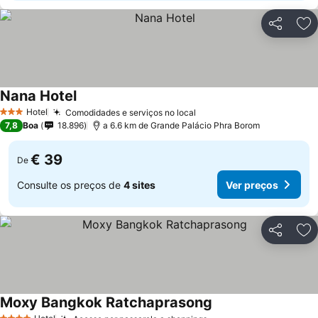
Partilhar
Ad
Nana Hotel
Hotel
Comodidades e serviços no local
3 Estrelas
7,8
Boa
18.896
a 6.6 km de Grande Palácio Phra Borom
€ 39
De
Consulte os preços de
4 sites
Ver preços
Partilhar
Ad
Moxy Bangkok Ratchaprasong