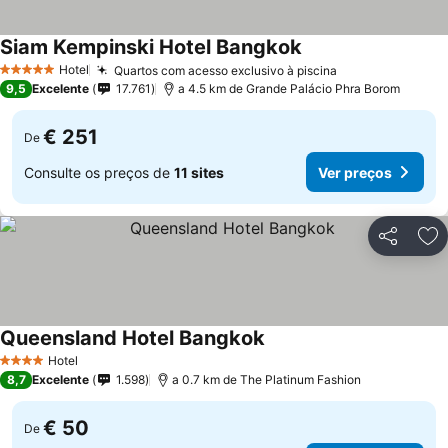
Siam Kempinski Hotel Bangkok
Hotel
Quartos com acesso exclusivo à piscina
5 Estrelas
9,5
Excelente
17.761
a 4.5 km de Grande Palácio Phra Borom
€ 251
De
Consulte os preços de
11 sites
Ver preços
Partilhar
Ad
Queensland Hotel Bangkok
Hotel
4 Estrelas
8,7
Excelente
1.598
a 0.7 km de The Platinum Fashion
€ 50
De