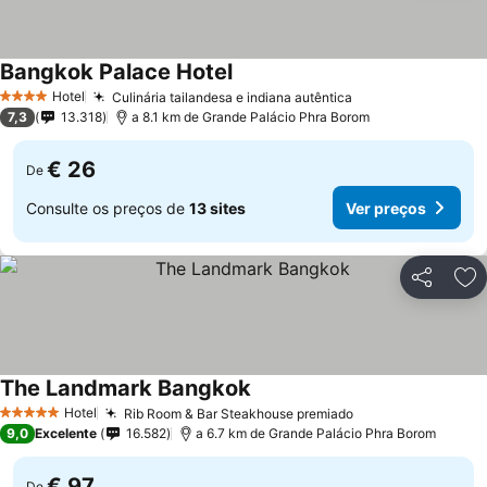
Bangkok Palace Hotel
Hotel
Culinária tailandesa e indiana autêntica
4 Estrelas
7,3
13.318
a 8.1 km de Grande Palácio Phra Borom
€ 26
De
Consulte os preços de
13 sites
Ver preços
Partilhar
Ad
The Landmark Bangkok
Hotel
Rib Room & Bar Steakhouse premiado
5 Estrelas
9,0
Excelente
16.582
a 6.7 km de Grande Palácio Phra Borom
€ 97
De