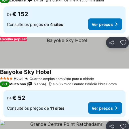
9,4
Excelente
1.418
a 0.9 km de The Platinum Fashion
€ 152
De
Consulte os preços de
4 sites
Ver preços
Escolha popular
Partilhar
Ad
Baiyoke Sky Hotel
Hotel
Quartos amplos com vista para a cidade
4 Estrelas
8,1
Muito boa
69.564
a 5.3 km de Grande Palácio Phra Borom
€ 52
De
Consulte os preços de
11 sites
Ver preços