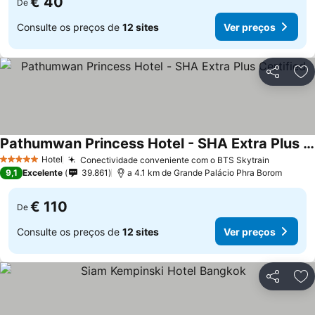
€ 40
De
Consulte os preços de
12 sites
Ver preços
Partilhar
Ad
Pathumwan Princess Hotel - SHA Extra Plus Certified
Hotel
Conectividade conveniente com o BTS Skytrain
5 Estrelas
9,1
Excelente
39.861
a 4.1 km de Grande Palácio Phra Borom
€ 110
De
Consulte os preços de
12 sites
Ver preços
Partilhar
Ad