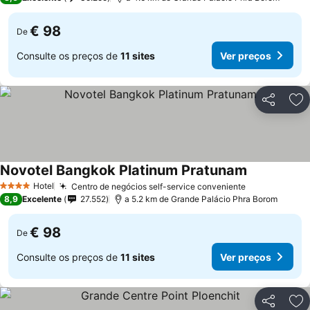
€ 98
De
Consulte os preços de
11 sites
Ver preços
Partilhar
Ad
Novotel Bangkok Platinum Pratunam
Hotel
Centro de negócios self-service conveniente
4 Estrelas
8,9
Excelente
27.552
a 5.2 km de Grande Palácio Phra Borom
€ 98
De
Consulte os preços de
11 sites
Ver preços
Partilhar
Ad