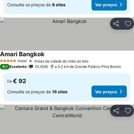
Consulte os preços de
8 sites
Ver preços
Partilhar
Ad
Amari Bangkok
Hotel
Vistas da cidade do chão ao teto
5 Estrelas
9,1
Excelente
35.508
a 5.2 km de Grande Palácio Phra Borom
€ 92
De
Consulte os preços de
16 sites
Ver preços
Partilhar
Ad