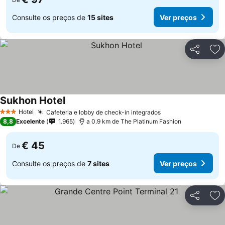
Consulte os preços de
15 sites
Ver preços
Partilhar
Ad
Sukhon Hotel
Hotel
Cafeteria e lobby de check-in integrados
3 Estrelas
8,8
Excelente
1.965
a 0.9 km de The Platinum Fashion
€ 45
De
Consulte os preços de
7 sites
Ver preços
Partilhar
Ad