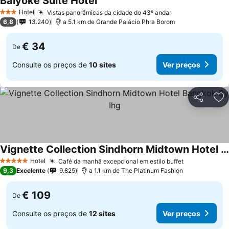
Baiyoke Suite Hotel
Hotel
Vistas panorâmicas da cidade do 43º andar
3 Estrelas
6,8
13.240
a 5.1 km de Grande Palácio Phra Borom
€ 34
De
Consulte os preços de
10 sites
Ver preços
Partilhar
Ad
Vignette Collection Sindhorn Midtown Hotel Bangkok By Ihg
Hotel
Café da manhã excepcional em estilo buffet
5 Estrelas
9,3
Excelente
9.825
a 1.1 km de The Platinum Fashion
€ 109
De
Consulte os preços de
12 sites
Ver preços