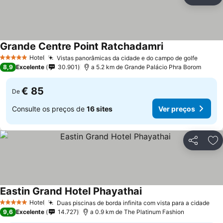
Partilhar
Ad
Grande Centre Point Ratchadamri
Hotel
Vistas panorâmicas da cidade e do campo de golfe
5 Estrelas
8,9
Excelente
30.901
a 5.2 km de Grande Palácio Phra Borom
€ 85
De
Consulte os preços de
16 sites
Ver preços
Partilhar
Ad
Eastin Grand Hotel Phayathai
Hotel
Duas piscinas de borda infinita com vista para a cidade
5 Estrelas
9,6
Excelente
14.727
a 0.9 km de The Platinum Fashion