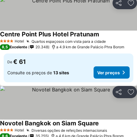
Partilhar
Ad
Centre Point Plus Hotel Pratunam
Hotel
Quartos espaçosos com vista para a cidade
4 Estrelas
8,5
Excelente
20.348
a 4.9 km de Grande Palácio Phra Borom
€ 61
De
Consulte os preços de
13 sites
Ver preços
Partilhar
Ad
Novotel Bangkok on Siam Square
Hotel
Diversas opções de refeições internacionais
4 Estrelas
8,6
Excelente
35.255
a 4.6 km de Grande Palácio Phra Borom