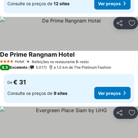
Consulte os preços de
12 sites
Ver preços
Partilhar
Ad
De Prime Rangnam Hotel
Hotel
Refeições no restaurante B-resto
4 Estrelas
8,5
Excelente
5.017
a 1.0 km de The Platinum Fashion
€ 31
De
Consulte os preços de
9 sites
Ver preços
Partilhar
Ad