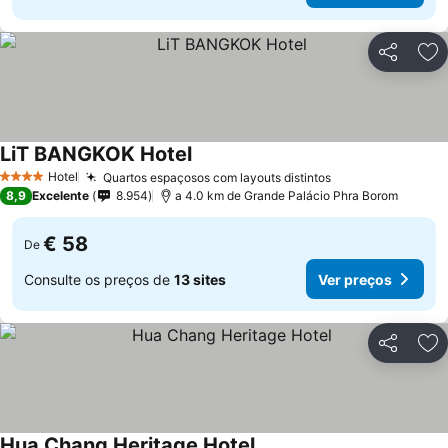
Partilhar
Ad
LiT BANGKOK Hotel
Hotel
Quartos espaçosos com layouts distintos
4 Estrelas
8,9
Excelente
8.954
a 4.0 km de Grande Palácio Phra Borom
€ 58
De
Consulte os preços de
13 sites
Ver preços
Partilhar
Ad
Hua Chang Heritage Hotel