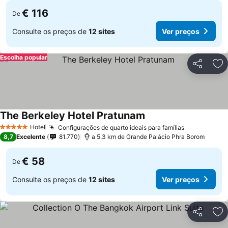
€ 116
De
Consulte os preços de
12 sites
Ver preços
Escolha popular
Partilhar
Ad
The Berkeley Hotel Pratunam
Hotel
Configurações de quarto ideais para famílias
5 Estrelas
8,7
Excelente
81.770
a 5.3 km de Grande Palácio Phra Borom
€ 58
De
Consulte os preços de
12 sites
Ver preços
Partilhar
Ad