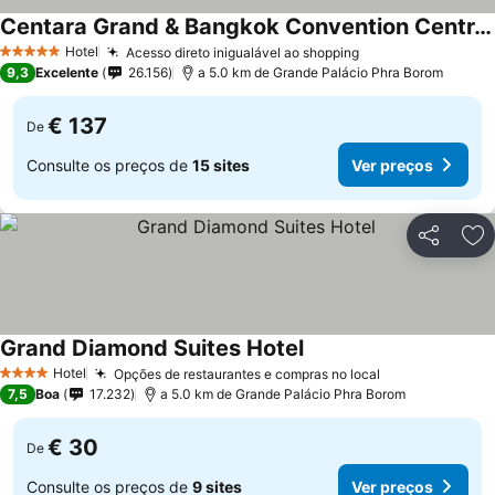
Centara Grand & Bangkok Convention Centre at CentralWorld
Hotel
Acesso direto inigualável ao shopping
5 Estrelas
9,3
Excelente
26.156
a 5.0 km de Grande Palácio Phra Borom
€ 137
De
Consulte os preços de
15 sites
Ver preços
Partilhar
Ad
Grand Diamond Suites Hotel
Hotel
Opções de restaurantes e compras no local
4 Estrelas
7,5
Boa
17.232
a 5.0 km de Grande Palácio Phra Borom
€ 30
De
Consulte os preços de
9 sites
Ver preços