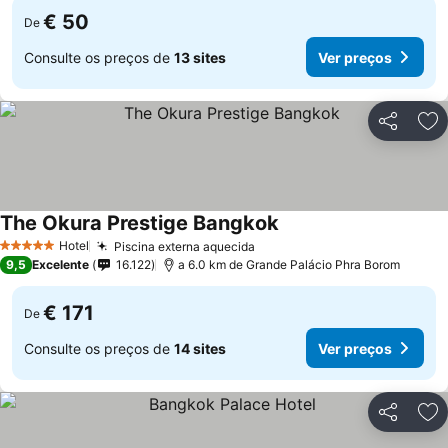
€ 50
De
Consulte os preços de
13 sites
Ver preços
Partilhar
Ad
The Okura Prestige Bangkok
Hotel
Piscina externa aquecida
5 Estrelas
9,5
Excelente
16.122
a 6.0 km de Grande Palácio Phra Borom
€ 171
De
Consulte os preços de
14 sites
Ver preços
Partilhar
Ad