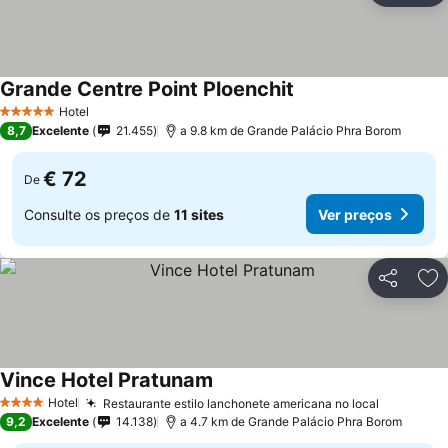
Grande Centre Point Ploenchit
Hotel
5 Estrelas
8,7
Excelente
21.455
a 9.8 km de Grande Palácio Phra Borom
€ 72
De
Consulte os preços de
11 sites
Ver preços
Partilhar
Ad
Vince Hotel Pratunam
Hotel
Restaurante estilo lanchonete americana no local
4 Estrelas
9,2
Excelente
14.138
a 4.7 km de Grande Palácio Phra Borom