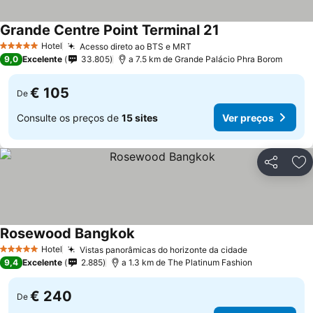
Grande Centre Point Terminal 21
Hotel
Acesso direto ao BTS e MRT
5 Estrelas
9,0
Excelente
33.805
a 7.5 km de Grande Palácio Phra Borom
€ 105
De
Consulte os preços de
15 sites
Ver preços
Partilhar
Ad
Rosewood Bangkok
Hotel
Vistas panorâmicas do horizonte da cidade
5 Estrelas
9,4
Excelente
2.885
a 1.3 km de The Platinum Fashion
€ 240
De