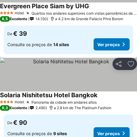
Evergreen Place Siam by UHG
Hotel
Quartos nos andares superiores com vistas panorâmicas da cidade
4 Estrelas
8,5
Excelente
14.150
a 4.2 km de Grande Palácio Phra Borom
€ 39
De
Consulte os preços de
14 sites
Ver preços
Partilhar
Ad
Solaria Nishitetsu Hotel Bangkok
Hotel
Panorama da cidade em andares altos
4 Estrelas
9,3
Excelente
2.490
a 2.8 km de The Platinum Fashion
€ 90
De
Consulte os preços de
9 sites
Ver preços