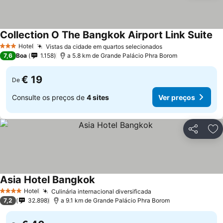
Collection O The Bangkok Airport Link Suite
Hotel
Vistas da cidade em quartos selecionados
3 Estrelas
7,6
Boa
1.158
a 5.8 km de Grande Palácio Phra Borom
€ 19
De
Consulte os preços de
4 sites
Ver preços
Partilhar
Ad
Asia Hotel Bangkok
Hotel
Culinária internacional diversificada
4 Estrelas
7,2
32.898
a 9.1 km de Grande Palácio Phra Borom