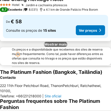
Hotel
Jardim e cachoeira pitorescos
4 Estrelas
8,7
Excelente
8.031
a 4.1 km de Grande Palácio Phra Borom
€ 58
De
Consulte os preços de
15 sites
Ver preços
Mostrar mais
Os preços e a disponibilidade que recebemos dos sites de reserva
mudam frequentemente. Como tal, pode haver diferenças entre as
ofertas que consulta no trivago e os preços que estão disponíveis
nos sites de reserva.
The Platinum Fashion (Bangkok, Tailândia)
Contacto
222 11th Floor Petchburi Road, ThanonPetchburi, Ratchathewi
,
10100
,
Telefone
:
+66(2)1218000
|
Site oficial
Perguntas frequentes sobre The Platinum
Fashion