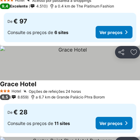
Hotel
Acesso por passarela a shoppings
4 Estrelas
9,4
Excelente
4.510
a 0.4 km de The Platinum Fashion
€ 97
De
Consulte os preços de
6 sites
Ver preços
Partilhar
Ad
Grace Hotel
Hotel
Opções de refeições 24 horas
3 Estrelas
6,5
8.659
a 6.7 km de Grande Palácio Phra Borom
€ 28
De
Consulte os preços de
11 sites
Ver preços