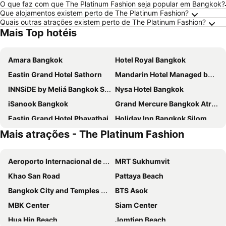
O que faz com que The Platinum Fashion seja popular em Bangkok?
Que alojamentos existem perto de The Platinum Fashion?
Quais outras atrações existem perto de The Platinum Fashion?
Mais Top hotéis
Amara Bangkok
Hotel Royal Bangkok
Eastin Grand Hotel Sathorn
Mandarin Hotel Managed by Centre Point
INNSiDE by Meliá Bangkok Sukhumvit
Nysa Hotel Bangkok
iSanook Bangkok
Grand Mercure Bangkok Atrium
Eastin Grand Hotel Phayathai
Holiday Inn Bangkok Silom By Ihg
Mais atrações - The Platinum Fashion
Baiyoke Sky Hotel
Amari Bangkok
Royal Orchid Sheraton Riverside Hotel Bangkok
Chatrium Hotel Riverside Bangkok
Aeroporto Internacional de Suvarnabhumi
MRT Sukhumvit
Millennium Hilton Bangkok
Grande Centre Point Surawong Bangkok
Khao San Road
Pattaya Beach
AETAS lumpini
Centra By Centara Hotel Bangkok Phra Nakhon
Bangkok City and Temples Tour
BTS Asok
Pullman Bangkok Hotel G
Carlton Hotel Bangkok Sukhumvit
MBK Center
Siam Center
The Quarter Hualamphong by UHG
The Okura Prestige Bangkok
Hua Hin Beach
Jomtien Beach
The Berkeley Hotel Pratunam
Ibis Styles Bangkok Silom