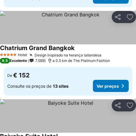
Partilhar
Ad
Chatrium Grand Bangkok
Hotel
Design inspirado na herança tailandesa
5 Estrelas
9,5
Excelente
7.589
a 0.5 km de The Platinum Fashion
€ 152
De
Consulte os preços de
13 sites
Ver preços
Partilhar
Ad