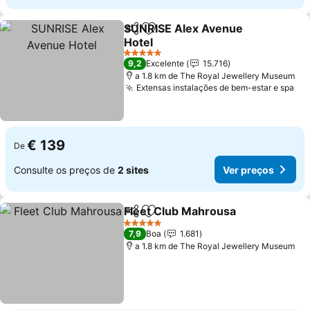
SUNRISE Alex Avenue
Partilhar
Adicionar aos favoritos
Hotel
5 Estrelas
9,2
Excelente
15.716
a 1.8 km de The Royal Jewellery Museum
Extensas instalações de bem-estar e spa
€ 139
De
Consulte os preços de
2 sites
Ver preços
Fleet Club Mahrousa
Partilhar
Adicionar aos favoritos
5 Estrelas
7,9
Boa
1.681
a 1.8 km de The Royal Jewellery Museum