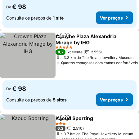
€ 98
De
Consulte os preços de
1 site
Ver preços
Crowne Plaza Alexandria
Partilhar
Adicionar aos favoritos
Mirage by IHG
5 Estrelas
8,7
Excelente
2.556
a 3.3 km de The Royal Jewellery Museum
Quartos espaçosos com camas confortáveis
€ 98
De
Consulte os preços de
5 sites
Ver preços
Kaoud Sporting
Partilhar
Adicionar aos favoritos
3 Estrelas
6,2
2.510
a 3.7 km de The Royal Jewellery Museum