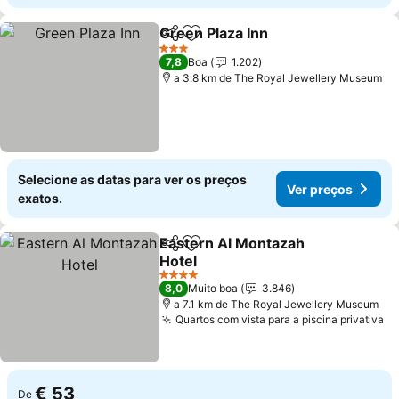
Green Plaza Inn
Partilhar
Adicionar aos favoritos
3 Estrelas
7,8
Boa
1.202
a 3.8 km de The Royal Jewellery Museum
Selecione as datas para ver os preços
Ver preços
exatos.
Eastern Al Montazah
Partilhar
Adicionar aos favoritos
Hotel
4 Estrelas
8,0
Muito boa
3.846
a 7.1 km de The Royal Jewellery Museum
Quartos com vista para a piscina privativa
€ 53
De