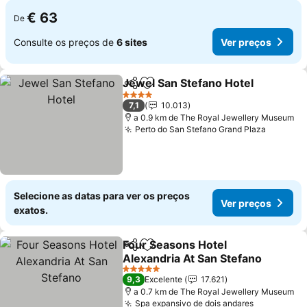
€ 63
De
Consulte os preços de
6 sites
Ver preços
Jewel San Stefano Hotel
Partilhar
Adicionar aos favoritos
4 Estrelas
7,1
10.013
a 0.9 km de The Royal Jewellery Museum
Perto do San Stefano Grand Plaza
Selecione as datas para ver os preços
Ver preços
exatos.
Four Seasons Hotel
Partilhar
Adicionar aos favoritos
Alexandria At San Stefano
5 Estrelas
9,3
Excelente
17.621
a 0.7 km de The Royal Jewellery Museum
Spa expansivo de dois andares