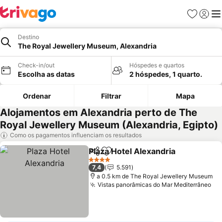
Favoritos
Iniciar
Me
Destino
The Royal Jewellery Museum, Alexandria
Check-in/out
Hóspedes e quartos
Escolha as datas
2 hóspedes, 1 quarto.
Ordenar
Filtrar
Mapa
Alojamentos em Alexandria perto de The
Royal Jewellery Museum (Alexandria, Egipto)
Como os pagamentos influenciam os resultados
Plaza Hotel Alexandria
Partilhar
Adicionar aos favoritos
4 Estrelas
7,4
5.591
a 0.5 km de The Royal Jewellery Museum
Vistas panorâmicas do Mar Mediterrâneo