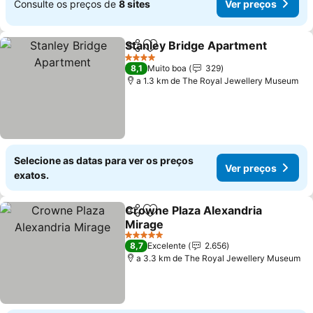
Consulte os preços de
8 sites
Ver preços
Stanley Bridge Apartment
Partilhar
Adicionar aos favoritos
4 Estrelas
8,1
Muito boa
329
a 1.3 km de The Royal Jewellery Museum
Selecione as datas para ver os preços
Ver preços
exatos.
Crowne Plaza Alexandria
Partilhar
Adicionar aos favoritos
Mirage
5 Estrelas
8,7
Excelente
2.656
a 3.3 km de The Royal Jewellery Museum