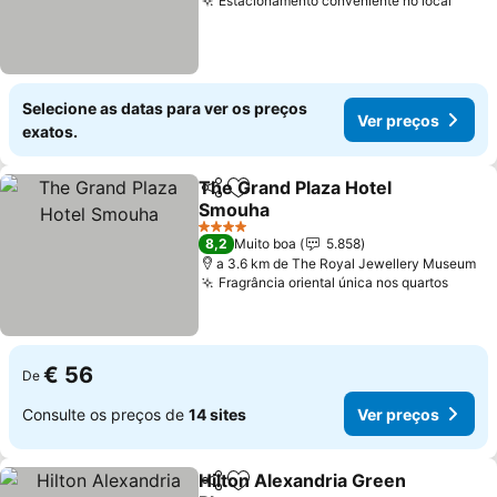
Estacionamento conveniente no local
Selecione as datas para ver os preços
Ver preços
exatos.
The Grand Plaza Hotel
Partilhar
Adicionar aos favoritos
Smouha
4 Estrelas
8,2
Muito boa
5.858
a 3.6 km de The Royal Jewellery Museum
Fragrância oriental única nos quartos
€ 56
De
Consulte os preços de
14 sites
Ver preços
Hilton Alexandria Green
Partilhar
Adicionar aos favoritos