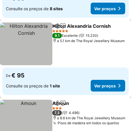
Consulte os preços de
8 sites
Ver preços
Hilton Alexandria Cornish
Partilhar
Adicionar aos favoritos
5 Estrelas
9,1
Excelente
15.230
a 5.1 km de The Royal Jewellery Museum
€ 95
De
Consulte os preços de
1 site
Ver preços
Amoun
Partilhar
Adicionar aos favoritos
3 Estrelas
7,2
4.486
a 8.6 km de The Royal Jewellery Museum
Pisos de madeira em todos os quartos