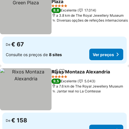
Plaza
5 Estrelas
8,8
Excelente
17.014
a 3.8 km de The Royal Jewellery Museum
Diversas opções de refeições internacionais
€ 67
De
Consulte os preços de
8 sites
Ver preços
Rixos Montaza Alexandria
Partilhar
Adicionar aos favoritos
5 Estrelas
9,5
Excelente
5.043
a 7.6 km de The Royal Jewellery Museum
Jantar real no La Comtesse
€ 158
De