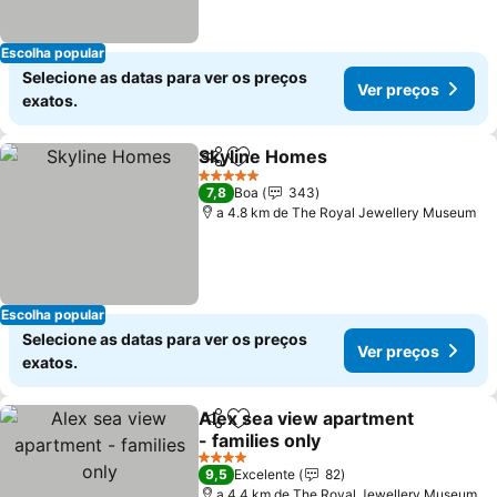
Escolha popular
Selecione as datas para ver os preços
Ver preços
exatos.
Skyline Homes
Partilhar
Adicionar aos favoritos
5 Estrelas
7,8
Boa
343
a 4.8 km de The Royal Jewellery Museum
Escolha popular
Selecione as datas para ver os preços
Ver preços
exatos.
Alex sea view apartment
Partilhar
Adicionar aos favoritos
- families only
4 Estrelas
9,5
Excelente
82
a 4.4 km de The Royal Jewellery Museum