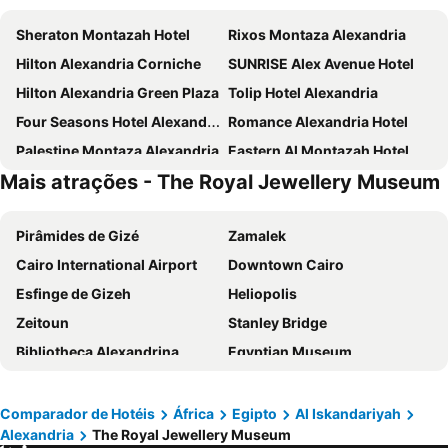
Sheraton Montazah Hotel
Rixos Montaza Alexandria
Hilton Alexandria Corniche
SUNRISE Alex Avenue Hotel
Hilton Alexandria Green Plaza
Tolip Hotel Alexandria
Four Seasons Hotel Alexandria At San Stefano
Romance Alexandria Hotel
Palestine Montaza Alexandria
Eastern Al Montazah Hotel
Mais atrações - The Royal Jewellery Museum
Crowne Plaza Alexandria Mirage
Windsor Palace Luxury Heritage Hotel Since 1906 by Paradise Inn Group
Borg El Thaghr Hotel
SUNRISE Alex Avenue Hotel
Pirâmides de Gizé
Zamalek
Plaza Hotel Alexandria
Amoun
Cairo International Airport
Downtown Cairo
Jewel San Stefano Hotel
Alexander The Great Hotel
Esfinge de Gizeh
Heliopolis
Helnan Mamoura Hotel & Events Center
Xu San Stefano Hotel Alexandria
Zeitoun
Stanley Bridge
Steigenberger Cecil Hotel
Helnan Palace Hotel - Adults Only
Bibliotheca Alexandrina
Egyptian Museum
Le Metropole Luxury Heritage Hotel Since 1902 by Paradise Inn Group
Miramar Boutique Hotel
Garden City
The Royal Jewellery Museum
Golden Jewel Beach&Hotel
Siesta Alexandria
Borg El Arab Airport
Cairo Tower
Cherry Maryski
Comparador de Hotéis
África
Egipto
Al Iskandariyah
Alexandria
The Royal Jewellery Museum
Pyramids Sound and Light Show
Nile Street