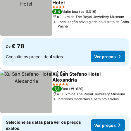
Hotel
4 Estrelas
8,4
Muito boa
8.016
a 1.1 km de The Royal Jewellery Museum
Localização privilegiada no distrito de Saba
Pasha
€ 78
De
Consulte os preços de
4 sites
Ver preços
Xu San Stefano Hotel
Partilhar
Adicionar aos favoritos
Alexandria
5 Estrelas
7,8
Boa
629
a 1.0 km de The Royal Jewellery Museum
Interiores modernos e bem projetados
Selecione as datas para ver os preços
Ver preços
exatos.