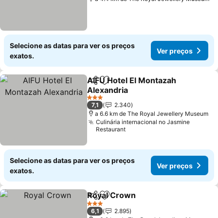
Selecione as datas para ver os preços
Ver preços
exatos.
AIFU Hotel El Montazah
Partilhar
Adicionar aos favoritos
Alexandria
3 Estrelas
7,1
2.340
a 6.6 km de The Royal Jewellery Museum
Culinária internacional no Jasmine
Restaurant
Selecione as datas para ver os preços
Ver preços
exatos.
Royal Crown
Partilhar
Adicionar aos favoritos
3 Estrelas
6,1
2.895