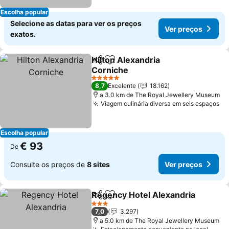
Escolha popular
Selecione as datas para ver os preços
Ver preços
exatos.
Hilton Alexandria
Partilhar
Adicionar aos favoritos
Corniche
5 Estrelas
8,7
Excelente
18.162
a 3.0 km de The Royal Jewellery Museum
Viagem culinária diversa em seis espaços
Escolha popular
€ 93
De
Consulte os preços de
8 sites
Ver preços
Regency Hotel Alexandria
Partilhar
Adicionar aos favoritos
3 Estrelas
7,0
3.297
a 5.0 km de The Royal Jewellery Museum