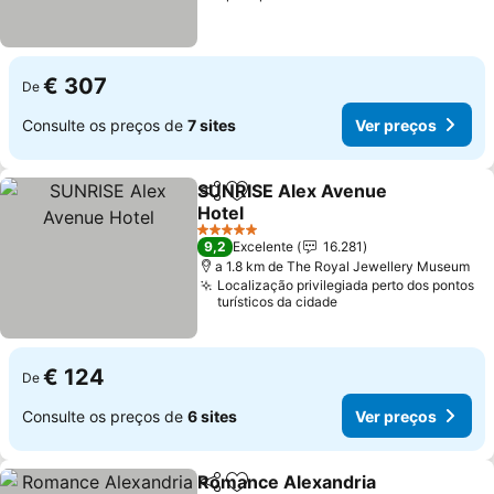
€ 307
De
Consulte os preços de
7 sites
Ver preços
SUNRISE Alex Avenue
Partilhar
Adicionar aos favoritos
Hotel
5 Estrelas
9,2
Excelente
16.281
a 1.8 km de The Royal Jewellery Museum
Localização privilegiada perto dos pontos
turísticos da cidade
€ 124
De
Consulte os preços de
6 sites
Ver preços
Romance Alexandria
Partilhar
Adicionar aos favoritos