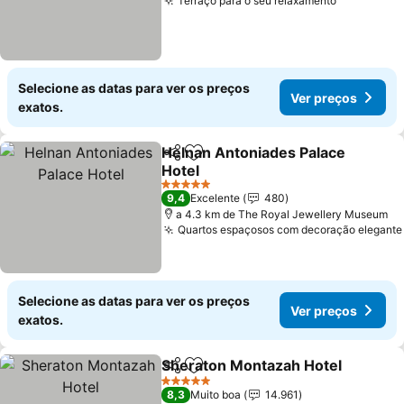
Terraço para o seu relaxamento
Selecione as datas para ver os preços
Ver preços
exatos.
Helnan Antoniades Palace
Partilhar
Adicionar aos favoritos
Hotel
5 Estrelas
9,4
Excelente
480
a 4.3 km de The Royal Jewellery Museum
Quartos espaçosos com decoração elegante
Selecione as datas para ver os preços
Ver preços
exatos.
Sheraton Montazah Hotel
Partilhar
Adicionar aos favoritos
5 Estrelas
8,3
Muito boa
14.961