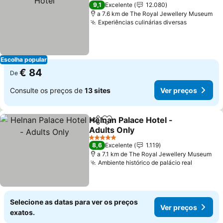
4 Estrelas
9,1
Excelente
12.080
a 7.6 km de The Royal Jewellery Museum
Experiências culinárias diversas
Escolha popular
€ 84
De
Consulte os preços de
13 sites
Ver preços
Helnan Palace Hotel -
Partilhar
Adicionar aos favoritos
Adults Only
5 Estrelas
8,6
Excelente
1.119
a 7.1 km de The Royal Jewellery Museum
Ambiente histórico de palácio real
Selecione as datas para ver os preços
Ver preços
exatos.