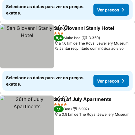
Selecione as datas para ver os preços
Ver preços
exatos.
San Giovanni Stanly Hotel
Partilhar
Adicionar aos favoritos
3 Estrelas
8,4
Muito boa
3.350
a 1.6 km de The Royal Jewellery Museum
Jantar requintado com música ao vivo
Selecione as datas para ver os preços
Ver preços
exatos.
26th of July Apartments
Partilhar
Adicionar aos favoritos
4 Estrelas
7,9
Boa
6.997
a 0.9 km de The Royal Jewellery Museum