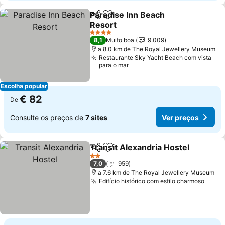
Paradise Inn Beach
Partilhar
Adicionar aos favoritos
Resort
4 Estrelas
8,1
Muito boa
9.009
a 8.0 km de The Royal Jewellery Museum
Restaurante Sky Yacht Beach com vista
para o mar
Escolha popular
€ 82
De
Consulte os preços de
7 sites
Ver preços
Transit Alexandria Hostel
Partilhar
Adicionar aos favoritos
2 Estrelas
7,0
959
a 7.6 km de The Royal Jewellery Museum
Edifício histórico com estilo charmoso