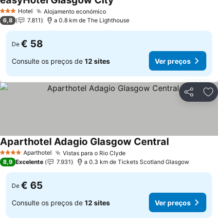
easyHotel Glasgow City
Hotel
Alojamento económico
3 Estrelas
6,8
7.811
a 0.8 km de The Lighthouse
€ 58
De
Consulte os preços de
12 sites
Ver preços
Partilhar
Ad
Aparthotel Adagio Glasgow Central
Aparthotel
Vistas para o Rio Clyde
4 Estrelas
8,9
Excelente
7.931
a 0.3 km de Tickets Scotland Glasgow
€ 65
De
Consulte os preços de
12 sites
Ver preços