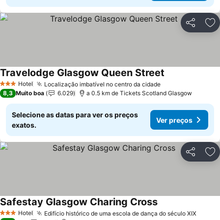
Partilhar
Ad
Travelodge Glasgow Queen Street
Hotel
Localização imbatível no centro da cidade
3 Estrelas
8,3
Muito boa
6.029
a 0.5 km de Tickets Scotland Glasgow
Selecione as datas para ver os preços
Ver preços
exatos.
Partilhar
Ad
Safestay Glasgow Charing Cross
Hotel
Edifício histórico de uma escola de dança do século XIX
3 Estrelas