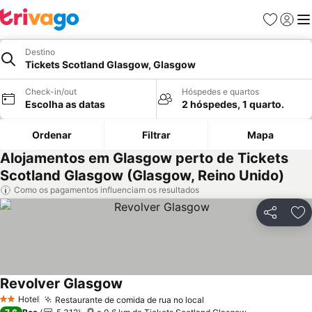
Favoritos
Iniciar
Me
Destino
Tickets Scotland Glasgow, Glasgow
Check-in/out
Hóspedes e quartos
Escolha as datas
2 hóspedes, 1 quarto.
Ordenar
Filtrar
Mapa
Alojamentos em Glasgow perto de Tickets
Scotland Glasgow (Glasgow, Reino Unido)
Como os pagamentos influenciam os resultados
Partilhar
Ad
Revolver Glasgow
Hotel
Restaurante de comida de rua no local
2 Estrelas