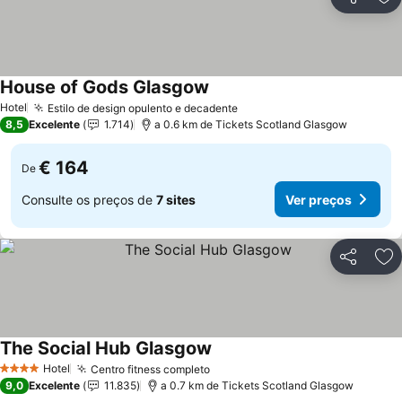
Partilhar
Ad
House of Gods Glasgow
Hotel
Estilo de design opulento e decadente
8,5
Excelente
1.714
a 0.6 km de Tickets Scotland Glasgow
€ 164
De
Consulte os preços de
7 sites
Ver preços
Partilhar
Ad
The Social Hub Glasgow
Hotel
Centro fitness completo
4 Estrelas
9,0
Excelente
11.835
a 0.7 km de Tickets Scotland Glasgow