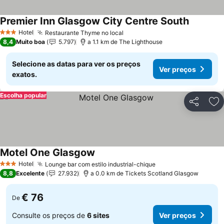
Premier Inn Glasgow City Centre South
Hotel
Restaurante Thyme no local
3 Estrelas
8,4
Muito boa
5.797
a 1.1 km de The Lighthouse
Selecione as datas para ver os preços
Ver preços
exatos.
Escolha popular
Partilhar
Ad
Motel One Glasgow
Hotel
Lounge bar com estilo industrial-chique
3 Estrelas
8,8
Excelente
27.932
a 0.0 km de Tickets Scotland Glasgow
€ 76
De
Consulte os preços de
6 sites
Ver preços