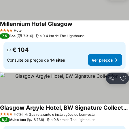
Millennium Hotel Glasgow
Hotel
4 Estrelas
7,5
Boa
7.316
a 0.4 km de The Lighthouse
€ 104
De
Consulte os preços de
14 sites
Ver preços
Partilhar
Ad
Glasgow Argyle Hotel, BW Signature Collection
Hotel
Spa relaxante e instalações de bem-estar
4 Estrelas
8,2
Muito boa
8.738
a 0.8 km de The Lighthouse