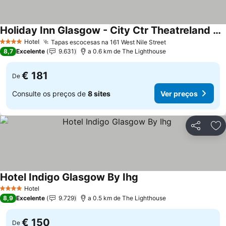
Holiday Inn Glasgow - City Ctr Theatreland By Ihg
Hotel
Tapas escocesas na 161 West Nile Street
4 Estrelas
8,7
Excelente
9.631
a 0.6 km de The Lighthouse
€ 181
De
Consulte os preços de
8 sites
Ver preços
Partilhar
Ad
Hotel Indigo Glasgow By Ihg
Hotel
4 Estrelas
8,9
Excelente
9.729
a 0.5 km de The Lighthouse
€ 150
De