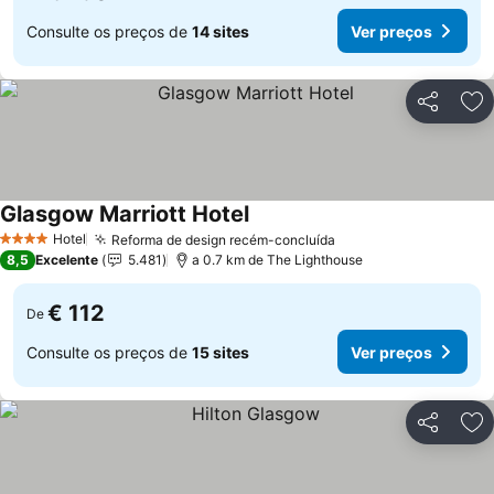
Consulte os preços de
14 sites
Ver preços
Partilhar
Ad
Glasgow Marriott Hotel
Hotel
Reforma de design recém-concluída
4 Estrelas
8,5
Excelente
5.481
a 0.7 km de The Lighthouse
€ 112
De
Consulte os preços de
15 sites
Ver preços
Partilhar
Ad