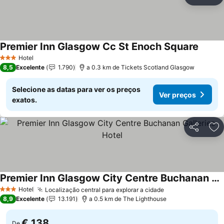
Partilhar
Ad
Premier Inn Glasgow Cc St Enoch Square
Hotel
3 Estrelas
8,5
Excelente
1.790
a 0.3 km de Tickets Scotland Glasgow
Selecione as datas para ver os preços
Ver preços
exatos.
Partilhar
Ad
Premier Inn Glasgow City Centre Buchanan Galleries Hotel
Hotel
Localização central para explorar a cidade
3 Estrelas
8,9
Excelente
13.191
a 0.5 km de The Lighthouse
€ 138
De