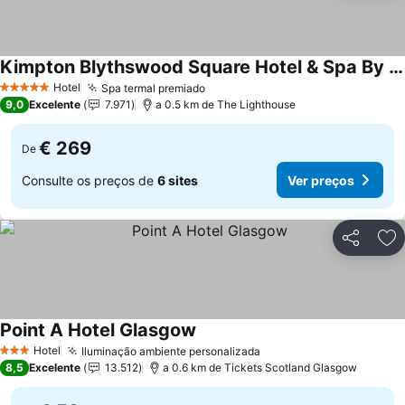
Kimpton Blythswood Square Hotel & Spa By Ihg
Hotel
Spa termal premiado
5 Estrelas
9,0
Excelente
7.971
a 0.5 km de The Lighthouse
€ 269
De
Consulte os preços de
6 sites
Ver preços
Partilhar
Ad
Point A Hotel Glasgow
Hotel
Iluminação ambiente personalizada
3 Estrelas
8,5
Excelente
13.512
a 0.6 km de Tickets Scotland Glasgow