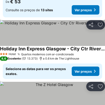
€ 53
De
Consulte os preços de
13 sites
Ver preços
Partilhar
Ad
Holiday Inn Express Glasgow - City Ctr Riverside By Ihg
Hotel
Quartos modernos com ar-condicionado
3 Estrelas
8,6
Excelente
13.373
a 0.6 km de The Lighthouse
Selecione as datas para ver os preços
Ver preços
exatos.
Partilhar
Ad