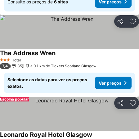
Consulte os preços de
6 sites
Ver preços
Partilhar
Ad
The Address Wren
Hotel
3 Estrelas
7,4
35
a 0.1 km de Tickets Scotland Glasgow
Selecione as datas para ver os preços
Ver preços
exatos.
Escolha popular
Partilhar
Ad
Leonardo Royal Hotel Glasgow