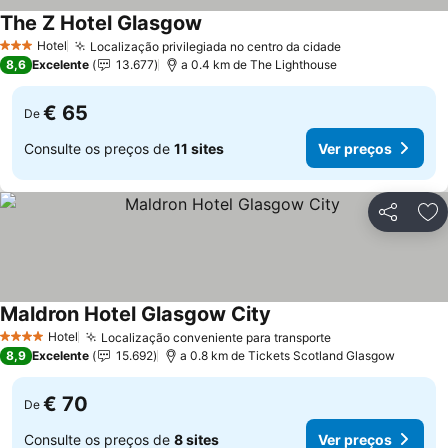
The Z Hotel Glasgow
Hotel
Localização privilegiada no centro da cidade
3 Estrelas
8,6
Excelente
13.677
a 0.4 km de The Lighthouse
€ 65
De
Consulte os preços de
11 sites
Ver preços
Partilhar
Ad
Maldron Hotel Glasgow City
Hotel
Localização conveniente para transporte
4 Estrelas
8,9
Excelente
15.692
a 0.8 km de Tickets Scotland Glasgow
€ 70
De
Consulte os preços de
8 sites
Ver preços