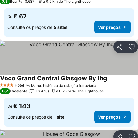
7,5
Boa
8.687
a 0.9 km de The Lighthouse
€ 67
De
Consulte os preços de
5 sites
Ver preços
Partilhar
Ad
Voco Grand Central Glasgow By Ihg
Hotel
Marco histórico da estação ferroviária
4 Estrelas
8,7
Excelente
16.470
a 0.2 km de The Lighthouse
€ 143
De
Consulte os preços de
1 site
Ver preços