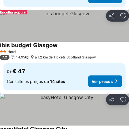
Escolha popular
Partilhar
Ad
ibis budget Glasgow
Hotel
2 Estrelas
7,2
14.956
a 1.2 km de Tickets Scotland Glasgow
€ 47
De
Consulte os preços de
14 sites
Ver preços
Partilhar
Ad