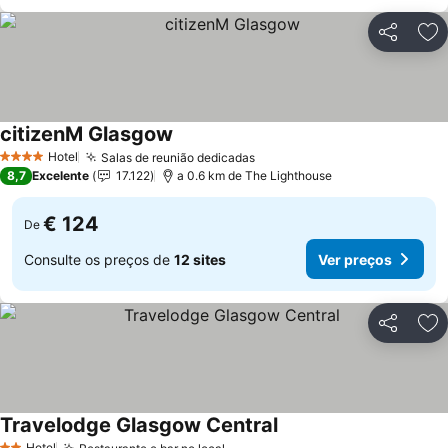
Partilhar
Ad
citizenM Glasgow
Hotel
Salas de reunião dedicadas
4 Estrelas
8,7
Excelente
17.122
a 0.6 km de The Lighthouse
€ 124
De
Consulte os preços de
12 sites
Ver preços
Partilhar
Ad
Travelodge Glasgow Central
Hotel