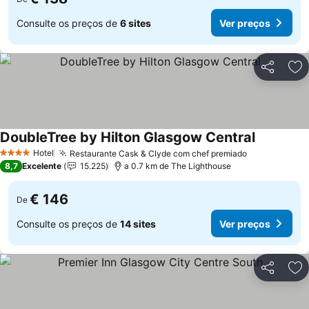
Consulte os preços de
6 sites
Ver preços
Partilhar
Ad
DoubleTree by Hilton Glasgow Central
Hotel
Restaurante Cask & Clyde com chef premiado
4 Estrelas
8,7
Excelente
15.225
a 0.7 km de The Lighthouse
€ 146
De
Consulte os preços de
14 sites
Ver preços
Partilhar
Ad