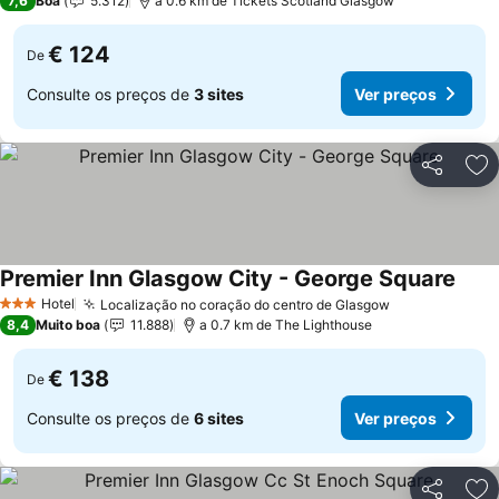
7,6
Boa
5.312
a 0.6 km de Tickets Scotland Glasgow
€ 124
De
Consulte os preços de
3 sites
Ver preços
Partilhar
Ad
Premier Inn Glasgow City - George Square
Hotel
Localização no coração do centro de Glasgow
3 Estrelas
8,4
Muito boa
11.888
a 0.7 km de The Lighthouse
€ 138
De
Consulte os preços de
6 sites
Ver preços