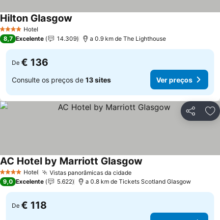
Hilton Glasgow
Hotel
4 Estrelas
8,7
Excelente
14.309
a 0.9 km de The Lighthouse
€ 136
De
Consulte os preços de
13 sites
Ver preços
Partilhar
Ad
AC Hotel by Marriott Glasgow
Hotel
Vistas panorâmicas da cidade
4 Estrelas
9,0
Excelente
5.622
a 0.8 km de Tickets Scotland Glasgow
€ 118
De