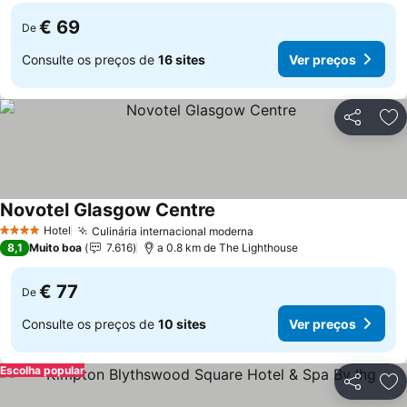
€ 69
De
Consulte os preços de
16 sites
Ver preços
Partilhar
Ad
Novotel Glasgow Centre
Hotel
Culinária internacional moderna
4 Estrelas
8,1
Muito boa
7.616
a 0.8 km de The Lighthouse
€ 77
De
Consulte os preços de
10 sites
Ver preços
Escolha popular
Partilhar
Ad