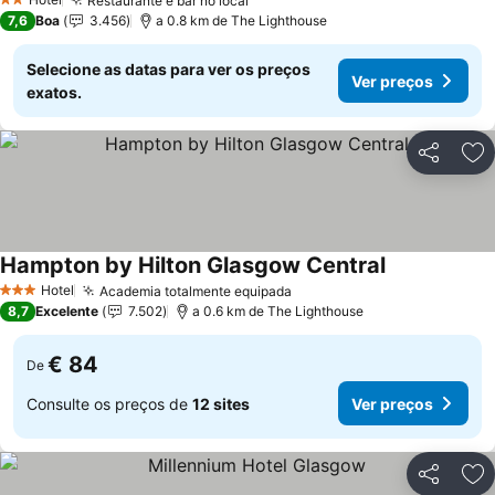
Restaurante e bar no local
2 Estrelas
7,6
Boa
3.456
a 0.8 km de The Lighthouse
Selecione as datas para ver os preços
Ver preços
exatos.
Partilhar
Ad
Hampton by Hilton Glasgow Central
Hotel
Academia totalmente equipada
3 Estrelas
8,7
Excelente
7.502
a 0.6 km de The Lighthouse
€ 84
De
Consulte os preços de
12 sites
Ver preços
Partilhar
Ad