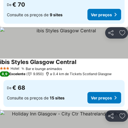
€ 70
De
Consulte os preços de
9 sites
Ver preços
Partilhar
Ad
ibis Styles Glasgow Central
Hotel
Bar e lounge animados
3 Estrelas
8,9
Excelente
9.950
a 0.4 km de Tickets Scotland Glasgow
€ 68
De
Consulte os preços de
15 sites
Ver preços
Partilhar
Ad