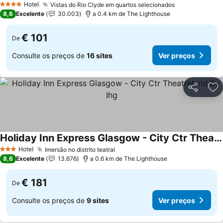
Hotel
Vistas do Rio Clyde em quartos selecionados
4 Estrelas
8,6
Excelente
30.003
a 0.4 km de The Lighthouse
€ 101
De
Consulte os preços de
16 sites
Ver preços
Partilhar
Ad
Holiday Inn Express Glasgow - City Ctr Theatreland By Ihg
Hotel
Imersão no distrito teatral
3 Estrelas
8,6
Excelente
13.676
a 0.6 km de The Lighthouse
€ 181
De
Consulte os preços de
9 sites
Ver preços