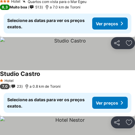
Hotel
Quartos com vista para o Mar Egeu
3 Estrelas
8,3
Muito boa
513
a 7.0 km de Toroni
Selecione as datas para ver os preços
Ver preços
exatos.
Partilhar
Ad
Studio Castro
Hotel
1 Estrelas
7,0
23
a 0.8 km de Toroni
Selecione as datas para ver os preços
Ver preços
exatos.
Partilhar
Ad