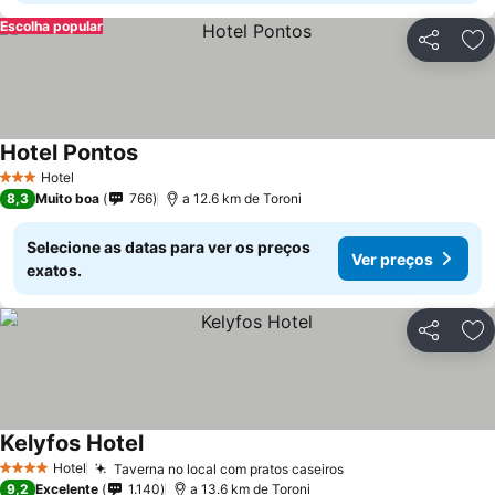
Escolha popular
Partilhar
Ad
Hotel Pontos
Hotel
3 Estrelas
8,3
Muito boa
766
a 12.6 km de Toroni
Selecione as datas para ver os preços
Ver preços
exatos.
Partilhar
Ad
Kelyfos Hotel
Hotel
Taverna no local com pratos caseiros
4 Estrelas
9,2
Excelente
1.140
a 13.6 km de Toroni