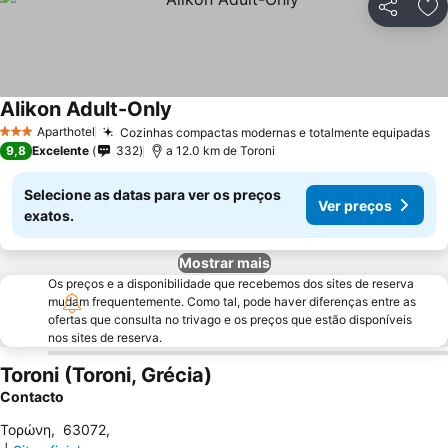
Partilhar
Ad
Alikon Adult-Only
Aparthotel
Cozinhas compactas modernas e totalmente equipadas
3 Estrelas
9,8
Excelente
332
a 12.0 km de Toroni
Selecione as datas para ver os preços
Ver preços
exatos.
Mostrar mais
Os preços e a disponibilidade que recebemos dos sites de reserva
mudam frequentemente. Como tal, pode haver diferenças entre as
ofertas que consulta no trivago e os preços que estão disponíveis
nos sites de reserva.
Toroni (Toroni, Grécia)
Contacto
Τορώνη
,
63072
,