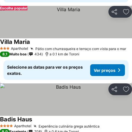
Escolha popular
Partilhar
Ad
Villa Maria
Aparthotel
Pátio com churrasqueira e terraço com vista para o mar
3 Estrelas
8,1
Muito boa
434
a 0.1 km de Toroni
Selecione as datas para ver os preços
Ver preços
exatos.
Partilhar
Ad
Badis Haus
Aparthotel
Experiência culinária grega autêntica
4 Estrelas
9,0
Excelente
708
a 0.6 km de Toroni