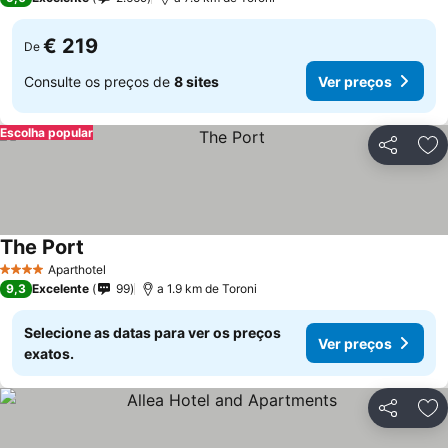
€ 219
De
Consulte os preços de
8 sites
Ver preços
Escolha popular
Partilhar
Ad
The Port
Aparthotel
4 Estrelas
9,3
Excelente
99
a 1.9 km de Toroni
Selecione as datas para ver os preços
Ver preços
exatos.
Partilhar
Ad