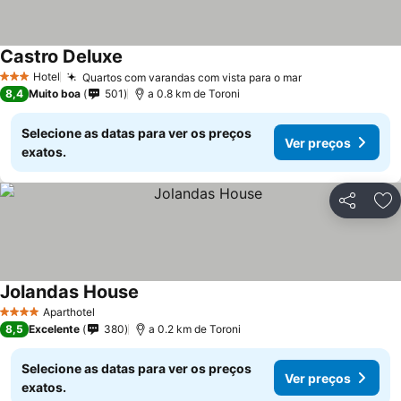
Castro Deluxe
Hotel
Quartos com varandas com vista para o mar
3 Estrelas
8,4
Muito boa
501
a 0.8 km de Toroni
Selecione as datas para ver os preços
Ver preços
exatos.
Partilhar
Ad
Jolandas House
Aparthotel
4 Estrelas
8,5
Excelente
380
a 0.2 km de Toroni
Selecione as datas para ver os preços
Ver preços
exatos.