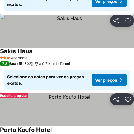
Ver preços
exatos.
Partilhar
Ad
Sakis Haus
Aparthotel
3 Estrelas
7,8
Boa
302
a 0.7 km de Toroni
Selecione as datas para ver os preços
Ver preços
exatos.
Escolha popular
Partilhar
Ad
Porto Koufo Hotel