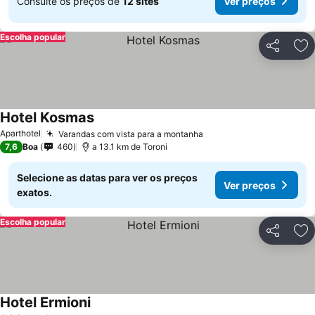
Consulte os preços de
12 sites
Ver preços
Escolha popular
Partilhar
Ad
Hotel Kosmas
Aparthotel
Varandas com vista para a montanha
7,6
Boa
460
a 13.1 km de Toroni
Selecione as datas para ver os preços
Ver preços
exatos.
Escolha popular
Partilhar
Ad
Hotel Ermioni