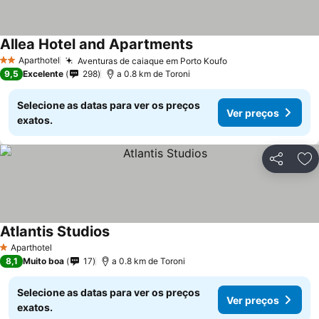
Allea Hotel and Apartments
Aparthotel
Aventuras de caiaque em Porto Koufo
2 Estrelas
9,5
Excelente
298
a 0.8 km de Toroni
Selecione as datas para ver os preços
Ver preços
exatos.
Partilhar
Ad
Atlantis Studios
Aparthotel
1 Estrelas
8,1
Muito boa
17
a 0.8 km de Toroni
Selecione as datas para ver os preços
Ver preços
exatos.