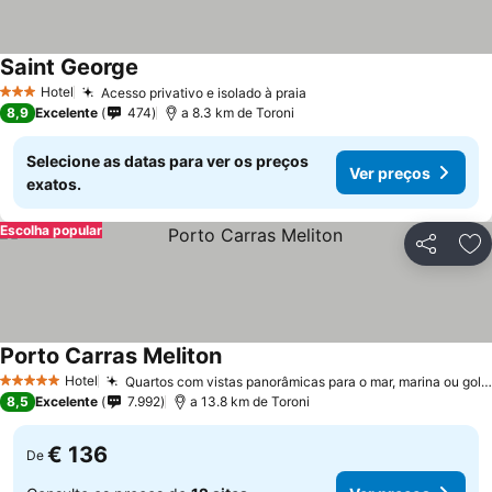
Saint George
Hotel
Acesso privativo e isolado à praia
3 Estrelas
8,9
Excelente
474
a 8.3 km de Toroni
Selecione as datas para ver os preços
Ver preços
exatos.
Escolha popular
Partilhar
Ad
Porto Carras Meliton
Hotel
Quartos com vistas panorâmicas para o mar, marina ou golfe
5 Estrelas
8,5
Excelente
7.992
a 13.8 km de Toroni
€ 136
De