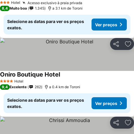
Hotel
Acesso exclusivo à praia privada
3 Estrelas
8,4
Muito boa
1.345
a 3.1 km de Toroni
Selecione as datas para ver os preços
Ver preços
exatos.
Partilhar
Ad
Oniro Boutique Hotel
Hotel
4 Estrelas
9,4
Excelente
262
a 0.4 km de Toroni
Selecione as datas para ver os preços
Ver preços
exatos.
Partilhar
Ad