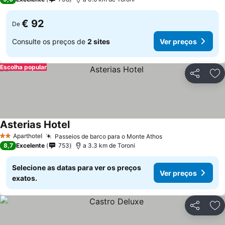
€ 92
De
Consulte os preços de
2 sites
Ver preços
Escolha popular
Partilhar
Ad
Asterias Hotel
Aparthotel
Passeios de barco para o Monte Athos
2 Estrelas
8,7
Excelente
753
a 3.3 km de Toroni
Selecione as datas para ver os preços
Ver preços
exatos.
Partilhar
Ad