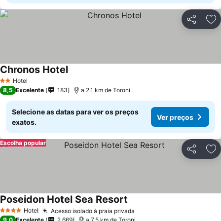
Partilhar
Ad
Chronos Hotel
Hotel
2 Estrelas
8,5
Excelente
183
a 2.1 km de Toroni
Selecione as datas para ver os preços
Ver preços
exatos.
Escolha popular
Partilhar
Ad
Poseidon Hotel Sea Resort
Hotel
Acesso isolado à praia privada
4 Estrelas
9,0
Excelente
2.669
a 7.5 km de Toroni