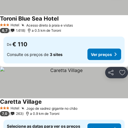
Toroni Blue Sea Hotel
Hotel
Acesso direto à praia e vistas
3 Estrelas
6,7
1.618
a 0.5 km de Toroni
€ 110
De
Consulte os preços de
3 sites
Ver preços
Partilhar
Ad
Caretta Village
Hotel
Jogo de xadrez gigante no chão
3 Estrelas
7,0
263
a 0.9 km de Toroni
Selecione as datas para ver os preços