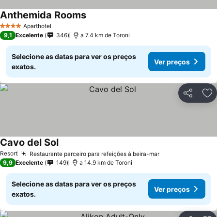
Anthemida Rooms
Aparthotel
4 Estrelas
9,1
Excelente
346
a 7.4 km de Toroni
Selecione as datas para ver os preços
Ver preços
exatos.
Partilhar
Ad
Cavo del Sol
Resort
Restaurante parceiro para refeições à beira-mar
9,9
Excelente
149
a 14.9 km de Toroni
Selecione as datas para ver os preços
Ver preços
exatos.