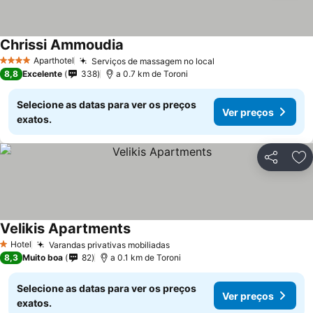
Chrissi Ammoudia
Aparthotel
Serviços de massagem no local
4 Estrelas
8,8
Excelente
338
a 0.7 km de Toroni
Selecione as datas para ver os preços
Ver preços
exatos.
Partilhar
Ad
Velikis Apartments
Hotel
Varandas privativas mobiliadas
1 Estrelas
8,3
Muito boa
82
a 0.1 km de Toroni
Selecione as datas para ver os preços
Ver preços
exatos.