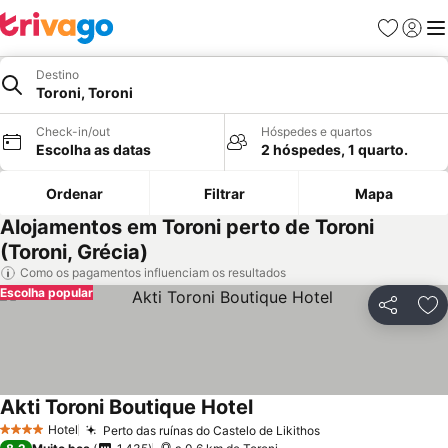
Favoritos
Iniciar
Me
Destino
Toroni, Toroni
Check-in/out
Hóspedes e quartos
Escolha as datas
2 hóspedes, 1 quarto.
Ordenar
Filtrar
Mapa
Alojamentos em Toroni perto de Toroni
(Toroni, Grécia)
Como os pagamentos influenciam os resultados
Escolha popular
Partilhar
Ad
Akti Toroni Boutique Hotel
Hotel
Perto das ruínas do Castelo de Likithos
4 Estrelas