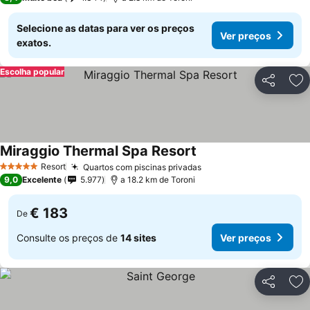
Selecione as datas para ver os preços
Ver preços
exatos.
Escolha popular
Partilhar
Ad
Miraggio Thermal Spa Resort
Resort
Quartos com piscinas privadas
5 Estrelas
9,0
Excelente
5.977
a 18.2 km de Toroni
€ 183
De
Consulte os preços de
14 sites
Ver preços
Partilhar
Ad