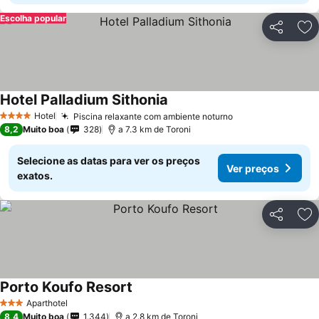
Escolha popular
Partilhar
Ad
Hotel Palladium Sithonia
Hotel
Piscina relaxante com ambiente noturno
4 Estrelas
8,2
Muito boa
328
a 7.3 km de Toroni
Selecione as datas para ver os preços
Ver preços
exatos.
Partilhar
Ad
Porto Koufo Resort
Aparthotel
3 Estrelas
8,4
Muito boa
1.344
a 2.8 km de Toroni