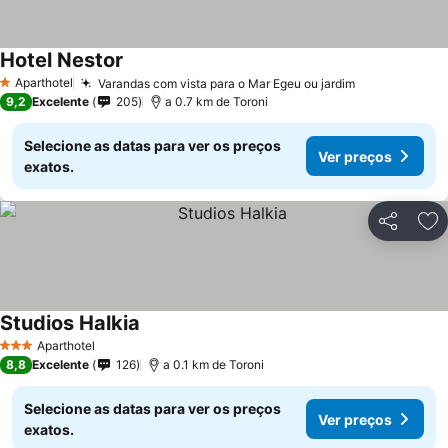
Hotel Nestor
Aparthotel
Varandas com vista para o Mar Egeu ou jardim
1 Estrelas
9,2
Excelente
205
a 0.7 km de Toroni
Selecione as datas para ver os preços
Ver preços
exatos.
Partilhar
Ad
Studios Halkia
Aparthotel
3 Estrelas
8,8
Excelente
126
a 0.1 km de Toroni
Selecione as datas para ver os preços
Ver preços
exatos.