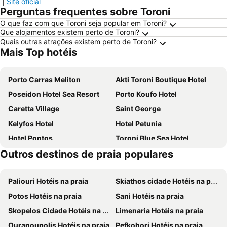
|
Site oficial
Perguntas frequentes sobre Toroni
O que faz com que Toroni seja popular em Toroni?
Que alojamentos existem perto de Toroni?
Quais outras atrações existem perto de Toroni?
Mais Top hotéis
Porto Carras Meliton
Akti Toroni Boutique Hotel
Poseidon Hotel Sea Resort
Porto Koufo Hotel
Caretta Village
Saint George
Kelyfos Hotel
Hotel Petunia
Hotel Pontos
Toroni Blue Sea Hotel
Outros destinos de praia populares
Vergina Pension
Hotel Palladium Sithonia
Castro Deluxe
Greek House Hotel
Paliouri Hotéis na praia
Skiathos cidade Hotéis na praia
Hotel Pefko
Potos Hotéis na praia
Sani Hotéis na praia
Skopelos Cidade Hotéis na praia
Limenaria Hotéis na praia
Ouranoupolis Hotéis na praia
Pefkohori Hotéis na praia