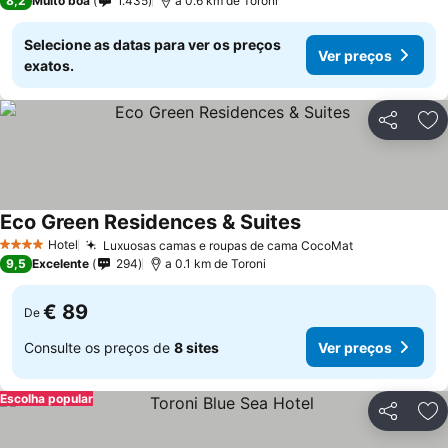
8,2
Muito boa
1.435
a 0.6 km de Toroni
Selecione as datas para ver os preços
Ver preços
exatos.
Partilhar
Ad
Eco Green Residences & Suites
Hotel
Luxuosas camas e roupas de cama CocoMat
4 Estrelas
9,5
Excelente
294
a 0.1 km de Toroni
€ 89
De
Consulte os preços de
8 sites
Ver preços
Escolha popular
Partilhar
Ad