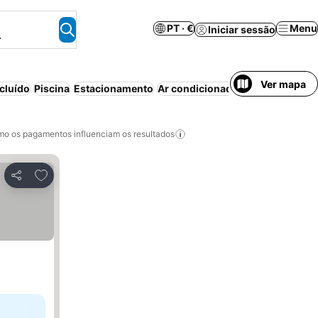
PT · €
Menu
Iniciar sessão
.
Ver mapa
cluído
Piscina
Estacionamento
Ar condicionado
Aparthotel
Wi-
o os pagamentos influenciam os resultados
Adicionar aos favoritos
Partilhar