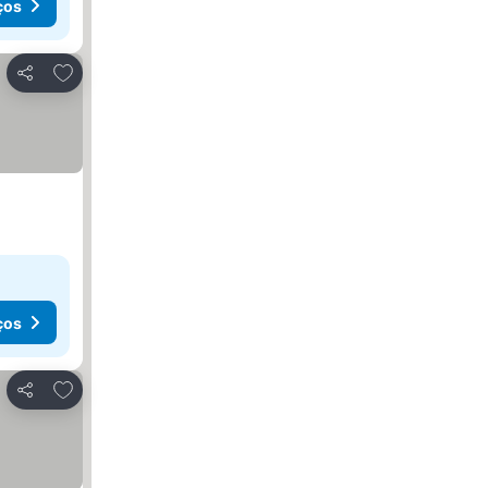
ços
Adicionar aos favoritos
Partilhar
ços
Adicionar aos favoritos
Partilhar