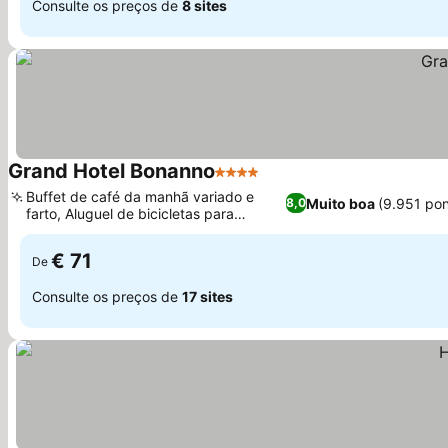
Consulte os preços de
8 sites
Grand Hotel Bonanno
4 Estrelas
Ver preços
Buffet de café da manhã variado e
Muito boa
(9.951 po
8,0
farto, Aluguel de bicicletas para
Ver preços
explorar a cidade
€ 71
De
Consulte os preços de
17 sites