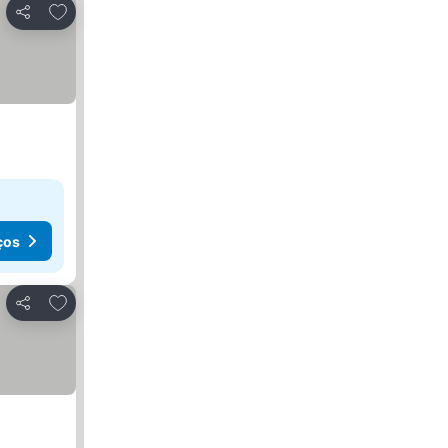
Adicionar aos favoritos
Partilhar
ços
Adicionar aos favoritos
Partilhar