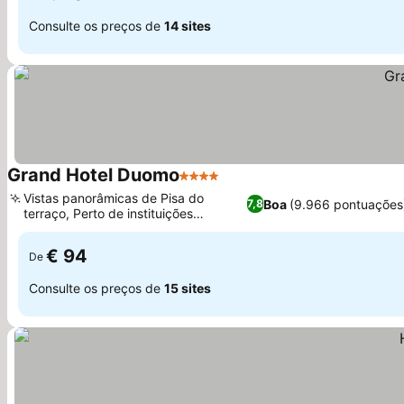
Consulte os preços de
14 sites
Grand Hotel Duomo
4 Estrelas
Ver preços
Vistas panorâmicas de Pisa do
Boa
(9.966 pontuações
7,8
terraço, Perto de instituições
Ver preços
acadêmicas
€ 94
De
Consulte os preços de
15 sites