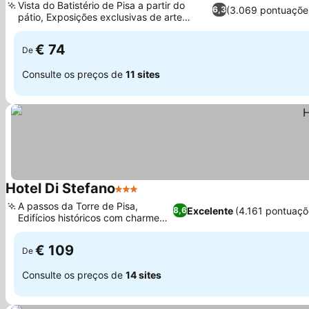
Vista do Batistério de Pisa a partir do
(3.069 pontuaçõe
6,3
pátio, Exposições exclusivas de arte
Ver preços
moderna
€ 74
De
Consulte os preços de
11 sites
Hotel Di Stefano
3 Estrelas
Ver preços
A passos da Torre de Pisa,
Excelente
(4.161 pontuaçõ
8,6
Edifícios históricos com charme
Ver preços
medieval
€ 109
De
Consulte os preços de
14 sites