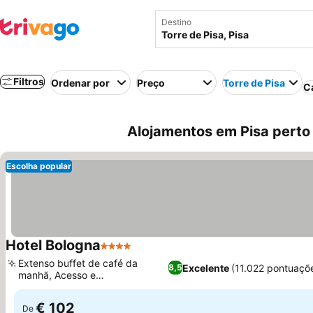
Destino
Filtros
Ordenar por
Preço
Torre de Pisa
C
Alojamentos em Pisa perto d
Escolha popular
Hotel Bologna
4 Estrelas
Ver preços
Extenso buffet de café da
Excelente
(11.022 pontuaçõ
8,5
manhã, Acesso e
Ver preços
estacionamento ZTL
€ 102
De