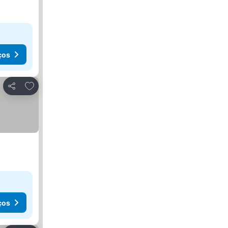
ços
Adicionar aos favoritos
Partilhar
ços