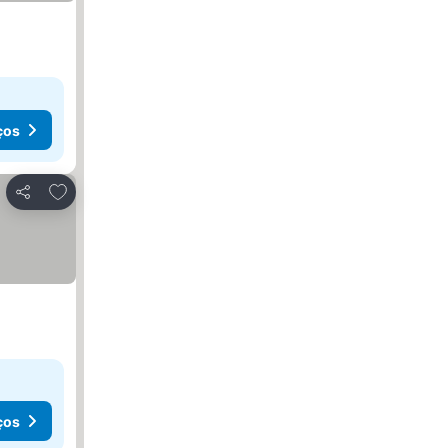
ços
Adicionar aos favoritos
Partilhar
ços