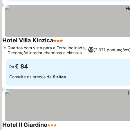
Hotel Villa Kinzica
3 Estrelas
Ver preços
Quartos com vista para a Torre Inclinada,
(3.971 pontuações
7,4
Decoração interior charmosa e clássica
Ver preços
€ 84
De
Consulte os preços de
9 sites
Hotel Il Giardino
3 Estrelas
Ver preços