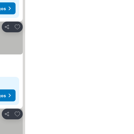
ços
Adicionar aos favoritos
Partilhar
ços
Adicionar aos favoritos
Partilhar