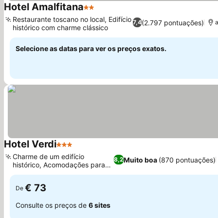
Hotel Amalfitana
2 Estrelas
Ver preços
Restaurante toscano no local, Edifício
(2.797 pontuações)
7,4
a
histórico com charme clássico
Ver preços
Selecione as datas para ver os preços exatos.
Hotel Verdi
3 Estrelas
Ver preços
Charme de um edifício
Muito boa
(870 pontuações)
8,2
histórico, Acomodações para
Ver preços
famílias
€ 73
De
Consulte os preços de
6 sites