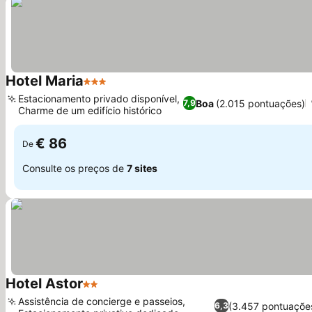
Hotel Maria
3 Estrelas
Ver preços
Estacionamento privado disponível,
Boa
(2.015 pontuações)
7,9
Charme de um edifício histórico
Ver preços
€ 86
De
Consulte os preços de
7 sites
Hotel Astor
2 Estrelas
Ver preços
Assistência de concierge e passeios,
(3.457 pontuaçõe
6,3