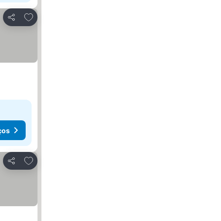
Adicionar aos favoritos
Partilhar
ços
Adicionar aos favoritos
Partilhar