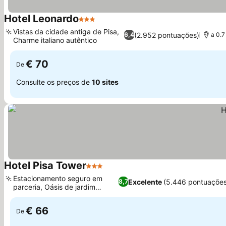
Hotel Leonardo
3 Estrelas
Ver preços
Vistas da cidade antiga de Pisa,
(2.952 pontuações)
6,4
a 0.7
Charme italiano autêntico
Ver preços
€ 70
De
Consulte os preços de
10 sites
Hotel Pisa Tower
3 Estrelas
Ver preços
Estacionamento seguro em
Excelente
(5.446 pontuações
8,7
parceria, Oásis de jardim
Ver preços
tranquilo
€ 66
De