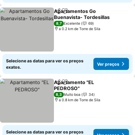
Apartamentos Go
Partilhar
Adicionar aos favoritos
Buenavista- Tordesillas
8,7
Excelente
69
a 0.2 km de Torre de Sila
Selecione as datas para ver os preços
Ver preços
exatos.
Apartamento "EL
Partilhar
Adicionar aos favoritos
PEDROSO"
8,3
Muito boa
34
a 0.8 km de Torre de Sila
Selecione as datas para ver os preços