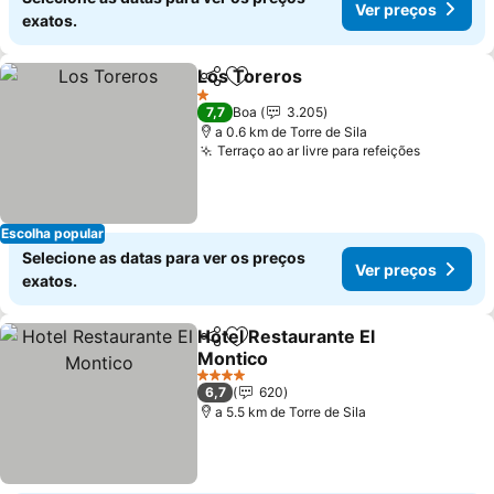
Ver preços
exatos.
Los Toreros
Partilhar
Adicionar aos favoritos
1 Estrelas
7,7
Boa
3.205
a 0.6 km de Torre de Sila
Terraço ao ar livre para refeições
Escolha popular
Selecione as datas para ver os preços
Ver preços
exatos.
Hotel Restaurante El
Partilhar
Adicionar aos favoritos
Montico
4 Estrelas
6,7
620
a 5.5 km de Torre de Sila