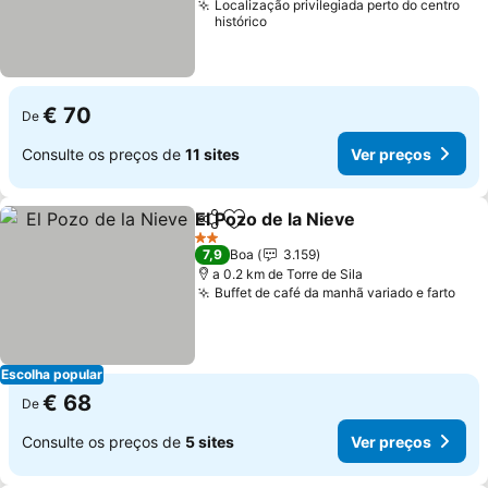
Localização privilegiada perto do centro
histórico
€ 70
De
Consulte os preços de
11 sites
Ver preços
El Pozo de la Nieve
Partilhar
Adicionar aos favoritos
2 Estrelas
7,9
Boa
3.159
a 0.2 km de Torre de Sila
Buffet de café da manhã variado e farto
Escolha popular
€ 68
De
Consulte os preços de
5 sites
Ver preços