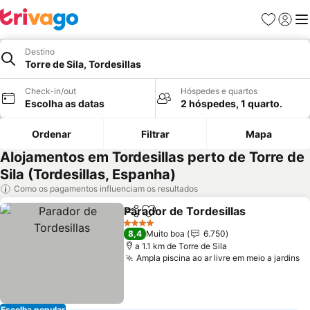
Favoritos
Iniciar
Me
Destino
Torre de Sila, Tordesillas
Check-in/out
Hóspedes e quartos
Escolha as datas
2 hóspedes, 1 quarto.
Ordenar
Filtrar
Mapa
Alojamentos em Tordesillas perto de Torre de
Sila (Tordesillas, Espanha)
Como os pagamentos influenciam os resultados
Parador de Tordesillas
Partilhar
Adicionar aos favoritos
4 Estrelas
8,4
Muito boa
6.750
a 1.1 km de Torre de Sila
Ampla piscina ao ar livre em meio a jardins
Escolha popular