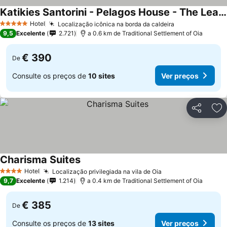
Katikies Santorini - Pelagos House - The Leading Hotels of the World
Hotel
Localização icônica na borda da caldeira
5 Estrelas
9,5
Excelente
2.721
a 0.6 km de Traditional Settlement of Oia
€ 390
De
Consulte os preços de
10 sites
Ver preços
Partilhar
Ad
Charisma Suites
Hotel
Localização privilegiada na vila de Oia
4 Estrelas
9,7
Excelente
1.214
a 0.4 km de Traditional Settlement of Oia
€ 385
De
Consulte os preços de
13 sites
Ver preços