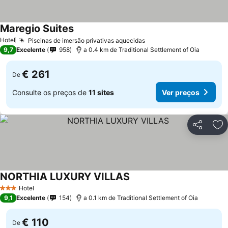
Maregio Suites
Hotel
Piscinas de imersão privativas aquecidas
9,7
Excelente
958
a 0.4 km de Traditional Settlement of Oia
€ 261
De
Consulte os preços de
11 sites
Ver preços
Partilhar
Ad
NORTHIA LUXURY VILLAS
Hotel
3 Estrelas
9,1
Excelente
154
a 0.1 km de Traditional Settlement of Oia
€ 110
De