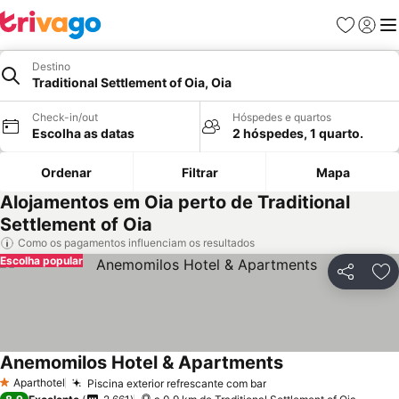
Favoritos
Iniciar
Me
Destino
Traditional Settlement of Oia, Oia
Check-in/out
Hóspedes e quartos
Escolha as datas
2 hóspedes, 1 quarto.
Ordenar
Filtrar
Mapa
Alojamentos em Oia perto de Traditional
Settlement of Oia
Como os pagamentos influenciam os resultados
Escolha popular
Partilhar
Ad
Anemomilos Hotel & Apartments
Aparthotel
Piscina exterior refrescante com bar
1 Estrelas