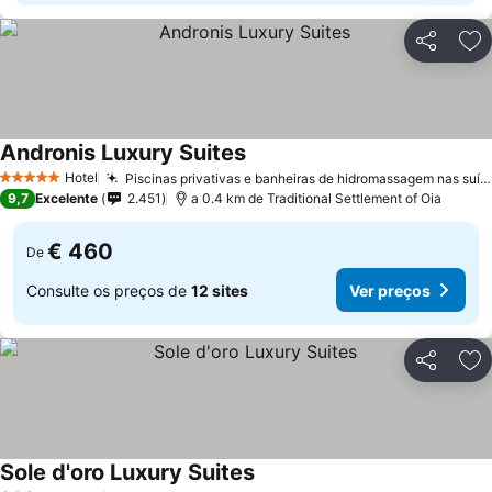
Partilhar
Ad
Andronis Luxury Suites
Hotel
Piscinas privativas e banheiras de hidromassagem nas suítes
5 Estrelas
9,7
Excelente
2.451
a 0.4 km de Traditional Settlement of Oia
€ 460
De
Consulte os preços de
12 sites
Ver preços
Partilhar
Ad
Sole d'oro Luxury Suites