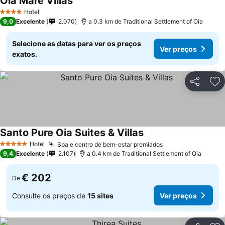
Oia Mare Villas
Hotel
4 Estrelas
9,0
Excelente
2.070
a 0.3 km de Traditional Settlement of Oia
Selecione as datas para ver os preços
Ver preços
exatos.
Partilhar
Ad
Santo Pure Oia Suites & Villas
Hotel
Spa e centro de bem-estar premiados
5 Estrelas
9,4
Excelente
2.107
a 0.4 km de Traditional Settlement of Oia
€ 202
De
Consulte os preços de
15 sites
Ver preços