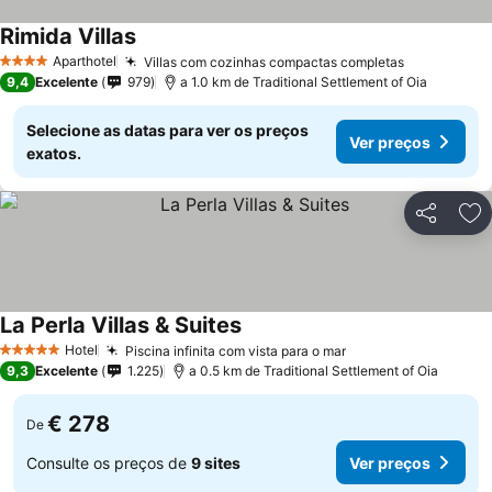
Rimida Villas
Aparthotel
Villas com cozinhas compactas completas
4 Estrelas
9,4
Excelente
979
a 1.0 km de Traditional Settlement of Oia
Selecione as datas para ver os preços
Ver preços
exatos.
Partilhar
Ad
La Perla Villas & Suites
Hotel
Piscina infinita com vista para o mar
5 Estrelas
9,3
Excelente
1.225
a 0.5 km de Traditional Settlement of Oia
€ 278
De
Consulte os preços de
9 sites
Ver preços