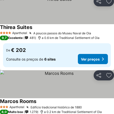
Partilhar
Ad
Thirea Suites
Aparthotel
A poucos passos do Museu Naval de Oia
4 Estrelas
9,7
Excelente
481
a 0.6 km de Traditional Settlement of Oia
€ 202
De
Consulte os preços de
6 sites
Ver preços
Partilhar
Ad
Marcos Rooms
Aparthotel
Edifício tradicional histórico de 1880
3 Estrelas
8,0
Muito boa
1.279
a 0.2 km de Traditional Settlement of Oia