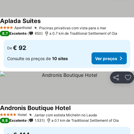
Aplada Suites
Aparthotel
Piscinas privativas com vista para o mar
4 Estrelas
8,7
Excelente
650
a 0.7 km de Traditional Settlement of Oia
€ 92
De
Consulte os preços de
10 sites
Ver preços
Partilhar
Ad
Andronis Boutique Hotel
Hotel
Jantar com estrela Michelin no Lauda
5 Estrelas
9,8
Excelente
1.531
a 0.1 km de Traditional Settlement of Oia