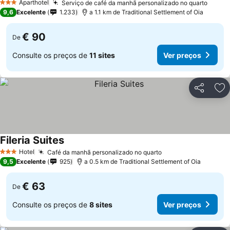
Aparthotel
Serviço de café da manhã personalizado no quarto
3 Estrelas
9,6
Excelente
1.233
a 1.1 km de Traditional Settlement of Oia
€ 90
De
Consulte os preços de
11 sites
Ver preços
Partilhar
Ad
Fileria Suites
Hotel
Café da manhã personalizado no quarto
3 Estrelas
9,5
Excelente
925
a 0.5 km de Traditional Settlement of Oia
€ 63
De
Consulte os preços de
8 sites
Ver preços