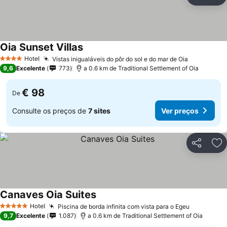
Partilhar
Ad
Oia Sunset Villas
Hotel
Vistas inigualáveis do pôr do sol e do mar de Oia
4 Estrelas
9,6
Excelente
773
a 0.6 km de Traditional Settlement of Oia
€ 98
De
Consulte os preços de
7 sites
Ver preços
Partilhar
Ad
Canaves Oia Suites
Hotel
Piscina de borda infinita com vista para o Egeu
5 Estrelas
9,7
Excelente
1.087
a 0.6 km de Traditional Settlement of Oia