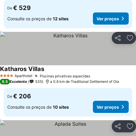
€ 529
De
Consulte os preços de
12 sites
Ver preços
Partilhar
Ad
Katharos Villas
Aparthotel
Piscinas privativas aquecidas
4 Estrelas
9,5
Excelente
535
a 0.6 km de Traditional Settlement of Oia
€ 206
De
Consulte os preços de
10 sites
Ver preços
Partilhar
Ad