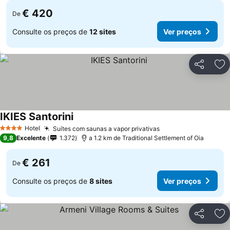
€ 420
De
Consulte os preços de
12 sites
Ver preços
Partilhar
Ad
IKIES Santorini
Hotel
Suítes com saunas a vapor privativas
4 Estrelas
9,8
Excelente
1.372
a 1.2 km de Traditional Settlement of Oia
€ 261
De
Consulte os preços de
8 sites
Ver preços
Partilhar
Ad