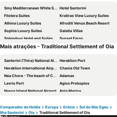
Smy Mediterranean White Santorini
Hotel Santorini
Filotera Suites
Kratiras View Luxury Suites
Athina Luxury Suites
Afroditi Venus Beach Resort
Sophia Luxury Suites
Galatia Villas
Splendour Hotel and Suites
Sunset Faros
Mais atrações - Traditional Settlement of Oia
Rocabella Santorini Hotel & SPA
Hotel Perissa
Rodakas Hotel
Bella Santorini
Santorini (Thira) National Airport
Heraklion Port
Santorini Palace
Anamar Santorini
Heraklion International Airport
Chania Old Town
Suites of the Gods
Grand Ambassador Santorini Hotel
Nea Chora - The beach of Chania
Adamas
Utopia Suites Santorini
IKIES Santorini
Lavrio Port
Agios Prokopios
Hotel Orizontes Santorini
Aressana Spa Hotel and Suites
Naxos Island National Airport
Agia Marina
Hotel Mathios Village
Phaos Santorini Suites
Chania International Airport
Santorineika
Hotel Marybill
Astro Palace Hotel & Suites
Falasarna
Caldera
Caldera View Resort
Atlantis Beach Villa
Comparador de Hotéis
Europa
Grécia
Sul do Mar Egeu
Ilha Santorini
Oia
Traditional Settlement of Oia
Ornos Beach
Port of Naoussa
Blue Sea Hotel
Corrado Caldera Apartments