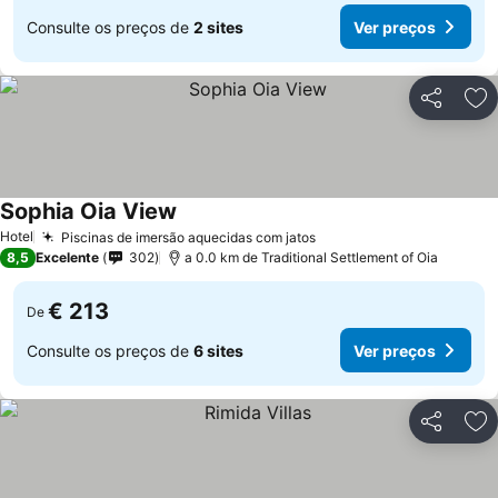
Consulte os preços de
2 sites
Ver preços
Partilhar
Ad
Sophia Oia View
Hotel
Piscinas de imersão aquecidas com jatos
8,5
Excelente
302
a 0.0 km de Traditional Settlement of Oia
€ 213
De
Consulte os preços de
6 sites
Ver preços
Partilhar
Ad