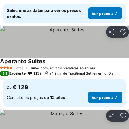
Selecione as datas para ver os preços
Ver preços
exatos.
Partilhar
Ad
Aperanto Suites
Hotel
Suítes com jacuzzis privativas ao ar livre
4 Estrelas
9,1
Excelente
1.139
a 1.9 km de Traditional Settlement of Oia
€ 129
De
Consulte os preços de
12 sites
Ver preços
Partilhar
Ad