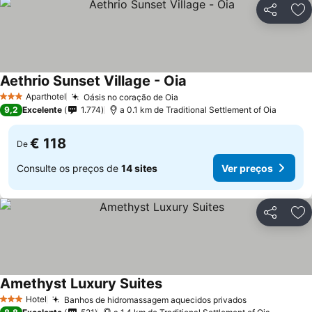
Partilhar
Ad
Aethrio Sunset Village - Oia
Aparthotel
Oásis no coração de Oia
3 Estrelas
9,2
Excelente
1.774
a 0.1 km de Traditional Settlement of Oia
€ 118
De
Consulte os preços de
14 sites
Ver preços
Partilhar
Ad
Amethyst Luxury Suites
Hotel
Banhos de hidromassagem aquecidos privados
3 Estrelas