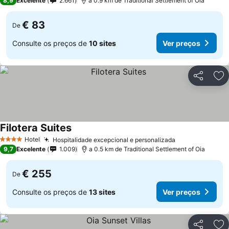
8,9
Excelente
2.661
a 0.9 km de Traditional Settlement of Oia
€ 83
De
Consulte os preços de
10 sites
Ver preços
Partilhar
Ad
Filotera Suites
Hotel
Hospitalidade excepcional e personalizada
4 Estrelas
9,7
Excelente
1.009
a 0.5 km de Traditional Settlement of Oia
€ 255
De
Consulte os preços de
13 sites
Ver preços