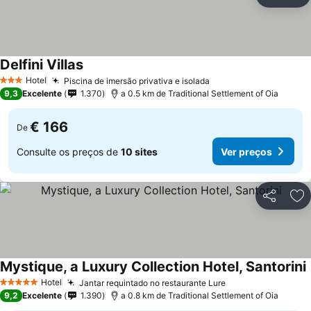
Partilhar
Ad
Delfini Villas
Hotel
Piscina de imersão privativa e isolada
3 Estrelas
9,3
Excelente
1.370
a 0.5 km de Traditional Settlement of Oia
€ 166
De
Consulte os preços de
10 sites
Ver preços
Partilhar
Ad
Mystique, a Luxury Collection Hotel, Santorini
Hotel
Jantar requintado no restaurante Lure
5 Estrelas
9,2
Excelente
1.390
a 0.8 km de Traditional Settlement of Oia