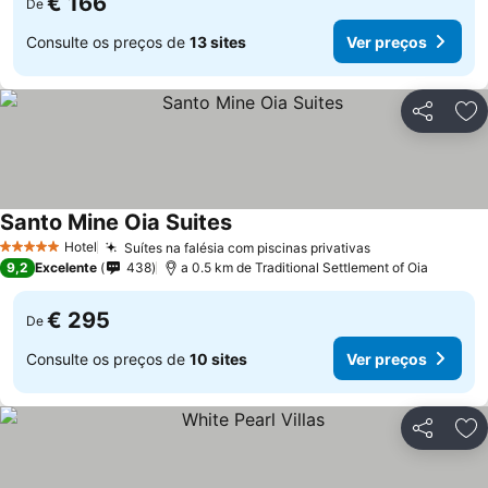
€ 166
De
Consulte os preços de
13 sites
Ver preços
Partilhar
Ad
Santo Mine Oia Suites
Hotel
Suítes na falésia com piscinas privativas
5 Estrelas
9,2
Excelente
438
a 0.5 km de Traditional Settlement of Oia
€ 295
De
Consulte os preços de
10 sites
Ver preços
Partilhar
Ad