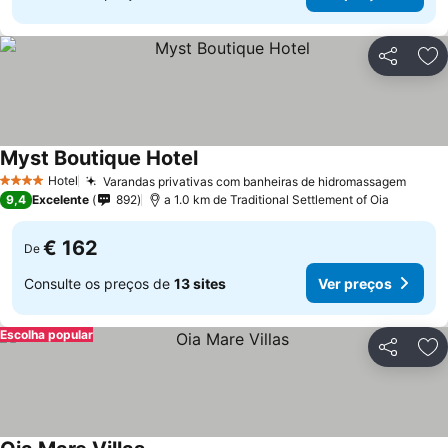
Partilhar
Ad
Myst Boutique Hotel
Hotel
Varandas privativas com banheiras de hidromassagem
4 Estrelas
9,4
Excelente
892
a 1.0 km de Traditional Settlement of Oia
€ 162
De
Consulte os preços de
13 sites
Ver preços
Escolha popular
Partilhar
Ad