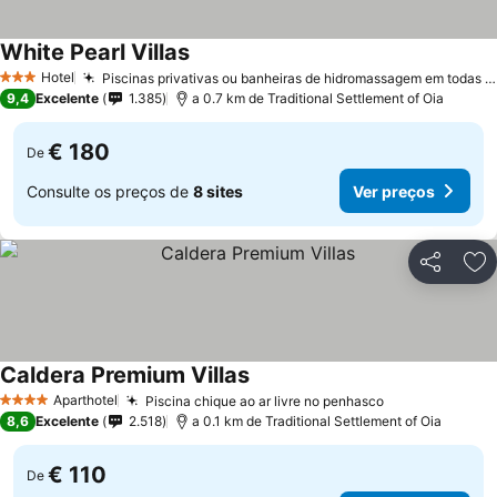
White Pearl Villas
Hotel
Piscinas privativas ou banheiras de hidromassagem em todas as vilas
3 Estrelas
9,4
Excelente
1.385
a 0.7 km de Traditional Settlement of Oia
€ 180
De
Consulte os preços de
8 sites
Ver preços
Partilhar
Ad
Caldera Premium Villas
Aparthotel
Piscina chique ao ar livre no penhasco
4 Estrelas
8,6
Excelente
2.518
a 0.1 km de Traditional Settlement of Oia
€ 110
De