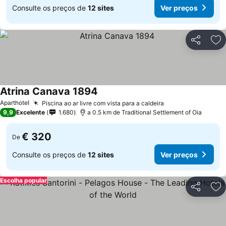
Consulte os preços de
12 sites
Ver preços
Partilhar
Ad
Atrina Canava 1894
Aparthotel
Piscina ao ar livre com vista para a caldeira
9,9
Excelente
1.680
a 0.5 km de Traditional Settlement of Oia
€ 320
De
Consulte os preços de
12 sites
Ver preços
Escolha popular
Partilhar
Ad