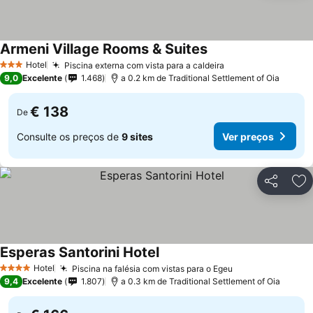
Armeni Village Rooms & Suites
Hotel
Piscina externa com vista para a caldeira
3 Estrelas
9,0
Excelente
1.468
a 0.2 km de Traditional Settlement of Oia
€ 138
De
Consulte os preços de
9 sites
Ver preços
Partilhar
Ad
Esperas Santorini Hotel
Hotel
Piscina na falésia com vistas para o Egeu
4 Estrelas
9,4
Excelente
1.807
a 0.3 km de Traditional Settlement of Oia