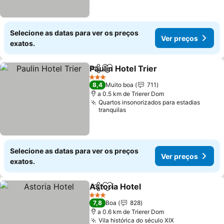
Selecione as datas para ver os preços
Ver preços
exatos.
Paulin Hotel Trier
Partilhar
Adicionar aos favoritos
Ver preç
3 Estrelas
8,4
Muito boa
711
a 0.5 km de Trierer Dom
Quartos insonorizados para estadias
tranquilas
Selecione as datas para ver os preços
Ver preços
exatos.
Astoria Hotel
Partilhar
Adicionar aos favoritos
Ver preços
3 Estrelas
7,8
Boa
828
a 0.6 km de Trierer Dom
Vila histórica do século XIX
Ver preços