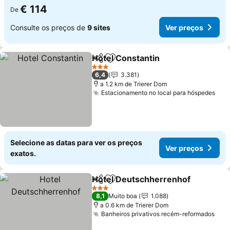
€ 114
De
Consulte os preços de
9 sites
Ver preços
Hotel Constantin
Partilhar
Adicionar aos favoritos
Ver preço
3 Estrelas
6,4
3.381
a 1.2 km de Trierer Dom
Estacionamento no local para hóspedes
Ver
Selecione as datas para ver os preços
Ver preços
exatos.
Hotel Deutschherrenhof
Partilhar
Adicionar aos favoritos
V
3 Estrelas
8,1
Muito boa
1.088
a 0.6 km de Trierer Dom
Banheiros privativos recém-reformados
Ver