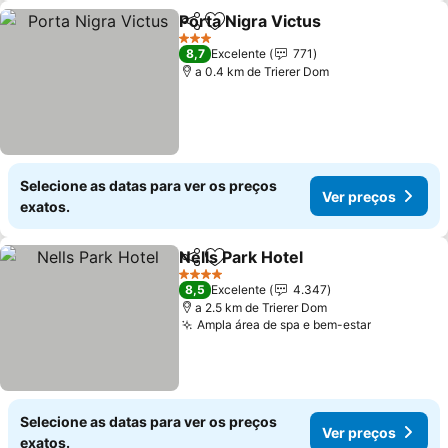
Porta Nigra Victus
Partilhar
Adicionar aos favoritos
Ver pre
3 Estrelas
8,7
Excelente
771
a 0.4 km de Trierer Dom
Selecione as datas para ver os preços
Ver preços
exatos.
Nells Park Hotel
Partilhar
Adicionar aos favoritos
Ver preço
4 Estrelas
8,5
Excelente
4.347
a 2.5 km de Trierer Dom
Ampla área de spa e bem-estar
Ver preço
Selecione as datas para ver os preços
Ver preços
exatos.