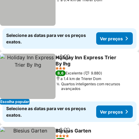
Selecione as datas para ver os preços
Ver preços
exatos.
Holiday Inn Express Trier
Partilhar
Adicionar aos favoritos
By Ihg
Ver preços
3 Estrelas
8,6
Excelente
9.880
a 1.4 km de Trierer Dom
Quartos inteligentes com recursos
avançados
Escolha popular
Selecione as datas para ver os preços
Ver preços
exatos.
Blesius Garten
Partilhar
Adicionar aos favoritos
Ver preços
4 Estrelas