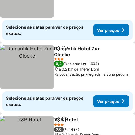
Selecione as datas para ver os preços
Ver preços
exatos.
Romantik Hotel Zur
Partilhar
Adicionar aos favoritos
Glocke
Ver preços
3 Estrelas
9,3
Excelente
1.604
a 0.2 km de Trierer Dom
Localização privilegiada na zona pedonal
Ve
Selecione as datas para ver os preços
Ver preços
exatos.
Z&B Hotel
Partilhar
Adicionar aos favoritos
Ver preços
3 Estrelas
7,0
434
a 0.4 km de Trierer Dom