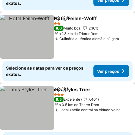
Ver preços
exatos.
Hotel Feilen-Wolff
Partilhar
Adicionar aos favoritos
Ver pre
2 Estrelas
8,0
Muito boa
2.161
a 1.3 km de Trierer Dom
Culinária autêntica alemã e búlgara
Ver pr
Selecione as datas para ver os preços
Ver preços
exatos.
ibis Styles Trier
Partilhar
Adicionar aos favoritos
Ver preços
3 Estrelas
8,5
Excelente
7.401
a 0.5 km de Trierer Dom
Localização central na cidade velha
Ver p