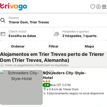
Favoritos
Iniciar
Me
Destino
Trierer Dom, Trier Treves
Check-in/out
Hóspedes e quartos
Escolha as datas
2 hóspedes, 1 quarto.
Ordenar
Filtrar
Mapa
Alojamentos em Trier Treves perto de Trierer
Dom (Trier Treves, Alemanha)
Como os pagamentos influenciam os resultados
Schroeders City-Style-
Partilhar
Adicionar aos favoritos
Hotel
Ver preços
3 Estrelas
7,9
Boa
2.076
a 0.6 km de Trierer Dom
Estacionamento seguro no local disponível
V