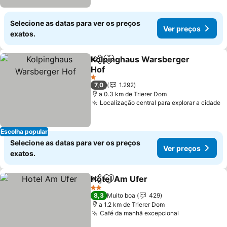
Selecione as datas para ver os preços
Ver preços
exatos.
Kolpinghaus Warsberger
Partilhar
Adicionar aos favoritos
Hof
Ver preços
1 Estrelas
7,0
1.292
a 0.3 km de Trierer Dom
Localização central para explorar a cidade
V
Escolha popular
Selecione as datas para ver os preços
Ver preços
exatos.
Hotel Am Ufer
Partilhar
Adicionar aos favoritos
Ver preços
2 Estrelas
8,3
Muito boa
429
a 1.2 km de Trierer Dom
Café da manhã excepcional
Ver preços