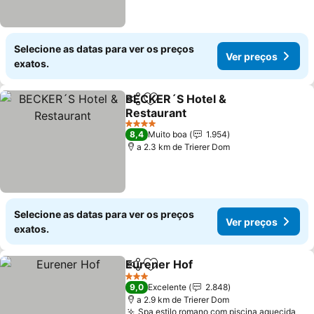
Selecione as datas para ver os preços
Ver preços
exatos.
BECKER´S Hotel &
Partilhar
Adicionar aos favoritos
Restaurant
Ver preços
4 Estrelas
8,4
Muito boa
1.954
a 2.3 km de Trierer Dom
Selecione as datas para ver os preços
Ver preços
exatos.
Eurener Hof
Partilhar
Adicionar aos favoritos
Ver preços
3 Estrelas
9,0
Excelente
2.848
a 2.9 km de Trierer Dom
Spa estilo romano com piscina aquecida