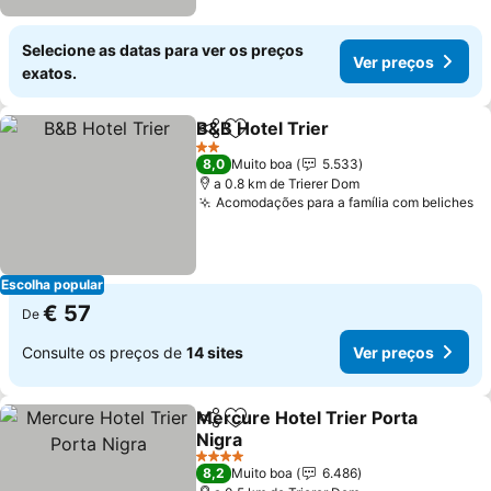
Selecione as datas para ver os preços
Ver preços
exatos.
B&B Hotel Trier
Partilhar
Adicionar aos favoritos
Ver preços
2 Estrelas
8,0
Muito boa
5.533
a 0.8 km de Trierer Dom
Acomodações para a família com beliches
Ve
Escolha popular
€ 57
De
Consulte os preços de
14 sites
Ver preços
Mercure Hotel Trier Porta
Partilhar
Adicionar aos favoritos
Nigra
Ver preços
4 Estrelas
8,2
Muito boa
6.486