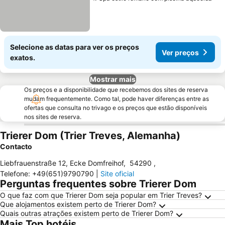
Ver
Selecione as datas para ver os preços
Ver preços
exatos.
Mostrar mais
Os preços e a disponibilidade que recebemos dos sites de reserva
mudam frequentemente. Como tal, pode haver diferenças entre as
ofertas que consulta no trivago e os preços que estão disponíveis
nos sites de reserva.
Trierer Dom (Trier Treves, Alemanha)
Contacto
Liebfrauenstraße 12, Ecke Domfreihof
,
54290
,
Telefone
:
+49(651)9790790
|
Site oficial
Perguntas frequentes sobre Trierer Dom
O que faz com que Trierer Dom seja popular em Trier Treves?
Que alojamentos existem perto de Trierer Dom?
Quais outras atrações existem perto de Trierer Dom?
Mais Top hotéis