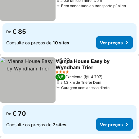
a 0.5 km de Trierer Dom
Bem conectado ao transporte público
Ver p
€ 85
De
Consulte os preços de
10 sites
Ver preços
Vienna House Easy by
Partilhar
Adicionar aos favoritos
Wyndham Trier
Ver preços
4 Estrelas
8,5
Excelente
4.707
a 1.3 km de Trierer Dom
Garagem com acesso direto
Ver preços
€ 70
De
Consulte os preços de
7 sites
Ver preços