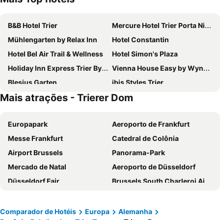
B&B Hotel Trier
Mercure Hotel Trier Porta Nigra
Mühlengarten by Relax Inn
Hotel Constantin
Hotel Bel Air Trail & Wellness
Hotel Simon's Plaza
Holiday Inn Express Trier By Ihg
Vienna House Easy by Wyndham Trier
Blesius Garten
ibis Styles Trier
Mais atrações - Trierer Dom
FourSide Plaza Hotel Trier
Ricks City Hotel
Coffee Fellows Hotel Trier
Schroeders Stadtwaldhotel
Europapark
Aeroporto de Frankfurt
Berghotel Kockelsberg
Hotel Feilen-Wolff
Messe Frankfurt
Catedral de Colônia
Hotel Gruber
ante porta DAS STADTHOTEL
Airport Brussels
Panorama-Park
Eden Au Lac
Schroeders City-Style-Hotel
Mercado de Natal
Aeroporto de Düsseldorf
Best Western Hotel Trier City
Hotel Deutscher Hof
Düsseldorf Fair
Brussels South Charleroi Airport
Weinhotel Restaurant Klostermühle
Haus am Berg
Gare de Colmar
LUX Airport Findel
Scheid´s Hotel – Restaurant
Nells Park Hotel
Nürburgring
Centre
Hotel am Markt
Park Hotel
Comparador de Hotéis
Europa
Alemanha