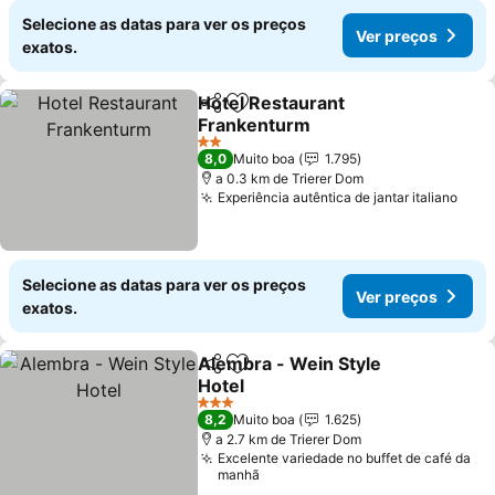
Selecione as datas para ver os preços
Ver preços
exatos.
Hotel Restaurant
Partilhar
Adicionar aos favoritos
Frankenturm
Ver preços
2 Estrelas
8,0
Muito boa
1.795
a 0.3 km de Trierer Dom
Experiência autêntica de jantar italiano
Ver 
Selecione as datas para ver os preços
Ver preços
exatos.
Alembra - Wein Style
Partilhar
Adicionar aos favoritos
Hotel
Ver preços
3 Estrelas
8,2
Muito boa
1.625
a 2.7 km de Trierer Dom
Excelente variedade no buffet de café da
manhã