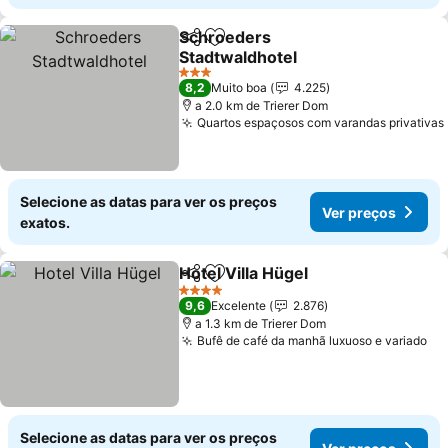
Schroeders
Partilhar
Adicionar aos favoritos
Stadtwaldhotel
Ver preços
3 Estrelas
8,2
Muito boa
4.225
a 2.0 km de Trierer Dom
Quartos espaçosos com varandas privativas
Selecione as datas para ver os preços
Ver preços
exatos.
Hotel Villa Hügel
Partilhar
Adicionar aos favoritos
Ver preço
4 Estrelas
9,6
Excelente
2.876
a 1.3 km de Trierer Dom
Bufê de café da manhã luxuoso e variado
Ve
Selecione as datas para ver os preços