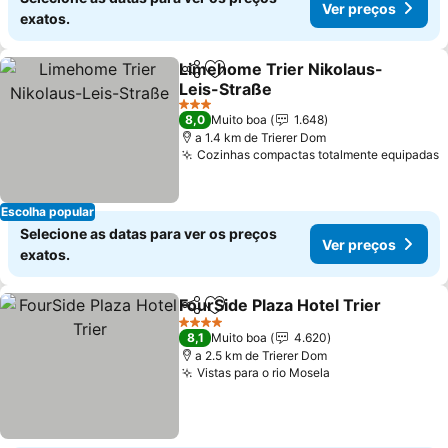
Ver preços
exatos.
Limehome Trier Nikolaus-
Partilhar
Adicionar aos favoritos
Leis-Straße
Ver preços
3 Estrelas
8,0
Muito boa
1.648
a 1.4 km de Trierer Dom
Cozinhas compactas totalmente equipadas
V
Escolha popular
Selecione as datas para ver os preços
Ver preços
exatos.
FourSide Plaza Hotel Trier
Partilhar
Adicionar aos favoritos
4 Estrelas
8,1
Muito boa
4.620
a 2.5 km de Trierer Dom
Vistas para o rio Mosela
Ver preços