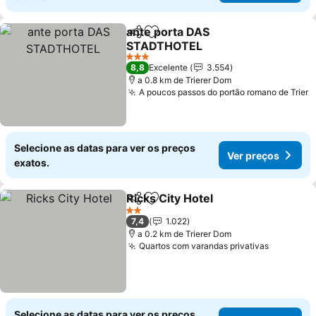
ante porta DAS
Partilhar
Adicionar aos favoritos
STADTHOTEL
Ver preços
3 Estrelas
8,8
Excelente
3.554
a 0.8 km de Trierer Dom
A poucos passos do portão romano de Trier
V
Selecione as datas para ver os preços
Ver preços
exatos.
Ricks City Hotel
Partilhar
Adicionar aos favoritos
Ver preços
2 Estrelas
7,4
1.022
a 0.2 km de Trierer Dom
Quartos com varandas privativas
Ver preç
Selecione as datas para ver os preços