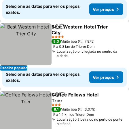
Selecione as datas para ver os preços
Ver preços
exatos.
Best Western Hotel Trier
Partilhar
Adicionar aos favoritos
City
Ver preços
4 Estrelas
8,3
Muito boa
7.975
a 0.8 km de Trierer Dom
Localização privilegiada no centro da
cidade
Escolha popular
Selecione as datas para ver os preços
Ver preços
exatos.
Coffee Fellows Hotel
Partilhar
Adicionar aos favoritos
Trier
Ver preços
3 Estrelas
8,1
Muito boa
3.079
a 1.4 km de Trierer Dom
Localização à beira do rio perto de ponte
histórica