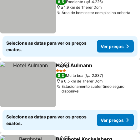
8,5
Excelente
4.226
a 1.9 km de Trierer Dom
Área de bem-estar com piscina coberta
Ver
Selecione as datas para ver os preços
Ver preços
exatos.
Hotel Aulmann
Partilhar
Adicionar aos favoritos
Ver preços
3 Estrelas
8,3
Muito boa
2.837
a 0.5 km de Trierer Dom
Estacionamento subterrâneo seguro
disponível
Selecione as datas para ver os preços
Ver preços
exatos.
Berghotel Kockelsberg