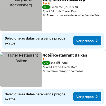
Partilhar
Adicionar aos favoritos
Ver
3 Estrelas
8,5
Excelente
3.869
a 2.5 km de Trierer Dom
Acesso conveniente às atrações de Trier
Ver
Selecione as datas para ver os preços
Ver preços
exatos.
Hotel Restaurant Balkan
Partilhar
Adicionar aos favoritos
Ve
1 Estrelas
7,9
Boa
738
a 1.4 km de Trierer Dom
Jardim e terraço charmosos
Ver preços
Selecione as datas para ver os preços
Ver preços
exatos.