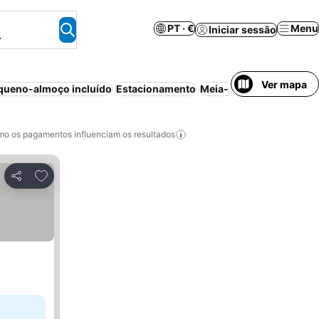
PT · €
Menu
Iniciar sessão
.
Ver mapa
queno-almoço incluído
Estacionamento
Meia-pensão
Piscina
A
o os pagamentos influenciam os resultados
Adicionar aos favoritos
Partilhar