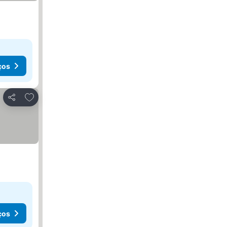
ços
Adicionar aos favoritos
Partilhar
ços