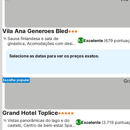
Vila Ana Generoes Bled
3 Estrelas
Ver preços
Sauna finlandesa e sala de
Excelente
(679 pontuaç
9,3
ginástica, Acomodações com design
Ver preços
individual
Selecione as datas para ver os preços exatos.
Escolha popular
Grand Hotel Toplice
5 Estrelas
Ver preços
Vistas panorâmicas do lago e do
Excelente
(3.719 pontua
8,7
castelo, Centro de bem-estar Spa
Ver preços