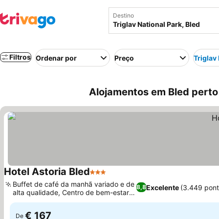
Destino
Filtros
Ordenar por
Preço
Triglav
Alojamentos em Bled perto d
Hotel Astoria Bled
3 Estrelas
Ver preços
Buffet de café da manhã variado e de
Excelente
(3.449 pon
8,8
alta qualidade, Centro de bem-estar
Ver preços
amplo
€ 167
De