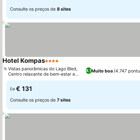
Consulte os preços de
8 sites
Hotel Kompas
4 Estrelas
Ver preços
Vistas panorâmicas do Lago Bled,
Muito boa
(4.747 pont
8,1
Centro relaxante de bem-estar e
Ver preços
massagens
€ 131
De
Consulte os preços de
7 sites