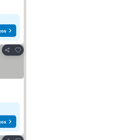
ços
Adicionar aos favoritos
Partilhar
ços