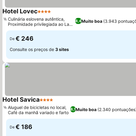
Hotel Lovec
4 Estrelas
Ver preços
Culinária eslovena autêntica,
Muito boa
(3.943 pontuaç
8,4
Proximidade privilegiada ao Lago
Ver preços
Bled
€ 246
De
Consulte os preços de
3 sites
Hotel Savica
4 Estrelas
Ver preços
Aluguel de bicicletas no local,
Muito boa
(2.340 pontuações
8,1
Café da manhã variado e farto
Ver preços
€ 186
De