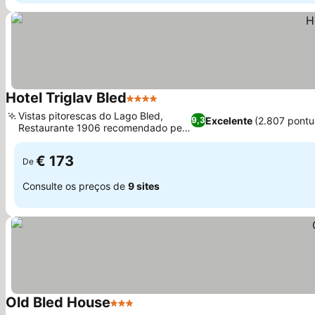
Hotel Triglav Bled
4 Estrelas
Ver preços
Vistas pitorescas do Lago Bled,
Excelente
(2.807 pontu
9,3
Restaurante 1906 recomendado pelo
Ver preços
Michelin
€ 173
De
Consulte os preços de
9 sites
Old Bled House
3 Estrelas
Ver preços