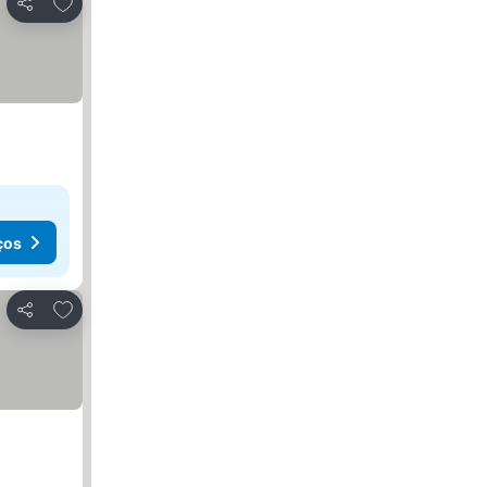
Adicionar aos favoritos
Partilhar
ços
Adicionar aos favoritos
Partilhar