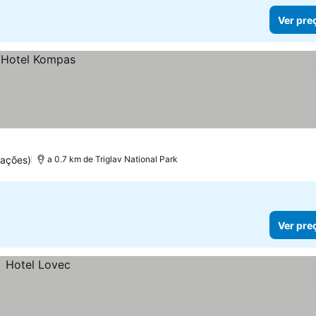
Ver pre
uações)
a 0.7 km de Triglav National Park
Ver pre