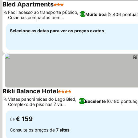
Bled Apartments
3 Estrelas
Ver preços
Fácil acesso ao transporte público,
Muito boa
(2.406 pontua
8,1
Cozinhas compactas bem
Ver preços
equipadas
Selecione as datas para ver os preços exatos.
Rikli Balance Hotel
4 Estrelas
Ver preços
Vistas panorâmicas do Lago Bled,
Excelente
(6.180 pontuaç
8,9
Complexo de piscinas Živa
Ver preços
Wellness
€ 159
De
Consulte os preços de
7 sites