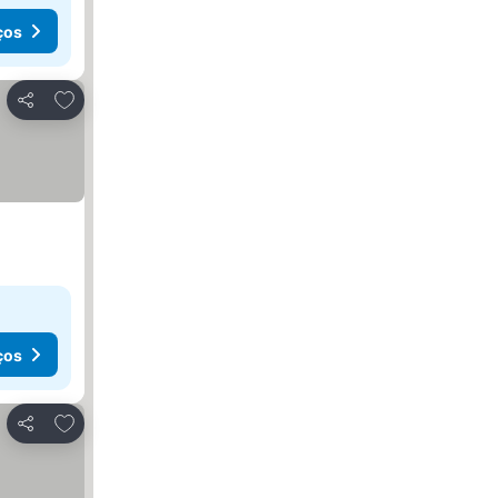
ços
Adicionar aos favoritos
Partilhar
ços
Adicionar aos favoritos
Partilhar