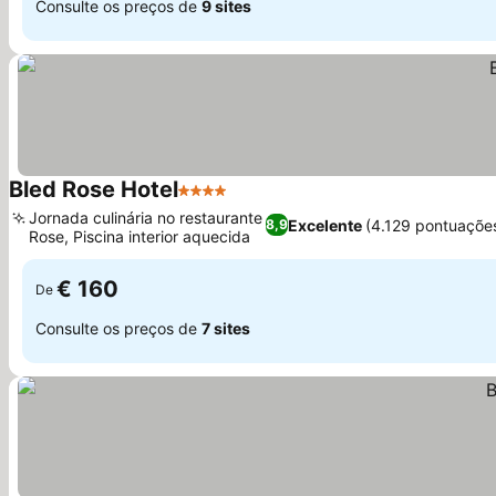
Consulte os preços de
9 sites
Bled Rose Hotel
4 Estrelas
Ver preços
Jornada culinária no restaurante
Excelente
(4.129 pontuaçõe
8,9
Rose, Piscina interior aquecida
Ver preços
€ 160
De
Consulte os preços de
7 sites