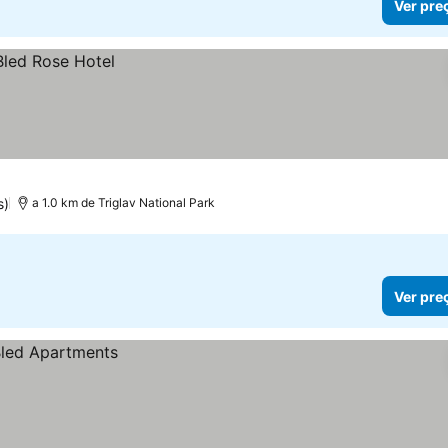
Ver pre
s)
a 1.0 km de Triglav National Park
Ver pre