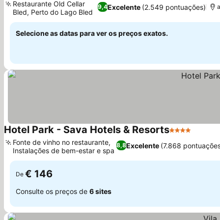
Restaurante Old Cellar
Excelente
(2.549 pontuações)
9,4
a
Bled, Perto do Lago Bled
Ver preços
Selecione as datas para ver os preços exatos.
Hotel Park - Sava Hotels & Resorts
4 Estrelas
Ver pr
Fonte de vinho no restaurante,
Excelente
(7.868 pontuaçõe
8,8
Instalações de bem-estar e spa
Ver preços
€ 146
De
Consulte os preços de
6 sites