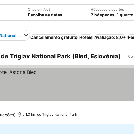
Check-in/out
Hóspedes e quartos
Escolha as datas
2 hóspedes, 1 quarto
 National Park
Cancelamento gratuito
Hotéis
Avaliação: 8,0+
Pe
e Triglav National Park (Bled, Eslovénia)
Com
tuações)
a 1.0 km de Triglav National Park