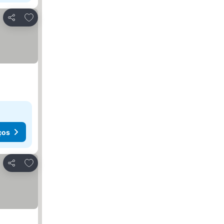
Adicionar aos favoritos
Partilhar
ços
Adicionar aos favoritos
Partilhar