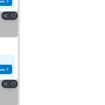
ços
Adicionar aos favoritos
Partilhar
ços
Adicionar aos favoritos
Partilhar