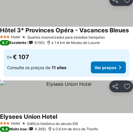
Partilhar
Ad
Hôtel 3* Provinces Opéra - Vacances Bleues
Hotel
Quartos insonorizados para estadias tranquilas
3 Estrelas
8,7
Excelente
9.150
a 1.4 km de Museu do Louvre
€ 107
De
Consulte os preços de
11 sites
Ver preços
Partilhar
Ad
Elysees Union Hotel
Hotel
Edifício histórico do século XIX
3 Estrelas
8,4
Muito boa
4.365
a 0.6 km de Arco do Triunfo