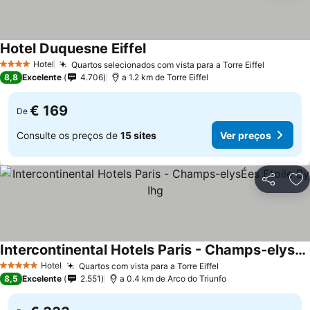
Hotel Duquesne Eiffel
Hotel
Quartos selecionados com vista para a Torre Eiffel
4 Estrelas
8,8
Excelente
4.706
a 1.2 km de Torre Eiffel
€ 169
De
Consulte os preços de
15 sites
Ver preços
Partilhar
Ad
Intercontinental Hotels Paris - Champs-elysÉes Etoile By Ihg
Hotel
Quartos com vista para a Torre Eiffel
5 Estrelas
8,5
Excelente
2.551
a 0.4 km de Arco do Triunfo