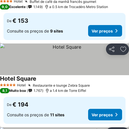
Hotel
Buffet de café da manhã francês gourmet
4 Estrelas
9,0
Excelente
1.149
a 0.5 km de Trocadéro Metro Station
€ 153
De
Consulte os preços de
9 sites
Ver preços
Partilhar
Ad
Hotel Square
Hotel
Restaurante e lounge Zebra Square
5 Estrelas
8,1
Muito boa
1.767
a 1.4 km de Torre Eiffel
€ 194
De
Consulte os preços de
11 sites
Ver preços