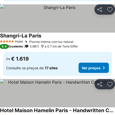
Partilhar
Ad
Shangri-La Paris
Hotel
Piscina interna com luz natural
5 Estrelas
9,4
Excelente
5.987
a 0.7 km de Torre Eiffel
€ 1.619
De
Consulte os preços de
17 sites
Ver preços
Partilhar
Ad
Hotel Maison Hamelin Paris - Handwritten Collection