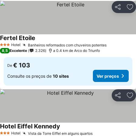
Partilhar
Ad
Fertel Etoile
Hotel
Banheiros reformados com chuveiros potentes
3 Estrelas
8,5
Excelente
2.326
a 0.4 km de Arco do Triunfo
€ 103
De
Consulte os preços de
10 sites
Ver preços
Partilhar
Ad
Hotel Eiffel Kennedy
Hotel
Vista da Torre Eiffel em alguns quartos
3 Estrelas