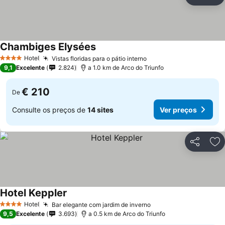
Partilhar
Ad
Chambiges Elysées
Hotel
Vistas floridas para o pátio interno
4 Estrelas
9,1
Excelente
2.824
a 1.0 km de Arco do Triunfo
€ 210
De
Consulte os preços de
14 sites
Ver preços
Partilhar
Ad
Hotel Keppler
Hotel
Bar elegante com jardim de inverno
4 Estrelas
9,5
Excelente
3.693
a 0.5 km de Arco do Triunfo