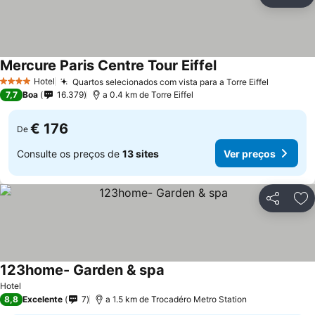
Partilhar
Ad
Mercure Paris Centre Tour Eiffel
Hotel
Quartos selecionados com vista para a Torre Eiffel
4 Estrelas
7,7
Boa
16.379
a 0.4 km de Torre Eiffel
€ 176
De
Consulte os preços de
13 sites
Ver preços
Partilhar
Ad
123home- Garden & spa
Hotel
8,8
Excelente
7
a 1.5 km de Trocadéro Metro Station