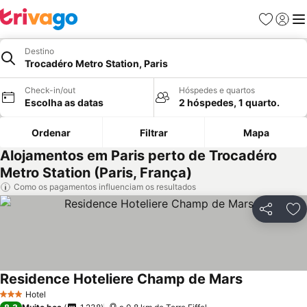
Favoritos
Iniciar
Me
Destino
Trocadéro Metro Station, Paris
Check-in/out
Hóspedes e quartos
Escolha as datas
2 hóspedes, 1 quarto.
Ordenar
Filtrar
Mapa
Alojamentos em Paris perto de Trocadéro
Metro Station (Paris, França)
Como os pagamentos influenciam os resultados
Partilhar
Ad
Residence Hoteliere Champ de Mars
Hotel
3 Estrelas