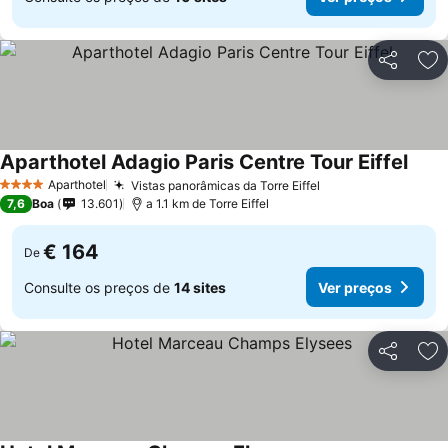
Partilhar
Ad
Aparthotel Adagio Paris Centre Tour Eiffel
Aparthotel
Vistas panorâmicas da Torre Eiffel
4 Estrelas
7,6
Boa
13.601
a 1.1 km de Torre Eiffel
€ 164
De
Consulte os preços de
14 sites
Ver preços
Partilhar
Ad