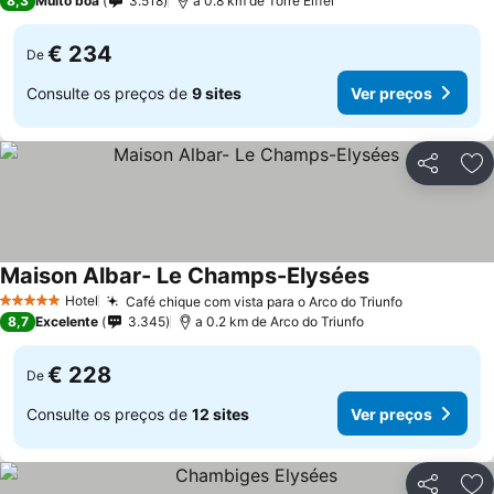
8,3
Muito boa
3.518
a 0.8 km de Torre Eiffel
€ 234
De
Consulte os preços de
9 sites
Ver preços
Partilhar
Ad
Maison Albar- Le Champs-Elysées
Hotel
Café chique com vista para o Arco do Triunfo
5 Estrelas
8,7
Excelente
3.345
a 0.2 km de Arco do Triunfo
€ 228
De
Consulte os preços de
12 sites
Ver preços