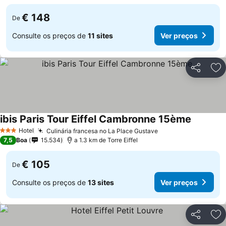
€ 148
De
Consulte os preços de
11 sites
Ver preços
Partilhar
Ad
ibis Paris Tour Eiffel Cambronne 15ème
Hotel
Culinária francesa no La Place Gustave
3 Estrelas
7,5
Boa
15.534
a 1.3 km de Torre Eiffel
€ 105
De
Consulte os preços de
13 sites
Ver preços
Partilhar
Ad