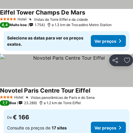
Eiffel Tower Champs De Mars
Hotel
Vistas da Torre Eiffel e da cidade
5 Estrelas
8,4
Muito boa
1.754
a 1.3 km de Trocadéro Metro Station
Selecione as datas para ver os preços
Ver preços
exatos.
Partilhar
Ad
Novotel Paris Centre Tour Eiffel
Hotel
Vistas panorâmicas de Paris e do Sena
4 Estrelas
7,7
Boa
23.289
a 1.2 km de Torre Eiffel
€ 166
De
Consulte os preços de
17 sites
Ver preços