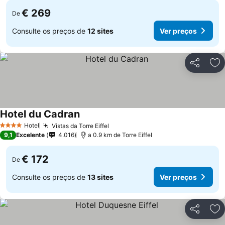
€ 269
De
Consulte os preços de
12 sites
Ver preços
Partilhar
Ad
Hotel du Cadran
Hotel
Vistas da Torre Eiffel
4 Estrelas
9,1
Excelente
4.016
a 0.9 km de Torre Eiffel
€ 172
De
Consulte os preços de
13 sites
Ver preços
Partilhar
Ad