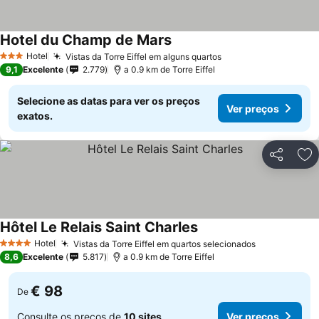
Hotel du Champ de Mars
Hotel
Vistas da Torre Eiffel em alguns quartos
3 Estrelas
9,1
Excelente
2.779
a 0.9 km de Torre Eiffel
Selecione as datas para ver os preços
Ver preços
exatos.
Partilhar
Ad
Hôtel Le Relais Saint Charles
Hotel
Vistas da Torre Eiffel em quartos selecionados
4 Estrelas
8,6
Excelente
5.817
a 0.9 km de Torre Eiffel
€ 98
De
Consulte os preços de
10 sites
Ver preços