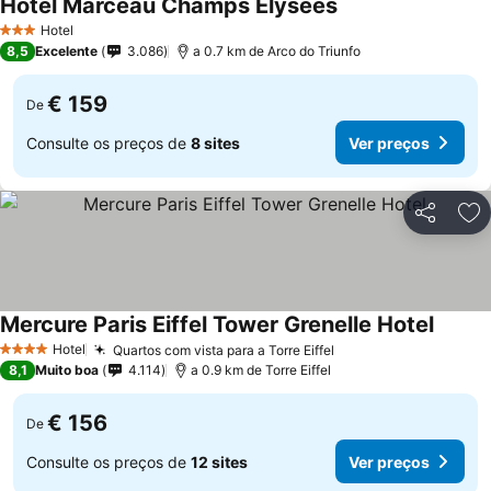
Hotel Marceau Champs Elysees
Hotel
3 Estrelas
8,5
Excelente
3.086
a 0.7 km de Arco do Triunfo
€ 159
De
Consulte os preços de
8 sites
Ver preços
Partilhar
Ad
Mercure Paris Eiffel Tower Grenelle Hotel
Hotel
Quartos com vista para a Torre Eiffel
4 Estrelas
8,1
Muito boa
4.114
a 0.9 km de Torre Eiffel
€ 156
De
Consulte os preços de
12 sites
Ver preços