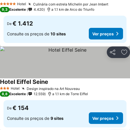
Hotel
Culinária com estrela Michelin por Jean Imbert
5 Estrelas
9,3
Excelente
4.420
a 1.1 km de Arco do Triunfo
€ 1.412
De
Consulte os preços de
10 sites
Ver preços
Partilhar
Ad
Hotel Eiffel Seine
Hotel
Design inspirado na Art Nouveau
3 Estrelas
8,8
Excelente
12.559
a 1.1 km de Torre Eiffel
€ 154
De
Consulte os preços de
9 sites
Ver preços