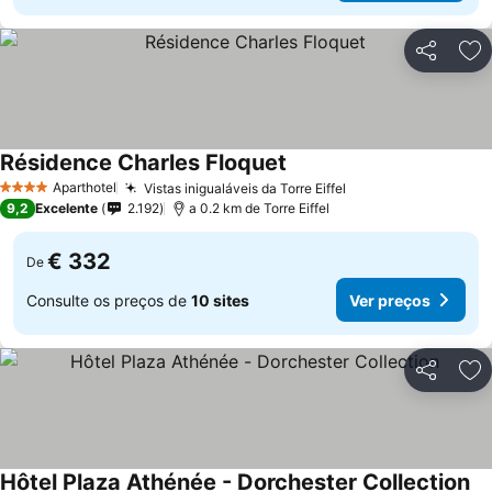
Partilhar
Ad
Résidence Charles Floquet
Aparthotel
Vistas inigualáveis da Torre Eiffel
4 Estrelas
9,2
Excelente
2.192
a 0.2 km de Torre Eiffel
€ 332
De
Consulte os preços de
10 sites
Ver preços
Partilhar
Ad
Hôtel Plaza Athénée - Dorchester Collection