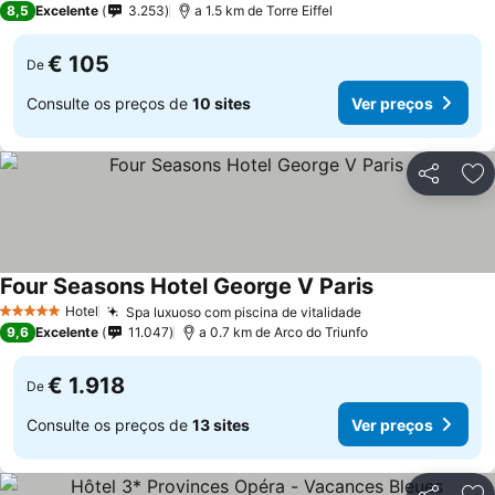
8,5
Excelente
3.253
a 1.5 km de Torre Eiffel
€ 105
De
Consulte os preços de
10 sites
Ver preços
Partilhar
Ad
Four Seasons Hotel George V Paris
Hotel
Spa luxuoso com piscina de vitalidade
5 Estrelas
9,6
Excelente
11.047
a 0.7 km de Arco do Triunfo
€ 1.918
De
Consulte os preços de
13 sites
Ver preços