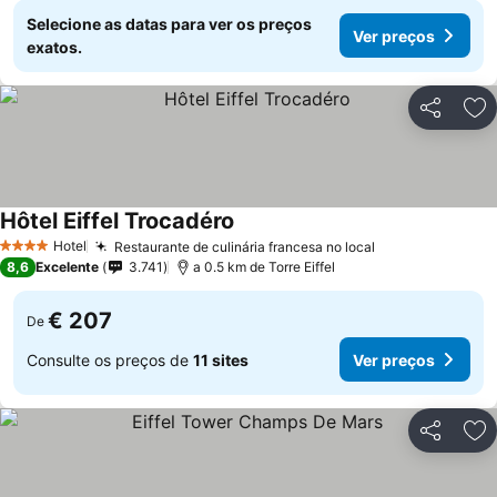
Selecione as datas para ver os preços
Ver preços
exatos.
Partilhar
Ad
Hôtel Eiffel Trocadéro
Hotel
Restaurante de culinária francesa no local
4 Estrelas
8,6
Excelente
3.741
a 0.5 km de Torre Eiffel
€ 207
De
Consulte os preços de
11 sites
Ver preços
Partilhar
Ad