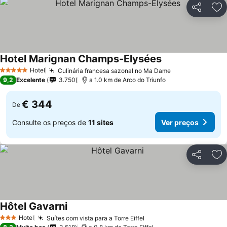
Partilhar
Ad
Hotel Marignan Champs-Elysées
Hotel
Culinária francesa sazonal no Ma Dame
5 Estrelas
9,2
Excelente
3.750
a 1.0 km de Arco do Triunfo
€ 344
De
Consulte os preços de
11 sites
Ver preços
Partilhar
Ad
Hôtel Gavarni
Hotel
Suítes com vista para a Torre Eiffel
3 Estrelas