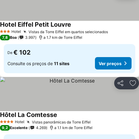
Hotel Eiffel Petit Louvre
Hotel
Vistas da Torre Eiffel em quartos selecionados
3 Estrelas
7,8
Boa
3.997
a 1.7 km de Torre Eiffel
€ 102
De
Consulte os preços de
11 sites
Ver preços
Partilhar
Ad
Hôtel La Comtesse
Hotel
Vistas panorâmicas da Torre Eiffel
4 Estrelas
9,2
Excelente
4.269
a 1.1 km de Torre Eiffel