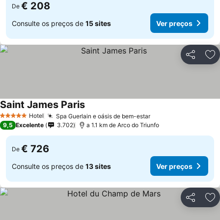
€ 208
De
Consulte os preços de
15 sites
Ver preços
Partilhar
Ad
Saint James Paris
Hotel
Spa Guerlain e oásis de bem-estar
5 Estrelas
9,5
Excelente
3.702
a 1.1 km de Arco do Triunfo
€ 726
De
Consulte os preços de
13 sites
Ver preços
Partilhar
Ad