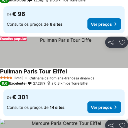
8,3
Muito boa
1.238
a 0.8 km de Torre Eiffel
€ 96
De
Consulte os preços de
6 sites
Ver preços
Escolha popular
Partilhar
Ad
Pullman Paris Tour Eiffel
Hotel
Culinária californiana-francesa dinâmica
4 Estrelas
8,6
Excelente
27.287
a 0.3 km de Torre Eiffel
€ 301
De
Consulte os preços de
14 sites
Ver preços