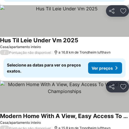
Partilhar
Ad
Hus Til Leie Under Vm 2025
Casa/apartamento inteiro
/
a 16.8 km de Trondheim lufthavn
Pontuação não disponível
Selecione as datas para ver os preços
Ver preços
exatos.
Partilhar
Ad
Modern Home With A View, Easy Access To World Ski Championships
Casa/apartamento inteiro
/
a 15.8 km de Trondheim lufthavn
Pontuação não disponível