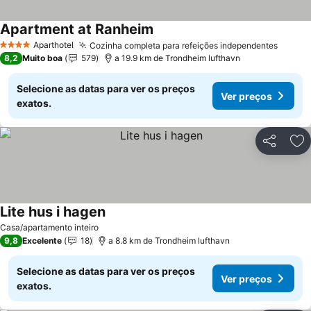
Apartment at Ranheim
Aparthotel
Cozinha completa para refeições independentes
4 Estrelas
8,2
Muito boa
579
a 19.9 km de Trondheim lufthavn
Selecione as datas para ver os preços
Ver preços
exatos.
Partilhar
Ad
Lite hus i hagen
Casa/apartamento inteiro
9,8
Excelente
18
a 8.8 km de Trondheim lufthavn
Selecione as datas para ver os preços
Ver preços
exatos.