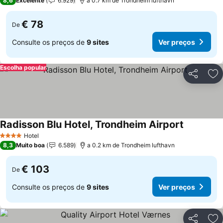
8,6
Excelente
6.929
a 0.7 km de Trondheim lufthavn
€ 78
De
Consulte os preços de
9 sites
Ver preços
Escolha popular
Partilhar
Ad
Radisson Blu Hotel, Trondheim Airport
Hotel
4 Estrelas
8,3
Muito boa
6.589
a 0.2 km de Trondheim lufthavn
€ 103
De
Consulte os preços de
9 sites
Ver preços