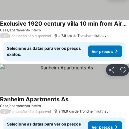
Exclusive 1920 century villa 10 min from AirPort
Casa/apartamento inteiro
/
a 7.9 km de Trondheim lufthavn
Pontuação não disponível
Selecione as datas para ver os preços
Ver preços
exatos.
Partilhar
Ad
Ranheim Apartments As
Casa/apartamento inteiro
/
a 19.9 km de Trondheim lufthavn
Pontuação não disponível
Selecione as datas para ver os preços
Ver preços