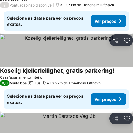
/
a 12.2 km de Trondheim lufthavn
Pontuação não disponível
Selecione as datas para ver os preços
Ver preços
exatos.
Partilhar
Ad
Koselig kjellerleilighet, gratis parkering!
Casa/apartamento inteiro
8,0
Muito boa
13
a 18.5 km de Trondheim lufthavn
Selecione as datas para ver os preços
Ver preços
exatos.
Partilhar
Ad