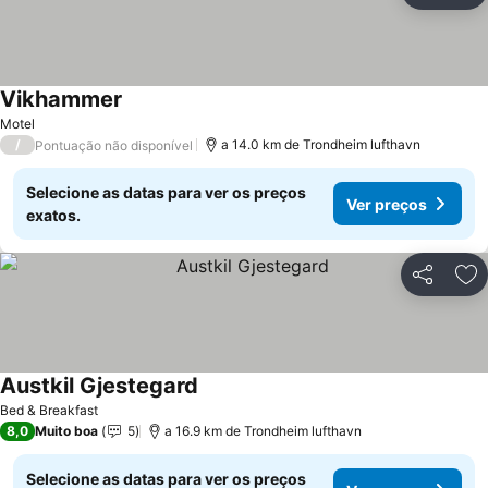
Vikhammer
Motel
/
a 14.0 km de Trondheim lufthavn
Pontuação não disponível
Selecione as datas para ver os preços
Ver preços
exatos.
Partilhar
Ad
Austkil Gjestegard
Bed & Breakfast
8,0
Muito boa
5
a 16.9 km de Trondheim lufthavn
Selecione as datas para ver os preços