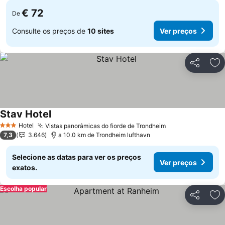
€ 72
De
Consulte os preços de
10 sites
Ver preços
Partilhar
Ad
Stav Hotel
Hotel
Vistas panorâmicas do fiorde de Trondheim
3 Estrelas
7,3
3.646
a 10.0 km de Trondheim lufthavn
Selecione as datas para ver os preços
Ver preços
exatos.
Escolha popular
Partilhar
Ad