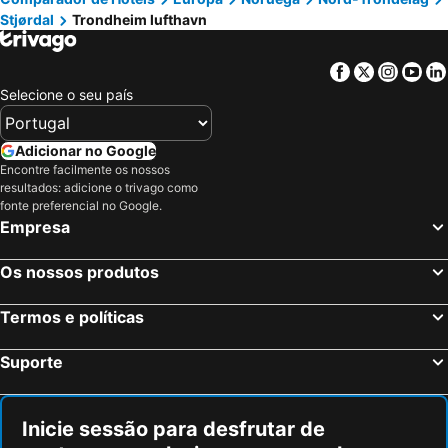
Stjørdal
Trondheim lufthavn
The great challenge
ISFiT - The Student Festival
International Chamber Music Festival
Trondheim Torg
Facebook
Twitter
Insta
Yo
Trondheim Spektrum
City Syd
Selecione o seu país
The Vass Mountain
Granåsen Ski Centre
Idre Airport
Frösö Zoo
Adicionar no Google
Storsjöbadet
Namsos Airport
Encontre facilmente os nossos
resultados: adicione o trivago como
Fjätervålen
Åreskutan
fonte preferencial no Google.
Empresa
Andalsnes Cruise Habour
Atlanterhavsveien
Trollstigen
Os nossos produtos
Termos e políticas
Suporte
Inicie sessão para desfrutar de