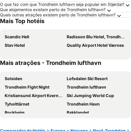
O que faz com que Trondheim lufthavn seja popular em Stjørdal?
Que alojamentos existem perto de Trondheim lufthavn?
Quais outras atrações existem perto de Trondheim lufthavn?
Mais Top hotéis
Scandic Hell
Radisson Blu Hotel, Trondheim Airport
Stav Hotel
Quality Airport Hotel Værnes
Mais atrações - Trondheim lufthavn
Solsiden
Lofsdalen Ski Resort
Trondheim Fight Night
Trondheim lufthavn
Kristiansund Airport Kvernberget
Ski Jumping World Cup
Tyholttårnet
Trondheim Havn
Rockheim
Bakklandet
Trondheim Central Station
Lerkendal Stadium
Nidarosdomen
The St Olavs festival
Comparador de Hotéis
Europa
Noruega
Nord-Trondelag