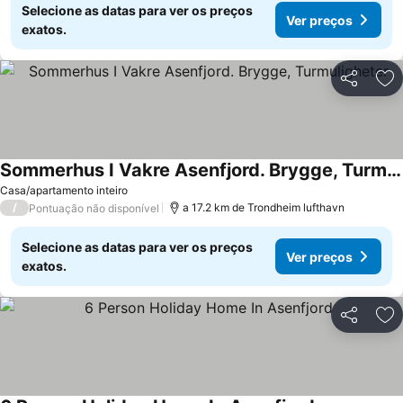
Selecione as datas para ver os preços
Ver preços
exatos.
Partilhar
Ad
Sommerhus I Vakre Asenfjord. Brygge, Turmuligheter
Casa/apartamento inteiro
/
a 17.2 km de Trondheim lufthavn
Pontuação não disponível
Selecione as datas para ver os preços
Ver preços
exatos.
Partilhar
Ad