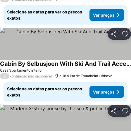
Selecione as datas para ver os preços
Ver preços
exatos.
Partilhar
Ad
Cabin By Selbusjoen With Ski And Trail Access
Casa/apartamento inteiro
/
a 18.9 km de Trondheim lufthavn
Pontuação não disponível
Selecione as datas para ver os preços
Ver preços
exatos.
Partilhar
Ad