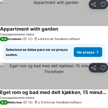
Partilhar
Ad
Appartment with garden
Casa/apartamento inteiro
9,6
Excelente
27
a 8.8 km de Trondheim lufthavn
Selecione as datas para ver os preços
Ver preços
exatos.
Partilhar
Ad
Eget rom og bad med delt kjøkken, 15 minutter fra Trondheim
Casa/apartamento inteiro
8,4
Muito boa
10
a 15.9 km de Trondheim lufthavn