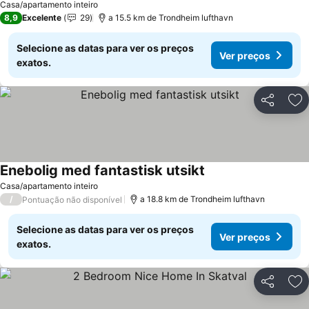
Casa/apartamento inteiro
8,9
Excelente
29
a 15.5 km de Trondheim lufthavn
Selecione as datas para ver os preços
Ver preços
exatos.
Partilhar
Ad
Enebolig med fantastisk utsikt
Casa/apartamento inteiro
/
a 18.8 km de Trondheim lufthavn
Pontuação não disponível
Selecione as datas para ver os preços
Ver preços
exatos.
Partilhar
Ad