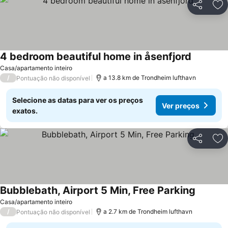
Partilhar
Ad
4 bedroom beautiful home in åsenfjord
Casa/apartamento inteiro
/
a 13.8 km de Trondheim lufthavn
Pontuação não disponível
Selecione as datas para ver os preços
Ver preços
exatos.
Partilhar
Ad
Bubblebath, Airport 5 Min, Free Parking
Casa/apartamento inteiro
/
a 2.7 km de Trondheim lufthavn
Pontuação não disponível