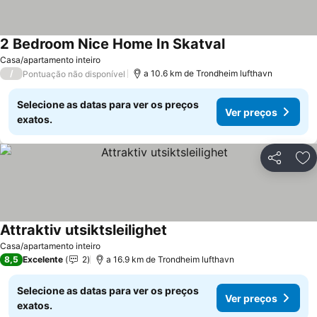
2 Bedroom Nice Home In Skatval
Casa/apartamento inteiro
/
a 10.6 km de Trondheim lufthavn
Pontuação não disponível
Selecione as datas para ver os preços
Ver preços
exatos.
Partilhar
Ad
Attraktiv utsiktsleilighet
Casa/apartamento inteiro
8,5
Excelente
2
a 16.9 km de Trondheim lufthavn
Selecione as datas para ver os preços
Ver preços
exatos.