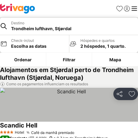
Favoritos
Iniciar
Me
Destino
Trondheim lufthavn, Stjørdal
Check-in/out
Hóspedes e quartos
Escolha as datas
2 hóspedes, 1 quarto.
Ordenar
Filtrar
Mapa
Alojamentos em Stjørdal perto de Trondheim
lufthavn (Stjørdal, Noruega)
Como os pagamentos influenciam os resultados
Partilhar
Ad
Scandic Hell
Hotel
Café da manhã premiado
4 Estrelas