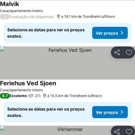
Malvik
Casa/apartamento inteiro
/
a 16.1 km de Trondheim lufthavn
Pontuação não disponível
Selecione as datas para ver os preços
Ver preços
exatos.
Partilhar
Ad
Feriehus Ved Sjoen
Casa/apartamento inteiro
8,7
Excelente
27
a 15.5 km de Trondheim lufthavn
Selecione as datas para ver os preços
Ver preços
exatos.
Partilhar
Ad