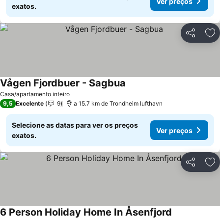
Ver preços
exatos.
Partilhar
Ad
Vågen Fjordbuer - Sagbua
Casa/apartamento inteiro
9,5
Excelente
9
a 15.7 km de Trondheim lufthavn
Selecione as datas para ver os preços
Ver preços
exatos.
Partilhar
Ad
6 Person Holiday Home In Åsenfjord