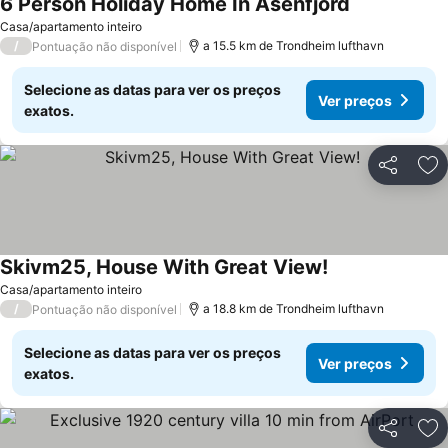
6 Person Holiday Home In Asenfjord
Casa/apartamento inteiro
/
a 15.5 km de Trondheim lufthavn
Pontuação não disponível
Selecione as datas para ver os preços
Ver preços
exatos.
Partilhar
Ad
Skivm25, House With Great View!
Casa/apartamento inteiro
/
a 18.8 km de Trondheim lufthavn
Pontuação não disponível
Selecione as datas para ver os preços
Ver preços
exatos.
Partilhar
Ad