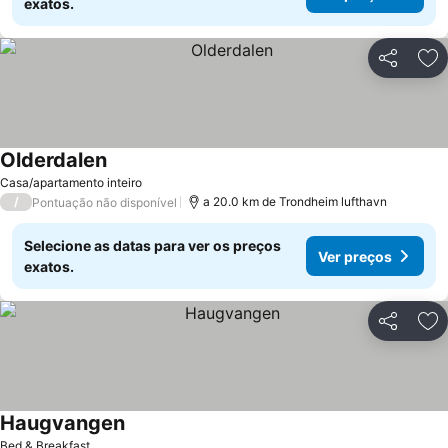
exatos.
Partilhar
Ad
Olderdalen
Casa/apartamento inteiro
/
a 20.0 km de Trondheim lufthavn
Pontuação não disponível
Selecione as datas para ver os preços
Ver preços
exatos.
Partilhar
Ad
Haugvangen
Bed & Breakfast