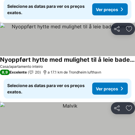
Selecione as datas para ver os preços
Ver preços
exatos.
Partilhar
Ad
Nyoppført hytte med mulighet til å leie badestamp
Casa/apartamento inteiro
8,9
Excelente
20
a 17.1 km de Trondheim lufthavn
Selecione as datas para ver os preços
Ver preços
exatos.
Partilhar
Ad