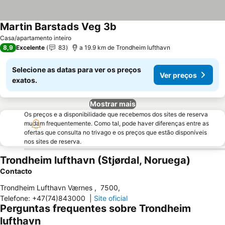
Martin Barstads Veg 3b
Casa/apartamento inteiro
8,9
Excelente
83
a 19.9 km de Trondheim lufthavn
Selecione as datas para ver os preços
Ver preços
exatos.
Mostrar mais
Os preços e a disponibilidade que recebemos dos sites de reserva
mudam frequentemente. Como tal, pode haver diferenças entre as
ofertas que consulta no trivago e os preços que estão disponíveis
nos sites de reserva.
Trondheim lufthavn (Stjørdal, Noruega)
Contacto
Trondheim Lufthavn Værnes
,
7500
,
Telefone
:
+47(74)843000
|
Site oficial
Perguntas frequentes sobre Trondheim
lufthavn