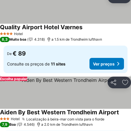
Partilhar
Ad
Quality Airport Hotel Værnes
Hotel
4 Estrelas
8,3
Muito boa
4.318
a 1.5 km de Trondheim lufthavn
€ 89
De
Consulte os preços de
11 sites
Ver preços
Escolha popular
Partilhar
Ad
Aiden By Best Western Trondheim Airport
Hotel
Localização à beira-mar com vista para o fiorde
3 Estrelas
7,9
Boa
4.546
a 2.0 km de Trondheim lufthavn