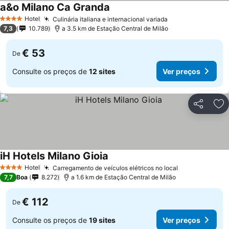
a&o Milano Ca Granda
Hotel
Culinária italiana e internacional variada
4 Estrelas
7,3
10.789
a 3.5 km de Estação Central de Milão
€ 53
De
Consulte os preços de
12 sites
Ver preços
Partilhar
Ad
iH Hotels Milano Gioia
Hotel
Carregamento de veículos elétricos no local
4 Estrelas
7,7
Boa
8.272
a 1.6 km de Estação Central de Milão
€ 112
De
Consulte os preços de
19 sites
Ver preços