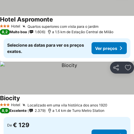
Hotel Aspromonte
Hotel
Quartos superiores com vista para o jardim
3 Estrelas
8,2
Muito boa
1.606
a 1.5 km de Estação Central de Milão
Selecione as datas para ver os preços
Ver preços
exatos.
Partilhar
Ad
Biocity
Hotel
Localizado em uma vila histórica dos anos 1920
3 Estrelas
8,9
Excelente
2.379
a 1.4 km de Turro Metro Station
€ 129
De