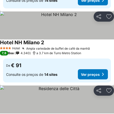
Consulte os preços de
14 sites
Ver preços
Partilhar
Ad
Hotel NH Milano 2
Hotel
Ampla variedade de buffet de café da manhã
4 Estrelas
7,8
Boa
4.340
a 3.7 km de Turro Metro Station
€ 91
De
Consulte os preços de
14 sites
Ver preços
Partilhar
Ad