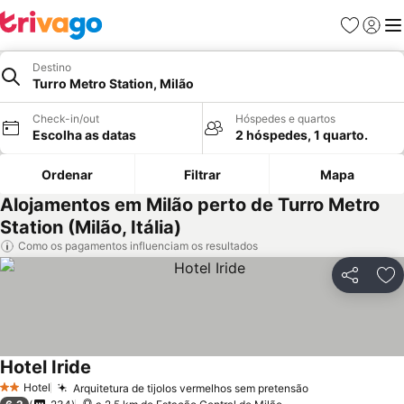
Favoritos
Iniciar
Me
Destino
Turro Metro Station, Milão
Check-in/out
Hóspedes e quartos
Escolha as datas
2 hóspedes, 1 quarto.
Ordenar
Filtrar
Mapa
Alojamentos em Milão perto de Turro Metro
Station (Milão, Itália)
Como os pagamentos influenciam os resultados
Partilhar
Ad
Hotel Iride
Hotel
Arquitetura de tijolos vermelhos sem pretensão
2 Estrelas