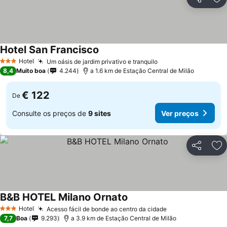
Partilhar
Ad
Hotel San Francisco
Hotel
Um oásis de jardim privativo e tranquilo
3 Estrelas
8,4
Muito boa
4.244
a 1.6 km de Estação Central de Milão
€ 122
De
Consulte os preços de
9 sites
Ver preços
Partilhar
Ad
B&B HOTEL Milano Ornato
Hotel
Acesso fácil de bonde ao centro da cidade
3 Estrelas
7,7
Boa
9.293
a 3.9 km de Estação Central de Milão