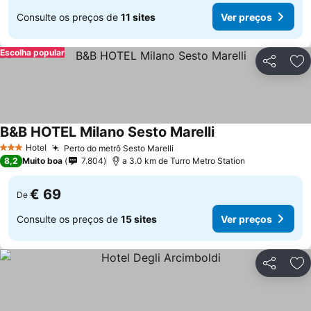
Consulte os preços de
11 sites
Ver preços
Escolha popular
Partilhar
Ad
B&B HOTEL Milano Sesto Marelli
Hotel
Perto do metrô Sesto Marelli
3 Estrelas
8,2
Muito boa
7.804
a 3.0 km de Turro Metro Station
€ 69
De
Consulte os preços de
15 sites
Ver preços
Partilhar
Ad