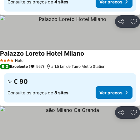
Consulte os preços de
4 sites
Ver preços
Partilhar
Ad
Palazzo Loreto Hotel Milano
Hotel
4 Estrelas
9,0
Excelente
957
a 1.5 km de Turro Metro Station
€ 90
De
Consulte os preços de
8 sites
Ver preços
Partilhar
Ad