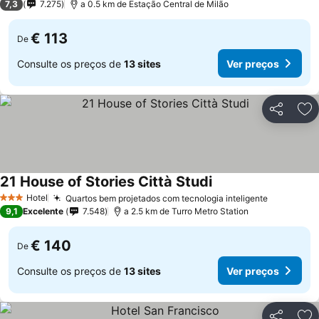
7,3
7.275
a 0.5 km de Estação Central de Milão
€ 113
De
Consulte os preços de
13 sites
Ver preços
Partilhar
Ad
21 House of Stories Città Studi
Hotel
Quartos bem projetados com tecnologia inteligente
3 Estrelas
9,1
Excelente
7.548
a 2.5 km de Turro Metro Station
€ 140
De
Consulte os preços de
13 sites
Ver preços