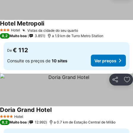
Hotel Metropoli
Hotel
Vistas da cidade do seu quarto
3 Estrelas
8,2
Muito boa
3.851
a 1.9 km de Turro Metro Station
€ 112
De
Consulte os preços de
10 sites
Ver preços
Partilhar
Ad
Doria Grand Hotel
Hotel
4 Estrelas
8,2
Muito boa
12.992
a 0.7 km de Estação Central de Milão