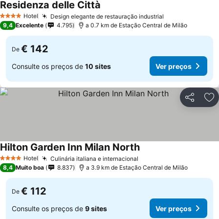
Residenza delle Città
Hotel
Design elegante de restauração industrial
4 Estrelas
9,4
Excelente
4.795
a 0.7 km de Estação Central de Milão
€ 142
De
Consulte os preços de
10 sites
Ver preços
Partilhar
Ad
Hilton Garden Inn Milan North
Hotel
Culinária italiana e internacional
4 Estrelas
8,4
Muito boa
8.837
a 3.9 km de Estação Central de Milão
€ 112
De
Consulte os preços de
9 sites
Ver preços