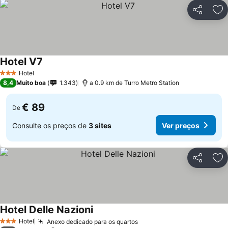
Partilhar
Ad
Hotel V7
Hotel
3 Estrelas
8,4
Muito boa
1.343
a 0.9 km de Turro Metro Station
€ 89
De
Consulte os preços de
3 sites
Ver preços
Partilhar
Ad
Hotel Delle Nazioni
Hotel
Anexo dedicado para os quartos
3 Estrelas