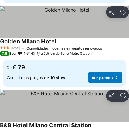
Partilhar
Ad
Golden Milano Hotel
Hotel
Comodidades modernas em quartos renovados
3 Estrelas
7,6
Boa
4.644
a 3.5 km de Turro Metro Station
€ 79
De
Consulte os preços de
10 sites
Ver preços
Partilhar
Ad
B&B Hotel Milano Central Station