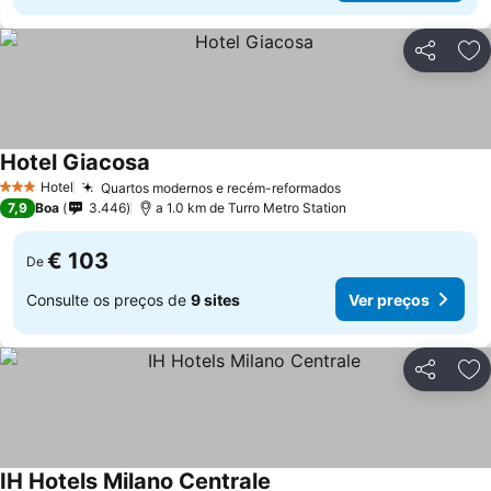
Partilhar
Ad
Hotel Giacosa
Hotel
Quartos modernos e recém-reformados
3 Estrelas
7,9
Boa
3.446
a 1.0 km de Turro Metro Station
€ 103
De
Consulte os preços de
9 sites
Ver preços
Partilhar
Ad
IH Hotels Milano Centrale