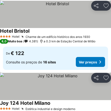
Partilhar
Ad
Hotel Bristol
Hotel
Charme de um edifício histórico dos anos 1930
4 Estrelas
8,0
Muito boa
4.381
a 0.3 km de Estação Central de Milão
€ 122
De
Consulte os preços de
16 sites
Ver preços
Partilhar
Ad
Joy 124 Hotel Milano
Hotel
Estética industrial e design moderno
4 Estrelas