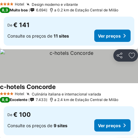
Hotel
Design moderno e vibrante
4 Estrelas
8,3
Muito boa
6.694
a 0.2 km de Estação Central de Milão
€ 141
De
Consulte os preços de
11 sites
Ver preços
Partilhar
Ad
c-hotels Concorde
Hotel
Culinária italiana e internacional variada
4 Estrelas
8,6
Excelente
7.433
a 2.4 km de Estação Central de Milão
€ 100
De
Consulte os preços de
9 sites
Ver preços