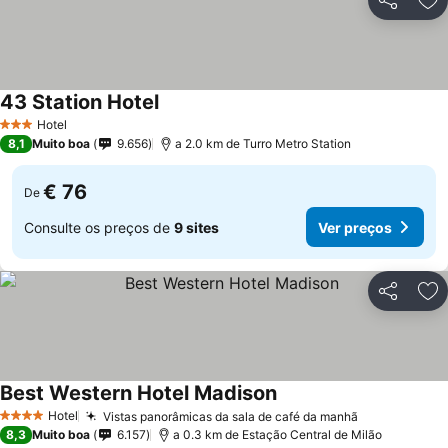
Partilhar
Ad
43 Station Hotel
Hotel
3 Estrelas
8,1
Muito boa
9.656
a 2.0 km de Turro Metro Station
€ 76
De
Consulte os preços de
9 sites
Ver preços
Partilhar
Ad
Best Western Hotel Madison
Hotel
Vistas panorâmicas da sala de café da manhã
4 Estrelas
8,3
Muito boa
6.157
a 0.3 km de Estação Central de Milão