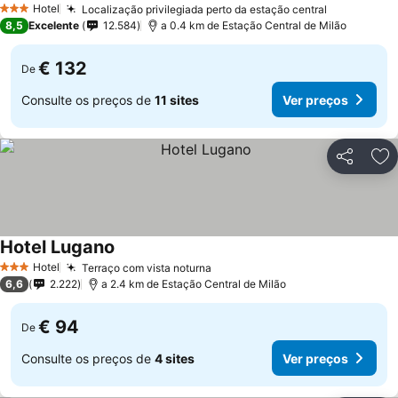
Hotel
Localização privilegiada perto da estação central
3 Estrelas
8,5
Excelente
12.584
a 0.4 km de Estação Central de Milão
€ 132
De
Consulte os preços de
11 sites
Ver preços
Partilhar
Ad
Hotel Lugano
Hotel
Terraço com vista noturna
3 Estrelas
6,6
2.222
a 2.4 km de Estação Central de Milão
€ 94
De
Consulte os preços de
4 sites
Ver preços