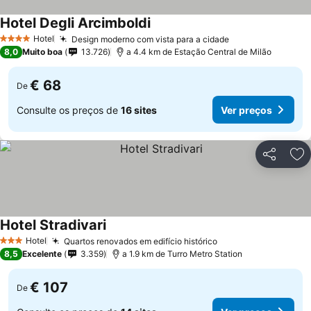
Hotel Degli Arcimboldi
Hotel
Design moderno com vista para a cidade
4 Estrelas
8,0
Muito boa
13.726
a 4.4 km de Estação Central de Milão
€ 68
De
Consulte os preços de
16 sites
Ver preços
Partilhar
Ad
Hotel Stradivari
Hotel
Quartos renovados em edifício histórico
3 Estrelas
8,5
Excelente
3.359
a 1.9 km de Turro Metro Station
€ 107
De