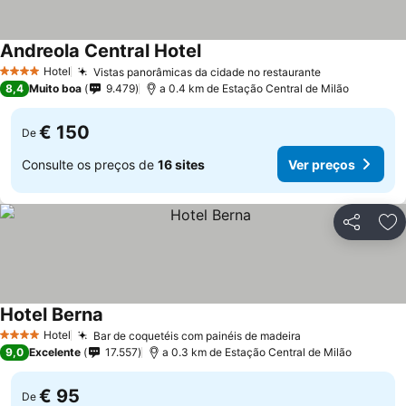
Andreola Central Hotel
Hotel
Vistas panorâmicas da cidade no restaurante
4 Estrelas
8,4
Muito boa
9.479
a 0.4 km de Estação Central de Milão
€ 150
De
Consulte os preços de
16 sites
Ver preços
Partilhar
Ad
Hotel Berna
Hotel
Bar de coquetéis com painéis de madeira
4 Estrelas
9,0
Excelente
17.557
a 0.3 km de Estação Central de Milão
€ 95
De