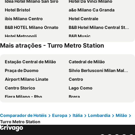
Idea Hotel Milano San Siro
Hotel Da Vinci Milano
Hotel Bristol
a&o Milano Ca Granda
ibis Milano Centro
Hotel Centrale
B&B HOTEL Milano Ornato
B&B Hotel Milano Central Station
Hotel Metropoli
B&B Music
Mais atrações - Turro Metro Station
iH Hotels Milano Gioia
Eurohotel
Golf Hotel Milano
J24 Hotel Milano
Estação Central de Milão
Catedral de Milão
Hotel Berna
Klima Hotel Milano Fiere
Praça de Duomo
Silvio Berlusconi Milan Malpensa Airport
Hotel Degli Arcimboldi
Meliá Milano
Airport Milano Linate
Centro
Hotel Raffaello
43 Station Hotel
Centro Storico
Lago Como
iH Hotels Milano ApartHotel Argonne Park
Hotel Mayorca
Fiera Milano - Rho
Brera
Doria Grand Hotel
Albergo Corvetto Corso Lodi
Centrale Metro Station
Aeroporto Orio al Serio
Best Western The Hub Hotel
Golden Milano Hotel
Navigli
Verona Porta Nuova
NH Linate
IH Hotels Milano Centrale
Comparador de Hotéis
Europa
Itália
Lombardia
Milão
Turro Metro Station
Cidade Alta de Bérgamo
La Spezia Central Station
Brunelleschi Hotel
NH Collection Milano Touring
Bernina Express
Airport Bologna Guglielmo Marconi
Acca Palace
Novotel Milano Linate Aeroporto