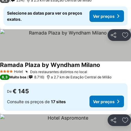
6,2
234
a 2.5 km de Estação Central de Milão
Selecione as datas para ver os preços
Ver preços
exatos.
Partilhar
Ad
Ramada Plaza by Wyndham Milano
Hotel
Dois restaurantes distintos no local
4 Estrelas
8,3
Muito boa
8.716
a 2.7 km de Estação Central de Milão
€ 145
De
Consulte os preços de
17 sites
Ver preços
Partilhar
Ad