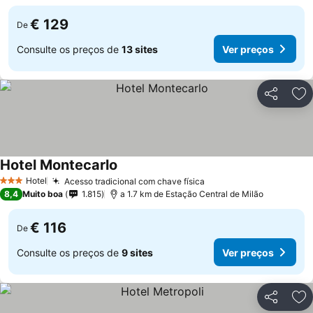
€ 129
De
Consulte os preços de
13 sites
Ver preços
Partilhar
Ad
Hotel Montecarlo
Hotel
Acesso tradicional com chave física
3 Estrelas
8,4
Muito boa
1.815
a 1.7 km de Estação Central de Milão
€ 116
De
Consulte os preços de
9 sites
Ver preços
Partilhar
Ad