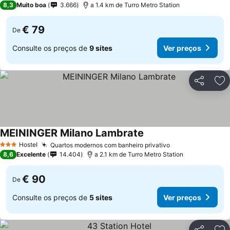
8,3
Muito boa
3.666
a 1.4 km de Turro Metro Station
€ 79
De
Consulte os preços de
9 sites
Ver preços
Partilhar
Ad
MEININGER Milano Lambrate
Hostel
Quartos modernos com banheiro privativo
3 Estrelas
8,6
Excelente
14.404
a 2.1 km de Turro Metro Station
€ 90
De
Consulte os preços de
5 sites
Ver preços