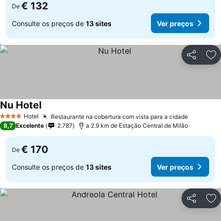
€ 132
De
Consulte os preços de
13 sites
Ver preços
Partilhar
Ad
Nu Hotel
Hotel
Restaurante na cobertura com vista para a cidade
4 Estrelas
8,7
Excelente
2.787
a 2.9 km de Estação Central de Milão
€ 170
De
Consulte os preços de
13 sites
Ver preços
Partilhar
Ad