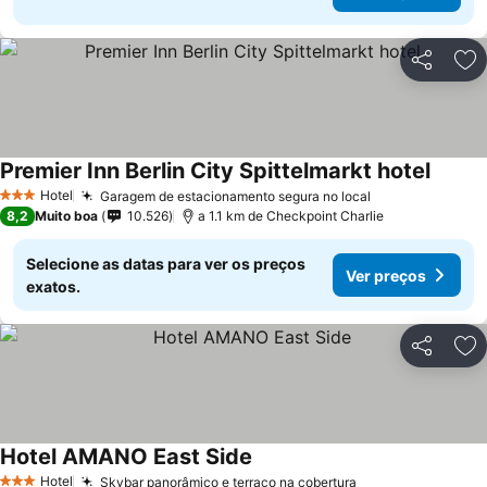
Partilhar
Ad
Premier Inn Berlin City Spittelmarkt hotel
Ver pr
Hotel
Garagem de estacionamento segura no local
Ver preços
3 Estrelas
8,2
Muito boa
10.526
a 1.1 km de Checkpoint Charlie
Selecione as datas para ver os preços
Ver preços
exatos.
Partilhar
Ad
Hotel AMANO East Side
Ver preços
Hotel
Skybar panorâmico e terraço na cobertura
Ver preços