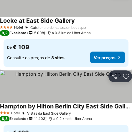
Locke at East Side Gallery
Ver preços
Hotel
Cafeteria e delicatessen boutique
Ver preços
4 Estrelas
9,2
Excelente
5.008
a 0.3 km de Uber Arena
€ 109
De
Consulte os preços de
8 sites
Ver preços
Partilhar
Ad
Hampton by Hilton Berlin City East Side Gallery
Ver preços
Hotel
Vistas da East Side Gallery
Ver preços
3 Estrelas
8,8
Excelente
11.403
a 0.2 km de Uber Arena