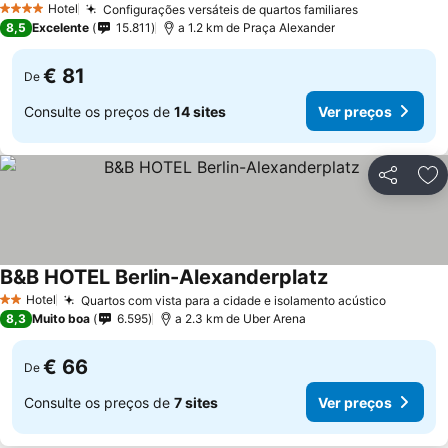
Hotel
Configurações versáteis de quartos familiares
Ver preços
4 Estrelas
8,5
Excelente
15.811
a 1.2 km de Praça Alexander
€ 81
De
Consulte os preços de
14 sites
Ver preços
Partilhar
Ad
B&B HOTEL Berlin-Alexanderplatz
Ver preços
Hotel
Quartos com vista para a cidade e isolamento acústico
Ver pre
2 Estrelas
8,3
Muito boa
6.595
a 2.3 km de Uber Arena
€ 66
De
Consulte os preços de
7 sites
Ver preços