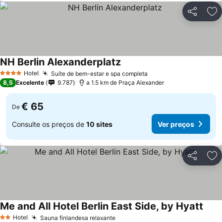
Partilhar
Ad
NH Berlin Alexanderplatz
Ver preços
Hotel
Suíte de bem-estar e spa completa
Ver preços
4 Estrelas
8,5
Excelente
9.787
a 1.5 km de Praça Alexander
€ 65
De
Consulte os preços de
10 sites
Ver preços
Partilhar
Ad
Me and All Hotel Berlin East Side, by Hyatt
Ver 
Hotel
Sauna finlandesa relaxante
Ver preços
2 Estrelas