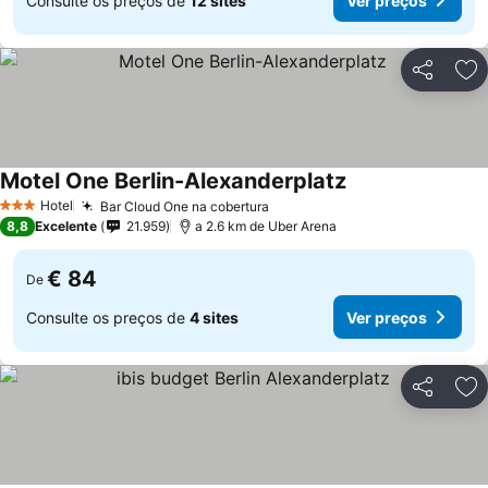
Consulte os preços de
12 sites
Ver preços
Partilhar
Ad
Motel One Berlin-Alexanderplatz
Ver preços
Hotel
Bar Cloud One na cobertura
Ver preços
3 Estrelas
8,8
Excelente
21.959
a 2.6 km de Uber Arena
€ 84
De
Consulte os preços de
4 sites
Ver preços
Partilhar
Ad