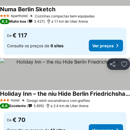
Numa Berlin Sketch
Ver preços
Aparthotel
Cozinhas compactas bem equipadas
Ver preços
3 Estrelas
8,3
Muito boa
3.427
a 1.1 km de Uber Arena
€ 117
De
Consulte os preços de
6 sites
Ver preços
Partilhar
Ad
Holiday Inn – the niu Hide Berlin Friedrichshain
Ver preços
Hotel
Design retrô-escandinavo com grafites
Ver preços
3 Estrelas
8,6
Excelente
5.895
a 2.4 km de Uber Arena
€ 70
De