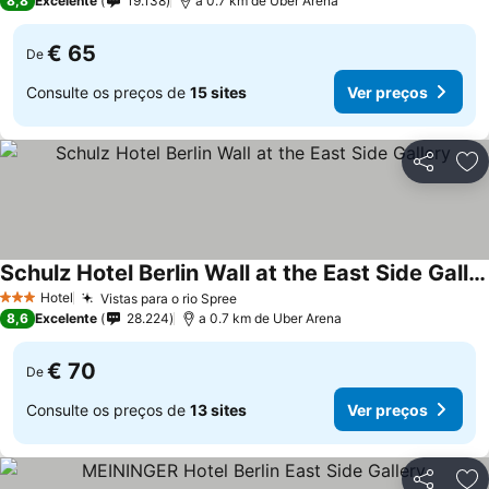
8,8
Excelente
19.138
a 0.7 km de Uber Arena
€ 65
De
Consulte os preços de
15 sites
Ver preços
Partilhar
Ad
Schulz Hotel Berlin Wall at the East Side Gallery
Ver preços
Hotel
Vistas para o rio Spree
Ver preços
3 Estrelas
8,6
Excelente
28.224
a 0.7 km de Uber Arena
€ 70
De
Consulte os preços de
13 sites
Ver preços