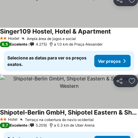
Partilhar
Ad
Singer109 Hostel, Hotel & Apartment
Ver preços
Hostel
Ampla área de jogos e social
Ver preços
2 Estrelas
8,5
Excelente
4.275
a 1.0 km de Praça Alexander
Selecione as datas para ver os preços
Ver preços
exatos.
Partilhar
Ad
Shipotel-Berlin GmbH, Shipotel Eastern & Shipotel Western
Ver preços
Hotel
Terraço na cobertura do navio ocidental
Ver preços
2 Estrelas
8,7
Excelente
5.209
a 0.3 km de Uber Arena