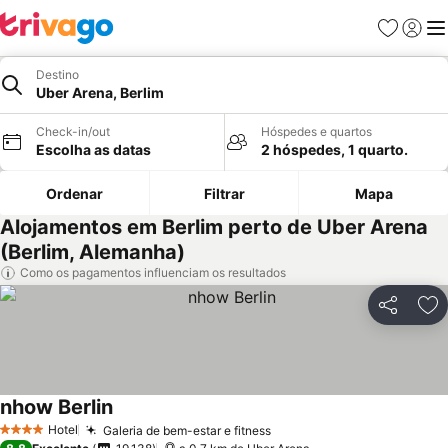
Favoritos
Iniciar
Me
Destino
Uber Arena, Berlim
Check-in/out
Hóspedes e quartos
Escolha as datas
2 hóspedes, 1 quarto.
Ordenar
Filtrar
Mapa
Alojamentos em Berlim perto de Uber Arena
(Berlim, Alemanha)
Como os pagamentos influenciam os resultados
Partilhar
Ad
nhow Berlin
Ver preços
Hotel
Galeria de bem-estar e fitness
Ver preços
4 Estrelas