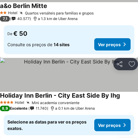
a&o Berlin Mitte
Ver preços
Hotel
Quartos versáteis para famílias e grupos
Ver preços
2 Estrelas
7,1
40.577
a 1.3 km de Uber Arena
€ 50
De
Consulte os preços de
14 sites
Ver preços
Partilhar
Ad
Holiday Inn Berlin - City East Side By Ihg
Ver pre
Hotel
Mini academia conveniente
Ver preços
4 Estrelas
8,9
Excelente
11.740
a 0.1 km de Uber Arena
Selecione as datas para ver os preços
Ver preços
exatos.