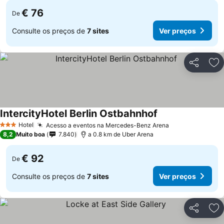
€ 76
De
Consulte os preços de
7 sites
Ver preços
Partilhar
Ad
IntercityHotel Berlin Ostbahnhof
Ver preços
Hotel
Acesso a eventos na Mercedes-Benz Arena
Ver preços
3 Estrelas
8,2
Muito boa
7.840
a 0.8 km de Uber Arena
€ 92
De
Consulte os preços de
7 sites
Ver preços
Partilhar
Ad