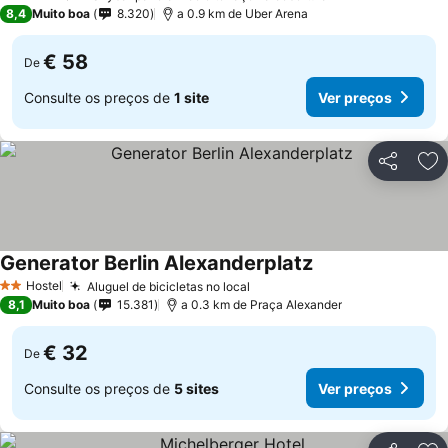
3 Estrelas
8,4
Muito boa
8.320
a 0.9 km de Uber Arena
€ 58
De
Consulte os preços de
1 site
Ver preços
Partilhar
Ad
Generator Berlin Alexanderplatz
Ver preços
Hostel
Aluguel de bicicletas no local
Ver preços
2 Estrelas
8,1
Muito boa
15.381
a 0.3 km de Praça Alexander
€ 32
De
Consulte os preços de
5 sites
Ver preços