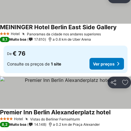
Partilhar
Ad
MEININGER Hotel Berlin East Side Gallery
Ver pr
Hotel
Panoramas da cidade nos andares superiores
Ver preços
3 Estrelas
8,1
Muito boa
17.610
a 0.6 km de Uber Arena
€ 76
De
Consulte os preços de
1 site
Ver preços
Partilhar
Ad
Premier Inn Berlin Alexanderplatz hotel
Ver preç
Hotel
Vistas do Berliner Fernsehturm
Ver preços
4 Estrelas
8,2
Muito boa
14.148
a 0.2 km de Praça Alexander