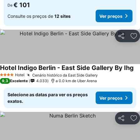
€ 101
De
Consulte os preços de
12 sites
Ver preços
Partilhar
Ad
Hotel Indigo Berlin - East Side Gallery By Ihg
Ve
Hotel
Cenário histórico da East Side Gallery
Ver preços
4 Estrelas
9,3
Excelente
4.033
a 0.0 km de Uber Arena
Selecione as datas para ver os preços
Ver preços
exatos.
Partilhar
Ad