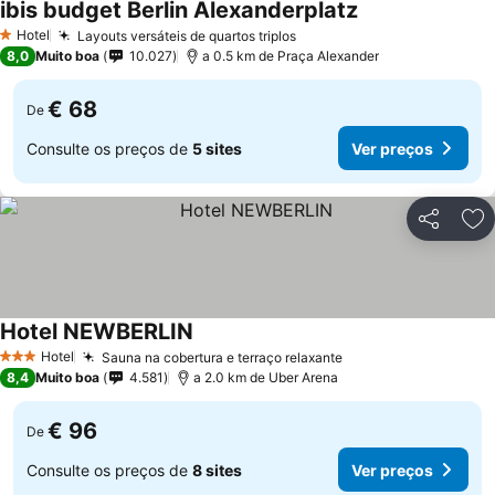
ibis budget Berlin Alexanderplatz
Ver preços
Hotel
Layouts versáteis de quartos triplos
Ver preços
1 Estrelas
8,0
Muito boa
10.027
a 0.5 km de Praça Alexander
€ 68
De
Consulte os preços de
5 sites
Ver preços
Partilhar
Ad
Hotel NEWBERLIN
Ver preços
Hotel
Sauna na cobertura e terraço relaxante
Ver preços
3 Estrelas
8,4
Muito boa
4.581
a 2.0 km de Uber Arena
€ 96
De
Consulte os preços de
8 sites
Ver preços