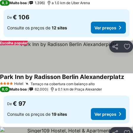
8,3
Muito boa
1.396
a 1.0 km de Uber Arena
€ 106
De
Consulte os preços de
12 sites
Ver preços
Escolha popular
Partilhar
Ad
Park Inn by Radisson Berlin Alexanderplatz
Ver
Hotel
Terraço na cobertura com balanço alto
Ver preços
4 Estrelas
8,0
Muito boa
62.000
a 0.1 km de Praça Alexander
€ 97
De
Consulte os preços de
19 sites
Ver preços