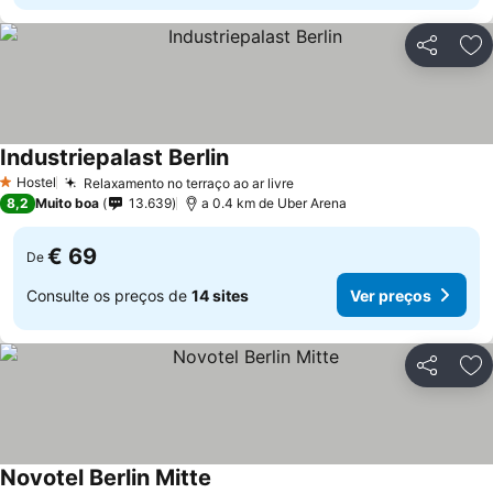
Partilhar
Ad
Industriepalast Berlin
Ver preços
Hostel
Relaxamento no terraço ao ar livre
Ver preços
1 Estrelas
8,2
Muito boa
13.639
a 0.4 km de Uber Arena
€ 69
De
Consulte os preços de
14 sites
Ver preços
Partilhar
Ad
Novotel Berlin Mitte
Ver preços