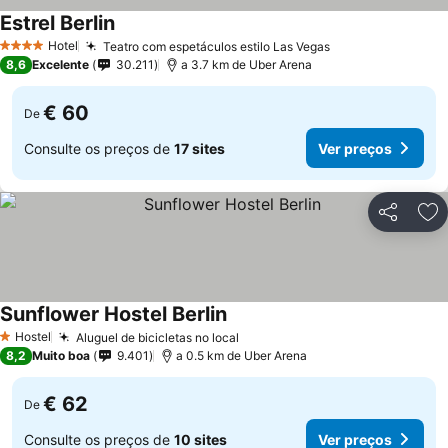
Estrel Berlin
Ver preços
Hotel
Teatro com espetáculos estilo Las Vegas
Ver preços
4 Estrelas
8,6
Excelente
30.211
a 3.7 km de Uber Arena
€ 60
De
Consulte os preços de
17 sites
Ver preços
Partilhar
Ad
Sunflower Hostel Berlin
Ver preços
Hostel
Aluguel de bicicletas no local
Ver preços
1 Estrelas
8,2
Muito boa
9.401
a 0.5 km de Uber Arena
€ 62
De
Consulte os preços de
10 sites
Ver preços