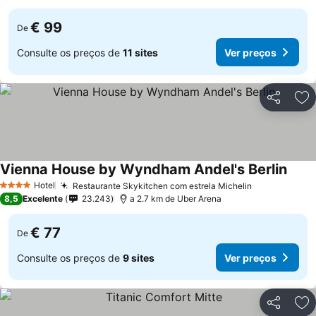
€ 99
De
Consulte os preços de
11 sites
Ver preços
Partilhar
Ad
Vienna House by Wyndham Andel's Berlin
Ver p
Hotel
Restaurante Skykitchen com estrela Michelin
Ver preços
4 Estrelas
8,5
Excelente
23.243
a 2.7 km de Uber Arena
€ 77
De
Consulte os preços de
9 sites
Ver preços
Partilhar
Ad