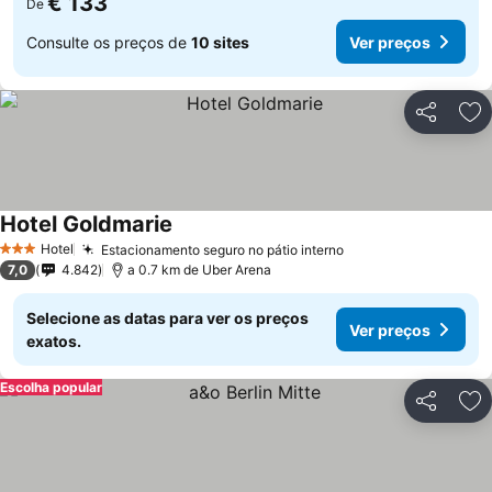
€ 133
De
Consulte os preços de
10 sites
Ver preços
Partilhar
Ad
Hotel Goldmarie
Ver preços
Hotel
Estacionamento seguro no pátio interno
Ver preços
3 Estrelas
7,0
4.842
a 0.7 km de Uber Arena
Selecione as datas para ver os preços
Ver preços
exatos.
Escolha popular
Partilhar
Ad