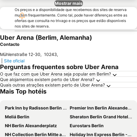
Mostrar mais
Os preços e a disponibilidade que recebemos dos sites de reserva
mudam frequentemente. Como tal, pode haver diferenças entre as
ofertas que consulta no trivago e os preços que estão disponíveis
nos sites de reserva.
Uber Arena (Berlim, Alemanha)
Contacto
Mühlenstraße 12-30
,
10243
,
|
Site oficial
Perguntas frequentes sobre Uber Arena
O que faz com que Uber Arena seja popular em Berlim?
Que alojamentos existem perto de Uber Arena?
Quais outras atrações existem perto de Uber Arena?
Mais Top hotéis
Park Inn by Radisson Berlin Alexanderplatz
Premier Inn Berlin Alexanderplatz hotel
Meliá Berlin
Sheraton Berlin Grand Hotel Esplanade
NH Berlin Alexanderplatz
Eurostars Berlin
NH Collection Berlin Mitte am Checkpoint Charlie
Holiday Inn Express Berlin - Alexanderplatz By Ihg