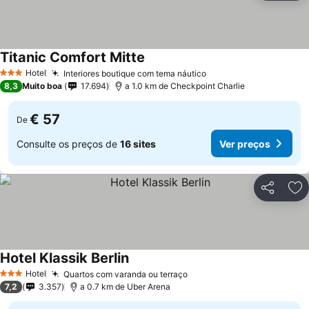
Titanic Comfort Mitte
Ver preços
Hotel
Interiores boutique com tema náutico
Ver preços
3 Estrelas
8,3
Muito boa
17.694
a 1.0 km de Checkpoint Charlie
€ 57
De
Consulte os preços de
16 sites
Ver preços
Partilhar
Ad
Hotel Klassik Berlin
Ver preços
Hotel
Quartos com varanda ou terraço
Ver preços
3 Estrelas
7,2
3.357
a 0.7 km de Uber Arena