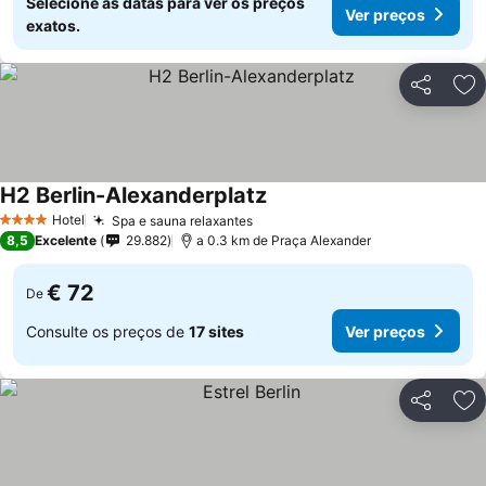
Selecione as datas para ver os preços
Ver preços
exatos.
Partilhar
Ad
H2 Berlin-Alexanderplatz
Ver preços
Hotel
Spa e sauna relaxantes
Ver preços
4 Estrelas
8,5
Excelente
29.882
a 0.3 km de Praça Alexander
€ 72
De
Consulte os preços de
17 sites
Ver preços
Partilhar
Ad