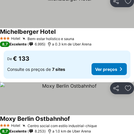
Partilhar
Ad
Michelberger Hotel
Ver preços
Hotel
Bem-estar holístico e sauna
Ver preços
3 Estrelas
8,7
Excelente
6.995
a 0.3 km de Uber Arena
€ 133
De
Consulte os preços de
7 sites
Ver preços
Partilhar
Ad
Moxy Berlin Ostbahnhof
Ver preços
Hotel
Centro social com estilo industrial-chique
Ver preços
3 Estrelas
8,7
Excelente
8.253
a 1.0 km de Uber Arena