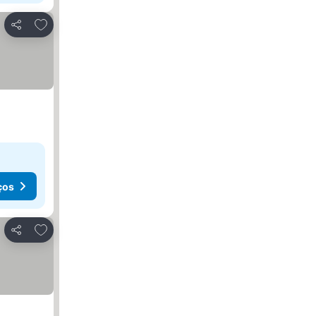
Adicionar aos favoritos
Partilhar
ços
Adicionar aos favoritos
Partilhar