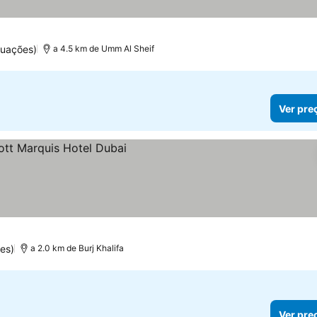
tuações)
a 4.5 km de Umm Al Sheif
Ver pre
es)
a 2.0 km de Burj Khalifa
Ver pre