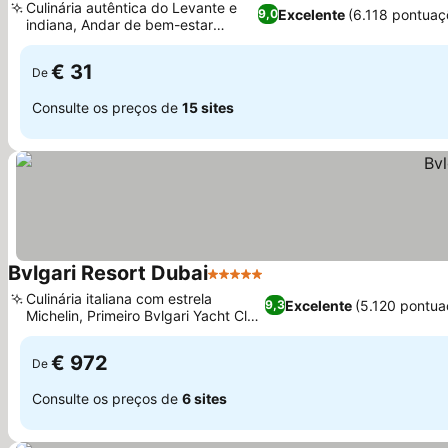
Culinária autêntica do Levante e
Excelente
(6.118 pontuaç
9,0
indiana, Andar de bem-estar
completo
€ 31
De
Consulte os preços de
15 sites
Bvlgari Resort Dubai
5 Estrelas
Culinária italiana com estrela
Excelente
(5.120 pontua
9,3
Michelin, Primeiro Bvlgari Yacht Club
e Marina
€ 972
De
Consulte os preços de
6 sites