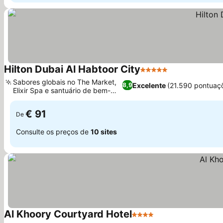
Hilton Dubai Al Habtoor City
5 Estrelas
Sabores globais no The Market,
Excelente
(21.590 pontuaç
8,9
Elixir Spa e santuário de bem-
estar
€ 91
De
Consulte os preços de
10 sites
Al Khoory Courtyard Hotel
4 Estrelas