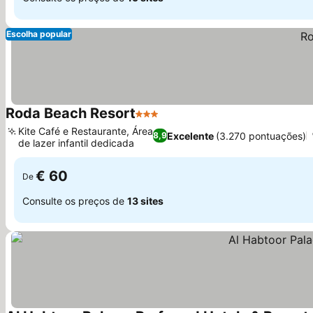
Escolha popular
Roda Beach Resort
3 Estrelas
Kite Café e Restaurante, Área
Excelente
(3.270 pontuações)
8,9
de lazer infantil dedicada
€ 60
De
Consulte os preços de
13 sites