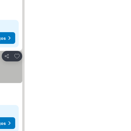
ços
Adicionar aos favoritos
Partilhar
ços