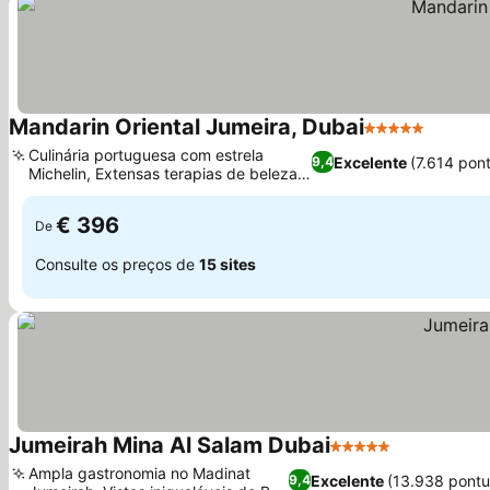
Mandarin Oriental Jumeira, Dubai
5 Estrelas
Culinária portuguesa com estrela
Excelente
(7.614 pon
9,4
Michelin, Extensas terapias de beleza e
bem-estar
€ 396
De
Consulte os preços de
15 sites
Jumeirah Mina Al Salam Dubai
5 Estrelas
Ampla gastronomia no Madinat
Excelente
(13.938 pont
9,4