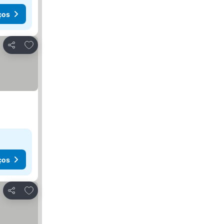
ços
Adicionar aos favoritos
Partilhar
ços
Adicionar aos favoritos
Partilhar