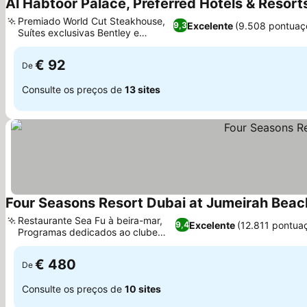
Al Habtoor Palace, Preferred Hotels & Resort
Premiado World Cut Steakhouse,
Excelente
(9.508 pontuaç
9,3
Suítes exclusivas Bentley e
Churchill
€ 92
De
Consulte os preços de
13 sites
Four Seasons Resort Dubai at Jumeirah Beac
Restaurante Sea Fu à beira-mar,
Excelente
(12.811 pontua
9,4
Programas dedicados ao clube
infantil
€ 480
De
Consulte os preços de
10 sites