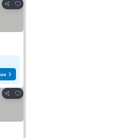
Adicionar aos favoritos
Partilhar
ços
Adicionar aos favoritos
Partilhar