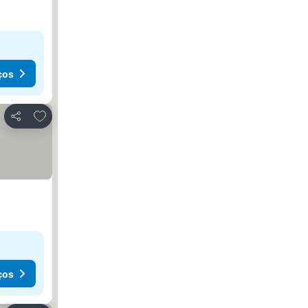
ços
Adicionar aos favoritos
Partilhar
ços