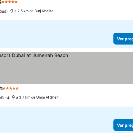
s
5 Estrelas
ões)
a 2.6 km de Burj Khalifa
Ver pre
h
5 Estrelas
ções)
a 3.7 km de Umm Al Sheif
Ver pre