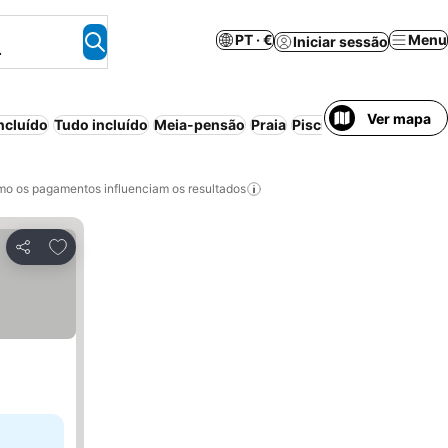
PT · €
Menu
Iniciar sessão
.
Ver mapa
ncluído
Tudo incluído
Meia-pensão
Praia
Piscina
Resort
Aparth
o os pagamentos influenciam os resultados
Adicionar aos favoritos
Partilhar