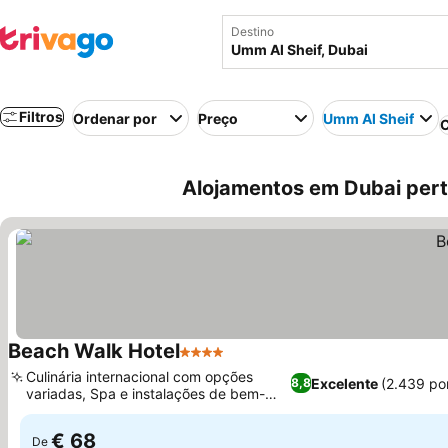
Destino
Filtros
Ordenar por
Preço
Umm Al Sheif
C
Alojamentos em Dubai pert
Beach Walk Hotel
4 Estrelas
Culinária internacional com opções
Excelente
(2.439 po
8,8
variadas, Spa e instalações de bem-
estar relaxantes
€ 68
De