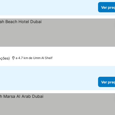
Ver pre
ações)
a 4.7 km de Umm Al Sheif
Ver pre