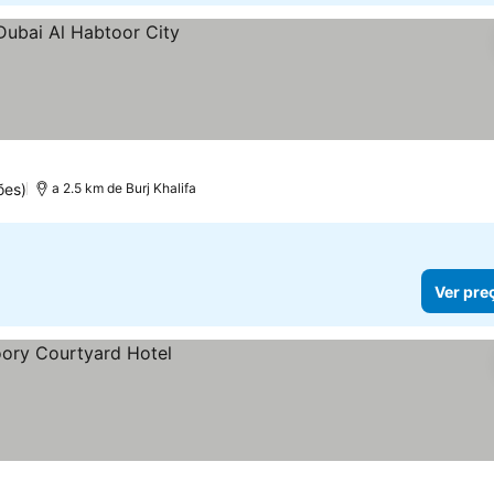
ões)
a 2.5 km de Burj Khalifa
Ver pre