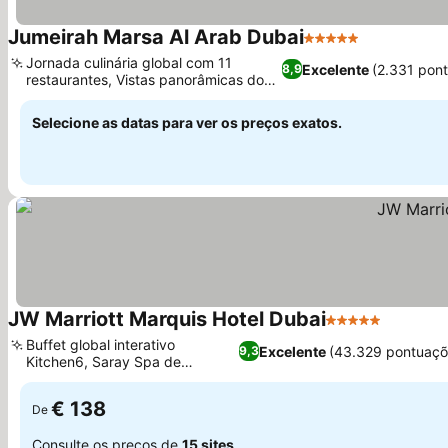
Jumeirah Marsa Al Arab Dubai
5 Estrelas
Jornada culinária global com 11
Excelente
(2.331 pon
8,9
restaurantes, Vistas panorâmicas do
Golfo Arábico
Selecione as datas para ver os preços exatos.
JW Marriott Marquis Hotel Dubai
5 Estrelas
Buffet global interativo
Excelente
(43.329 pontuaçõ
9,3
Kitchen6, Saray Spa de
inspiração antiga
€ 138
De
Consulte os preços de
15 sites