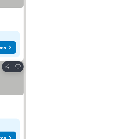
ços
Adicionar aos favoritos
Partilhar
ços