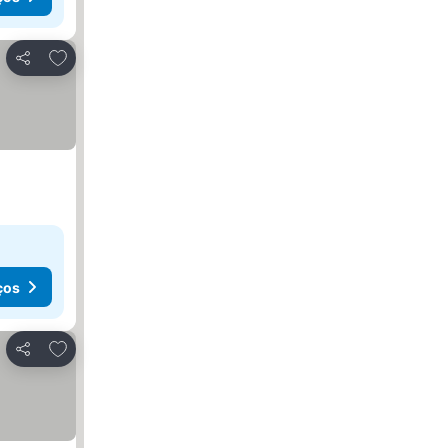
Adicionar aos favoritos
Partilhar
ços
Adicionar aos favoritos
Partilhar