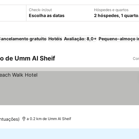
Check-in/out
Hóspedes e quartos
Escolha as datas
2 hóspedes, 1 quarto
ancelamento gratuito
Hotéis
Avaliação: 8,0+
Pequeno-almoço i
o de Umm Al Sheif
Com
ntuações)
a 0.2 km de Umm Al Sheif