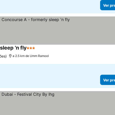
Ver pr
leep 'n fly
3 Estrelas
Ver preços
ões)
a 2.5 km de Umm Ramool
Ver pr