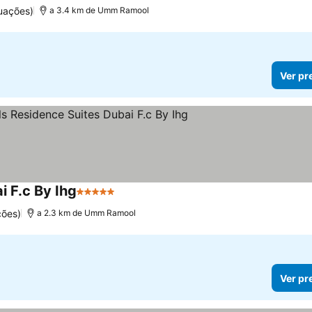
uações)
a 3.4 km de Umm Ramool
Ver pr
i F.c By Ihg
5 Estrelas
Ver preços
ções)
a 2.3 km de Umm Ramool
Ver pr