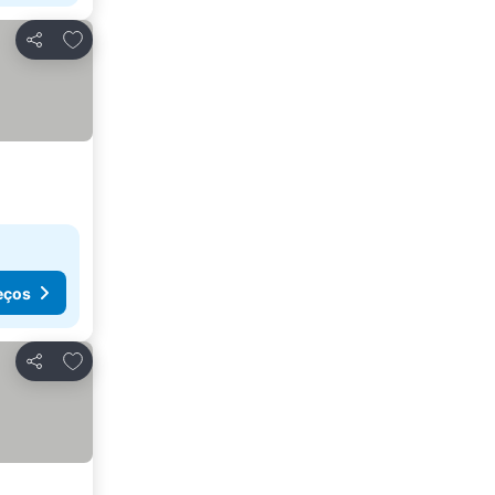
Adicionar aos favoritos
Partilhar
eços
Adicionar aos favoritos
Partilhar