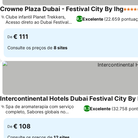
Crowne Plaza Dubai - Festival City By Ihg
5 Estr
Clube infantil Planet Trekkers,
Excelente
(22.659 pontuaç
9,3
Acesso direto ao Dubai Festival
Ver preços
City Mall
€ 111
De
Consulte os preços de
8 sites
Intercontinental Hotels Dubai Festival City By
Spa de aromaterapia com serviço
Excelente
(32.758 pon
9,3
completo, Sabores globais no
Ver preços
restaurante Anise
€ 108
De
Consulte os preços de
12 sites