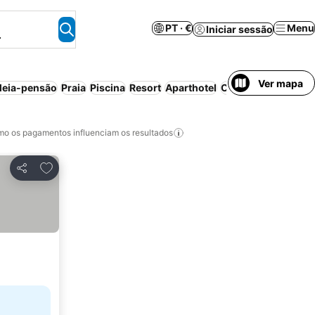
PT · €
Menu
Iniciar sessão
.
Ver mapa
eia-pensão
Praia
Piscina
Resort
Aparthotel
Cancelamento grat
o os pagamentos influenciam os resultados
Adicionar aos favoritos
Partilhar