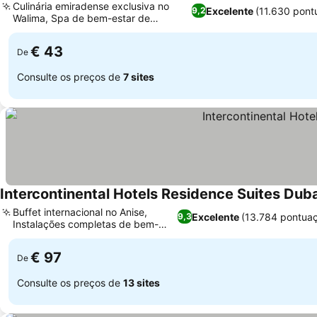
Culinária emiradense exclusiva no
Excelente
(11.630 pont
9,2
Walima, Spa de bem-estar de
Ver preços
inspiração árabe
€ 43
De
Consulte os preços de
7 sites
Intercontinental Hotels Residence Suites Duba
Buffet internacional no Anise,
Excelente
(13.784 pontua
9,3
Instalações completas de bem-
Ver preços
estar e spa
€ 97
De
Consulte os preços de
13 sites