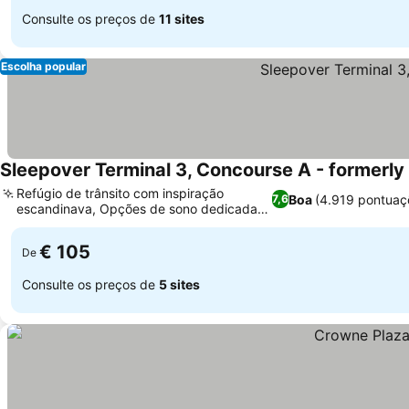
Consulte os preços de
11 sites
Escolha popular
Sleepover Terminal 3, Concourse A - formerly s
Refúgio de trânsito com inspiração
Boa
(4.919 pontuaç
7,6
escandinava, Opções de sono dedicadas
Ver preços
à família
€ 105
De
Consulte os preços de
5 sites