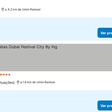
a 4.2 km de Umm Ramool
Ver pr
4 Estrelas
Ver preços
ntuações)
a 1.6 km de Umm Ramool
Ver pr