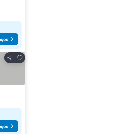
eços
Adicionar aos favoritos
Partilhar
eços