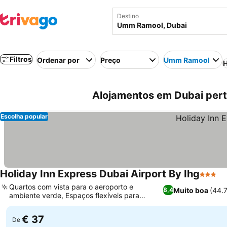
Destino
Filtros
Ordenar por
Preço
Umm Ramool
H
Alojamentos em Dubai per
Escolha popular
Holiday Inn Express Dubai Airport By Ihg
3 Estre
Ve
Quartos com vista para o aeroporto e
Muito boa
(44.
8,4
ambiente verde, Espaços flexíveis para
Ver preços
reuniões e eventos na cobertura
€ 37
De