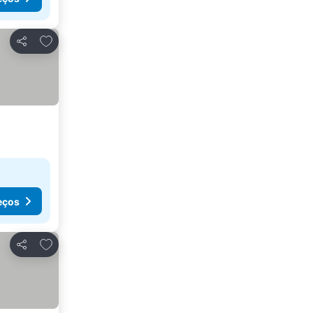
Adicionar aos favoritos
Partilhar
eços
Adicionar aos favoritos
Partilhar