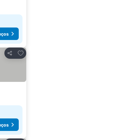
eços
Adicionar aos favoritos
Partilhar
eços