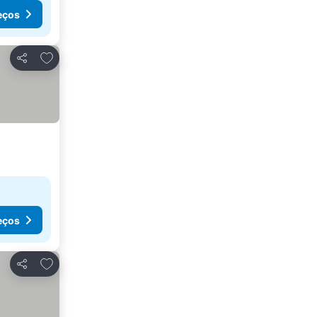
eços
Adicionar aos favoritos
Partilhar
eços
Adicionar aos favoritos
Partilhar