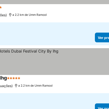
elas
Ver preços
ões)
a 2.2 km de Umm Ramool
Ver pr
 Ihg
5 Estrelas
Ver preços
tuações)
a 2.2 km de Umm Ramool
Ver pr