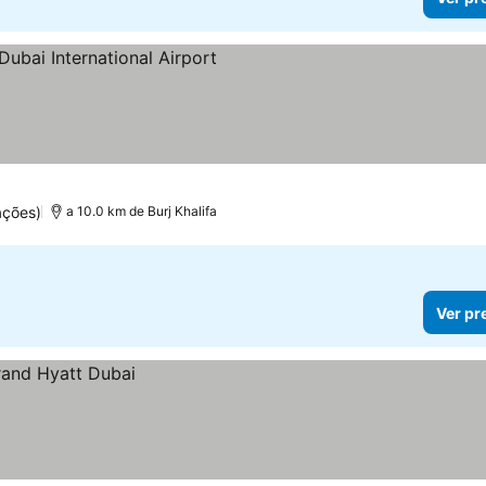
s
preços
ações)
a 10.0 km de Burj Khalifa
Ver pr