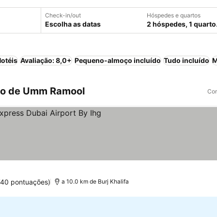
Check-in/out
Hóspedes e quartos
Escolha as datas
2 hóspedes, 1 quarto
otéis
Avaliação: 8,0+
Pequeno-almoço incluído
Tudo incluído
M
to de Umm Ramool
Com
las
r preços
740 pontuações)
a 10.0 km de Burj Khalifa