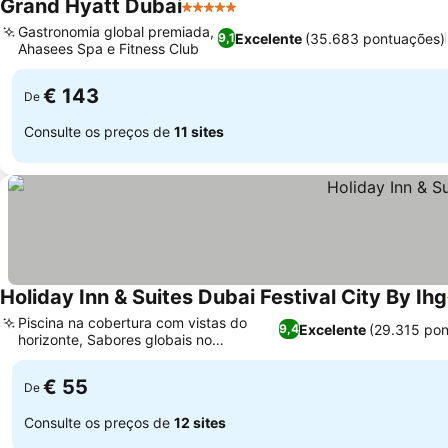
Grand Hyatt Dubai
5 Estrelas
Ver preços
Gastronomia global premiada,
Excelente
(35.683 pontuações)
9,1
Ahasees Spa e Fitness Club
Ver preços
€ 143
De
Consulte os preços de
11 sites
Holiday Inn & Suites Dubai Festival City By Ihg
Piscina na cobertura com vistas do
Excelente
(29.315 po
9,4
horizonte, Sabores globais no
Ver preços
restaurante Sirocco
€ 55
De
Consulte os preços de
12 sites