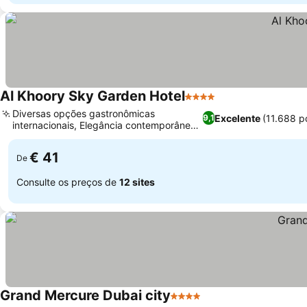
Al Khoory Sky Garden Hotel
4 Estrelas
Ver preços
Diversas opções gastronômicas
Excelente
(11.688 p
9,1
internacionais, Elegância contemporânea
Ver preços
com toques verdes
€ 41
De
Consulte os preços de
12 sites
Grand Mercure Dubai city
4 Estrelas
Ver preços