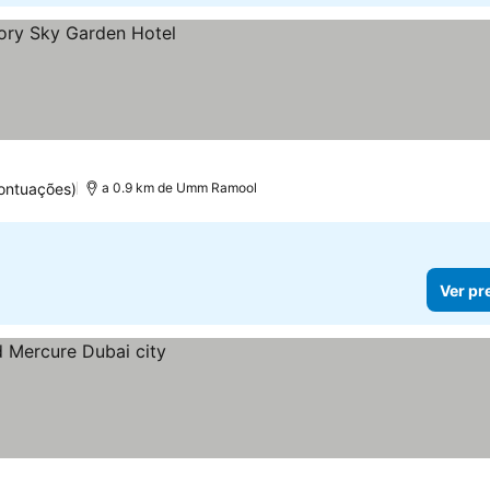
ontuações)
a 0.9 km de Umm Ramool
Ver pr