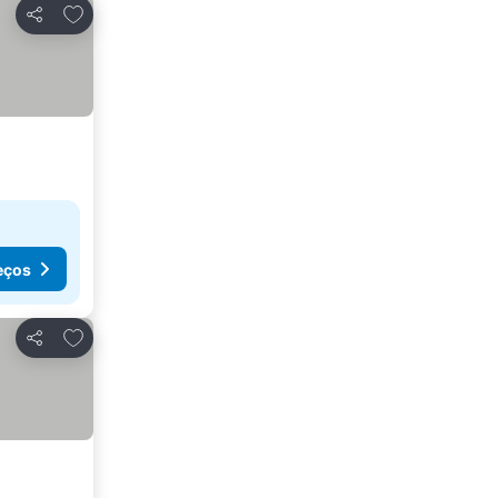
Adicionar aos favoritos
Partilhar
eços
Adicionar aos favoritos
Partilhar