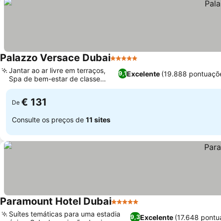
Palazzo Versace Dubai
5 Estrelas
Ver preços
Jantar ao ar livre em terraços,
Excelente
(19.888 pontuaçõ
9,1
Spa de bem-estar de classe
Ver preços
mundial
€ 131
De
Consulte os preços de
11 sites
Paramount Hotel Dubai
5 Estrelas
Ver preços
Suítes temáticas para uma estadia
Excelente
(17.648 pontu
9,3