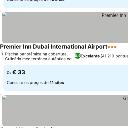
Premier Inn Dubai International Airport
3 Estrela
Ver 
Piscina panorâmica na cobertura,
Excelente
(41.219 pontu
8,9
Culinária mediterrânea autêntica no
Ver preços
Nuevo
€ 33
De
Consulte os preços de
11 sites