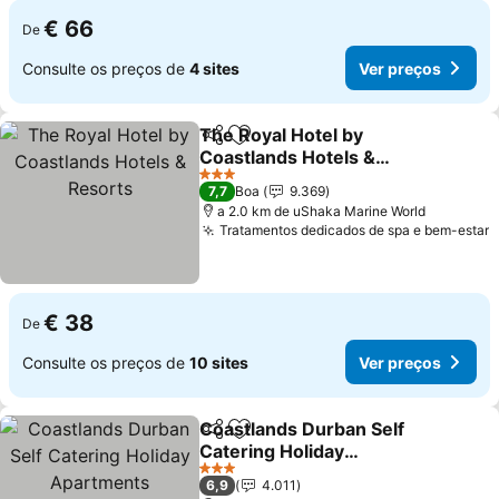
€ 66
De
Consulte os preços de
4 sites
Ver preços
The Royal Hotel by
Partilhar
Adicionar aos favoritos
Coastlands Hotels &
Resorts
Ver preços
3 Estrelas
7,7
Boa
9.369
a 2.0 km de uShaka Marine World
Tratamentos dedicados de spa e bem-estar
V
€ 38
De
Consulte os preços de
10 sites
Ver preços
Coastlands Durban Self
Partilhar
Adicionar aos favoritos
Catering Holiday
Apartments
Ver preços
3 Estrelas
6,9
4.011