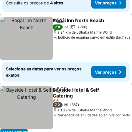
Consulte os preços de
4 sites
Ver preços
Regal Inn North Beach
Partilhar
Adicionar aos favoritos
Ver
7,8
Boa
3.766
a 2.1 km de uShaka Marine World
Edifício de esquina curvo em estilo Bauhaus
Selecione as datas para ver os preços
Ver preços
exatos.
Bayside Hotel & Self
Partilhar
Adicionar aos favoritos
Catering
Ver preços
2 Estrelas
7,2
1.887
a 1.6 km de uShaka Marine World
Variedade de atividades ao ar livre por perto
Escolha popular