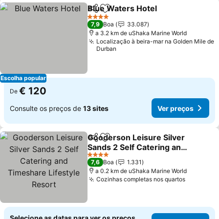
Blue Waters Hotel
Partilhar
Adicionar aos favoritos
Ver pre
4 Estrelas
7,9
Boa
33.087
a 3.2 km de uShaka Marine World
Localização à beira-mar na Golden Mile de
Durban
Escolha popular
€ 120
De
Consulte os preços de
13 sites
Ver preços
Gooderson Leisure Silver
Partilhar
Adicionar aos favoritos
Sands 2 Self Catering and
Timeshare Lifestyle
Ver preços
4 Estrelas
7,6
Boa
1.331
Resort
a 0.2 km de uShaka Marine World
Cozinhas completas nos quartos
Ver preç
Selecione as datas para ver os preços