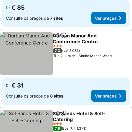
€ 85
De
Consulte os preços de
7 sites
Ver preços
Durban Manor And
Partilhar
Adicionar aos favoritos
Conference Centre
Ver preços
3 Estrelas
7,3
2.085
a 2.1 km de uShaka Marine World
€ 31
De
Consulte os preços de
8 sites
Ver preços
Sol Sands Hotel & Self-
Partilhar
Adicionar aos favoritos
Catering
Ver preços
3 Estrelas
7,9
Boa
1.371