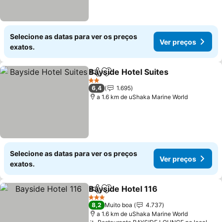
Selecione as datas para ver os preços
Ver preços
exatos.
Bayside Hotel Suites
Partilhar
Adicionar aos favoritos
Ver p
2 Estrelas
6,4
1.695
a 1.6 km de uShaka Marine World
Selecione as datas para ver os preços
Ver preços
exatos.
Bayside Hotel 116
Partilhar
Adicionar aos favoritos
Ver preç
3 Estrelas
8,2
Muito boa
4.737
a 1.6 km de uShaka Marine World