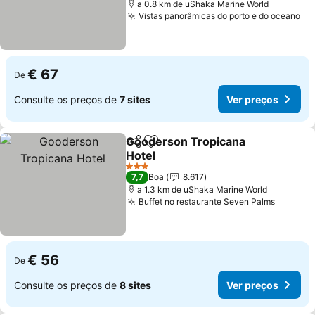
a 0.8 km de uShaka Marine World
Vistas panorâmicas do porto e do oceano
Ve
€ 67
De
Consulte os preços de
7 sites
Ver preços
Gooderson Tropicana
Partilhar
Adicionar aos favoritos
Hotel
Ver preços
3 Estrelas
7,7
Boa
8.617
a 1.3 km de uShaka Marine World
Buffet no restaurante Seven Palms
Ver pre
€ 56
De
Consulte os preços de
8 sites
Ver preços