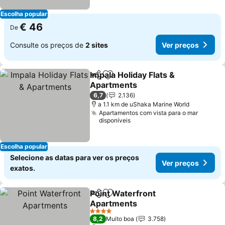
Escolha popular
€ 46
De
Consulte os preços de
2 sites
Ver preços
Impala Holiday Flats &
Partilhar
Adicionar aos favoritos
Apartments
Ver preços
6,7
2.136
a 1.1 km de uShaka Marine World
Apartamentos com vista para o mar
disponíveis
Escolha popular
Selecione as datas para ver os preços
Ver preços
exatos.
Point Waterfront
Partilhar
Adicionar aos favoritos
Apartments
Ver preços
4 Estrelas
8,2
Muito boa
3.758