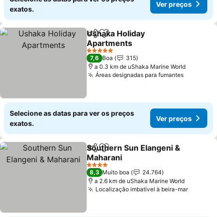
Ver preços
exatos.
Ushaka Holiday
Partilhar
Adicionar aos favoritos
Apartments
Ver preços
5 Estrelas
7,6
Boa
315
a 0.3 km de uShaka Marine World
Áreas designadas para fumantes
Ver preç
Selecione as datas para ver os preços
Ver preços
exatos.
Southern Sun Elangeni &
Partilhar
Adicionar aos favoritos
Maharani
Ver preços
4 Estrelas
8,3
Muito boa
24.764
a 2.6 km de uShaka Marine World
Localização imbatível à beira-mar
Ver pre