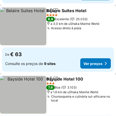
Belaire Suites Hotel
Partilhar
Adicionar aos favoritos
Ver pr
4 Estrelas
8,8
Excelente
20.032
a 3.0 km de uShaka Marine World
Acesso direto à praia
Ver preços
€ 63
De
Consulte os preços de
9 sites
Ver preços
Bayside Hotel 100
Partilhar
Adicionar aos favoritos
Ver pre
3 Estrelas
7,6
Boa
3.103
a 1.6 km de uShaka Marine World
Churrasqueira e culinária sul-africana no
local