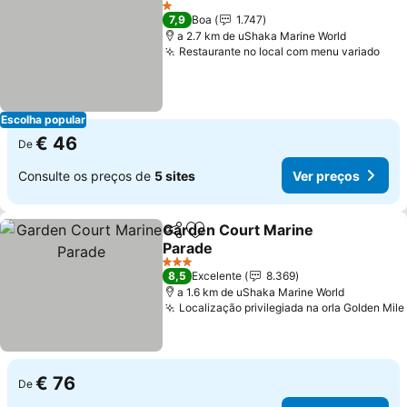
Ver pr
1 Estrelas
7,9
Boa
1.747
a 2.7 km de uShaka Marine World
Restaurante no local com menu variado
Ver
Escolha popular
€ 46
De
Consulte os preços de
5 sites
Ver preços
Garden Court Marine
Partilhar
Adicionar aos favoritos
Parade
Ver preços
3 Estrelas
8,5
Excelente
8.369
a 1.6 km de uShaka Marine World
Localização privilegiada na orla Golden Mile
€ 76
De