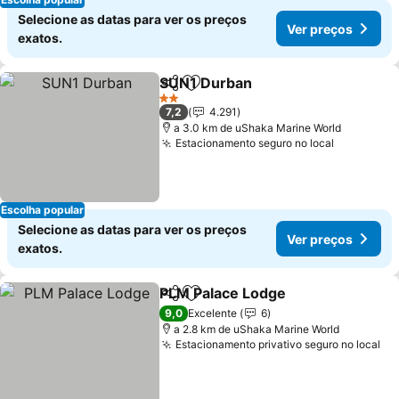
Selecione as datas para ver os preços
Ver preços
exatos.
SUN1 Durban
Partilhar
Adicionar aos favoritos
Ver preços
2 Estrelas
7,2
4.291
a 3.0 km de uShaka Marine World
Estacionamento seguro no local
Ver preço
Escolha popular
Selecione as datas para ver os preços
Ver preços
exatos.
PLM Palace Lodge
Partilhar
Adicionar aos favoritos
Ver pre
9,0
Excelente
6
a 2.8 km de uShaka Marine World
Estacionamento privativo seguro no local
Ve