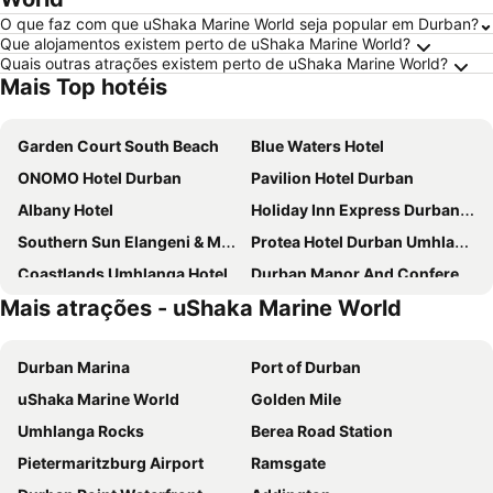
O que faz com que uShaka Marine World seja popular em Durban?
Que alojamentos existem perto de uShaka Marine World?
Quais outras atrações existem perto de uShaka Marine World?
Mais Top hotéis
Garden Court South Beach
Blue Waters Hotel
ONOMO Hotel Durban
Pavilion Hotel Durban
Albany Hotel
Holiday Inn Express Durban - Umhlanga By Ihg
Southern Sun Elangeni & Maharani
Protea Hotel Durban Umhlanga
Coastlands Umhlanga Hotel and Convention Centre
Durban Manor And Conference Centre
Mais atrações - uShaka Marine World
Garden Court Marine Parade
Protea Hotel Fire & Ice! Durban Umhlanga Ridge
PLM Palace Lodge
Coastlands Musgrave Hotel
Durban Marina
Port of Durban
Belaire Suites Hotel
Hilton Durban
uShaka Marine World
Golden Mile
Emakhosini Hotel On East
The Royal Hotel by Coastlands Hotels & Resorts
Umhlanga Rocks
Berea Road Station
Parade Hotel
The Balmoral
Pietermaritzburg Airport
Ramsgate
Bayside Hotel Pine Street
Suncoast Hotel & Towers