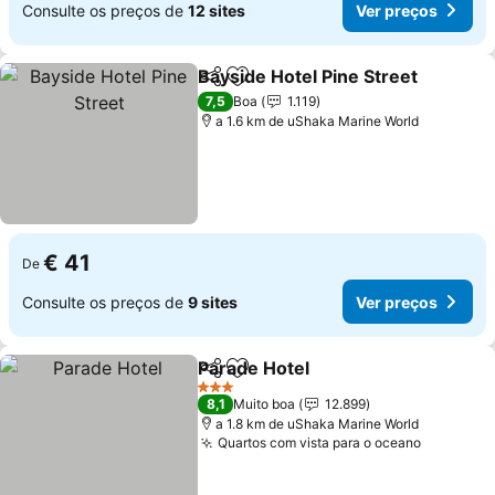
Consulte os preços de
12 sites
Ver preços
Bayside Hotel Pine Street
Partilhar
Adicionar aos favoritos
7,5
Boa
1.119
a 1.6 km de uShaka Marine World
€ 41
De
Consulte os preços de
9 sites
Ver preços
Parade Hotel
Partilhar
Adicionar aos favoritos
Ver preços
3 Estrelas
8,1
Muito boa
12.899
a 1.8 km de uShaka Marine World
Quartos com vista para o oceano
Ver preç