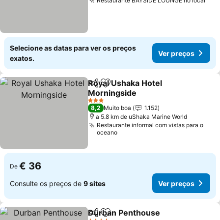
Restaurante BAYSIDE LOUNGE no local
Ver
Selecione as datas para ver os preços
Ver preços
exatos.
Royal Ushaka Hotel
Partilhar
Adicionar aos favoritos
Morningside
Ver preços
3 Estrelas
8,2
Muito boa
1.152
a 5.8 km de uShaka Marine World
Restaurante informal com vistas para o
oceano
€ 36
De
Consulte os preços de
9 sites
Ver preços
Durban Penthouse
Partilhar
Adicionar aos favoritos
Ver pre