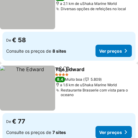
a 2.1 km de uShaka Marine World
Diversas opções de refeições no local
Ver 
€ 58
De
Consulte os preços de
8 sites
Ver preços
The Edward
Partilhar
Adicionar aos favoritos
Ver preços
4 Estrelas
8,4
Muito boa
5.809
a 1.6 km de uShaka Marine World
Restaurante Brasserie com vista para o
oceano
€ 77
De
Consulte os preços de
7 sites
Ver preços