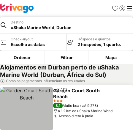
Favoritos
Iniciar
Me
Destino
uShaka Marine World, Durban
Check-in/out
Hóspedes e quartos
Escolha as datas
2 hóspedes, 1 quarto.
Ordenar
Filtrar
Mapa
Alojamentos em Durban perto de uShaka
Marine World (Durban, África do Sul)
Como os pagamentos influenciam os resultados
Garden Court South
Partilhar
Adicionar aos favoritos
Beach
Ver preços
3 Estrelas
8,1
Muito boa
9.273
a 1.2 km de uShaka Marine World
Acesso direto à praia
Ver preços