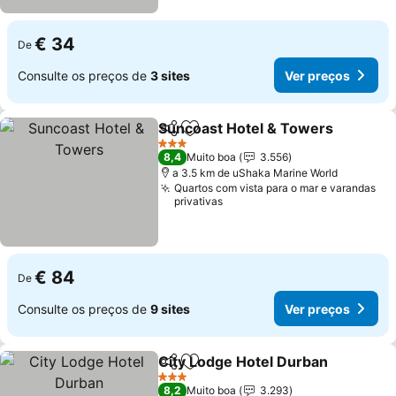
€ 34
De
Consulte os preços de
3 sites
Ver preços
Suncoast Hotel & Towers
Partilhar
Adicionar aos favoritos
3 Estrelas
8,4
Muito boa
3.556
a 3.5 km de uShaka Marine World
Quartos com vista para o mar e varandas
privativas
€ 84
De
Consulte os preços de
9 sites
Ver preços
City Lodge Hotel Durban
Partilhar
Adicionar aos favoritos
V
3 Estrelas
8,2
Muito boa
3.293