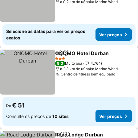
a 0.2 km de uShaka Marine World
Selecione as datas para ver os preços
Ver preços
exatos.
ONOMO Hotel Durban
Partilhar
Adicionar aos favoritos
Ver
3 Estrelas
8,3
Muito boa
4.764
a 2.3 km de uShaka Marine World
Centro de fitness bem equipado
Ver preço
€ 51
De
Consulte os preços de
10 sites
Ver preços
Road Lodge Durban
Partilhar
Adicionar aos favoritos