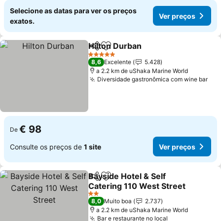
Selecione as datas para ver os preços
Ver preços
exatos.
Hilton Durban
Partilhar
Adicionar aos favoritos
Ver preços
5 Estrelas
8,6
Excelente
5.428
a 2.2 km de uShaka Marine World
Diversidade gastronômica com wine bar
Ver
€ 98
De
Consulte os preços de
1 site
Ver preços
Bayside Hotel & Self
Partilhar
Adicionar aos favoritos
Catering 110 West Street
Ver preços
2 Estrelas
8,0
Muito boa
2.737
a 2.2 km de uShaka Marine World
Bar e restaurante no local
Ver preços