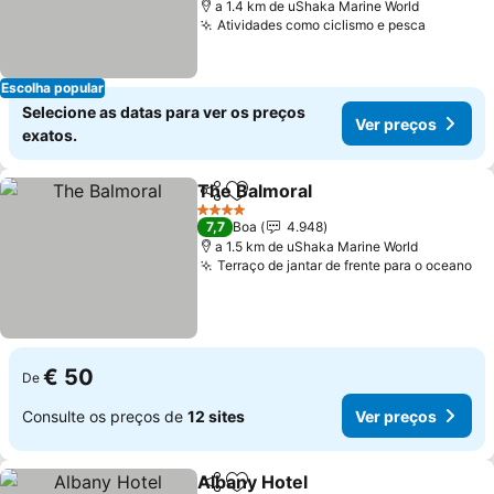
a 1.4 km de uShaka Marine World
Atividades como ciclismo e pesca
Ver pre
Escolha popular
Selecione as datas para ver os preços
Ver preços
exatos.
The Balmoral
Partilhar
Adicionar aos favoritos
Ver preços
4 Estrelas
7,7
Boa
4.948
a 1.5 km de uShaka Marine World
Terraço de jantar de frente para o oceano
Ve
€ 50
De
Consulte os preços de
12 sites
Ver preços
Albany Hotel
Partilhar
Adicionar aos favoritos