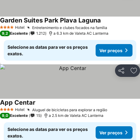
Garden Suites Park Plava Laguna
Hotel
Entretenimento e clubes focados na família
4 Estrelas
9,2
Excelente
1.212
a 6.3 km de Valeta AC Lanterna
Selecione as datas para ver os preços
Ver preços
exatos.
Partilhar
Ad
App Centar
Hotel
Aluguel de bicicletas para explorar a região
4 Estrelas
9,0
Excelente
15
a 2.5 km de Valeta AC Lanterna
Selecione as datas para ver os preços
Ver preços
exatos.