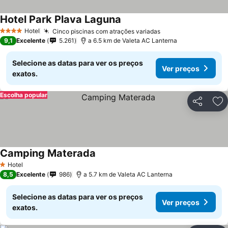
Hotel Park Plava Laguna
Hotel
Cinco piscinas com atrações variadas
4 Estrelas
9,1
Excelente
5.261
a 6.5 km de Valeta AC Lanterna
Selecione as datas para ver os preços
Ver preços
exatos.
Escolha popular
Partilhar
Ad
Camping Materada
Hotel
1 Estrelas
8,5
Excelente
986
a 5.7 km de Valeta AC Lanterna
Selecione as datas para ver os preços
Ver preços
exatos.