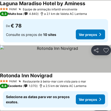
Laguna Maradiso Hotel by Aminess
Hotel
Equipe de animação infantil envolvente
3 Estrelas
8,3
Muito boa
4.840
a 2.1 km de Valeta AC Lanterna
€ 78
De
Consulte os preços de
10 sites
Ver preços
Partilhar
Ad
Rotonda Inn Novigrad
Hotel
Restaurante à beira-mar com vista para o mar
3 Estrelas
8,8
Excelente
1.070
a 2.5 km de Valeta AC Lanterna
Selecione as datas para ver os preços
Ver preços
exatos.