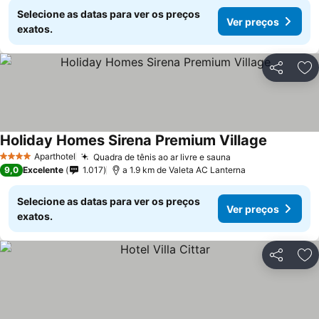
Selecione as datas para ver os preços
Ver preços
exatos.
Partilhar
Ad
Holiday Homes Sirena Premium Village
Aparthotel
Quadra de tênis ao ar livre e sauna
4 Estrelas
9,0
Excelente
1.017
a 1.9 km de Valeta AC Lanterna
Selecione as datas para ver os preços
Ver preços
exatos.
Partilhar
Ad