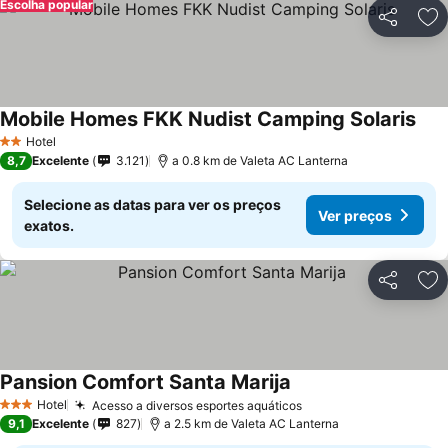
Escolha popular
Partilhar
Ad
Mobile Homes FKK Nudist Camping Solaris
Hotel
2 Estrelas
8,7
Excelente
3.121
a 0.8 km de Valeta AC Lanterna
Selecione as datas para ver os preços
Ver preços
exatos.
Partilhar
Ad
Pansion Comfort Santa Marija
Hotel
Acesso a diversos esportes aquáticos
3 Estrelas
9,1
Excelente
827
a 2.5 km de Valeta AC Lanterna