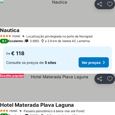
Partilhar
Ad
Nautica
Hotel
Localização privilegiada no porto de Novigrad
4 Estrelas
9,1
Excelente
3.695
a 2.9 km de Valeta AC Lanterna
€ 118
De
Consulte os preços de
5 sites
Ver preços
Escolha popular
Partilhar
Ad
Hotel Materada Plava Laguna
Hotel
Passeio panorâmico à beira-mar até Poreč
3 Estrelas