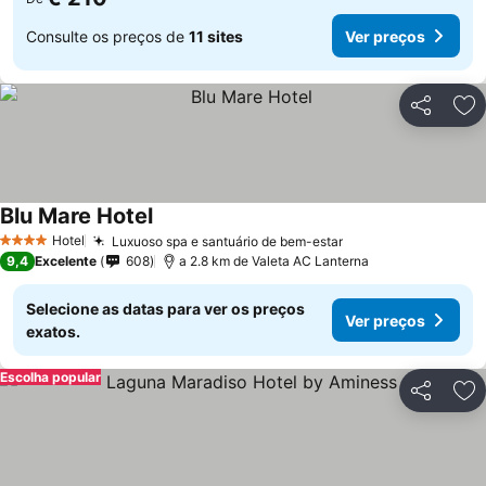
Consulte os preços de
11 sites
Ver preços
Partilhar
Ad
Blu Mare Hotel
Hotel
Luxuoso spa e santuário de bem-estar
4 Estrelas
9,4
Excelente
608
a 2.8 km de Valeta AC Lanterna
Selecione as datas para ver os preços
Ver preços
exatos.
Escolha popular
Partilhar
Ad