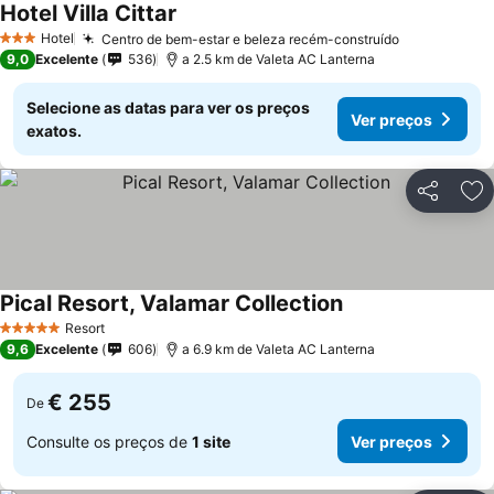
Hotel Villa Cittar
Hotel
Centro de bem-estar e beleza recém-construído
3 Estrelas
9,0
Excelente
536
a 2.5 km de Valeta AC Lanterna
Selecione as datas para ver os preços
Ver preços
exatos.
Partilhar
Ad
Pical Resort, Valamar Collection
Resort
5 Estrelas
9,6
Excelente
606
a 6.9 km de Valeta AC Lanterna
€ 255
De
Consulte os preços de
1 site
Ver preços