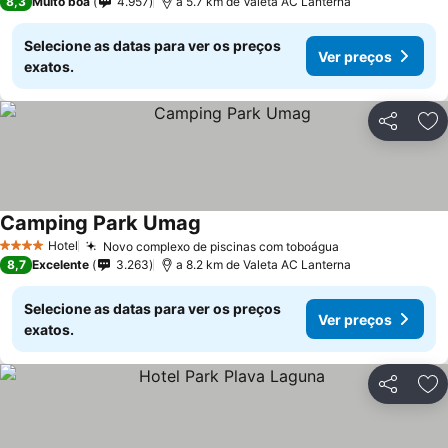
8,3
Muito boa
4.957
a 5.7 km de Valeta AC Lanterna
Selecione as datas para ver os preços
Ver preços
exatos.
Partilhar
Ad
Camping Park Umag
Hotel
Novo complexo de piscinas com toboágua
4 Estrelas
8,7
Excelente
3.263
a 8.2 km de Valeta AC Lanterna
Selecione as datas para ver os preços
Ver preços
exatos.
Partilhar
Ad