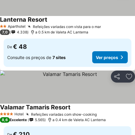
Lanterna Resort
Aparthotel
Refeições variadas com vista para o mar
2 Estrelas
7,0
4.338
a 0.5 km de Valeta AC Lanterna
€ 48
De
Consulte os preços de
7 sites
Ver preços
Partilhar
Ad
Valamar Tamaris Resort
Hotel
Refeições variadas com show-cooking
4 Estrelas
8,6
Excelente
5.565
a 0.4 km de Valeta AC Lanterna
€ 210
De