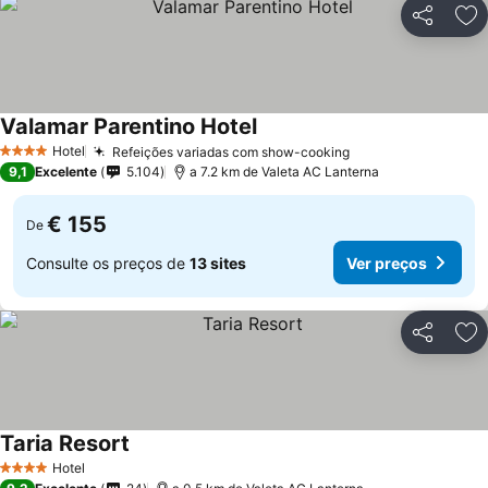
Partilhar
Ad
Valamar Parentino Hotel
Hotel
Refeições variadas com show-cooking
4 Estrelas
9,1
Excelente
5.104
a 7.2 km de Valeta AC Lanterna
€ 155
De
Consulte os preços de
13 sites
Ver preços
Partilhar
Ad
Taria Resort
Hotel
4 Estrelas