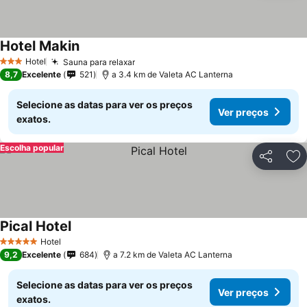
Hotel Makin
Hotel
Sauna para relaxar
3 Estrelas
8,7
Excelente
521
a 3.4 km de Valeta AC Lanterna
Selecione as datas para ver os preços
Ver preços
exatos.
Escolha popular
Partilhar
Ad
Pical Hotel
Hotel
5 Estrelas
9,2
Excelente
684
a 7.2 km de Valeta AC Lanterna
Selecione as datas para ver os preços
Ver preços
exatos.