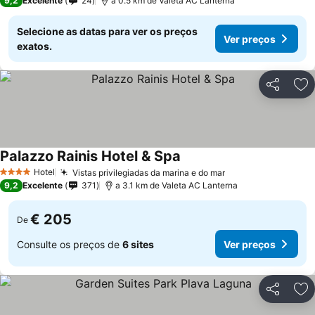
9,2
Excelente
24
a 0.5 km de Valeta AC Lanterna
Selecione as datas para ver os preços
Ver preços
exatos.
Partilhar
Ad
Palazzo Rainis Hotel & Spa
Hotel
Vistas privilegiadas da marina e do mar
4 Estrelas
9,2
Excelente
371
a 3.1 km de Valeta AC Lanterna
€ 205
De
Consulte os preços de
6 sites
Ver preços
Partilhar
Ad