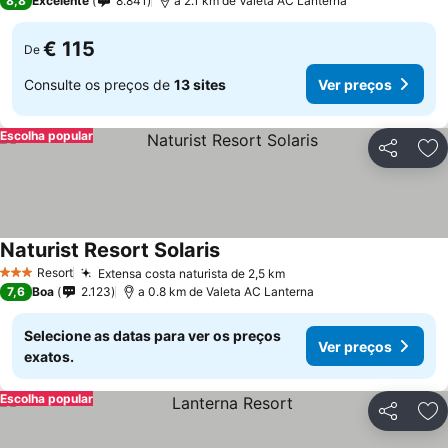
8,8
Excelente
8.841
a 2.1 km de Valeta AC Lanterna
€ 115
De
Consulte os preços de
13 sites
Ver preços
Escolha popular
Partilhar
Ad
Naturist Resort Solaris
Resort
Extensa costa naturista de 2,5 km
3 Estrelas
7,6
Boa
2.123
a 0.8 km de Valeta AC Lanterna
Selecione as datas para ver os preços
Ver preços
exatos.
Escolha popular
Partilhar
Ad