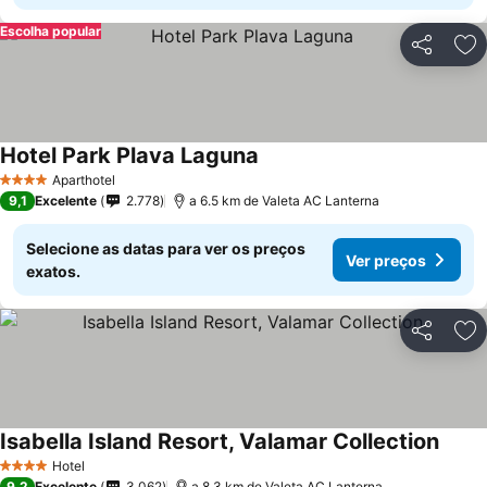
Escolha popular
Partilhar
Ad
Hotel Park Plava Laguna
Aparthotel
4 Estrelas
9,1
Excelente
2.778
a 6.5 km de Valeta AC Lanterna
Selecione as datas para ver os preços
Ver preços
exatos.
Partilhar
Ad
Isabella Island Resort, Valamar Collection
Hotel
4 Estrelas
9,2
Excelente
3.062
a 8.3 km de Valeta AC Lanterna