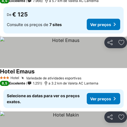
8,5
Excelente
7.966
a 5.7 km de Valeta AC Lanterna
€ 125
De
Consulte os preços de
7 sites
Ver preços
Partilhar
Ad
Hotel Emaus
Hotel
Variedade de atividades esportivas
3 Estrelas
8,5
Excelente
1.251
a 3.2 km de Valeta AC Lanterna
Selecione as datas para ver os preços
Ver preços
exatos.
Partilhar
Ad