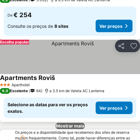
€ 254
De
Consulte os preços de
8 sites
Ver preços
Escolha popular
Partilhar
Ad
Apartments Roviš
Aparthotel
3 Estrelas
9,0
Excelente
64
a 3.5 km de Valeta AC Lanterna
Selecione as datas para ver os preços
Ver preços
exatos.
Mostrar mais
Os preços e a disponibilidade que recebemos dos sites de reserva
mudam frequentemente. Como tal, pode haver diferenças entre as