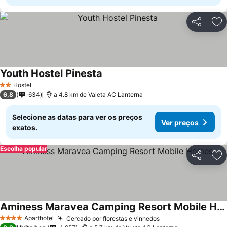
Partilhar
Ad
Youth Hostel Pinesta
Hostel
2 Estrelas
6,8
634
a 4.8 km de Valeta AC Lanterna
Selecione as datas para ver os preços
Ver preços
exatos.
Escolha popular
Partilhar
Ad
Aminess Maravea Camping Resort Mobile Homes
Aparthotel
Cercado por florestas e vinhedos
4 Estrelas