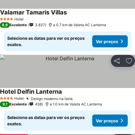
Valamar Tamaris Villas
Hotel
4 Estrelas
8,6
Excelente
3.837
a 0.7 km de Valeta AC Lanterna
Selecione as datas para ver os preços
Ver preços
exatos.
Partilhar
Ad
Hotel Delfin Lanterna
Hotel
Design moderno na Ístria
4 Estrelas
9,1
Excelente
458
a 1.0 km de Valeta AC Lanterna
Selecione as datas para ver os preços
Ver preços
exatos.