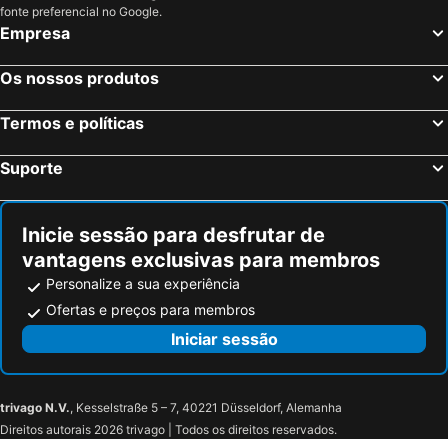
Savudrija Hotéis na praia
Novigrad Hotéis na praia
Valamar Riviera Hotel & Residence
Martis Forum Heritage Hotel & Residence
fonte preferencial no Google.
Empresa
Tar-Vabriga Hotéis na praia
Ližnjan Hotéis na praia
Villa Vilola
Apartments and Rooms Degra
Krk Hotéis na praia
Crikvenica Hotéis na praia
Sunny Porec by Valamar
Os nossos produtos
Quarto d'Altino Hotéis na praia
Postojna Hotéis na praia
Koper Hotéis na praia
Lovran Hotéis na praia
Termos e políticas
Mošćenička Draga Hotéis na praia
Monfalcone Hotéis na praia
Suporte
San Donà di Piave Hotéis na praia
Malinska Hotéis na praia
Inicie sessão para desfrutar de
vantagens exclusivas para membros
Personalize a sua experiência
Ofertas e preços para membros
Iniciar sessão
trivago N.V.
, Kesselstraße 5 – 7, 40221 Düsseldorf, Alemanha
Direitos autorais 2026 trivago | Todos os direitos reservados.