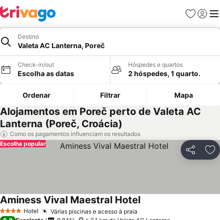
Favoritos
Iniciar
Me
Destino
Valeta AC Lanterna, Poreč
Check-in/out
Hóspedes e quartos
Escolha as datas
2 hóspedes, 1 quarto.
Ordenar
Filtrar
Mapa
Alojamentos em Poreč perto de Valeta AC
Lanterna (Poreč, Croácia)
Como os pagamentos influenciam os resultados
Escolha popular
Partilhar
Ad
Aminess Vival Maestral Hotel
Hotel
Várias piscinas e acesso à praia
4 Estrelas