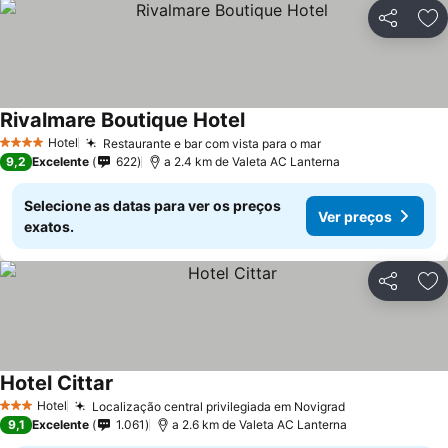
Partilhar
Ad
Rivalmare Boutique Hotel
Hotel
Restaurante e bar com vista para o mar
4 Estrelas
9,2
Excelente
622
a 2.4 km de Valeta AC Lanterna
Selecione as datas para ver os preços
Ver preços
exatos.
Partilhar
Ad
Hotel Cittar
Hotel
Localização central privilegiada em Novigrad
3 Estrelas
9,1
Excelente
1.061
a 2.6 km de Valeta AC Lanterna