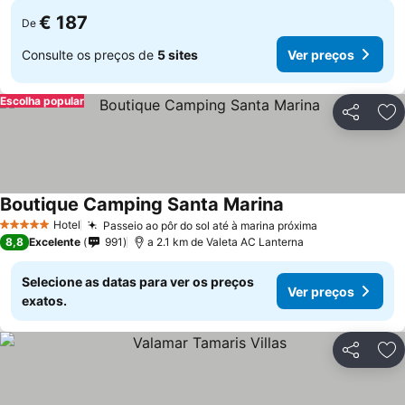
€ 187
De
Consulte os preços de
5 sites
Ver preços
Escolha popular
Partilhar
Ad
Boutique Camping Santa Marina
Hotel
Passeio ao pôr do sol até à marina próxima
5 Estrelas
8,8
Excelente
991
a 2.1 km de Valeta AC Lanterna
Selecione as datas para ver os preços
Ver preços
exatos.
Partilhar
Ad