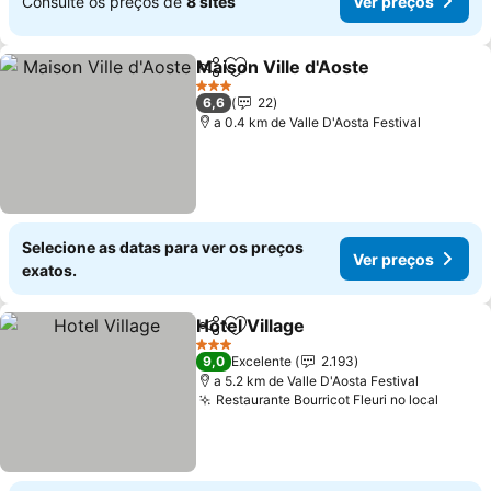
Consulte os preços de
8 sites
Ver preços
Maison Ville d'Aoste
Partilhar
Adicionar aos favoritos
Ver p
3 Estrelas
6,6
22
a 0.4 km de Valle D'Aosta Festival
Selecione as datas para ver os preços
Ver preços
exatos.
Hotel Village
Partilhar
Adicionar aos favoritos
Ver preços
3 Estrelas
9,0
Excelente
2.193
a 5.2 km de Valle D'Aosta Festival
Restaurante Bourricot Fleuri no local
Ver p