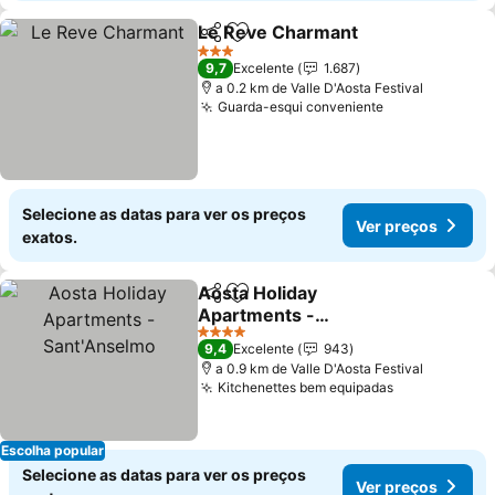
Le Reve Charmant
Partilhar
Adicionar aos favoritos
Ver pre
3 Estrelas
9,7
Excelente
1.687
a 0.2 km de Valle D'Aosta Festival
Guarda-esqui conveniente
Ver preços
Selecione as datas para ver os preços
Ver preços
exatos.
Aosta Holiday
Partilhar
Adicionar aos favoritos
Apartments -
Sant'Anselmo
Ver preços
4 Estrelas
9,4
Excelente
943
a 0.9 km de Valle D'Aosta Festival
Kitchenettes bem equipadas
Ver preços
Escolha popular
Selecione as datas para ver os preços
Ver preços