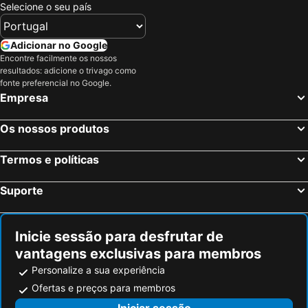
Selecione o seu país
Estação Ferroviária Central de Berna
Prefeitura de Genebra
San Siro
Fribourg Centre
Adicionar no Google
Breuil-Cervinia
Stazione Porta Garibaldi
Encontre facilmente os nossos
resultados: adicione o trivago como
Prefeitura de Lucerna
Gare d'Annecy
fonte preferencial no Google.
Empresa
Pâquis
Genève International Convention Centre
Piazza Principe Station
Lampugnano Metro Station
Os nossos produtos
Marché de Noël de Montreux
San Siro Stadio Metro Station
Teatro alla Scala
Autodromo Nazionale Monza
Termos e políticas
Gare de la Part-Dieu
Lago Lucerna
Suporte
Cadorna – Triennale Metro Station
Station Montreux
Porta Romana
Porta Garibaldi
Inicie sessão para desfrutar de
Matterhorn
Galeria Vittorio Emanuele II
vantagens exclusivas para membros
Porta Venezia
Porto Como
Personalize a sua experiência
La tua prima volta a Torino
Lampugnano
Ofertas e preços para membros
FieraMilano
Domaine Morzine - Les Gets
Iniciar sessão