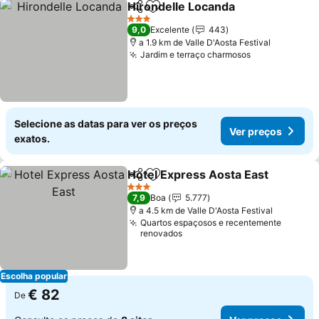
Hirondelle Locanda
Partilhar
Adicionar aos favoritos
Ver pr
3 Estrelas
9,0
Excelente
443
a 1.9 km de Valle D'Aosta Festival
Jardim e terraço charmosos
Ver preços
Selecione as datas para ver os preços
Ver preços
exatos.
Hotel Express Aosta East
Partilhar
Adicionar aos favoritos
3 Estrelas
7,9
Boa
5.777
a 4.5 km de Valle D'Aosta Festival
Quartos espaçosos e recentemente
renovados
Escolha popular
€ 82
De