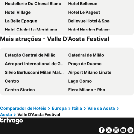
Hostellerie Du Cheval Blanc
Hotel Bellevue
Hotel Village
Hotel Le Pageot
La Belle Epoque
Bellevue Hotel & Spa
Hotel Chalet La Meridiana
Hotel Norden Palace
Mais atrações - Valle D'Aosta Festival
Omama Hotel
Hotel Express Aosta East
Hotel Duca D'Aosta
Club Esse Pila 2000
Estação Central de Milão
Catedral de Milão
Hotel Lo Fleye
Hotel Du Grand Paradis - 1899 Auberge Boutique
Aéroport International de Genève - Geneva International Airport
Praça de Duomo
HB Aosta Hotel & Balcony SPA
Locanda La Clusaz
Silvio Berlusconi Milan Malpensa Airport
Airport Milano Linate
Residence Les Fleurs
Affittacamere I Picchi
Centro
Lago Como
Hotel Mochettaz
Alpen Pila Residence
Centro Storico
Fiera Milano - Rho
Bed & Breakfast Anisor - Parblanc
Apartements Coeur de Ville
Brera
Centrale Metro Station
Cuney
TH Pila
Aeroporto Orio al Serio
Aéroport Lyon Saint Exupéry
Villa Gran Paradiso
Des Alpes
Comparador de Hotéis
Europa
Itália
Vale da Aosta
Aosta
Valle D'Aosta Festival
Navigli
Avoriaz 1800 Portes du Soleil
Cidade Alta de Bérgamo
Lyon Antiga
Facebook
Twitter
Insta
Yo
Cornavin railway station
Stazione di Bergamo