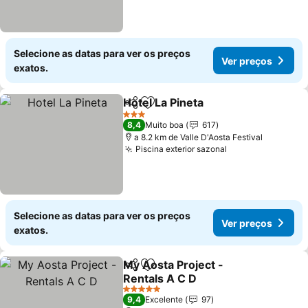
Selecione as datas para ver os preços
Ver preços
exatos.
Hotel La Pineta
Partilhar
Adicionar aos favoritos
Ver preços
3 Estrelas
8,4
Muito boa
617
a 8.2 km de Valle D'Aosta Festival
Piscina exterior sazonal
Ver preços
Selecione as datas para ver os preços
Ver preços
exatos.
My Aosta Project -
Partilhar
Adicionar aos favoritos
Rentals A C D
Ver preços
5 Estrelas
9,4
Excelente
97