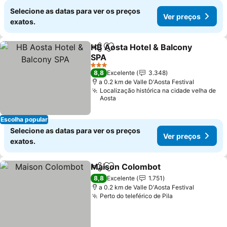
Selecione as datas para ver os preços
Ver preços
exatos.
HB Aosta Hotel & Balcony
Partilhar
Adicionar aos favoritos
SPA
Ver preços
3 Estrelas
8,8
Excelente
3.348
a 0.2 km de Valle D'Aosta Festival
Localização histórica na cidade velha de
Aosta
Escolha popular
Selecione as datas para ver os preços
Ver preços
exatos.
Maison Colombot
Partilhar
Adicionar aos favoritos
Ver preç
8,8
Excelente
1.751
a 0.2 km de Valle D'Aosta Festival
Perto do teleférico de Pila
Ver preços