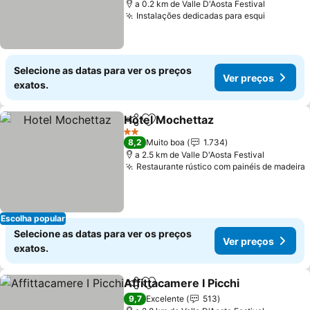
a 0.2 km de Valle D'Aosta Festival
Instalações dedicadas para esqui
Ver preç
Selecione as datas para ver os preços
Ver preços
exatos.
Hotel Mochettaz
Partilhar
Adicionar aos favoritos
Ver preço
2 Estrelas
8,2
Muito boa
1.734
a 2.5 km de Valle D'Aosta Festival
Restaurante rústico com painéis de madeira
Escolha popular
Selecione as datas para ver os preços
Ver preços
exatos.
Affittacamere I Picchi
Partilhar
Adicionar aos favoritos
Ver 
9,7
Excelente
513