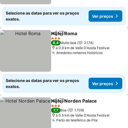
Selecione as datas para ver os preços
Ver preços
exatos.
Hotel Roma
Partilhar
Adicionar aos favoritos
Ver preços
3 Estrelas
8,4
Muito boa
2.174
a 0.9 km de Valle D'Aosta Festival
Arredores romanos históricos
Ver preços
Selecione as datas para ver os preços
Ver preços
exatos.
Hotel Norden Palace
Partilhar
Adicionar aos favoritos
Ver p
3 Estrelas
7,7
Boa
1.709
a 0.5 km de Valle D'Aosta Festival
Perto do teleférico de Pila
Ver preços