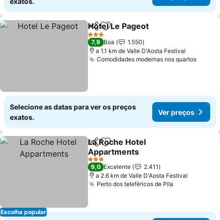
exatos.
Hotel Le Pageot
Partilhar
Adicionar aos favoritos
Ver preço
3 Estrelas
7,9
Boa
1.550
a 1.1 km de Valle D'Aosta Festival
Comodidades modernas nos quartos
Ver p
Selecione as datas para ver os preços
Ver preços
exatos.
La Roche Hotel
Partilhar
Adicionar aos favoritos
Appartments
Ver preços
3 Estrelas
9,0
Excelente
2.411
a 2.6 km de Valle D'Aosta Festival
Perto dos teleféricos de Pila
Ver preços
Escolha popular