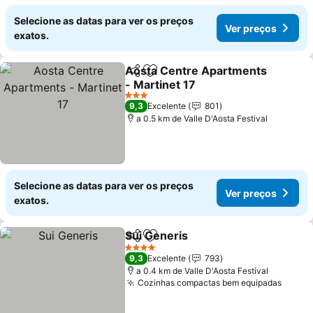
Selecione as datas para ver os preços
Ver preços
exatos.
Aosta Centre Apartments
Partilhar
Adicionar aos favoritos
- Martinet 17
Ver preços
3 Estrelas
9,3
Excelente
801
a 0.5 km de Valle D'Aosta Festival
Selecione as datas para ver os preços
Ver preços
exatos.
Sui Generis
Partilhar
Adicionar aos favoritos
Ver preços
4 Estrelas
9,3
Excelente
793
a 0.4 km de Valle D'Aosta Festival
Cozinhas compactas bem equipadas
Ver p