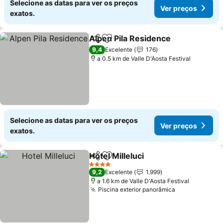
Selecione as datas para ver os preços
Ver preços
exatos.
Alpen Pila Residence
Partilhar
Adicionar aos favoritos
Ver p
9,4
Excelente
176
a 0.5 km de Valle D'Aosta Festival
Selecione as datas para ver os preços
Ver preços
exatos.
Hotel Milleluci
Partilhar
Adicionar aos favoritos
Ver preços
4 Estrelas
9,2
Excelente
1.999
a 1.6 km de Valle D'Aosta Festival
Piscina exterior panorâmica
Ver preços