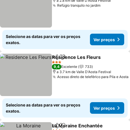
a 2.8 km de Valle D'Aosta Festival
Refúgio tranquilo no jardim
Ver preços
Selecione as datas para ver os preços
Ver preços
exatos.
Residence Les Fleurs
Partilhar
Adicionar aos favoritos
Ver 
3 Estrelas
9,4
Excelente
733
a 3.7 km de Valle D'Aosta Festival
Acesso direto de teleférico para Pila e Aosta
Selecione as datas para ver os preços
Ver preços
exatos.
La Moraine Enchantée
Partilhar
Adicionar aos favoritos
Ver