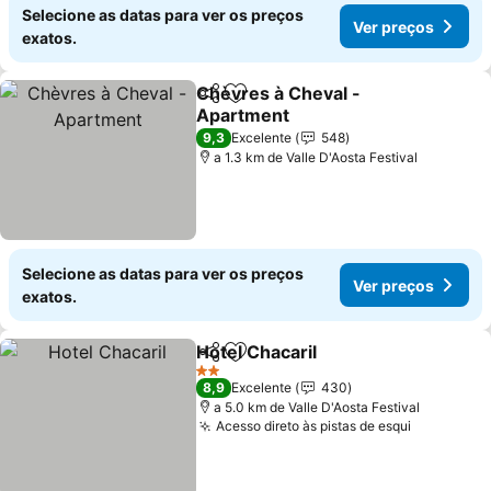
Selecione as datas para ver os preços
Ver preços
exatos.
Chèvres à Cheval -
Partilhar
Adicionar aos favoritos
Apartment
Ver preços
9,3
Excelente
548
a 1.3 km de Valle D'Aosta Festival
Selecione as datas para ver os preços
Ver preços
exatos.
Hotel Chacaril
Partilhar
Adicionar aos favoritos
Ver preços
2 Estrelas
8,9
Excelente
430
a 5.0 km de Valle D'Aosta Festival
Acesso direto às pistas de esqui
Ver preço