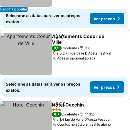
Escolha popular
Selecione as datas para ver os preços
Ver preços
exatos.
Apartements Coeur de
Partilhar
Adicionar aos favoritos
Ville
Ver preços
8,9
Excelente
376
a 0.2 km de Valle D'Aosta Festival
Acesso opcional ao spa
Ver preços
Selecione as datas para ver os preços
Ver preços
exatos.
Hotel Cecchin
Partilhar
Adicionar aos favoritos
Ver preços
3 Estrelas
8,7
Excelente
1.135
a 1.4 km de Valle D'Aosta Festival
Quartos no sótão em estilo alpino
Ver preç