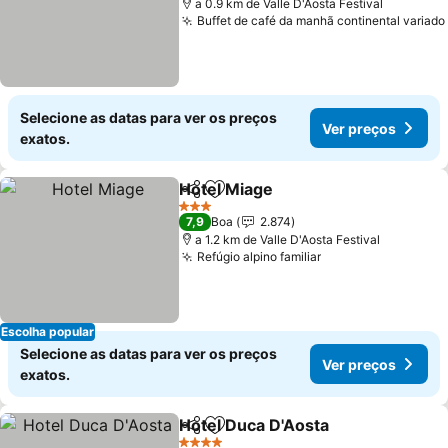
a 0.9 km de Valle D'Aosta Festival
Buffet de café da manhã continental variado
Selecione as datas para ver os preços
Ver preços
exatos.
Hotel Miage
Partilhar
Adicionar aos favoritos
Ver preços
3 Estrelas
7,9
Boa
2.874
a 1.2 km de Valle D'Aosta Festival
Refúgio alpino familiar
Ver preços
Escolha popular
Selecione as datas para ver os preços
Ver preços
exatos.
Hotel Duca D'Aosta
Partilhar
Adicionar aos favoritos
Ver pr