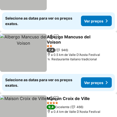
Selecione as datas para ver os preços
Ver preços
exatos.
Albergo Mancuso del
Partilhar
Adicionar aos favoritos
Voison
Ver preços
2 Estrelas
7,4
946
a 0.5 km de Valle D'Aosta Festival
Restaurante italiano tradicional
Ver preço
Selecione as datas para ver os preços
Ver preços
exatos.
Maison Croix de Ville
Partilhar
Adicionar aos favoritos
Ver 
4 Estrelas
9,4
Excelente
466
a 0.4 km de Valle D'Aosta Festival