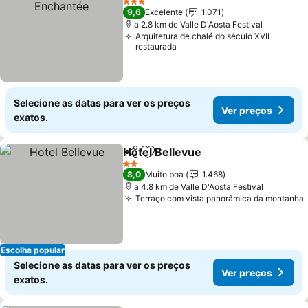
3 Estrelas
9,6
Excelente
1.071
a 2.8 km de Valle D'Aosta Festival
Arquitetura de chalé do século XVII
restaurada
Selecione as datas para ver os preços
Ver preços
exatos.
Hotel Bellevue
Partilhar
Adicionar aos favoritos
Ver preços
2 Estrelas
8,0
Muito boa
1.468
a 4.8 km de Valle D'Aosta Festival
Terraço com vista panorâmica da montanha
Escolha popular
Selecione as datas para ver os preços
Ver preços
exatos.