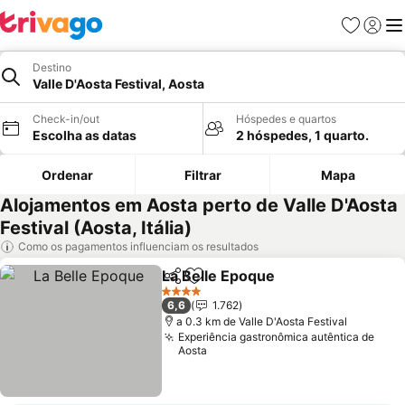
Favoritos
Iniciar
Me
Destino
Valle D'Aosta Festival, Aosta
Check-in/out
Hóspedes e quartos
Escolha as datas
2 hóspedes, 1 quarto.
Ordenar
Filtrar
Mapa
Alojamentos em Aosta perto de Valle D'Aosta
Festival (Aosta, Itália)
Como os pagamentos influenciam os resultados
La Belle Epoque
Partilhar
Adicionar aos favoritos
Ver preço
4 Estrelas
6,6
1.762
a 0.3 km de Valle D'Aosta Festival
Experiência gastronômica autêntica de
Aosta