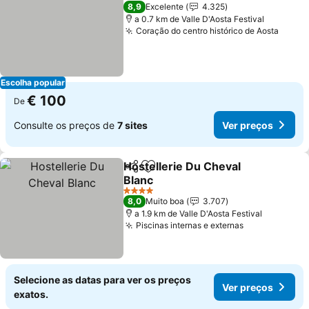
4 Estrelas
8,9
Excelente
4.325
a 0.7 km de Valle D'Aosta Festival
Coração do centro histórico de Aosta
Ver p
Escolha popular
€ 100
De
Consulte os preços de
7 sites
Ver preços
Hostellerie Du Cheval
Partilhar
Adicionar aos favoritos
Blanc
Ver preços
4 Estrelas
8,0
Muito boa
3.707
a 1.9 km de Valle D'Aosta Festival
Piscinas internas e externas
Ver preços
Selecione as datas para ver os preços
Ver preços
exatos.