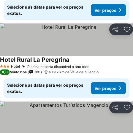
Selecione as datas para ver os preços
Ver preços
exatos.
Partilhar
Ad
Hotel Rural La Peregrina
Hotel
Piscina coberta disponível o ano todo
3 Estrelas
8,3
Muito boa
881
a 19.2 km de Valle del Silencio
Selecione as datas para ver os preços
Ver preços
exatos.
Partilhar
Ad