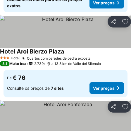
Ver preços
exatos.
Partilhar
Ad
Hotel Aroi Bierzo Plaza
Hotel
Quartos com paredes de pedra exposta
3 Estrelas
8,1
Muito boa
2.739
a 13.8 km de Valle del Silencio
€ 76
De
Consulte os preços de
7 sites
Ver preços
Partilhar
Ad