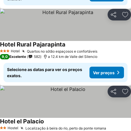
Partilhar
Ad
Hotel Rural Pajarapinta
Hotel
Quartos no sótão espaçosos e confortáveis
3 Estrelas
9,0
Excelente
582
a 12.4 km de Valle del Silencio
Selecione as datas para ver os preços
Ver preços
exatos.
Partilhar
Ad
Hotel el Palacio
Hostel
Localização à beira do rio, perto da ponte romana
2 Estrelas