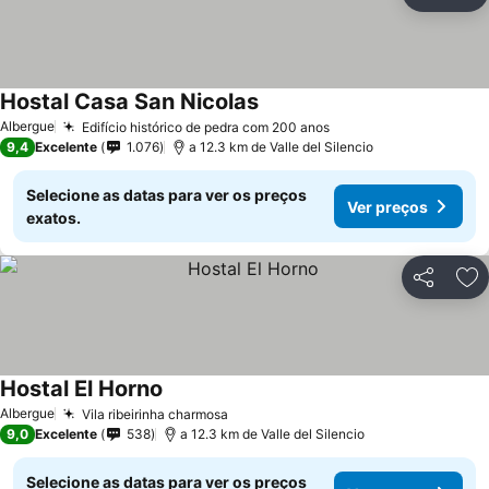
Partilhar
Ad
Hostal Casa San Nicolas
Albergue
Edifício histórico de pedra com 200 anos
9,4
Excelente
1.076
a 12.3 km de Valle del Silencio
Selecione as datas para ver os preços
Ver preços
exatos.
Partilhar
Ad
Hostal El Horno
Albergue
Vila ribeirinha charmosa
9,0
Excelente
538
a 12.3 km de Valle del Silencio
Selecione as datas para ver os preços