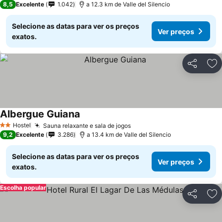
8,5
Excelente
1.042
a 12.3 km de Valle del Silencio
Selecione as datas para ver os preços
Ver preços
exatos.
Partilhar
Ad
Albergue Guiana
Hostel
Sauna relaxante e sala de jogos
2 Estrelas
9,2
Excelente
3.286
a 13.4 km de Valle del Silencio
Selecione as datas para ver os preços
Ver preços
exatos.
Escolha popular
Partilhar
Ad