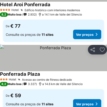
Hotel Aroi Ponferrada
Hotel
Edifício histórico com interiores modernos
4 Estrelas
8,2
Muito boa
2.932
a 14.1 km de Valle del Silencio
€ 77
De
Consulte os preços de
11 sites
Ver preços
Partilhar
Ad
Ponferrada Plaza
Hotel
Acesso ao centro de fitness dedicado
3 Estrelas
8,2
Muito boa
3.327
a 14.6 km de Valle del Silencio
€ 59
De
Consulte os preços de
11 sites
Ver preços