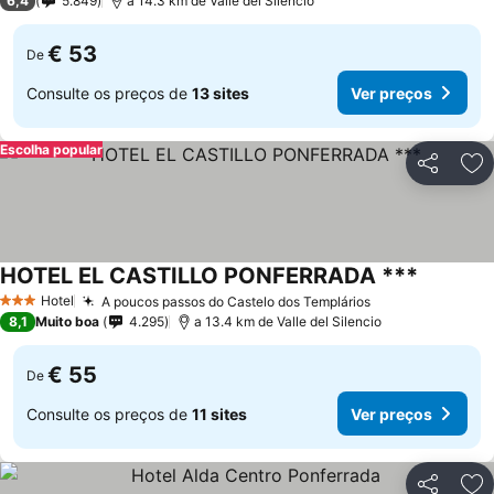
6,4
5.849
a 14.3 km de Valle del Silencio
€ 53
De
Consulte os preços de
13 sites
Ver preços
Escolha popular
Partilhar
Ad
HOTEL EL CASTILLO PONFERRADA ***
Hotel
A poucos passos do Castelo dos Templários
3 Estrelas
8,1
Muito boa
4.295
a 13.4 km de Valle del Silencio
€ 55
De
Consulte os preços de
11 sites
Ver preços