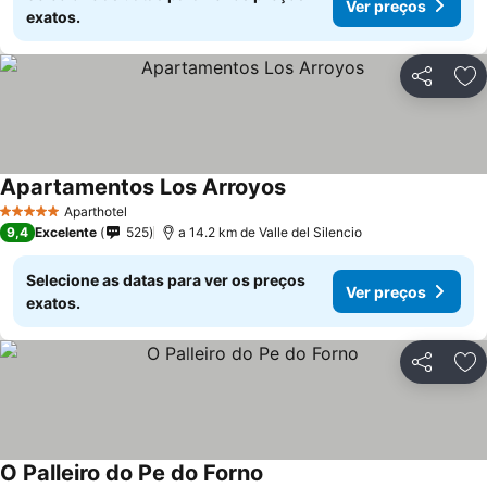
Ver preços
exatos.
Partilhar
Ad
Apartamentos Los Arroyos
Aparthotel
5 Estrelas
9,4
Excelente
525
a 14.2 km de Valle del Silencio
Selecione as datas para ver os preços
Ver preços
exatos.
Partilhar
Ad
O Palleiro do Pe do Forno