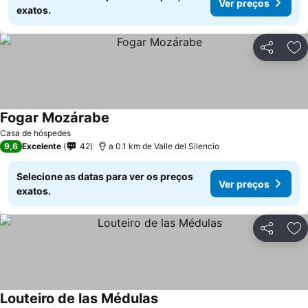
Ver preços
exatos.
Partilhar
Ad
Fogar Mozárabe
Casa de hóspedes
9,6
Excelente
42
a 0.1 km de Valle del Silencio
Selecione as datas para ver os preços
Ver preços
exatos.
Partilhar
Ad
Louteiro de las Médulas