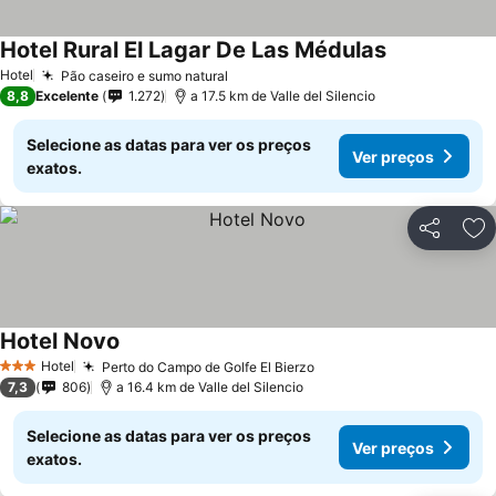
Hotel Rural El Lagar De Las Médulas
Hotel
Pão caseiro e sumo natural
8,8
Excelente
1.272
a 17.5 km de Valle del Silencio
Selecione as datas para ver os preços
Ver preços
exatos.
Partilhar
Ad
Hotel Novo
Hotel
Perto do Campo de Golfe El Bierzo
3 Estrelas
7,3
806
a 16.4 km de Valle del Silencio
Selecione as datas para ver os preços
Ver preços
exatos.