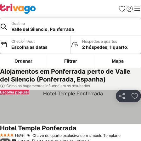
Favoritos
Iniciar
Me
Destino
Valle del Silencio, Ponferrada
Check-in/out
Hóspedes e quartos
Escolha as datas
2 hóspedes, 1 quarto.
Ordenar
Filtrar
Mapa
Alojamentos em Ponferrada perto de Valle
del Silencio (Ponferrada, Espanha)
Como os pagamentos influenciam os resultados
Escolha popular
Partilhar
Ad
Hotel Temple Ponferrada
Hotel
Chave de quarto exclusiva com símbolo Templário
4 Estrelas