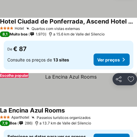
Hotel Ciudad de Ponferrada, Ascend Hotel Collection
Hotel
Quartos com vistas externas
4 Estrelas
8,1
Muito boa
1.970
a 15.6 km de Valle del Silencio
€ 87
De
Consulte os preços de
13 sites
Ver preços
Escolha popular
Partilhar
Ad
La Encina Azul Rooms
Aparthotel
Passeios turísticos organizados
3 Estrelas
7,9
Boa
286
a 13.7 km de Valle del Silencio
Selecione as datas para ver os preços