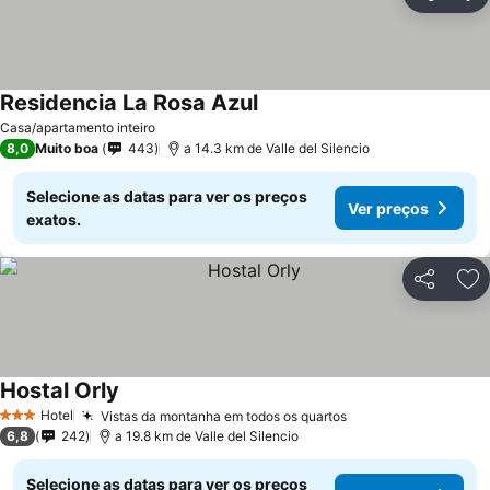
Partilhar
Ad
Residencia La Rosa Azul
Casa/apartamento inteiro
8,0
Muito boa
443
a 14.3 km de Valle del Silencio
Selecione as datas para ver os preços
Ver preços
exatos.
Partilhar
Ad
Hostal Orly
Hotel
Vistas da montanha em todos os quartos
3 Estrelas
6,8
242
a 19.8 km de Valle del Silencio
Selecione as datas para ver os preços