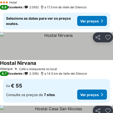
Hotel
3 Estrelas
9,6
Excelente
2.093
a 17.5 km de Valle del Silencio
Selecione as datas para ver os preços
Ver preços
exatos.
Partilhar
Ad
Hostal Nirvana
Albergue
Café e restaurante no local
8,7
Excelente
3.395
a 14.5 km de Valle del Silencio
€ 55
De
Consulte os preços de
7 sites
Ver preços