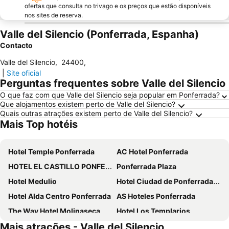
ofertas que consulta no trivago e os preços que estão disponíveis
nos sites de reserva.
Valle del Silencio (Ponferrada, Espanha)
Contacto
Valle del Silencio
,
24400
,
|
Site oficial
Perguntas frequentes sobre Valle del Silencio
O que faz com que Valle del Silencio seja popular em Ponferrada?
Que alojamentos existem perto de Valle del Silencio?
Quais outras atrações existem perto de Valle del Silencio?
Mais Top hotéis
Hotel Temple Ponferrada
AC Hotel Ponferrada
HOTEL EL CASTILLO PONFERRADA ***
Ponferrada Plaza
Hotel Medulio
Hotel Ciudad de Ponferrada, Ascend Hotel Collection
Hotel Alda Centro Ponferrada
AS Hoteles Ponferrada
The Way Hotel Molinaseca
Hotel Los Templarios
Mais atrações - Valle del Silencio
Hotel Aroi Bierzo Plaza
O Palleiro do Pe do Forno