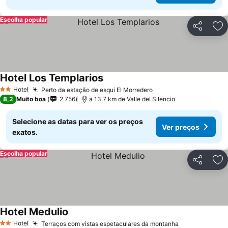
Escolha popular
Partilhar
Ad
Hotel Los Templarios
Hotel
Perto da estação de esqui El Morredero
2 Estrelas
8,2
Muito boa
2.756
a 13.7 km de Valle del Silencio
Selecione as datas para ver os preços
Ver preços
exatos.
Escolha popular
Partilhar
Ad
Hotel Medulio
Hotel
Terraços com vistas espetaculares da montanha
2 Estrelas