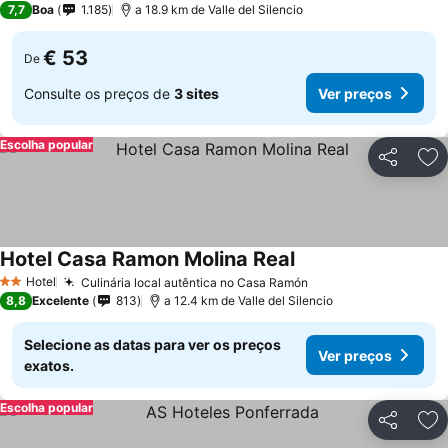
7,7
Boa
1.185
a 18.9 km de Valle del Silencio
€ 53
De
Consulte os preços de
3 sites
Ver preços
Escolha popular
Partilhar
Ad
Hotel Casa Ramon Molina Real
Hotel
Culinária local autêntica no Casa Ramón
2 Estrelas
8,8
Excelente
813
a 12.4 km de Valle del Silencio
Selecione as datas para ver os preços
Ver preços
exatos.
Escolha popular
Partilhar
Ad