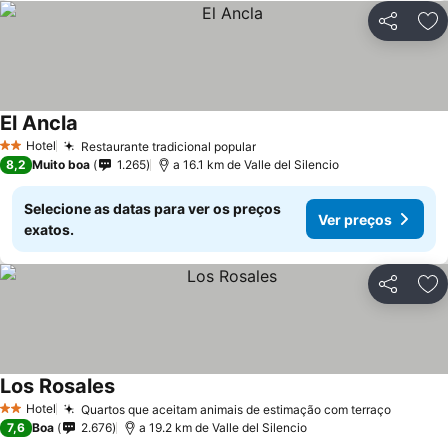
Partilhar
Ad
El Ancla
Hotel
Restaurante tradicional popular
2 Estrelas
8,2
Muito boa
1.265
a 16.1 km de Valle del Silencio
Selecione as datas para ver os preços
Ver preços
exatos.
Partilhar
Ad
Los Rosales
Hotel
Quartos que aceitam animais de estimação com terraço
2 Estrelas
7,6
Boa
2.676
a 19.2 km de Valle del Silencio