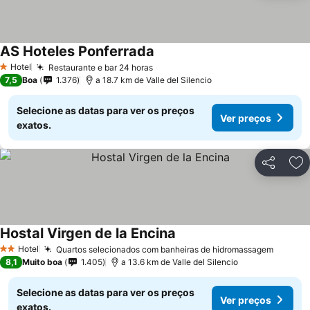
AS Hoteles Ponferrada
Hotel
Restaurante e bar 24 horas
1 Estrelas
7,5
Boa
1.376
a 18.7 km de Valle del Silencio
Selecione as datas para ver os preços
Ver preços
exatos.
Partilhar
Ad
Hostal Virgen de la Encina
Hotel
Quartos selecionados com banheiras de hidromassagem
2 Estrelas
8,1
Muito boa
1.405
a 13.6 km de Valle del Silencio
Selecione as datas para ver os preços
Ver preços
exatos.