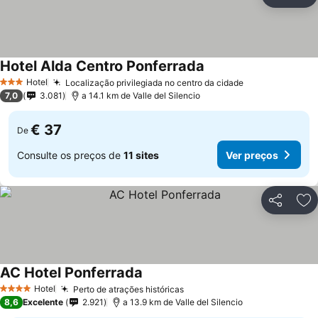
Partilhar
Ad
Hotel Alda Centro Ponferrada
Hotel
Localização privilegiada no centro da cidade
3 Estrelas
7,0
3.081
a 14.1 km de Valle del Silencio
€ 37
De
Consulte os preços de
11 sites
Ver preços
Partilhar
Ad
AC Hotel Ponferrada
Hotel
Perto de atrações históricas
4 Estrelas
8,6
Excelente
2.921
a 13.9 km de Valle del Silencio