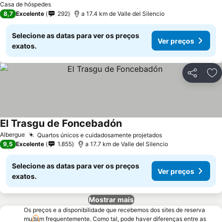
Casa de hóspedes
8,7
Excelente
292
a 17.4 km de Valle del Silencio
Selecione as datas para ver os preços
Ver preços
exatos.
Partilhar
Ad
El Trasgu de Foncebadón
Albergue
Quartos únicos e cuidadosamente projetados
9,5
Excelente
1.855
a 17.7 km de Valle del Silencio
Selecione as datas para ver os preços
Ver preços
exatos.
Mostrar mais
Os preços e a disponibilidade que recebemos dos sites de reserva
mudam frequentemente. Como tal, pode haver diferenças entre as