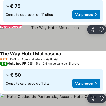
€ 75
De
Consulte os preços de
11 sites
Ver preços
Escolha popular
Partilhar
Ad
The Way Hotel Molinaseca
Hotel
Acesso direto à praia fluvial
3 Estrelas
8,4
Muito boa
955
a 12.4 km de Valle del Silencio
€ 50
De
Consulte os preços de
1 site
Ver preços
Partilhar
Ad