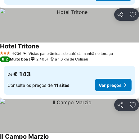
Partilhar
Ad
Hotel Tritone
Ver preços
Hotel
Vistas panorâmicas do café da manhã no terraço
Ver preços
3 Estrelas
8,2
Muito boa
2.405
a 1.6 km de Coliseu
€ 143
De
Consulte os preços de
11 sites
Ver preços
Partilhar
Ad
Il Campo Marzio