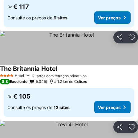
€ 117
De
Consulte os preços de
9 sites
Ver preços
Partilhar
Ad
The Britannia Hotel
Ver preços
Hotel
Quartos com terraços privativos
Ver preços
4 Estrelas
8,8
Excelente
5.045
a 1.2 km de Coliseu
€ 105
De
Consulte os preços de
12 sites
Ver preços
Partilhar
Ad