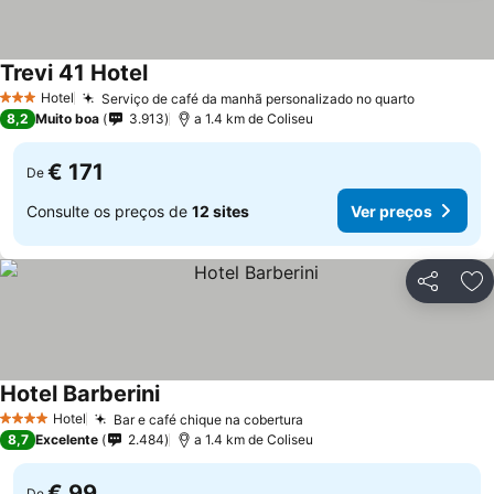
Trevi 41 Hotel
Ver preços
Hotel
Serviço de café da manhã personalizado no quarto
Ver preç
3 Estrelas
8,2
Muito boa
3.913
a 1.4 km de Coliseu
€ 171
De
Consulte os preços de
12 sites
Ver preços
Partilhar
Ad
Hotel Barberini
Ver preços
Hotel
Bar e café chique na cobertura
Ver preços
4 Estrelas
8,7
Excelente
2.484
a 1.4 km de Coliseu
€ 99
De