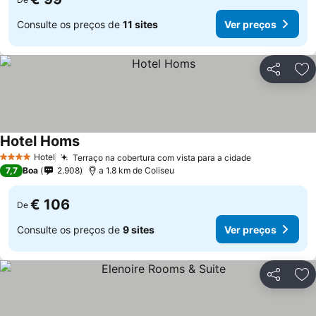
Consulte os preços de
11 sites
Ver preços
Partilhar
Ad
Hotel Homs
Ver preços
Hotel
Terraço na cobertura com vista para a cidade
Ver preços
4 Estrelas
7,7
Boa
2.908
a 1.8 km de Coliseu
€ 106
De
Consulte os preços de
9 sites
Ver preços
Partilhar
Ad