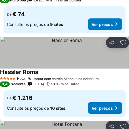
8,0
Muito boa
1.496
a 1.7 km de Coliseu
€ 74
De
Consulte os preços de
9 sites
Ver preços
Partilhar
Ad
Hassler Roma
Ver preços
Hotel
Jantar com estrela Michelin na cobertura
Ver preços
5 Estrelas
9,4
Excelente
3.014
a 1.9 km de Coliseu
€ 1.216
De
Consulte os preços de
10 sites
Ver preços