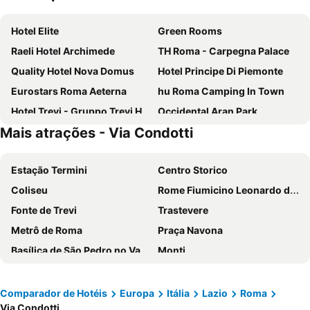
Hotel Elite
Green Rooms
Raeli Hotel Archimede
TH Roma - Carpegna Palace
Quality Hotel Nova Domus
Hotel Principe Di Piemonte
Eurostars Roma Aeterna
hu Roma Camping In Town
Hotel Trevi - Gruppo Trevi Hotels
Occidental Aran Park
Mais atrações - Via Condotti
Hotel Gioberti
Excel Roma Montemario
NH Roma Villa Carpegna
Hotel Torino
Estação Termini
Centro Storico
Exe International Palace
Raeli Hotel Regio
Coliseu
Rome Fiumicino Leonardo da Vinci International Airport
Hotel Roma Tor Vergata
Trilussa Palace Hotel Congress & Spa
Fonte de Trevi
Trastevere
Hotel Mosaic Central Rome
Roma Palace Suite
Metrô de Roma
Praça Navona
H10 Roma Città
Hotel Taormina
Basílica de São Pedro no Vaticano
Monti
Occidental Aurelia
Hotel Villa Rosa
San Francesco - Santuario della Madonna di Fatima
Termini Metro Station
Best Western Globus Hotel
Grand Hotel Olympic
Praça de Espanha
Prati
Hotel Caravel
Moderno Hotel Roma
Comparador de Hotéis
Europa
Itália
Lazio
Roma
Via Condotti