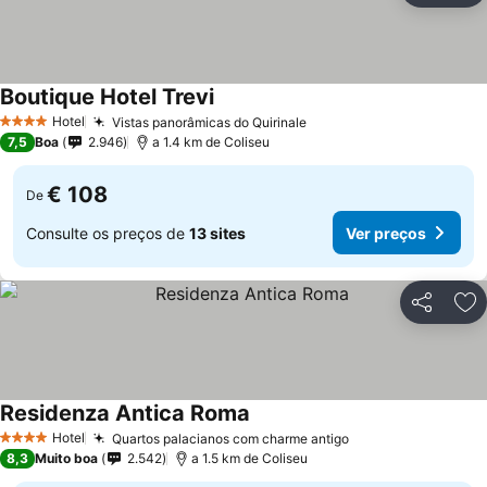
Boutique Hotel Trevi
Ver preços
Hotel
Vistas panorâmicas do Quirinale
Ver preços
4 Estrelas
7,5
Boa
2.946
a 1.4 km de Coliseu
€ 108
De
Consulte os preços de
13 sites
Ver preços
Partilhar
Ad
Residenza Antica Roma
Ver preços
Hotel
Quartos palacianos com charme antigo
Ver preços
4 Estrelas
8,3
Muito boa
2.542
a 1.5 km de Coliseu