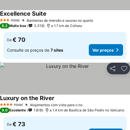
Excellence Suite
Ver preços
Hotel
Banheiras de imersão e saunas no quarto
Ver preços
3 Estrelas
8,2
Muito boa
3.319
a 1.7 km de Coliseu
€ 70
De
Consulte os preços de
7 sites
Ver preços
Partilhar
Ad
Luxury on the River
Ver preços
Hotel
Alojamentos com vista para o rio
Ver preços
4 Estrelas
9,0
Excelente
1.818
a 1.4 km de Basílica de São Pedro no Vaticano
€ 73
De