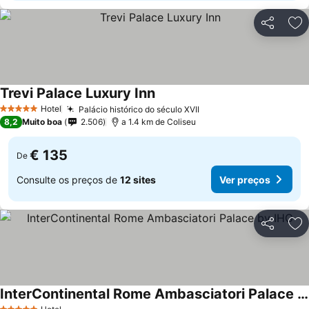
Partilhar
Ad
Trevi Palace Luxury Inn
Ver preços
Hotel
Palácio histórico do século XVII
Ver preços
5 Estrelas
8,2
Muito boa
2.506
a 1.4 km de Coliseu
€ 135
De
Consulte os preços de
12 sites
Ver preços
Partilhar
Ad
InterContinental Rome Ambasciatori Palace by IHG