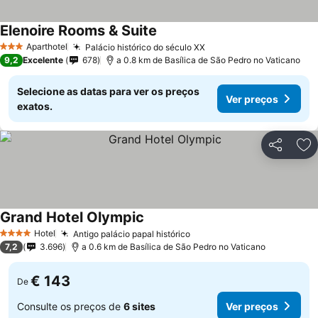
Elenoire Rooms & Suite
Ver preços
Aparthotel
Palácio histórico do século XX
Ver preços
3 Estrelas
9,2
Excelente
678
a 0.8 km de Basílica de São Pedro no Vaticano
Selecione as datas para ver os preços
Ver preços
exatos.
Partilhar
Ad
Grand Hotel Olympic
Ver preços
Hotel
Antigo palácio papal histórico
Ver preços
4 Estrelas
7,2
3.696
a 0.6 km de Basílica de São Pedro no Vaticano
€ 143
De
Consulte os preços de
6 sites
Ver preços