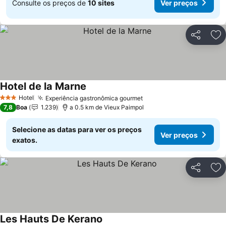
Consulte os preços de
10 sites
Ver preços
Partilhar
Ad
Hotel de la Marne
Hotel
Experiência gastronômica gourmet
3 Estrelas
7,8
Boa
1.239
a 0.5 km de Vieux Paimpol
Selecione as datas para ver os preços
Ver preços
exatos.
Partilhar
Ad
Les Hauts De Kerano