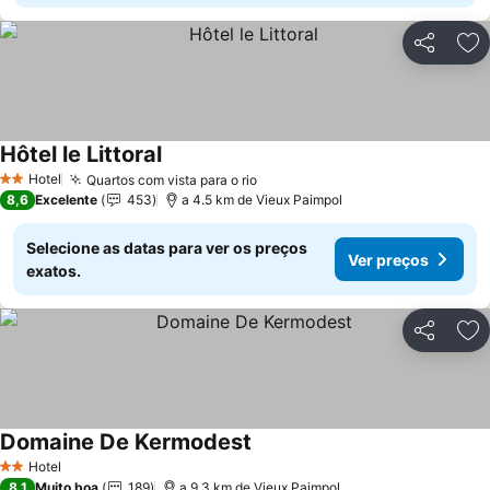
Partilhar
Ad
Hôtel le Littoral
Hotel
Quartos com vista para o rio
2 Estrelas
8,6
Excelente
453
a 4.5 km de Vieux Paimpol
Selecione as datas para ver os preços
Ver preços
exatos.
Partilhar
Ad
Domaine De Kermodest
Hotel
2 Estrelas
8,1
Muito boa
189
a 9.3 km de Vieux Paimpol