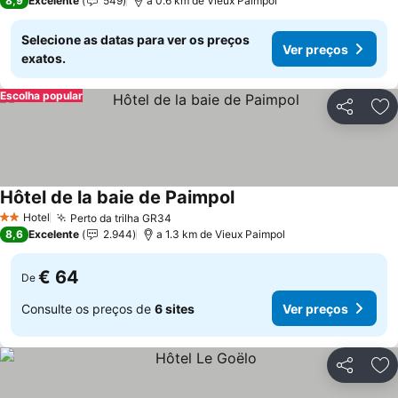
8,9
Excelente
549
a 0.6 km de Vieux Paimpol
Selecione as datas para ver os preços
Ver preços
exatos.
Escolha popular
Partilhar
Ad
Hôtel de la baie de Paimpol
Hotel
Perto da trilha GR34
2 Estrelas
8,6
Excelente
2.944
a 1.3 km de Vieux Paimpol
€ 64
De
Consulte os preços de
6 sites
Ver preços
Partilhar
Ad