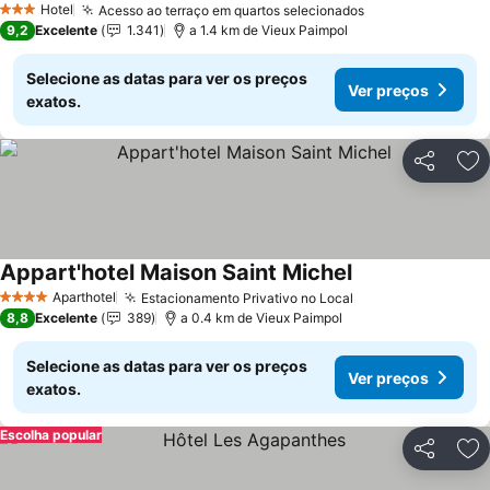
Hotel
Acesso ao terraço em quartos selecionados
3 Estrelas
9,2
Excelente
1.341
a 1.4 km de Vieux Paimpol
Selecione as datas para ver os preços
Ver preços
exatos.
Partilhar
Ad
Appart'hotel Maison Saint Michel
Aparthotel
Estacionamento Privativo no Local
4 Estrelas
8,8
Excelente
389
a 0.4 km de Vieux Paimpol
Selecione as datas para ver os preços
Ver preços
exatos.
Escolha popular
Partilhar
Ad