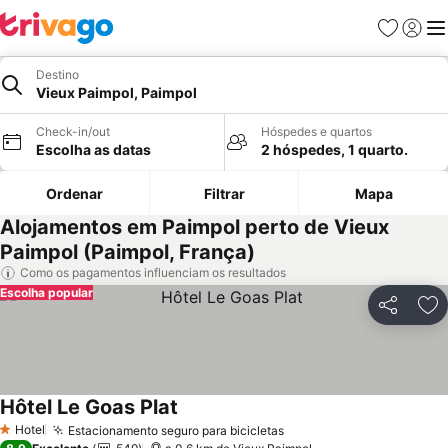
Favoritos
Iniciar
Me
Destino
Vieux Paimpol, Paimpol
Check-in/out
Hóspedes e quartos
Escolha as datas
2 hóspedes, 1 quarto.
Ordenar
Filtrar
Mapa
Alojamentos em Paimpol perto de Vieux
Paimpol (Paimpol, França)
Como os pagamentos influenciam os resultados
Escolha popular
Partilhar
Ad
Hôtel Le Goas Plat
Hotel
Estacionamento seguro para bicicletas
1 Estrelas