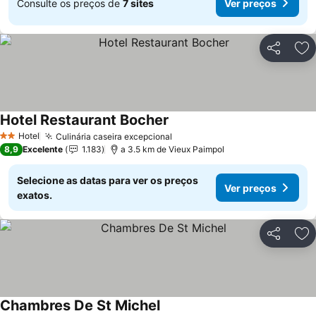
Consulte os preços de
7 sites
Ver preços
Partilhar
Ad
Hotel Restaurant Bocher
Hotel
Culinária caseira excepcional
2 Estrelas
8,9
Excelente
1.183
a 3.5 km de Vieux Paimpol
Selecione as datas para ver os preços
Ver preços
exatos.
Partilhar
Ad
Chambres De St Michel