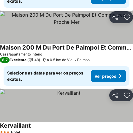
exatos.
Partilhar
Ad
Maison 200 M Du Port De Paimpol Et Commerces, Proche Mer
Casa/apartamento inteiro
8,7
Excelente
49
a 0.5 km de Vieux Paimpol
Selecione as datas para ver os preços
Ver preços
exatos.
Partilhar
Ad
Kervaillant
Hotel