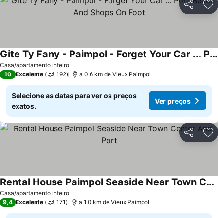
Partilhar
Ad
Gite Ty Fany - Paimpol - Forget Your Car ... Port Beach And Shops On Foot
Casa/apartamento inteiro
10
Excelente
192
a 0.6 km de Vieux Paimpol
Selecione as datas para ver os preços
Ver preços
exatos.
Partilhar
Ad
Rental House Paimpol Seaside Near Town Center And Port
Casa/apartamento inteiro
9,4
Excelente
171
a 1.0 km de Vieux Paimpol