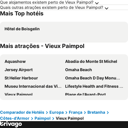
Que alojamentos existem perto de Vieux Paimpol?
Quais outras atrações existem perto de Vieux Paimpol?
Mais Top hotéis
Hôtel de Boisgelin
Mais atrações - Vieux Paimpol
Aquashow
Abadia do Monte St Michel
Jersey Airport
Omaha Beach
St Helier Harbour
Omaha Beach D Day Monument
Museu Internacional das Viagens de Longo Curso pelo Cabo Horn
Lifestyle Health and Fitness Suite
Vieux Paimpol
Plage de l'Avant-Port
Plage du Minihic
La grand' place
Port Crouesty
Plage de La Baule
Comparador de Hotéis
Europa
França
Bretanha
Côtes-d'Armor
Paimpol
Vieux Paimpol
Les chaos de granit rose
Praia do Molhe - Môle
Jersey Museum
Port de plaisance de Paimpol