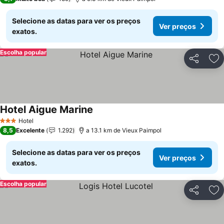
Selecione as datas para ver os preços
Ver preços
exatos.
Escolha popular
Partilhar
Ad
Hotel Aigue Marine
Hotel
3 Estrelas
8,5
Excelente
1.292
a 13.1 km de Vieux Paimpol
Selecione as datas para ver os preços
Ver preços
exatos.
Escolha popular
Partilhar
Ad