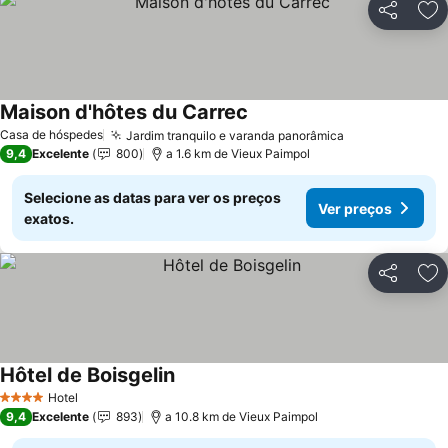
Partilhar
Ad
Maison d'hôtes du Carrec
Casa de hóspedes
Jardim tranquilo e varanda panorâmica
9,4
Excelente
800
a 1.6 km de Vieux Paimpol
Selecione as datas para ver os preços
Ver preços
exatos.
Partilhar
Ad
Hôtel de Boisgelin
Hotel
4 Estrelas
9,4
Excelente
893
a 10.8 km de Vieux Paimpol