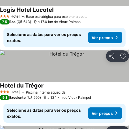
Logis Hotel Lucotel
Hotel
Base estratégica para explorar a costa
3 Estrelas
7,5
Boa
643
a 17.0 km de Vieux Paimpol
Selecione as datas para ver os preços
Ver preços
exatos.
Partilhar
Ad
Hotel du Trégor
Hotel
Piscina interna aquecida
3 Estrelas
9,1
Excelente
990
a 13.1 km de Vieux Paimpol
Selecione as datas para ver os preços
Ver preços
exatos.