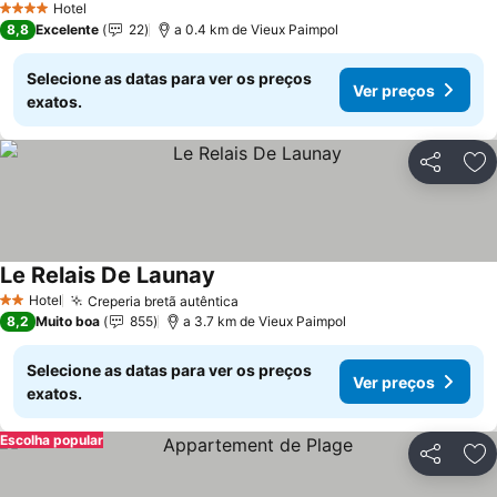
Hotel
4 Estrelas
8,8
Excelente
22
a 0.4 km de Vieux Paimpol
Selecione as datas para ver os preços
Ver preços
exatos.
Partilhar
Ad
Le Relais De Launay
Hotel
Creperia bretã autêntica
2 Estrelas
8,2
Muito boa
855
a 3.7 km de Vieux Paimpol
Selecione as datas para ver os preços
Ver preços
exatos.
Escolha popular
Partilhar
Ad