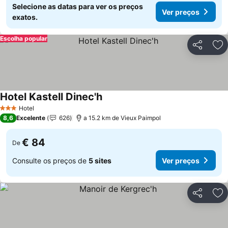
Selecione as datas para ver os preços
Ver preços
exatos.
Escolha popular
Partilhar
Ad
Hotel Kastell Dinec'h
Hotel
3 Estrelas
8,6
Excelente
626
a 15.2 km de Vieux Paimpol
€ 84
De
Consulte os preços de
5 sites
Ver preços
Partilhar
Ad