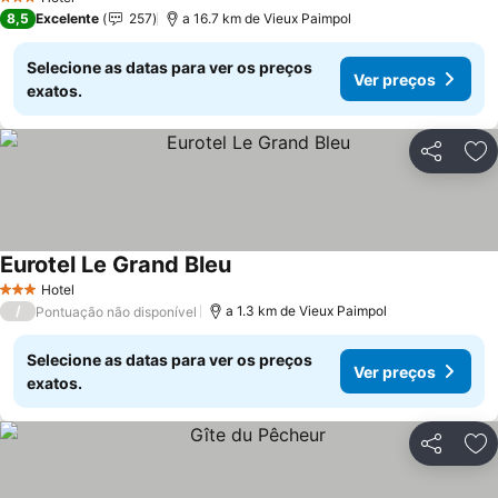
3 Estrelas
8,5
Excelente
257
a 16.7 km de Vieux Paimpol
Selecione as datas para ver os preços
Ver preços
exatos.
Partilhar
Ad
Eurotel Le Grand Bleu
Hotel
3 Estrelas
/
a 1.3 km de Vieux Paimpol
Pontuação não disponível
Selecione as datas para ver os preços
Ver preços
exatos.
Partilhar
Ad