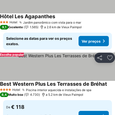
Hôtel Les Agapanthes
Hotel
Jardim panorâmico com vista para o mar
3 Estrelas
9,1
Excelente
1.565
a 2.6 km de Vieux Paimpol
Selecione as datas para ver os preços
Ver preços
exatos.
Escolha popular
Partilhar
Ad
Best Western Plus Les Terrasses de Bréhat
Hotel
Piscina interior aquecida e instalações de spa
4 Estrelas
8,4
Muito boa
4.730
a 5.2 km de Vieux Paimpol
€ 118
De