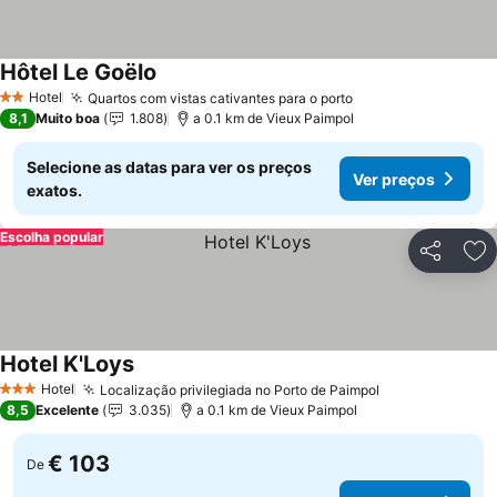
Hôtel Le Goëlo
Hotel
Quartos com vistas cativantes para o porto
2 Estrelas
8,1
Muito boa
1.808
a 0.1 km de Vieux Paimpol
Selecione as datas para ver os preços
Ver preços
exatos.
Escolha popular
Partilhar
Ad
Hotel K'Loys
Hotel
Localização privilegiada no Porto de Paimpol
3 Estrelas
8,5
Excelente
3.035
a 0.1 km de Vieux Paimpol
€ 103
De