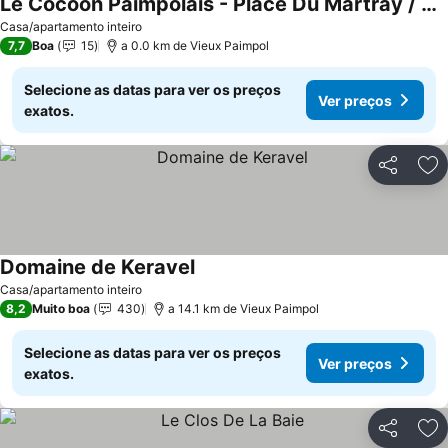
Le Cocoon Paimpolais - Place Du Martray / Port
Casa/apartamento inteiro
7,7
Boa
15
a 0.0 km de Vieux Paimpol
Selecione as datas para ver os preços
Ver preços
exatos.
Partilhar
Ad
Domaine de Keravel
Casa/apartamento inteiro
8,2
Muito boa
430
a 14.1 km de Vieux Paimpol
Selecione as datas para ver os preços
Ver preços
exatos.
Partilhar
Ad