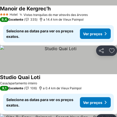
Manoir de Kergrec'h
Hotel
Vistas tranquilas do mar através das árvores
3 Estrelas
9,4
Excelente
335
a 14.4 km de Vieux Paimpol
Selecione as datas para ver os preços
Ver preços
exatos.
Partilhar
Ad
Studio Quai Loti
Casa/apartamento inteiro
9,1
Excelente
106
a 0.4 km de Vieux Paimpol
Selecione as datas para ver os preços
Ver preços
exatos.