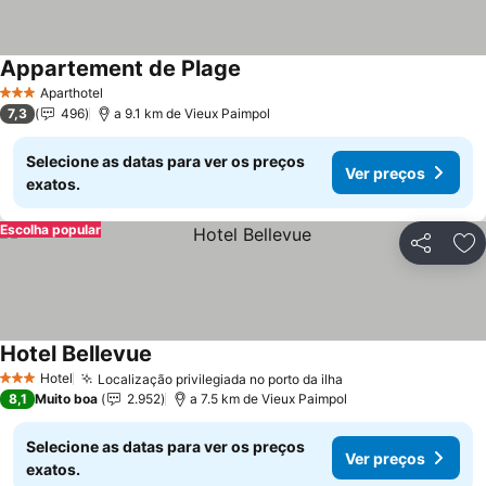
Appartement de Plage
Aparthotel
3 Estrelas
7,3
496
a 9.1 km de Vieux Paimpol
Selecione as datas para ver os preços
Ver preços
exatos.
Escolha popular
Partilhar
Ad
Hotel Bellevue
Hotel
Localização privilegiada no porto da ilha
3 Estrelas
8,1
Muito boa
2.952
a 7.5 km de Vieux Paimpol
Selecione as datas para ver os preços
Ver preços
exatos.