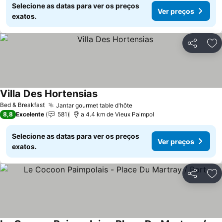
Selecione as datas para ver os preços
Ver preços
exatos.
Partilhar
Ad
Villa Des Hortensias
Bed & Breakfast
Jantar gourmet table d'hôte
8,8
Excelente
581
a 4.4 km de Vieux Paimpol
Selecione as datas para ver os preços
Ver preços
exatos.
Partilhar
Ad