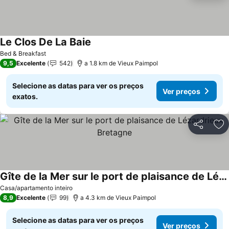
Le Clos De La Baie
Bed & Breakfast
9,5
Excelente
542
a 1.8 km de Vieux Paimpol
Selecione as datas para ver os preços
Ver preços
exatos.
Partilhar
Ad
Gîte de la Mer sur le port de plaisance de Lézardrieux Bretagne
Casa/apartamento inteiro
8,9
Excelente
99
a 4.3 km de Vieux Paimpol
Selecione as datas para ver os preços
Ver preços