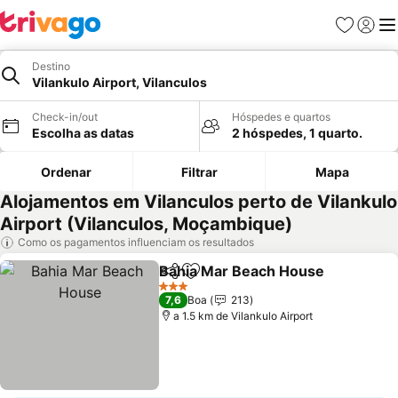
Favoritos
Iniciar
Me
Destino
Vilankulo Airport, Vilanculos
Check-in/out
Hóspedes e quartos
Escolha as datas
2 hóspedes, 1 quarto.
Ordenar
Filtrar
Mapa
Alojamentos em Vilanculos perto de Vilankulo
Airport (Vilanculos, Moçambique)
Como os pagamentos influenciam os resultados
Bahia Mar Beach House
Partilhar
Adicionar aos favoritos
3 Estrelas
7,6
Boa
213
a 1.5 km de Vilankulo Airport