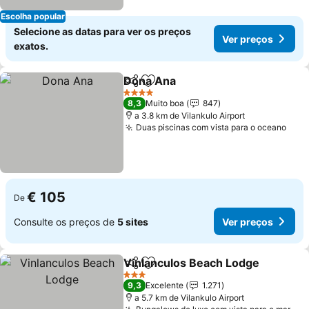
Escolha popular
Selecione as datas para ver os preços
Ver preços
exatos.
Dona Ana
Partilhar
Adicionar aos favoritos
4 Estrelas
8,3
Muito boa
847
a 3.8 km de Vilankulo Airport
Duas piscinas com vista para o oceano
€ 105
De
Consulte os preços de
5 sites
Ver preços
Vinlanculos Beach Lodge
Partilhar
Adicionar aos favoritos
3 Estrelas
9,3
Excelente
1.271
a 5.7 km de Vilankulo Airport