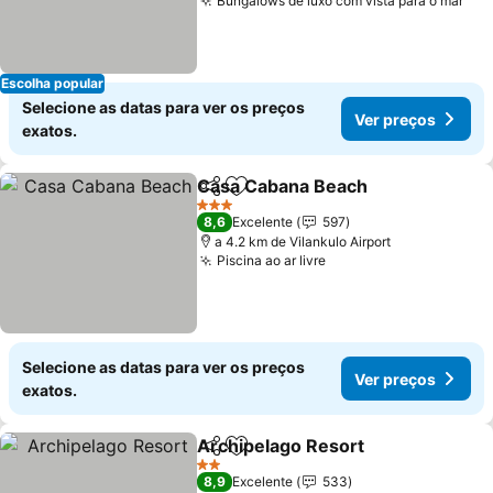
Bungalows de luxo com vista para o mar
Escolha popular
Selecione as datas para ver os preços
Ver preços
exatos.
Casa Cabana Beach
Partilhar
Adicionar aos favoritos
3 Estrelas
8,6
Excelente
597
a 4.2 km de Vilankulo Airport
Piscina ao ar livre
Selecione as datas para ver os preços
Ver preços
exatos.
Archipelago Resort
Partilhar
Adicionar aos favoritos
2 Estrelas
8,9
Excelente
533