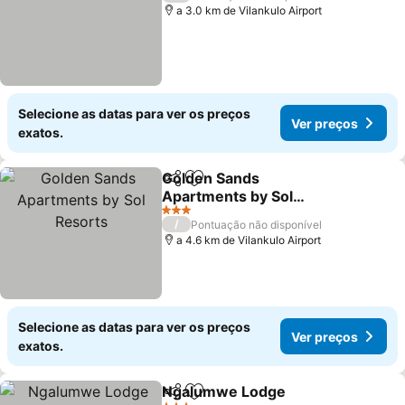
a 3.0 km de Vilankulo Airport
Selecione as datas para ver os preços
Ver preços
exatos.
Golden Sands
Partilhar
Adicionar aos favoritos
Apartments by Sol
Resorts
3 Estrelas
/
Pontuação não disponível
a 4.6 km de Vilankulo Airport
Selecione as datas para ver os preços
Ver preços
exatos.
Ngalumwe Lodge
Partilhar
Adicionar aos favoritos