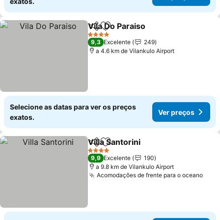
exatos.
Vila Do Paraiso
Partilhar
Adicionar aos favoritos
4 Estrelas
9,3
Excelente
249
a 4.6 km de Vilankulo Airport
Selecione as datas para ver os preços
Ver preços
exatos.
Villa Santorini
Partilhar
Adicionar aos favoritos
4 Estrelas
9,9
Excelente
190
a 9.8 km de Vilankulo Airport
Acomodações de frente para o oceano