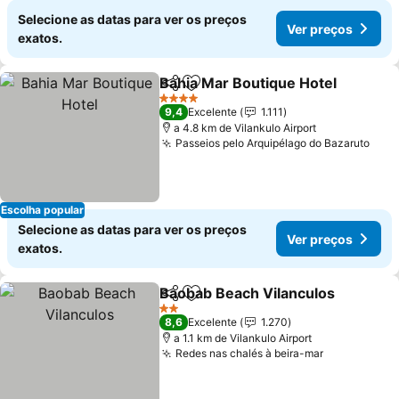
Selecione as datas para ver os preços
Ver preços
exatos.
Bahia Mar Boutique Hotel
Partilhar
Adicionar aos favoritos
4 Estrelas
9,4
Excelente
1.111
a 4.8 km de Vilankulo Airport
Passeios pelo Arquipélago do Bazaruto
Escolha popular
Selecione as datas para ver os preços
Ver preços
exatos.
Baobab Beach Vilanculos
Partilhar
Adicionar aos favoritos
2 Estrelas
8,6
Excelente
1.270
a 1.1 km de Vilankulo Airport
Redes nas chalés à beira-mar