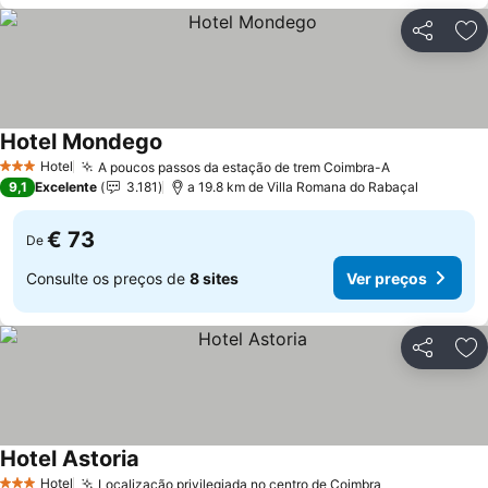
Partilhar
Ad
Hotel Mondego
Ver preços
Hotel
A poucos passos da estação de trem Coimbra-A
Ver preços
3 Estrelas
9,1
Excelente
3.181
a 19.8 km de Villa Romana do Rabaçal
€ 73
De
Consulte os preços de
8 sites
Ver preços
Partilhar
Ad
Hotel Astoria
Ver preços
Hotel
Localização privilegiada no centro de Coimbra
Ver preços