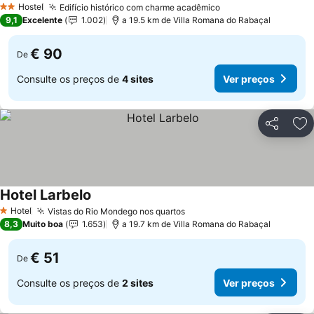
Hostel
Edifício histórico com charme acadêmico
Ver preços
2 Estrelas
9,1
Excelente
1.002
a 19.5 km de Villa Romana do Rabaçal
€ 90
De
Consulte os preços de
4 sites
Ver preços
Partilhar
Ad
Hotel Larbelo
Ver preços
Hotel
Vistas do Rio Mondego nos quartos
Ver preços
1 Estrelas
8,3
Muito boa
1.653
a 19.7 km de Villa Romana do Rabaçal
€ 51
De
Consulte os preços de
2 sites
Ver preços