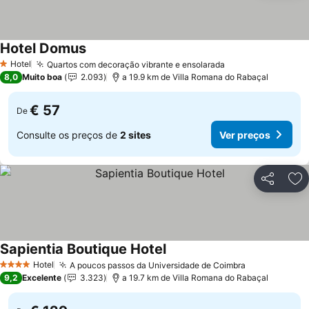
Hotel Domus
Ver preços
Hotel
Quartos com decoração vibrante e ensolarada
Ver preços
1 Estrelas
8,0
Muito boa
2.093
a 19.9 km de Villa Romana do Rabaçal
€ 57
De
Consulte os preços de
2 sites
Ver preços
Partilhar
Ad
Sapientia Boutique Hotel
Ver preços
Hotel
A poucos passos da Universidade de Coimbra
Ver preços
4 Estrelas
9,2
Excelente
3.323
a 19.7 km de Villa Romana do Rabaçal