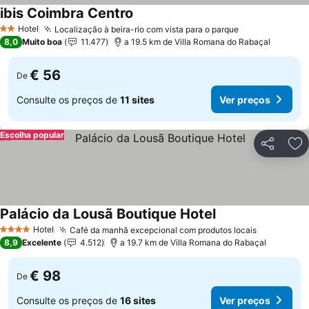
ibis Coimbra Centro
Ver preços
Hotel
Localização à beira-rio com vista para o parque
Ver preços
2 Estrelas
8,0
Muito boa
11.477
a 19.5 km de Villa Romana do Rabaçal
€ 56
De
Consulte os preços de
11 sites
Ver preços
Escolha popular
Partilhar
Ad
Palácio da Lousã Boutique Hotel
Ver preços
Hotel
Café da manhã excepcional com produtos locais
Ver preço
4 Estrelas
8,9
Excelente
4.512
a 19.7 km de Villa Romana do Rabaçal
€ 98
De
Consulte os preços de
16 sites
Ver preços