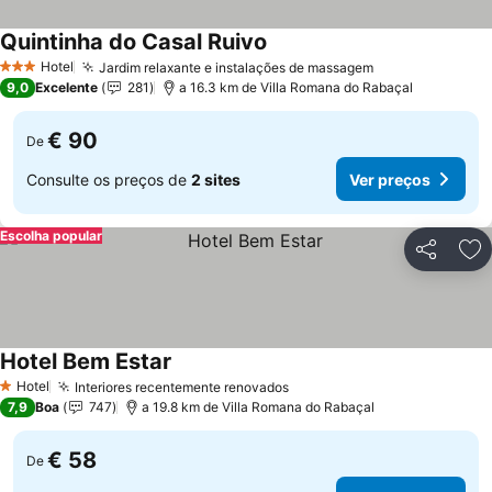
Quintinha do Casal Ruivo
Ver preços
Hotel
Jardim relaxante e instalações de massagem
Ver preços
3 Estrelas
9,0
Excelente
281
a 16.3 km de Villa Romana do Rabaçal
€ 90
De
Consulte os preços de
2 sites
Ver preços
Escolha popular
Partilhar
Ad
Hotel Bem Estar
Ver preços
Hotel
Interiores recentemente renovados
Ver preços
1 Estrelas
7,9
Boa
747
a 19.8 km de Villa Romana do Rabaçal
€ 58
De