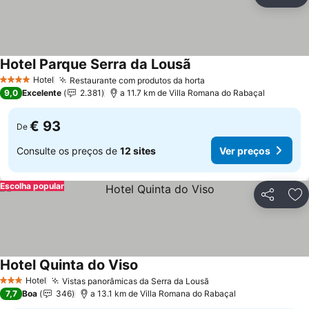
Partilhar
Ad
Hotel Parque Serra da Lousã
Ver preços
Hotel
Restaurante com produtos da horta
Ver preços
4 Estrelas
9,0
Excelente
2.381
a 11.7 km de Villa Romana do Rabaçal
€ 93
De
Consulte os preços de
12 sites
Ver preços
Escolha popular
Partilhar
Ad
Hotel Quinta do Viso
Ver preços
Hotel
Vistas panorâmicas da Serra da Lousã
Ver preços
3 Estrelas
7,7
Boa
346
a 13.1 km de Villa Romana do Rabaçal