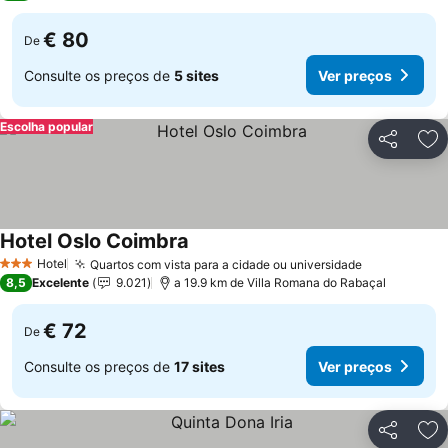
€ 80
De
Consulte os preços de
5 sites
Ver preços
Escolha popular
Partilhar
Ad
Hotel Oslo Coimbra
Ver preços
Hotel
Quartos com vista para a cidade ou universidade
Ver preços
3 Estrelas
8,5
Excelente
9.021
a 19.9 km de Villa Romana do Rabaçal
€ 72
De
Consulte os preços de
17 sites
Ver preços
Partilhar
Ad