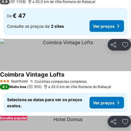
6,9
1.108
a 20.0 km de Villa Romana do Rabaçal
€ 47
De
Consulte os preços de
2 sites
Ver preços
Partilhar
Ad
Coimbra Vintage Lofts
Ver preços
Aparthotel
Cozinhas compactas completas
Ver preços
3 Estrelas
8,1
Muito boa
910
a 20.0 km de Villa Romana do Rabaçal
Selecione as datas para ver os preços
Ver preços
exatos.
Escolha popular
Partilhar
Ad