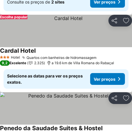
Consulte os preços de
2 sites
Ver preços
Escolha popular
Partilhar
Ad
Cardal Hotel
Ver preços
Hotel
Quartos com banheiras de hidromassagem
Ver preços
3 Estrelas
9,2
Excelente
2.325
a 19.6 km de Villa Romana do Rabaçal
Selecione as datas para ver os preços
Ver preços
exatos.
Partilhar
Ad
Penedo da Saudade Suites & Hostel
Ver preços