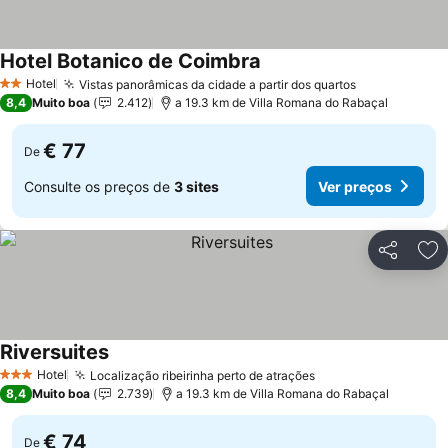
Hotel Botanico de Coimbra
Ver preços
Hotel
Vistas panorâmicas da cidade a partir dos quartos
Ver preços
2 Estrelas
8,4
Muito boa
2.412
a 19.3 km de Villa Romana do Rabaçal
€ 77
De
Consulte os preços de
3 sites
Ver preços
Partilhar
Ad
Riversuites
Ver preços
Hotel
Localização ribeirinha perto de atrações
Ver preços
3 Estrelas
8,4
Muito boa
2.739
a 19.3 km de Villa Romana do Rabaçal
€ 74
De