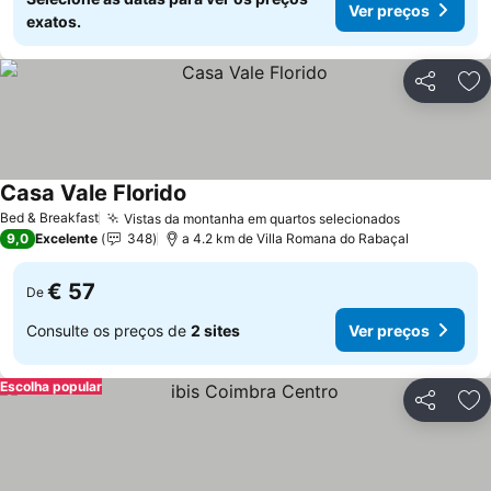
Ver preços
exatos.
Partilhar
Ad
Casa Vale Florido
Ver preços
Bed & Breakfast
Vistas da montanha em quartos selecionados
Ver preços
9,0
Excelente
348
a 4.2 km de Villa Romana do Rabaçal
€ 57
De
Consulte os preços de
2 sites
Ver preços
Escolha popular
Partilhar
Ad