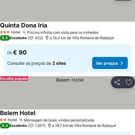
Quinta Dona Iria
Ver preços
Hotel
Piscina infinita com vista para os vinhedos
Ver preços
3 Estrelas
9,5
Excelente
422
a 16.3 km de Villa Romana do Rabaçal
€ 90
De
Consulte os preços de
2 sites
Ver preços
Escolha popular
Partilhar
Ad
Belem Hotel
Ver preços
Hotel
Mensagem de boas-vindas personalizada
Ver preços
2 Estrelas
9,3
Excelente
1.207
a 18.7 km de Villa Romana do Rabaçal