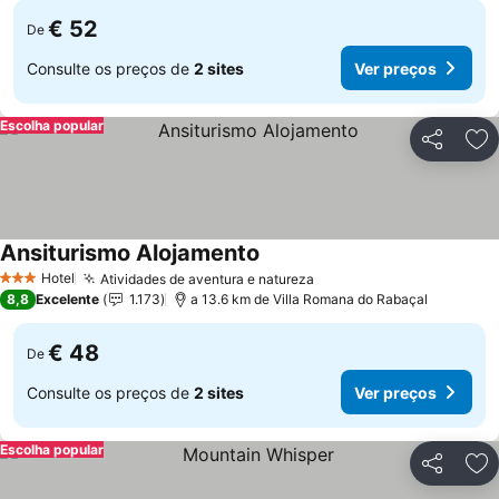
€ 52
De
Consulte os preços de
2 sites
Ver preços
Escolha popular
Partilhar
Ad
Ansiturismo Alojamento
Ver preços
Hotel
Atividades de aventura e natureza
Ver preços
3 Estrelas
8,8
Excelente
1.173
a 13.6 km de Villa Romana do Rabaçal
€ 48
De
Consulte os preços de
2 sites
Ver preços
Escolha popular
Partilhar
Ad