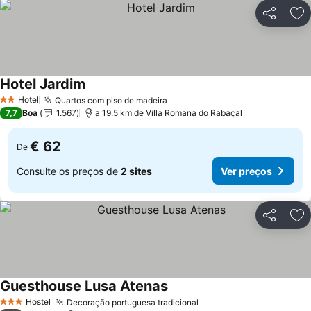
Partilhar
Ad
Hotel Jardim
Ver preços
Hotel
Quartos com piso de madeira
Ver preços
2 Estrelas
7,7
Boa
1.567
a 19.5 km de Villa Romana do Rabaçal
€ 62
De
Consulte os preços de
2 sites
Ver preços
Partilhar
Ad
Guesthouse Lusa Atenas
Ver preços
Hostel
Decoração portuguesa tradicional
Ver preços
3 Estrelas