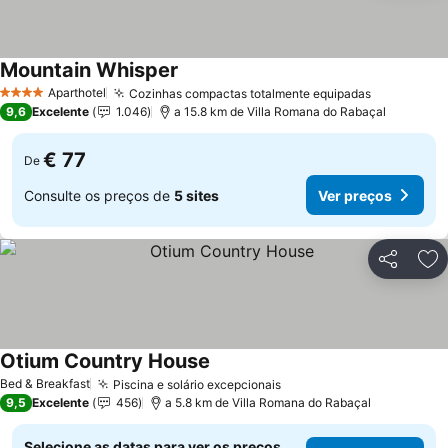
Mountain Whisper
Ver preços
Aparthotel
Cozinhas compactas totalmente equipadas
Ver preço
4 Estrelas
9,6
Excelente
1.046
a 15.8 km de Villa Romana do Rabaçal
€ 77
De
Consulte os preços de
5 sites
Ver preços
Partilhar
Ad
Otium Country House
Ver preços
Bed & Breakfast
Piscina e solário excepcionais
Ver preços
9,5
Excelente
456
a 5.8 km de Villa Romana do Rabaçal
Selecione as datas para ver os preços