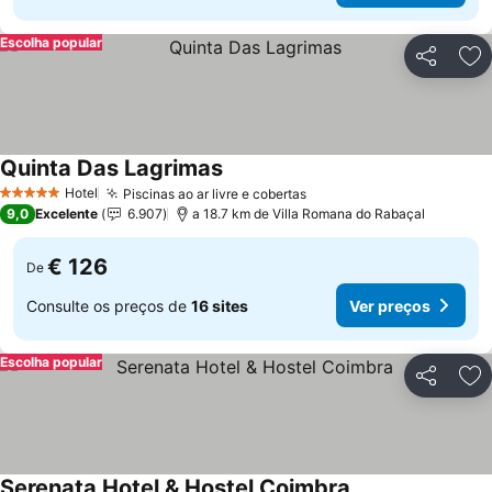
Escolha popular
Partilhar
Ad
Quinta Das Lagrimas
Ver preços
Hotel
Piscinas ao ar livre e cobertas
Ver preços
5 Estrelas
9,0
Excelente
6.907
a 18.7 km de Villa Romana do Rabaçal
€ 126
De
Consulte os preços de
16 sites
Ver preços
Escolha popular
Partilhar
Ad
Serenata Hotel & Hostel Coimbra