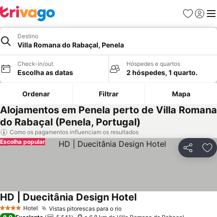
Favoritos
Iniciar
Me
Destino
Villa Romana do Rabaçal, Penela
Check-in/out
Hóspedes e quartos
Escolha as datas
2 hóspedes, 1 quarto.
Ordenar
Filtrar
Mapa
Alojamentos em Penela perto de Villa Romana
do Rabaçal (Penela, Portugal)
Como os pagamentos influenciam os resultados
Escolha popular
Partilhar
Ad
HD | Duecitânia Design Hotel
Ver preços
Hotel
Vistas pitorescas para o rio
Ver preços
4 Estrelas