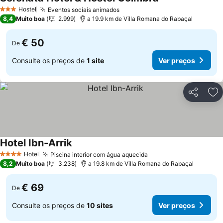
Ver preços
Hostel
Eventos sociais animados
Ver preços
3 Estrelas
8,4
Muito boa
2.999
a 19.9 km de Villa Romana do Rabaçal
€ 50
De
Consulte os preços de
1 site
Ver preços
Partilhar
Ad
Hotel Ibn-Arrik
Ver preços
Hotel
Piscina interior com água aquecida
Ver preços
4 Estrelas
8,2
Muito boa
3.238
a 19.8 km de Villa Romana do Rabaçal
€ 69
De
Consulte os preços de
10 sites
Ver preços