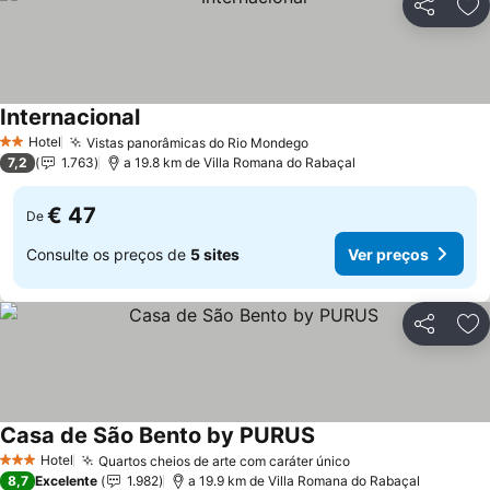
Partilhar
Ad
Internacional
Ver preços
Hotel
Vistas panorâmicas do Rio Mondego
Ver preços
2 Estrelas
7,2
1.763
a 19.8 km de Villa Romana do Rabaçal
€ 47
De
Consulte os preços de
5 sites
Ver preços
Partilhar
Ad
Casa de São Bento by PURUS
Ver preços
Hotel
Quartos cheios de arte com caráter único
Ver preços
3 Estrelas
8,7
Excelente
1.982
a 19.9 km de Villa Romana do Rabaçal