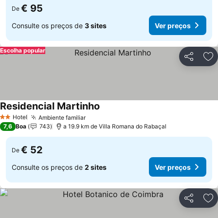
€ 95
De
Consulte os preços de
3 sites
Ver preços
Escolha popular
Partilhar
Ad
Residencial Martinho
Ver preços
Hotel
Ambiente familiar
Ver preços
2 Estrelas
7,6
Boa
743
a 19.9 km de Villa Romana do Rabaçal
€ 52
De
Consulte os preços de
2 sites
Ver preços
Partilhar
Ad