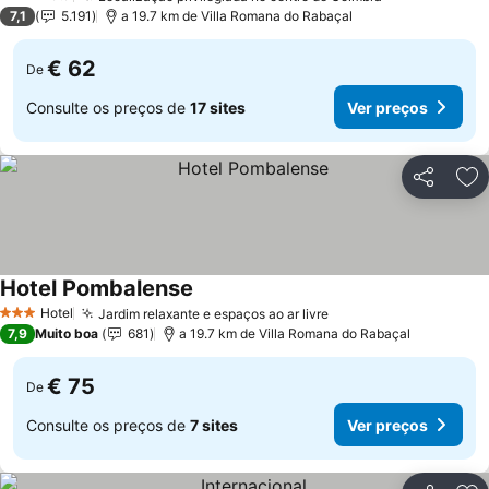
3 Estrelas
7,1
5.191
a 19.7 km de Villa Romana do Rabaçal
€ 62
De
Consulte os preços de
17 sites
Ver preços
Partilhar
Ad
Hotel Pombalense
Ver preços
Hotel
Jardim relaxante e espaços ao ar livre
Ver preços
3 Estrelas
7,9
Muito boa
681
a 19.7 km de Villa Romana do Rabaçal
€ 75
De
Consulte os preços de
7 sites
Ver preços