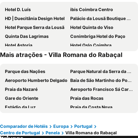
Hotel D. Luís
ibis Coimbra Centro
HD | Duecitânia Design Hotel
Palácio da Lousã Boutique Hotel
Hotel Parque Serra da Lousã
Hotel Quinta do Viso
Quinta Das Lagrimas
Conimbriga Hotel do Paço
Hotel Astoria
Hotel Oslo Coimbra
Mais atrações - Villa Romana do Rabaçal
Hotel Ibn-Arrik
Residencial Martinho
Hotel Mondego
Casa de São Bento by PURUS
Parque das Nações
Parque Natural da Serra da Estrela
Hotel Bem Estar
Hotel Pombalense
Aeroporto Humberto Delgado
Baía de São Martinho do Porto
Internacional
Ansiturismo Alojamento
Praia da Nazaré
Aeroporto Francisco Sá Carneiro
Hotel Botanico de Coimbra
Riversuites
Gare do Oriente
Praia das Rocas
Cardal Hotel
Lousã Varandas House
Estádio da Luz
Praia da Costa Nova
Belem Hotel
Sapientia Boutique Hotel
Baleal
Portinho da Arrábida
Olive Street House
Quintinha do Casal Ruivo
Pedras Salgadas
Pena Aventura Park
Hotel Domus
Hotel Larbelo
Comparador de Hotéis
Europa
Portugal
Centro de Portugal
Penela
Villa Romana do Rabaçal
Da Barra
Praia de Buarcos
CBR Boutique Hotel - Coimbra
Hotel Jardim