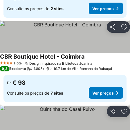
Consulte os preços de
2 sites
Ver preços
Partilhar
Ad
CBR Boutique Hotel - Coimbra
Ver preços
Hotel
Design inspirado na Biblioteca Joanina
Ver preços
4 Estrelas
9,3
Excelente
1.803
a 19.7 km de Villa Romana do Rabaçal
€ 98
De
Consulte os preços de
7 sites
Ver preços
Partilhar
Ad