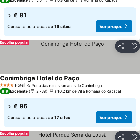
8,9
Excelente
5.541
a 6.8 km de Villa Romana do Rabaçal
€ 81
De
Consulte os preços de
16 sites
Ver preços
Escolha popular
Partilhar
Ad
Conimbriga Hotel do Paço
Ver preços
Hotel
Perto das ruínas romanas de Conímbriga
Ver preços
4 Estrelas
8,8
Excelente
2.789
a 10.2 km de Villa Romana do Rabaçal
€ 96
De
Consulte os preços de
17 sites
Ver preços
Escolha popular