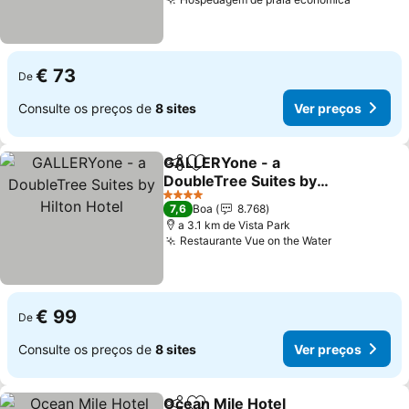
€ 73
De
Consulte os preços de
8 sites
Ver preços
GALLERYone - a
Partilhar
Adicionar aos favoritos
DoubleTree Suites by
Hilton Hotel
4 Estrelas
7,6
Boa
8.768
a 3.1 km de Vista Park
Restaurante Vue on the Water
€ 99
De
Consulte os preços de
8 sites
Ver preços
Ocean Mile Hotel