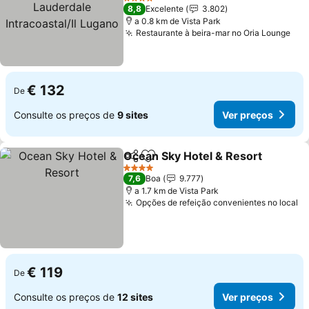
Intracoastal/Il Lugano
4 Estrelas
8,8
Excelente
3.802
a 0.8 km de Vista Park
Restaurante à beira-mar no Oria Lounge
€ 132
De
Consulte os preços de
9 sites
Ver preços
Ocean Sky Hotel & Resort
Partilhar
Adicionar aos favoritos
4 Estrelas
7,6
Boa
9.777
a 1.7 km de Vista Park
Opções de refeição convenientes no local
€ 119
De
Consulte os preços de
12 sites
Ver preços