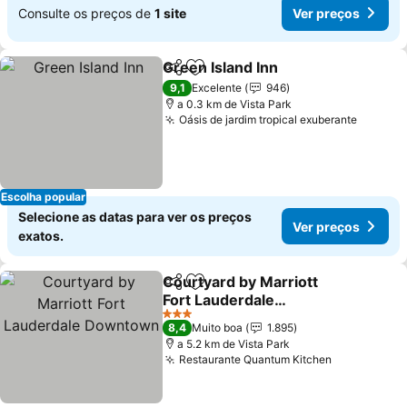
Consulte os preços de
1 site
Ver preços
Green Island Inn
Partilhar
Adicionar aos favoritos
9,1
Excelente
946
a 0.3 km de Vista Park
Oásis de jardim tropical exuberante
Escolha popular
Selecione as datas para ver os preços
Ver preços
exatos.
Courtyard by Marriott
Partilhar
Adicionar aos favoritos
Fort Lauderdale
Downtown
3 Estrelas
8,4
Muito boa
1.895
a 5.2 km de Vista Park
Restaurante Quantum Kitchen