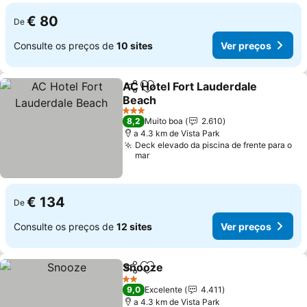
€ 80
De
Consulte os preços de
10 sites
Ver preços
AC Hotel Fort Lauderdale
Partilhar
Adicionar aos favoritos
Beach
3 Estrelas
8,2
Muito boa
2.610
a 4.3 km de Vista Park
Deck elevado da piscina de frente para o
mar
€ 134
De
Consulte os preços de
12 sites
Ver preços
Snooze
Partilhar
Adicionar aos favoritos
2 Estrelas
9,0
Excelente
4.411
a 4.3 km de Vista Park