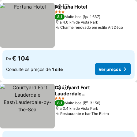
Fortuna Hotel
Partilhar
Adicionar aos favoritos
3 Estrelas
8,1
Muito boa
1.637
a 4.0 km de Vista Park
Charme renovado em estilo Art Déco
€ 104
De
Consulte os preços de
1 site
Ver preços
Courtyard Fort
Partilhar
Adicionar aos favoritos
Lauderdale
East/Lauderdale-by-the-
3 Estrelas
8,1
Muito boa
3.156
Sea
a 3.4 km de Vista Park
Restaurante e bar The Bistro