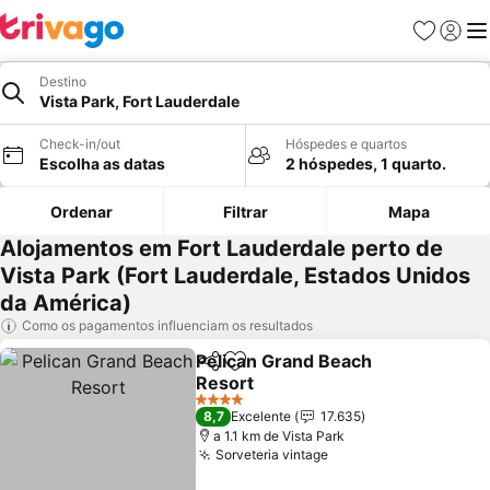
Favoritos
Iniciar
Me
Destino
Vista Park, Fort Lauderdale
Check-in/out
Hóspedes e quartos
Escolha as datas
2 hóspedes, 1 quarto.
Ordenar
Filtrar
Mapa
Alojamentos em Fort Lauderdale perto de
Vista Park (Fort Lauderdale, Estados Unidos
da América)
Como os pagamentos influenciam os resultados
Pelican Grand Beach
Partilhar
Adicionar aos favoritos
Resort
4 Estrelas
8,7
Excelente
17.635
a 1.1 km de Vista Park
Sorveteria vintage