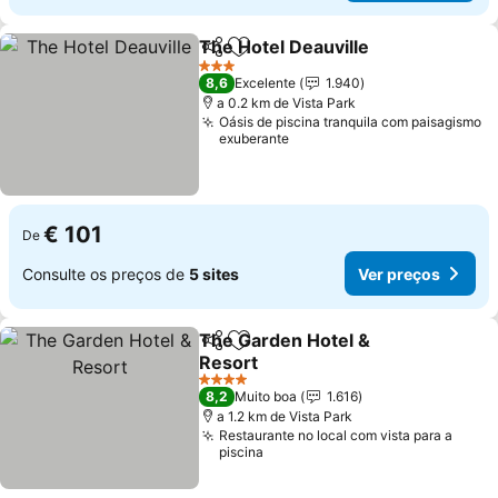
The Hotel Deauville
Partilhar
Adicionar aos favoritos
3 Estrelas
8,6
Excelente
1.940
a 0.2 km de Vista Park
Oásis de piscina tranquila com paisagismo
exuberante
€ 101
De
Consulte os preços de
5 sites
Ver preços
The Garden Hotel &
Partilhar
Adicionar aos favoritos
Resort
4 Estrelas
8,2
Muito boa
1.616
a 1.2 km de Vista Park
Restaurante no local com vista para a
piscina