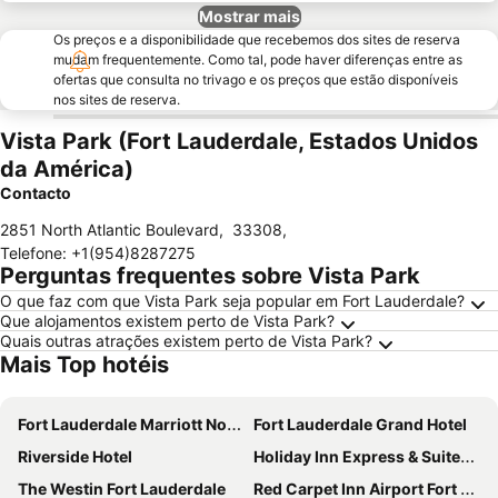
Mostrar mais
Os preços e a disponibilidade que recebemos dos sites de reserva
mudam frequentemente. Como tal, pode haver diferenças entre as
ofertas que consulta no trivago e os preços que estão disponíveis
nos sites de reserva.
Vista Park (Fort Lauderdale, Estados Unidos
da América)
Contacto
2851 North Atlantic Boulevard
,
33308
,
Telefone
:
+1(954)8287275
Perguntas frequentes sobre Vista Park
O que faz com que Vista Park seja popular em Fort Lauderdale?
Que alojamentos existem perto de Vista Park?
Quais outras atrações existem perto de Vista Park?
Mais Top hotéis
Fort Lauderdale Marriott North
Fort Lauderdale Grand Hotel
Riverside Hotel
Holiday Inn Express & Suites Ft. Lauderdale Airport West
The Westin Fort Lauderdale
Red Carpet Inn Airport Fort Lauderdale