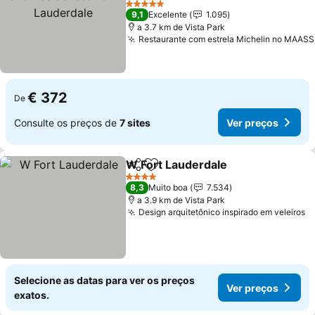
Lauderdale
5 Estrelas
9,1
Excelente
1.095
a 3.7 km de Vista Park
Restaurante com estrela Michelin no MAASS
€ 372
De
Consulte os preços de
7 sites
Ver preços
W Fort Lauderdale
Partilhar
Adicionar aos favoritos
4 Estrelas
8,3
Muito boa
7.534
a 3.9 km de Vista Park
Design arquitetônico inspirado em veleiros
Selecione as datas para ver os preços
Ver preços
exatos.