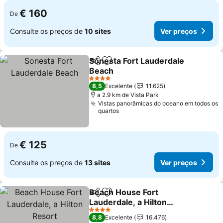
€ 160
De
Consulte os preços de
10 sites
Ver preços
Sonesta Fort Lauderdale
Partilhar
Adicionar aos favoritos
Beach
4 Estrelas
8,5
Excelente
11.625
a 2.9 km de Vista Park
Vistas panorâmicas do oceano em todos os
quartos
€ 125
De
Consulte os preços de
13 sites
Ver preços
Beach House Fort
Partilhar
Adicionar aos favoritos
Lauderdale, a Hilton
Resort
4 Estrelas
8,8
Excelente
16.476