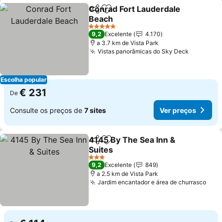
Conrad Fort Lauderdale
Partilhar
Adicionar aos favoritos
Beach
5 Estrelas
9,2
Excelente
4.170
a 3.7 km de Vista Park
Vistas panorâmicas do Sky Deck
Escolha popular
€ 231
De
Consulte os preços de
7 sites
Ver preços
4145 By The Sea Inn &
Partilhar
Adicionar aos favoritos
Suites
3 Estrelas
9,2
Excelente
849
a 2.5 km de Vista Park
Jardim encantador e área de churrasco