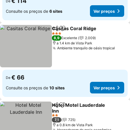
€ 114
De
Consulte os preços de
6 sites
Ver preços
Casitas Coral Ridge
Partilhar
Adicionar aos favoritos
3 Estrelas
8,9
Excelente
2.009
a 1.4 km de Vista Park
Ambiente tranquilo de oásis tropical
€ 66
De
Consulte os preços de
10 sites
Ver preços
Hotel Motel Lauderdale
Partilhar
Adicionar aos favoritos
Inn
2 Estrelas
7,1
725
a 0.8 km de Vista Park
Hospedagem de praia econômica