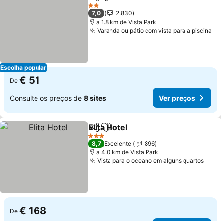
Partilhar
Adicionar aos favoritos
2 Estrelas
7,0
2.830
a 1.8 km de Vista Park
Varanda ou pátio com vista para a piscina
Escolha popular
€ 51
De
Consulte os preços de
8 sites
Ver preços
Elita Hotel
Partilhar
Adicionar aos favoritos
3 Estrelas
8,7
Excelente
896
a 4.0 km de Vista Park
Vista para o oceano em alguns quartos
€ 168
De