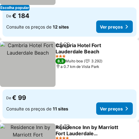
Escolha popular
€ 184
De
Consulte os preços de
12 sites
Ver preços
Cambria Hotel Fort
Partilhar
Adicionar aos favoritos
Lauderdale Beach
3 Estrelas
8,3
Muito boa
3.292
a 0.7 km de Vista Park
€ 99
De
Consulte os preços de
11 sites
Ver preços
Residence Inn by Marriott
Partilhar
Adicionar aos favoritos
Fort Lauderdale