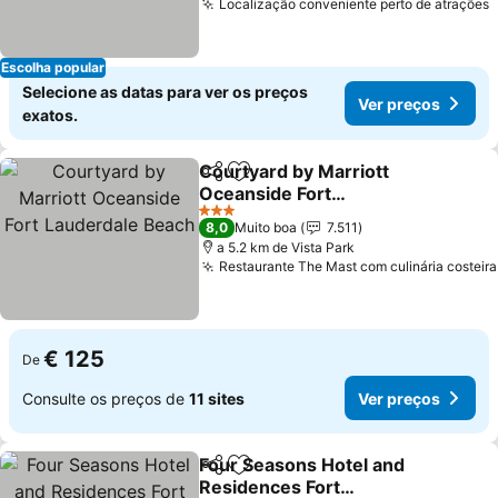
Localização conveniente perto de atrações
Escolha popular
Selecione as datas para ver os preços
Ver preços
exatos.
Courtyard by Marriott
Partilhar
Adicionar aos favoritos
Oceanside Fort
Lauderdale Beach
3 Estrelas
8,0
Muito boa
7.511
a 5.2 km de Vista Park
Restaurante The Mast com culinária costeira
€ 125
De
Consulte os preços de
11 sites
Ver preços
Four Seasons Hotel and
Partilhar
Adicionar aos favoritos
Residences Fort