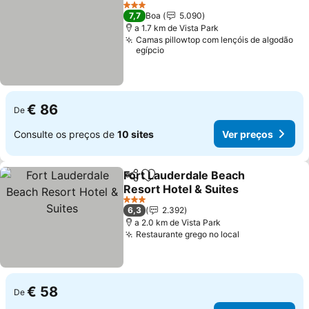
Adicionar aos favoritos
3 Estrelas
7,7
Boa
5.090
a 1.7 km de Vista Park
Camas pillowtop com lençóis de algodão
egípcio
€ 86
De
Consulte os preços de
10 sites
Ver preços
Fort Lauderdale Beach
Partilhar
Adicionar aos favoritos
Resort Hotel & Suites
3 Estrelas
6,3
2.392
a 2.0 km de Vista Park
Restaurante grego no local
€ 58
De