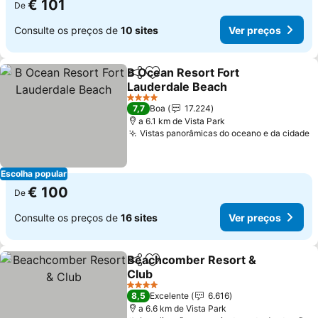
€ 101
De
Consulte os preços de
10 sites
Ver preços
B Ocean Resort Fort
Partilhar
Adicionar aos favoritos
Lauderdale Beach
4 Estrelas
7,7
Boa
17.224
a 6.1 km de Vista Park
Vistas panorâmicas do oceano e da cidade
Escolha popular
€ 100
De
Consulte os preços de
16 sites
Ver preços
Beachcomber Resort &
Partilhar
Adicionar aos favoritos
Club
4 Estrelas
8,5
Excelente
6.616
a 6.6 km de Vista Park