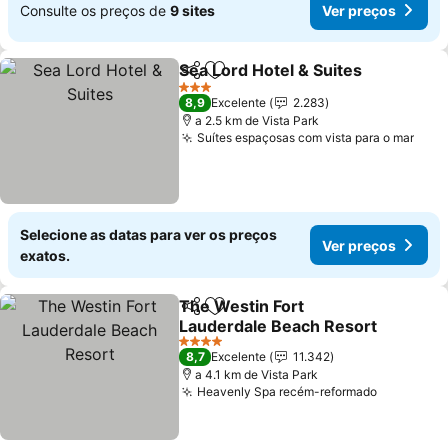
Consulte os preços de
9 sites
Ver preços
Sea Lord Hotel & Suites
Partilhar
Adicionar aos favoritos
3 Estrelas
8,9
Excelente
2.283
a 2.5 km de Vista Park
Suítes espaçosas com vista para o mar
Selecione as datas para ver os preços
Ver preços
exatos.
The Westin Fort
Partilhar
Adicionar aos favoritos
Lauderdale Beach Resort
4 Estrelas
8,7
Excelente
11.342
a 4.1 km de Vista Park
Heavenly Spa recém-reformado