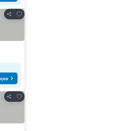
Adicionar aos favoritos
Partilhar
eços
Adicionar aos favoritos
Partilhar