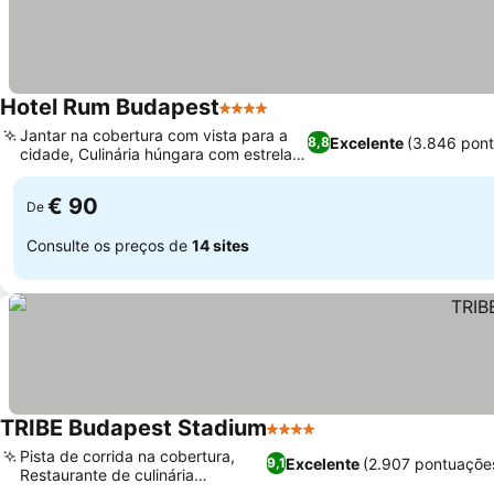
Hotel Rum Budapest
4 Estrelas
Jantar na cobertura com vista para a
Excelente
(3.846 pon
8,8
cidade, Culinária húngara com estrela
Michelin
€ 90
De
Consulte os preços de
14 sites
TRIBE Budapest Stadium
4 Estrelas
Pista de corrida na cobertura,
Excelente
(2.907 pontuaçõe
9,1
Restaurante de culinária
californiana