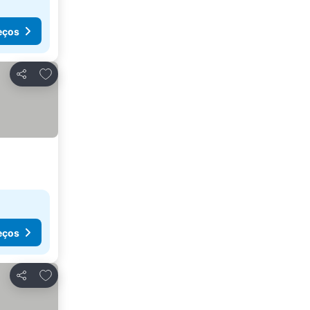
eços
Adicionar aos favoritos
Partilhar
eços
Adicionar aos favoritos
Partilhar