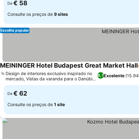
€ 58
De
Consulte os preços de
9 sites
Escolha popular
MEININGER Hotel Budapest Great Market Hall
Design de interiores exclusivo inspirado no
Excelente
(15.94
8,7
mercado, Vistas da varanda para o Danúbio
e a Cidade Velha
€ 62
De
Consulte os preços de
1 site