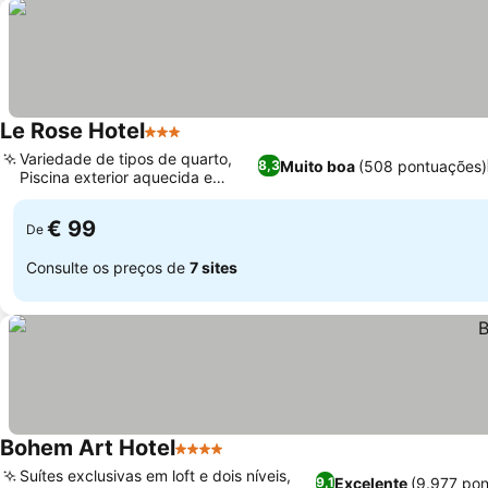
Le Rose Hotel
3 Estrelas
Variedade de tipos de quarto,
Muito boa
(508 pontuações)
8,3
Piscina exterior aquecida e
sauna
€ 99
De
Consulte os preços de
7 sites
Bohem Art Hotel
4 Estrelas
Suítes exclusivas em loft e dois níveis,
Excelente
(9.977 po
9,1