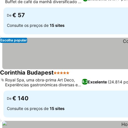
Buffet de café da manhã diversificado e
completo
€ 57
De
Consulte os preços de
15 sites
Escolha popular
Corinthia Budapest
5 Estrelas
Royal Spa, uma obra-prima Art Deco,
Excelente
(24.814 p
9,2
Experiências gastronómicas diversas e
sofisticadas
€ 140
De
Consulte os preços de
15 sites