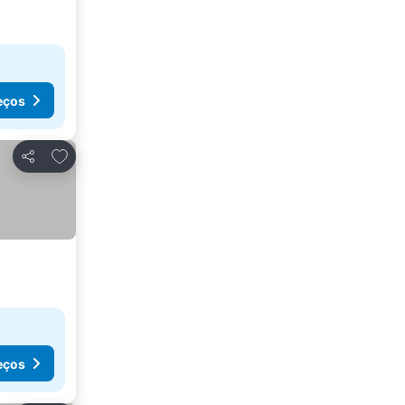
eços
Adicionar aos favoritos
Partilhar
eços