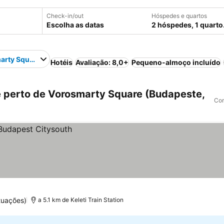
Check-in/out
Hóspedes e quartos
Escolha as datas
2 hóspedes, 1 quarto
arty Square
Hotéis
Avaliação: 8,0+
Pequeno-almoço incluído
 perto de Vorosmarty Square (Budapeste,
Com
tuações)
a 5.1 km de Keleti Train Station