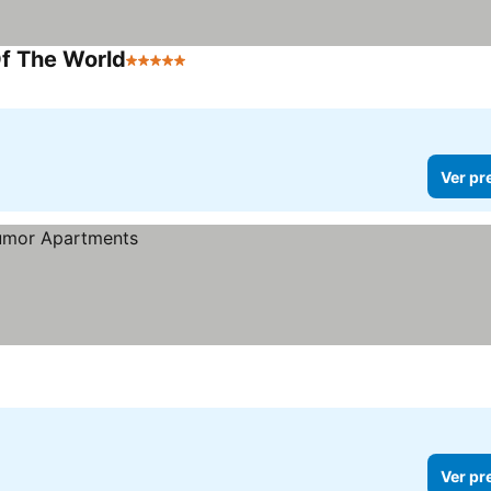
Of The World
5 Estrelas
Ver pr
Ver pr