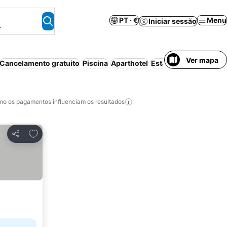
PT · €
Menu
Iniciar sessão
.
Ver mapa
Cancelamento gratuito
Piscina
Aparthotel
Estacionamento
Ar c
o os pagamentos influenciam os resultados
Adicionar aos favoritos
Partilhar