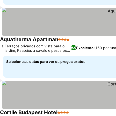
Aquatherma Apartman
4 Estrelas
Terraços privados com vista para o
Excelente
(159 pontua
9,0
jardim, Passeios a cavalo e pesca por
perto
Selecione as datas para ver os preços exatos.
Cortile Budapest Hotel
4 Estrelas