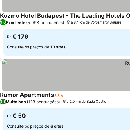
Kozmo Hotel Budapest - The Leading Hotels 
Excelente
(5.998 pontuações)
9,6
a 8.4 km de Vorosmarty Square
€ 179
De
Consulte os preços de
13 sites
Rumor Apartments
3 Estrelas
Muito boa
(128 pontuações)
8,3
a 2.0 km de Buda Castle
€ 50
De
Consulte os preços de
6 sites