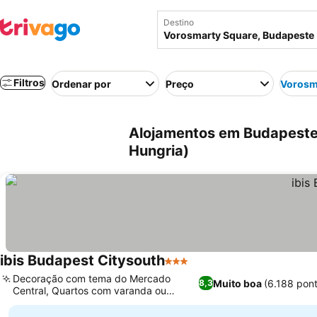
Destino
Filtros
Ordenar por
Preço
Vorosm
Alojamentos em Budapeste
Hungria)
ibis Budapest Citysouth
3 Estrelas
Decoração com tema do Mercado
Muito boa
(6.188 pon
8,3
Central, Quartos com varanda ou
terraço privativo