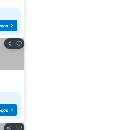
eços
Adicionar aos favoritos
Partilhar
eços
Adicionar aos favoritos