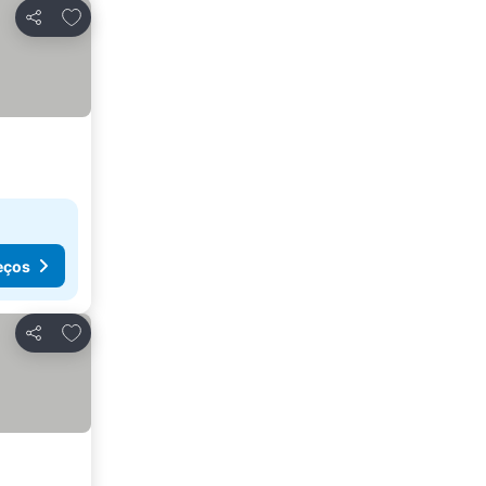
Adicionar aos favoritos
Partilhar
eços
Adicionar aos favoritos
Partilhar