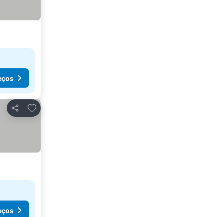
eços
Adicionar aos favoritos
Partilhar
eços