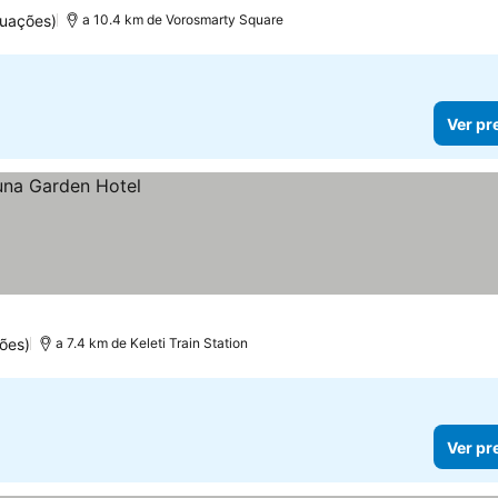
tuações)
a 10.4 km de Vorosmarty Square
Ver pr
ões)
a 7.4 km de Keleti Train Station
Ver pr