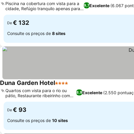
Piscina na cobertura com vista para a
Excelente
(6.067 pon
9,7
cidade, Refúgio tranquilo apenas para
adultos
€ 132
De
Consulte os preços de
8 sites
Duna Garden Hotel
4 Estrelas
Quartos com vista para o rio ou
Excelente
(2.550 pontuaç
8,9
pátio, Restaurante ribeirinho com
terraço
€ 93
De
Consulte os preços de
10 sites