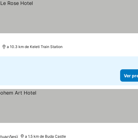
a 10.3 km de Keleti Train Station
Ver pr
ntuações)
a 1.5 km de Buda Castle