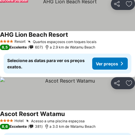
Escolha popular
Partilhar
Ad
AHG Lion Beach Resort
Resort
Quartos espaçosos com toques locais
4 Estrelas
8,5
Excelente
607
a 2.9 km de Watamu Beach
Selecione as datas para ver os preços
Ver preços
exatos.
Partilhar
Ad
Ascot Resort Watamu
Hotel
Acesso a uma piscina espaçosa
4 Estrelas
8,6
Excelente
381
a 3.0 km de Watamu Beach