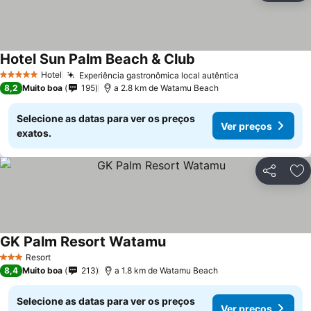
Hotel Sun Palm Beach & Club
Hotel
Experiência gastronômica local autêntica
5 Estrelas
8,2
Muito boa
195
a 2.8 km de Watamu Beach
Selecione as datas para ver os preços
Ver preços
exatos.
Partilhar
Ad
GK Palm Resort Watamu
Resort
3 Estrelas
8,4
Muito boa
213
a 1.8 km de Watamu Beach
Selecione as datas para ver os preços
Ver preços