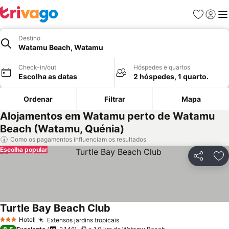
Favoritos
Iniciar
Me
Destino
Watamu Beach, Watamu
Check-in/out
Hóspedes e quartos
Escolha as datas
2 hóspedes, 1 quarto.
Ordenar
Filtrar
Mapa
Alojamentos em Watamu perto de Watamu
Beach (Watamu, Quénia)
Como os pagamentos influenciam os resultados
Escolha popular
Partilhar
Ad
Turtle Bay Beach Club
Hotel
Extensos jardins tropicais
3 Estrelas