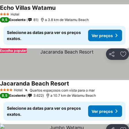
Echo Villas Watamu
Hotel
3 Estrelas
9,5
Excelente
81
a 3.8 km de Watamu Beach
Selecione as datas para ver os preços
Ver preços
exatos.
Escolha popular
Partilhar
Ad
Jacaranda Beach Resort
Hotel
Quartos espaçosos com vista para o mar
4 Estrelas
8,5
Excelente
3.622
a 10.7 km de Watamu Beach
Selecione as datas para ver os preços
Ver preços
exatos.