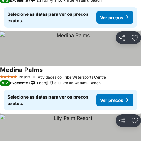
8,5
Excelente
2.146
a 1.0 km de Watamu Beach
Selecione as datas para ver os preços
Ver preços
exatos.
Partilhar
Ad
Medina Palms
Resort
Atividades do Tribe Watersports Centre
5 Estrelas
9,2
Excelente
1.638
a 1.1 km de Watamu Beach
Selecione as datas para ver os preços
Ver preços
exatos.
Partilhar
Ad