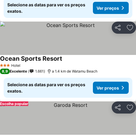
Selecione as datas para ver os preços
Ver preços
exatos.
Partilhar
Ad
Ocean Sports Resort
Hotel
3 Estrelas
8,9
Excelente
1.661
a 1.4 km de Watamu Beach
Selecione as datas para ver os preços
Ver preços
exatos.
Escolha popular
Partilhar
Ad