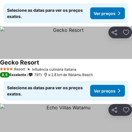
Selecione as datas para ver os preços
Ver preços
exatos.
Partilhar
Ad
Gecko Resort
Resort
Influência culinária italiana
4 Estrelas
8,5
Excelente
797
a 2.8 km de Watamu Beach
Selecione as datas para ver os preços
Ver preços
exatos.
Partilhar
Ad