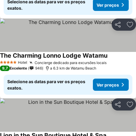
Selecione as datas para ver os preços
Ver preços
exatos.
Partilhar
Ad
The Charming Lonno Lodge Watamu
Hotel
Concierge dedicado para excursões locais
5 Estrelas
9,7
Excelente
946
a 6.3 km de Watamu Beach
Selecione as datas para ver os preços
Ver preços
exatos.
Partilhar
Ad
Lion in the Sun Boutique Hotel & Spa