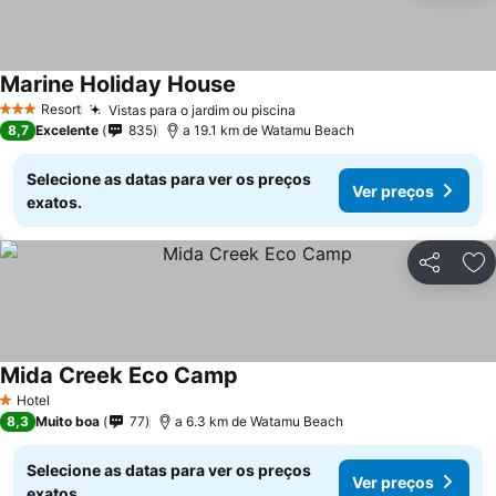
Marine Holiday House
Resort
Vistas para o jardim ou piscina
3 Estrelas
8,7
Excelente
835
a 19.1 km de Watamu Beach
Selecione as datas para ver os preços
Ver preços
exatos.
Partilhar
Ad
Mida Creek Eco Camp
Hotel
1 Estrelas
8,3
Muito boa
77
a 6.3 km de Watamu Beach
Selecione as datas para ver os preços
Ver preços
exatos.