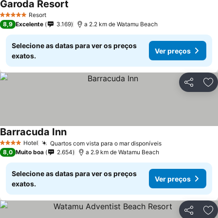
Garoda Resort
Resort
5 Estrelas
8,9
Excelente
3.169
a 2.2 km de Watamu Beach
Selecione as datas para ver os preços
Ver preços
exatos.
Partilhar
Ad
Barracuda Inn
Hotel
Quartos com vista para o mar disponíveis
4 Estrelas
8,0
Muito boa
2.654
a 2.9 km de Watamu Beach
Selecione as datas para ver os preços
Ver preços
exatos.
Partilhar
Ad