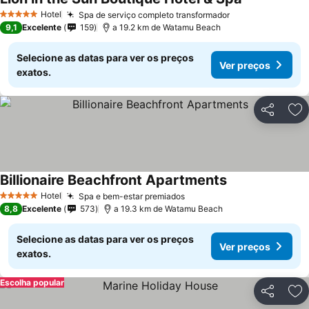
Hotel
Spa de serviço completo transformador
5 Estrelas
9,1
Excelente
159
a 19.2 km de Watamu Beach
Selecione as datas para ver os preços
Ver preços
exatos.
Partilhar
Ad
Billionaire Beachfront Apartments
Hotel
Spa e bem-estar premiados
5 Estrelas
8,8
Excelente
573
a 19.3 km de Watamu Beach
Selecione as datas para ver os preços
Ver preços
exatos.
Escolha popular
Partilhar
Ad