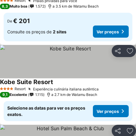
Resort
Praias privadas para você
4 Estrelas
8,3
Muito boa
1.572
a 3.5 km de Watamu Beach
€ 201
De
Consulte os preços de
2 sites
Ver preços
Partilhar
Ad
Kobe Suite Resort
Resort
Experiência culinária italiana autêntica
4 Estrelas
9,1
Excelente
1.115
a 2.7 km de Watamu Beach
Selecione as datas para ver os preços
Ver preços
exatos.
Partilhar
Ad