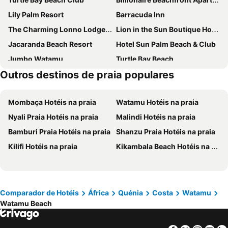
Lily Palm Resort
Barracuda Inn
The Charming Lonno Lodge Watamu
Lion in the Sun Boutique Hotel & Spa
Jacaranda Beach Resort
Hotel Sun Palm Beach & Club
Jumbo Watamu
Turtle Bay Beach
Outros destinos de praia populares
Havilla Gardens Watamu
White Elephant Sea Lodge
Mombaça Hotéis na praia
Watamu Hotéis na praia
Nyali Praia Hotéis na praia
Malindi Hotéis na praia
Bamburi Praia Hotéis na praia
Shanzu Praia Hotéis na praia
Kilifi Hotéis na praia
Kikambala Beach Hotéis na praia
Comparador de Hotéis
África
Quénia
Costa
Watamu
Watamu Beach