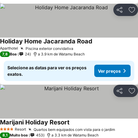
Partilhar
Ad
Holiday Home Jacaranda Road
Aparthotel
Piscina exterior convidativa
7,8
Boa
24
a 3.9 km de Watamu Beach
Selecione as datas para ver os preços
Ver preços
exatos.
Partilhar
Ad
Marijani Holiday Resort
Resort
Quartos bem equipados com vista para o jardim
4 Estrelas
8,1
Muito boa
453
a 3.3 km de Watamu Beach