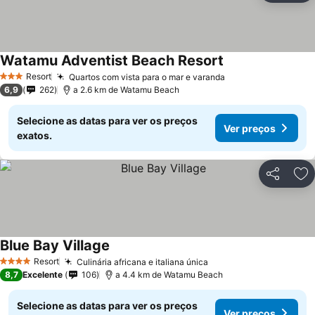
Watamu Adventist Beach Resort
Resort
Quartos com vista para o mar e varanda
3 Estrelas
6,9
262
a 2.6 km de Watamu Beach
Selecione as datas para ver os preços
Ver preços
exatos.
Partilhar
Ad
Blue Bay Village
Resort
Culinária africana e italiana única
4 Estrelas
8,7
Excelente
106
a 4.4 km de Watamu Beach
Selecione as datas para ver os preços
Ver preços