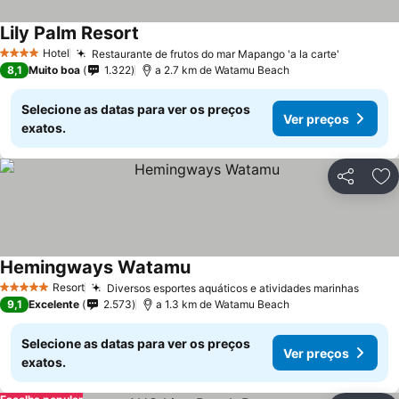
Lily Palm Resort
Hotel
Restaurante de frutos do mar Mapango 'a la carte'
4 Estrelas
8,1
Muito boa
1.322
a 2.7 km de Watamu Beach
Selecione as datas para ver os preços
Ver preços
exatos.
Partilhar
Ad
Hemingways Watamu
Resort
Diversos esportes aquáticos e atividades marinhas
5 Estrelas
9,1
Excelente
2.573
a 1.3 km de Watamu Beach
Selecione as datas para ver os preços
Ver preços
exatos.