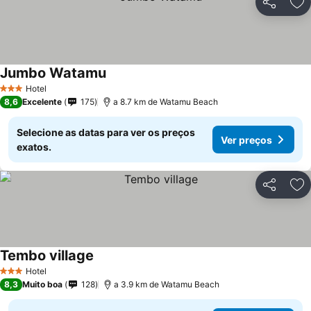
Partilhar
Ad
Jumbo Watamu
Hotel
3 Estrelas
8,6
Excelente
175
a 8.7 km de Watamu Beach
Selecione as datas para ver os preços
Ver preços
exatos.
Partilhar
Ad
Tembo village
Hotel
3 Estrelas
8,3
Muito boa
128
a 3.9 km de Watamu Beach