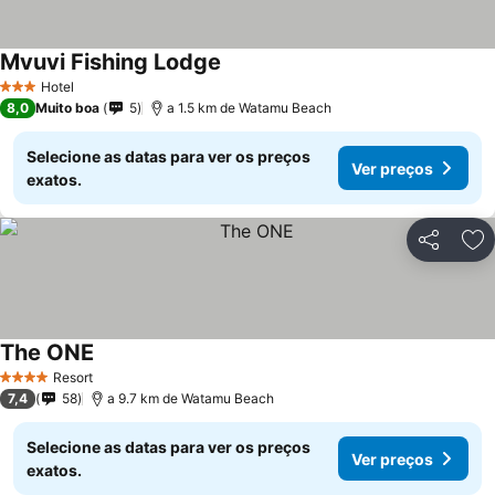
Mvuvi Fishing Lodge
Hotel
3 Estrelas
8,0
Muito boa
5
a 1.5 km de Watamu Beach
Selecione as datas para ver os preços
Ver preços
exatos.
Partilhar
Ad
The ONE
Resort
4 Estrelas
7,4
58
a 9.7 km de Watamu Beach
Selecione as datas para ver os preços
Ver preços
exatos.