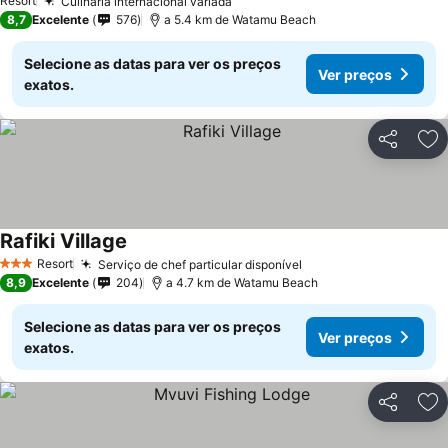
Resort
Culinária internacional variada
8,7
Excelente
576
a 5.4 km de Watamu Beach
Selecione as datas para ver os preços
Ver preços
exatos.
Partilhar
Ad
Rafiki Village
Resort
Serviço de chef particular disponível
3 Estrelas
8,9
Excelente
204
a 4.7 km de Watamu Beach
Selecione as datas para ver os preços
Ver preços
exatos.
Partilhar
Ad