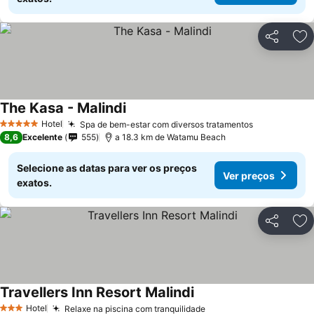
Partilhar
Ad
The Kasa - Malindi
Hotel
Spa de bem-estar com diversos tratamentos
5 Estrelas
8,6
Excelente
555
a 18.3 km de Watamu Beach
Selecione as datas para ver os preços
Ver preços
exatos.
Partilhar
Ad
Travellers Inn Resort Malindi
Hotel
Relaxe na piscina com tranquilidade
3 Estrelas