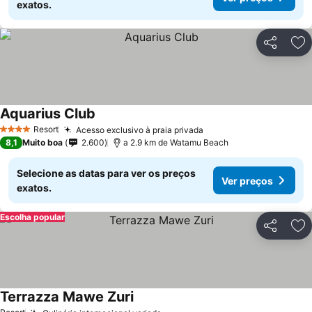
exatos.
Partilhar
Ad
Aquarius Club
Resort
Acesso exclusivo à praia privada
4 Estrelas
8,1
Muito boa
2.600
a 2.9 km de Watamu Beach
Selecione as datas para ver os preços
Ver preços
exatos.
Escolha popular
Partilhar
Ad
Terrazza Mawe Zuri