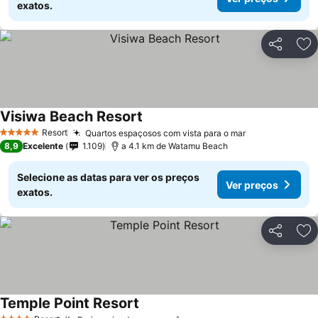
exatos.
Partilhar
Ad
Visiwa Beach Resort
Resort
Quartos espaçosos com vista para o mar
5 Estrelas
8,9
Excelente
1.109
a 4.1 km de Watamu Beach
Selecione as datas para ver os preços
Ver preços
exatos.
Partilhar
Ad
Temple Point Resort