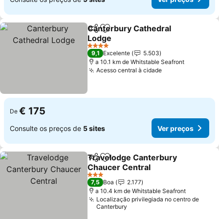
Canterbury Cathedral
Partilhar
Adicionar aos favoritos
Lodge
Ver preços
4 Estrelas
9,1
Excelente
5.503
a 10.1 km de Whitstable Seafront
Acesso central à cidade
Ver preços
€ 175
De
Consulte os preços de
5 sites
Ver preços
Travelodge Canterbury
Partilhar
Adicionar aos favoritos
Chaucer Central
Ver preços
3 Estrelas
7,5
Boa
2.177
a 10.4 km de Whitstable Seafront
Localização privilegiada no centro de
Canterbury