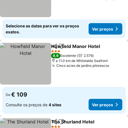
Selecione as datas para ver os preços
Ver preços
exatos.
Howfield Manor Hotel
Partilhar
Adicionar aos favoritos
Ver 
3 Estrelas
8,6
Excelente
2.576
a 11.0 km de Whitstable Seafront
Cinco acres de jardins pitorescos
Ver preç
€ 109
De
Consulte os preços de
4 sites
Ver preços
The Shurland Hotel
Partilhar
Adicionar aos favoritos
Ver pr