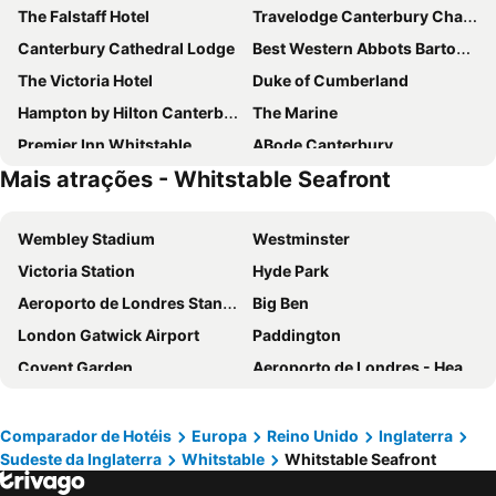
The Falstaff Hotel
Travelodge Canterbury Chaucer Central
Canterbury Cathedral Lodge
Best Western Abbots Barton Hotel
The Victoria Hotel
Duke of Cumberland
Hampton by Hilton Canterbury
The Marine
Premier Inn Whitstable
ABode Canterbury
Mais atrações - Whitstable Seafront
Holiday Inn Express Canterbury By Ihg
Howfield Manor Hotel
The Dog at Wingham
The Sun Hotel
Wembley Stadium
Westminster
Pilgrims Hotel
Ebury Cottages & Apartments, Canterbury
Victoria Station
Hyde Park
Palace Farm Hostel & Campsite
The Pig At Bridge Place Kent
Aeroporto de Londres Stansted
Big Ben
London Gatwick Airport
Paddington
Covent Garden
Aeroporto de Londres - Heathrow
Liverpool Street Station
Soho
Kings Cross
Metrô de Londres
Comparador de Hotéis
Europa
Reino Unido
Inglaterra
Sudeste da Inglaterra
Whitstable
Whitstable Seafront
Paddington Station
Piccadilly Circus
South Kensington
Kensington