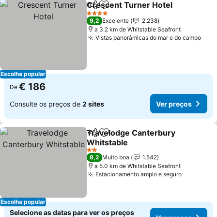
Crescent Turner Hotel
Partilhar
Adicionar aos favoritos
Ver
4 Estrelas
9,2
Excelente
2.238
a 3.2 km de Whitstable Seafront
Vistas panorâmicas do mar e do campo
Ver 
Escolha popular
€ 186
De
Consulte os preços de
2 sites
Ver preços
Travelodge Canterbury
Partilhar
Adicionar aos favoritos
Whitstable
Ver preços
2 Estrelas
8,2
Muito boa
1.542
a 5.0 km de Whitstable Seafront
Estacionamento amplo e seguro
Ver preço
Escolha popular
Selecione as datas para ver os preços