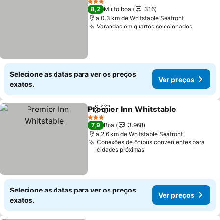
3 Estrelas
8,2
Muito boa
316
a 0.3 km de Whitstable Seafront
Varandas em quartos selecionados
Ver pre
Selecione as datas para ver os preços
Ver preços
exatos.
Premier Inn Whitstable
Partilhar
Adicionar aos favoritos
Ver
3 Estrelas
7,9
Boa
3.968
a 2.6 km de Whitstable Seafront
Conexões de ônibus convenientes para
cidades próximas
Selecione as datas para ver os preços
Ver preços
exatos.