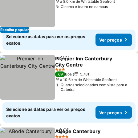
a 8.0 km de Whitstable Seafront
Cinema e teatro no campus
Ver preços
Escolha popular
Selecione as datas para ver os preços
Ver preços
exatos.
Premier Inn Canterbury
Partilhar
Adicionar aos favoritos
City Centre
Ver preços
3 Estrelas
7,9
Boa
5.781
a 10.6 km de Whitstable Seafront
Quartos selecionados com vista para a
Catedral
Selecione as datas para ver os preços
Ver preços
exatos.
ABode Canterbury
Partilhar
Adicionar aos favoritos
Ver pre