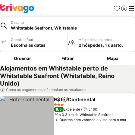
Favoritos
Iniciar
Me
Destino
Whitstable Seafront, Whitstable
Check-in/out
Hóspedes e quartos
Escolha as datas
2 hóspedes, 1 quarto.
Ordenar
Filtrar
Mapa
Alojamentos em Whitstable perto de
Whitstable Seafront (Whitstable, Reino
Unido)
Como os pagamentos influenciam os resultados
Hotel Continental
Partilhar
Adicionar aos favoritos
Ver preç
3 Estrelas
8,5
Excelente
5.160
a 0.3 km de Whitstable Seafront
Quartos com varanda e vista para o mar
Ver