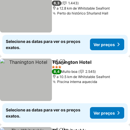
3 Estrelas
6,3
1.443
a 12.8 km de Whitstable Seafront
Perto do histórico Shurland Hall
Ver preço
Selecione as datas para ver os preços
Ver preços
exatos.
Thanington Hotel
Partilhar
Adicionar aos favoritos
Ver preç
3 Estrelas
8,4
Muito boa
2.545
a 10.5 km de Whitstable Seafront
Piscina interna aquecida
Ver preços
Selecione as datas para ver os preços
Ver preços
exatos.