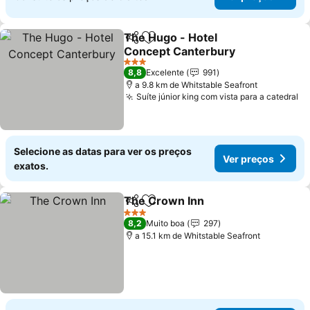
The Hugo - Hotel
Partilhar
Adicionar aos favoritos
Concept Canterbury
Ver preços
3 Estrelas
8,8
Excelente
991
a 9.8 km de Whitstable Seafront
Suíte júnior king com vista para a catedral
Ve
Selecione as datas para ver os preços
Ver preços
exatos.
The Crown Inn
Partilhar
Adicionar aos favoritos
Ver preços
3 Estrelas
8,2
Muito boa
297
a 15.1 km de Whitstable Seafront