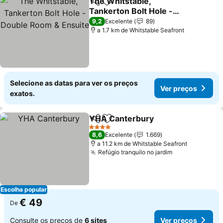
The Whitstable,
Partilhar
Adicionar aos favoritos
Tankerton Bolt Hole -
Double Room & Ensuite
Ver preços
9,2
Excelente
89
a 1.7 km de Whitstable Seafront
Selecione as datas para ver os preços
Ver preços
exatos.
YHA Canterbury
Partilhar
Adicionar aos favoritos
Ver preço
4 Estrelas
8,6
Excelente
1.669
a 11.2 km de Whitstable Seafront
Refúgio tranquilo no jardim
Ver preços
Escolha popular
€ 49
De
Consulte os preços de
6 sites
Ver preços