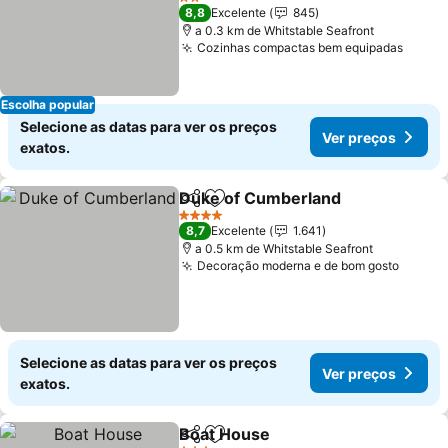
Ver preços
2 Estrelas
8,8
Excelente
845
a 0.3 km de Whitstable Seafront
Cozinhas compactas bem equipadas
Ver p
Escolha popular
Selecione as datas para ver os preços
Ver preços
exatos.
Duke of Cumberland
Partilhar
Adicionar aos favoritos
Ver p
4 Estrelas
8,7
Excelente
1.641
a 0.5 km de Whitstable Seafront
Decoração moderna e de bom gosto
Ver pr
Selecione as datas para ver os preços
Ver preços
exatos.
Boat House
Partilhar
Adicionar aos favoritos
Ver preços