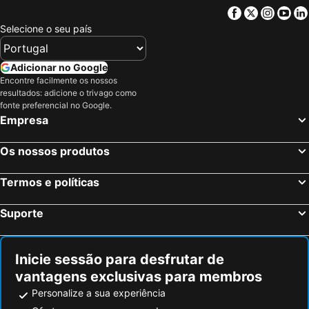
Facebook
Twitter
Insta
Yo
Camden Town
The O2 Arena
Selecione o seu país
Victoria
Centro Histórico de Bruges
Centro Histórico de Gent
Grosvenor Victoria Casino
Adicionar no Google
Picadilly Circus Station
London Luton Airport
Encontre facilmente os nossos
resultados: adicione o trivago como
Wembley
Palácio de Buckingham
fonte preferencial no Google.
Empresa
ExCeL
Notting Hill
Trafalgar Square
Tower Bridge
Os nossos produtos
London Bridge
Oxford Street
St Pancras Station
Passeando a Pé em Londres
Termos e políticas
King's Cross Station
Tottenham Hotspur Stadium
Suporte
Waterloo Station
Bloomsbury
Aeroporto da Cidade de Londres
Stratford Station
Inicie sessão para desfrutar de
Earls Court
Tottenham
vantagens exclusivas para membros
Marylebone
Bayswater
Personalize a sua experiência
British Airways London Eye
Russell Square