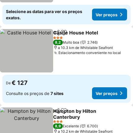
Selecione as datas para ver os preços
Ver preços
exatos.
Castle House Hotel
Partilhar
Adicionar aos favoritos
Ver pr
3 Estrelas
8,2
Muito boa
2.746
a 10.3 km de Whitstable Seafront
Estacionamento conveniente no local
Ver p
€ 127
De
Consulte os preços de
7 sites
Ver preços
Hampton by Hilton
Partilhar
Adicionar aos favoritos
Canterbury
Ver preços
3 Estrelas
8,9
Excelente
6.700
a 10.2 km de Whitstable Seafront