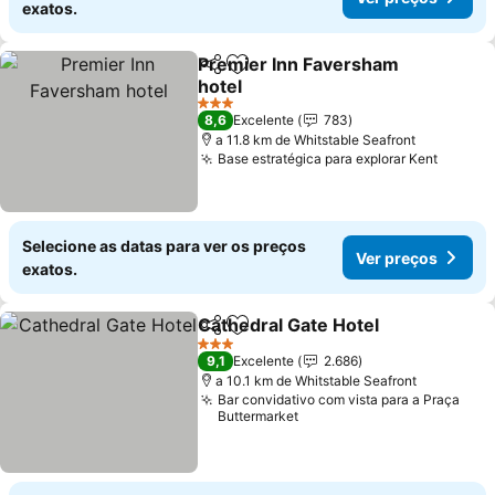
exatos.
Premier Inn Faversham
Partilhar
Adicionar aos favoritos
hotel
Ver preços
3 Estrelas
8,6
Excelente
783
a 11.8 km de Whitstable Seafront
Base estratégica para explorar Kent
Ver pr
Selecione as datas para ver os preços
Ver preços
exatos.
Cathedral Gate Hotel
Partilhar
Adicionar aos favoritos
Ver p
3 Estrelas
9,1
Excelente
2.686
a 10.1 km de Whitstable Seafront
Bar convidativo com vista para a Praça
Buttermarket