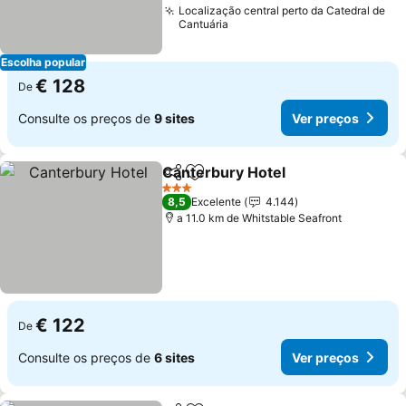
Localização central perto da Catedral de
Cantuária
Escolha popular
€ 128
De
Consulte os preços de
9 sites
Ver preços
Canterbury Hotel
Partilhar
Adicionar aos favoritos
Ver preç
3 Estrelas
8,5
Excelente
4.144
a 11.0 km de Whitstable Seafront
€ 122
De
Consulte os preços de
6 sites
Ver preços