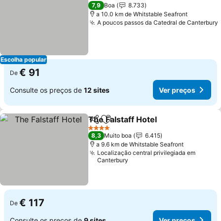
4 Estrelas
7,9
Boa
8.733
a 10.0 km de Whitstable Seafront
A poucos passos da Catedral de Canterbury
Escolha popular
€ 91
De
Consulte os preços de
12 sites
Ver preços
The Falstaff Hotel
Partilhar
Adicionar aos favoritos
Ver preç
4 Estrelas
8,3
Muito boa
6.415
a 9.6 km de Whitstable Seafront
Localização central privilegiada em
Canterbury
€ 117
De
Consulte os preços de
9 sites
Ver preços