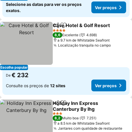
Selecione as datas para ver os preços
Ver preços
exatos.
Cave Hotel & Golf Resort
Partilhar
Adicionar aos favoritos
V
4 Estrelas
8,6
Excelente
4.698
a 9.7 km de Whitstable Seafront
Localização tranquila no campo
Ver preç
Escolha popular
€ 232
De
Consulte os preços de
12 sites
Ver preços
Holiday Inn Express
Partilhar
Adicionar aos favoritos
Canterbury By Ihg
Ver preços
3 Estrelas
8,2
Muito boa
7.251
a 8.5 km de Whitstable Seafront
Jantares com qualidade de restaurante
Ver 