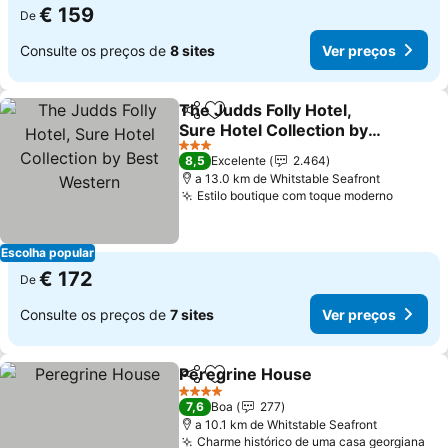
€ 159
De
Consulte os preços de
8 sites
Ver preços
The Judds Folly Hotel,
Partilhar
Adicionar aos favoritos
Sure Hotel Collection by
Best Western
Ver preços
3 Estrelas
8,5
Excelente
2.464
a 13.0 km de Whitstable Seafront
Estilo boutique com toque moderno
Ver pr
Escolha popular
€ 172
De
Consulte os preços de
7 sites
Ver preços
Peregrine House
Partilhar
Adicionar aos favoritos
Ver preç
4 Estrelas
7,6
Boa
277
a 10.1 km de Whitstable Seafront
Charme histórico de uma casa georgiana
Ve