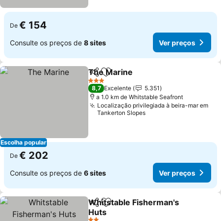
€ 154
De
Consulte os preços de
8 sites
Ver preços
The Marine
Partilhar
Adicionar aos favoritos
Ver preços
3 Estrelas
8,7
Excelente
5.351
a 1.0 km de Whitstable Seafront
Localização privilegiada à beira-mar em
Tankerton Slopes
Escolha popular
€ 202
De
Consulte os preços de
6 sites
Ver preços
Whitstable Fisherman's
Partilhar
Adicionar aos favoritos
Huts