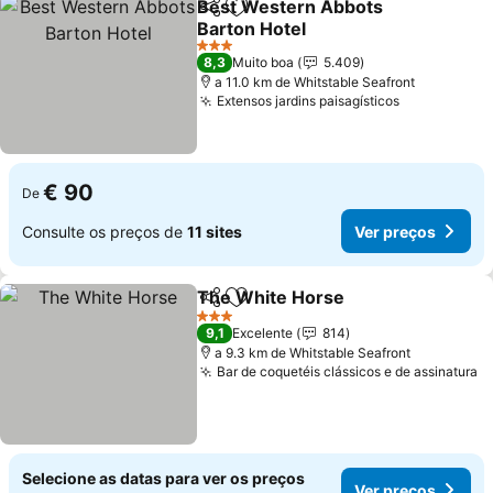
Best Western Abbots
Partilhar
Adicionar aos favoritos
Barton Hotel
Ver preços
3 Estrelas
8,3
Muito boa
5.409
a 11.0 km de Whitstable Seafront
Extensos jardins paisagísticos
Ver preços
€ 90
De
Consulte os preços de
11 sites
Ver preços
The White Horse
Partilhar
Adicionar aos favoritos
Ver preç
3 Estrelas
9,1
Excelente
814
a 9.3 km de Whitstable Seafront
Bar de coquetéis clássicos e de assinatura
V
Selecione as datas para ver os preços
Ver preços