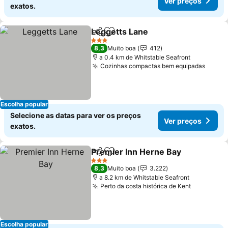
Ver preços
exatos.
Leggetts Lane
Partilhar
Adicionar aos favoritos
Ver preços
3 Estrelas
8,3
Muito boa
412
a 0.4 km de Whitstable Seafront
Cozinhas compactas bem equipadas
Ver p
Escolha popular
Selecione as datas para ver os preços
Ver preços
exatos.
Premier Inn Herne Bay
Partilhar
Adicionar aos favoritos
Ver
3 Estrelas
8,3
Muito boa
3.222
a 8.2 km de Whitstable Seafront
Perto da costa histórica de Kent
Ver preço
Escolha popular