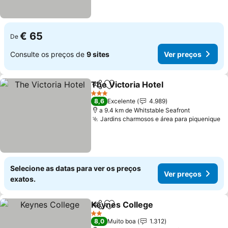
€ 65
De
Consulte os preços de
9 sites
Ver preços
The Victoria Hotel
Partilhar
Adicionar aos favoritos
Ver pre
3 Estrelas
8,6
Excelente
4.989
a 9.4 km de Whitstable Seafront
Jardins charmosos e área para piquenique
V
Selecione as datas para ver os preços
Ver preços
exatos.
Keynes College
Partilhar
Adicionar aos favoritos
Ver preços
2 Estrelas
8,0
Muito boa
1.312