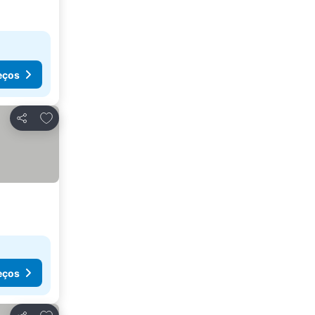
eços
Adicionar aos favoritos
Partilhar
eços
Adicionar aos favoritos