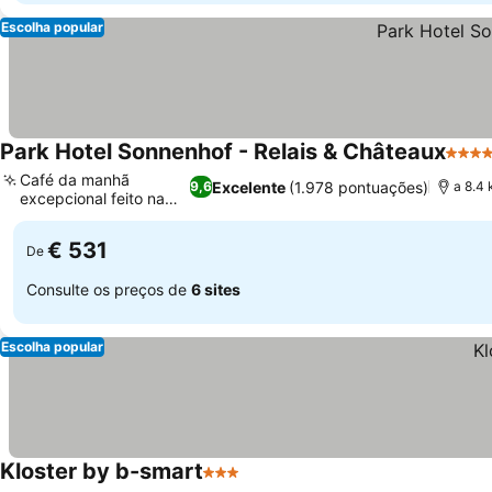
Escolha popular
Park Hotel Sonnenhof - Relais & Châteaux
5 Est
Café da manhã
Excelente
(1.978 pontuações)
9,6
a 8.4
excepcional feito na
hora
€ 531
De
Consulte os preços de
6 sites
Escolha popular
Kloster by b-smart
3 Estrelas