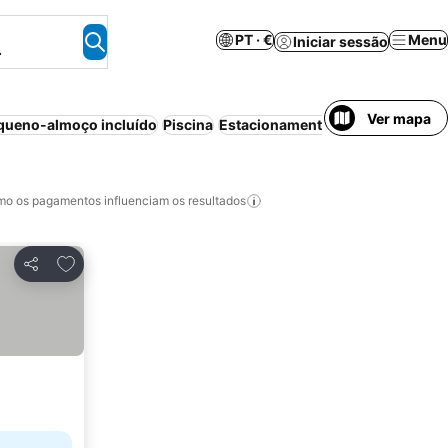
PT · €
Menu
Iniciar sessão
.
Ver mapa
queno-almoço incluído
Piscina
Estacionamento
Meia-pensão
A
o os pagamentos influenciam os resultados
Adicionar aos favoritos
Partilhar