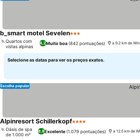
b_smart motel Sevelen
3 Estrelas
Quartos com
Muito boa
(842 pontuações)
8,2
a 9.2 km de Win
vistas alpinas
Selecione as datas para ver os preços exatos.
Escolha popular
Alpinresort Schillerkopf
4 Estrelas
Oásis de spa
Excelente
(1.079 pontuações)
8,9
a 12.5 km de W
de 1.000 m²