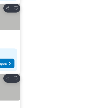
Adicionar aos favoritos
Partilhar
eços
Adicionar aos favoritos
Partilhar