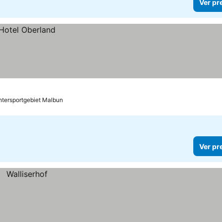
Ver pr
ntersportgebiet Malbun
Ver pr