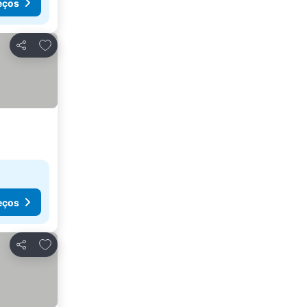
eços
Adicionar aos favoritos
Partilhar
eços
Adicionar aos favoritos
Partilhar