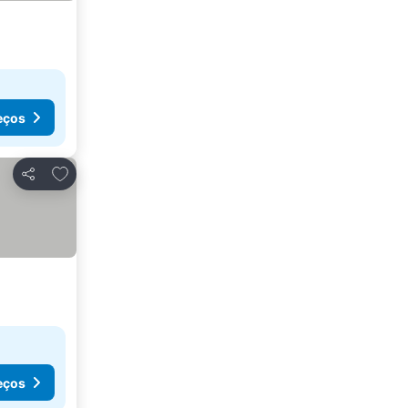
eços
Adicionar aos favoritos
Partilhar
eços