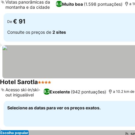
Vistas panorâmicas da
Muito boa
(1.598 pontuações)
8,0
a 1
montanha e da cidade
€ 91
De
Consulte os preços de
2 sites
Hotel Sarotla
4 Estrelas
Acesso ski-in/ski-
Excelente
(942 pontuações)
9,2
a 10.2 km de
out inigualável
Selecione as datas para ver os preços exatos.
Escolha popular