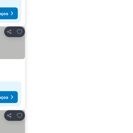
eços
Adicionar aos favoritos
Partilhar
eços
Adicionar aos favoritos
Partilhar