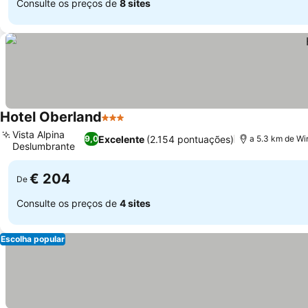
Consulte os preços de
8 sites
Hotel Oberland
3 Estrelas
Vista Alpina
Excelente
(2.154 pontuações)
9,0
a 5.3 km de Wi
Deslumbrante
€ 204
De
Consulte os preços de
4 sites
Escolha popular