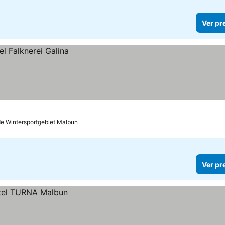
Ver pr
de Wintersportgebiet Malbun
Ver pr