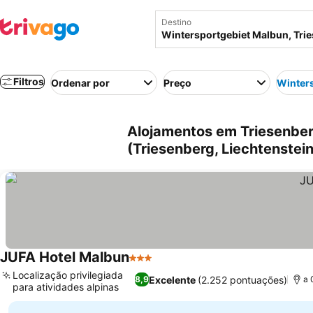
Destino
Filtros
Ordenar por
Preço
Winter
Alojamentos em Triesenber
(Triesenberg, Liechtenstein
JUFA Hotel Malbun
3 Estrelas
Localização privilegiada
Excelente
(2.252 pontuações)
8,9
a 
para atividades alpinas