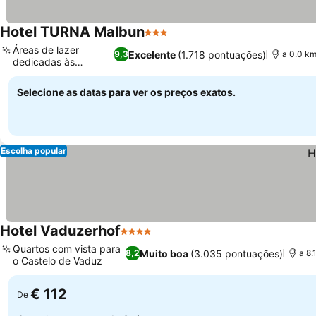
Hotel TURNA Malbun
3 Estrelas
Áreas de lazer
Excelente
(1.718 pontuações)
9,3
a 0.0 km
dedicadas às
crianças
Selecione as datas para ver os preços exatos.
Escolha popular
Hotel Vaduzerhof
4 Estrelas
Quartos com vista para
Muito boa
(3.035 pontuações)
8,2
a 8.
o Castelo de Vaduz
€ 112
De