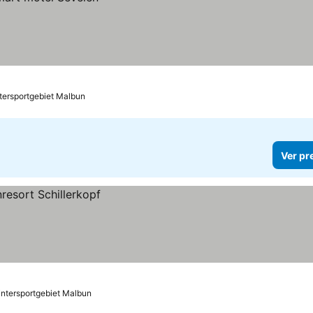
tersportgebiet Malbun
Ver pr
intersportgebiet Malbun