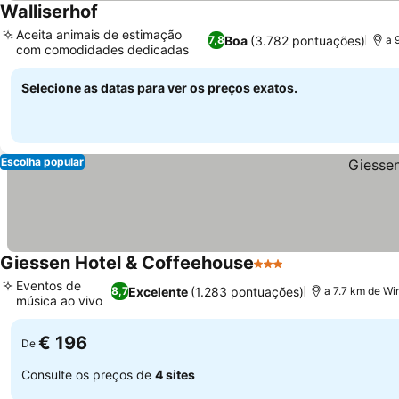
Walliserhof
Aceita animais de estimação
Boa
(3.782 pontuações)
7,8
a 
com comodidades dedicadas
Selecione as datas para ver os preços exatos.
Escolha popular
Giessen Hotel & Coffeehouse
3 Estrelas
Eventos de
Excelente
(1.283 pontuações)
8,7
a 7.7 km de Wi
música ao vivo
€ 196
De
Consulte os preços de
4 sites