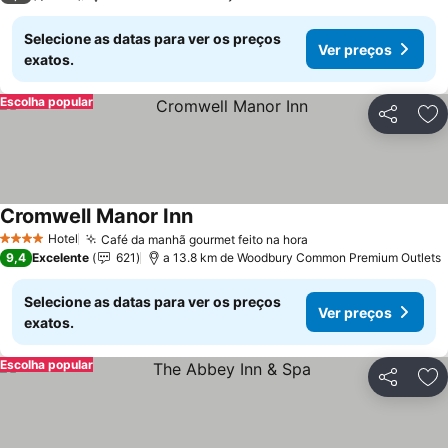
Selecione as datas para ver os preços
Ver preços
exatos.
Escolha popular
Partilhar
Ad
Cromwell Manor Inn
Hotel
Café da manhã gourmet feito na hora
4 Estrelas
9,4
Excelente
621
a 13.8 km de Woodbury Common Premium Outlets
Selecione as datas para ver os preços
Ver preços
exatos.
Escolha popular
Partilhar
Ad