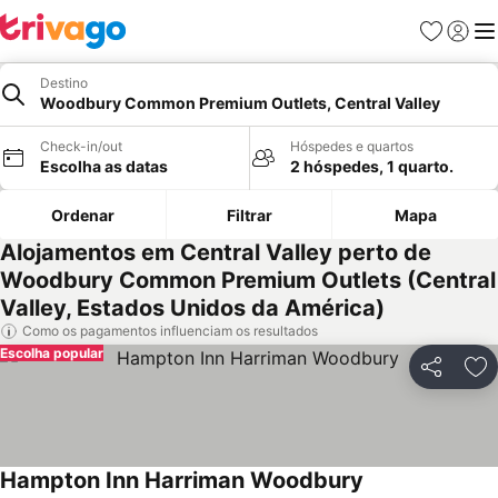
Favoritos
Iniciar
Me
Destino
Woodbury Common Premium Outlets, Central Valley
Check-in/out
Hóspedes e quartos
Escolha as datas
2 hóspedes, 1 quarto.
Ordenar
Filtrar
Mapa
Alojamentos em Central Valley perto de
Woodbury Common Premium Outlets (Central
Valley, Estados Unidos da América)
Como os pagamentos influenciam os resultados
Escolha popular
Partilhar
Ad
Hampton Inn Harriman Woodbury