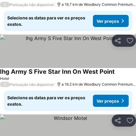
5 Estrelas
/
a 16.7 km de Woodbury Common Premium Outlets
Pontuação não disponível
Selecione as datas para ver os preços
Ver preços
exatos.
Partilhar
Ad
Ihg Army S Five Star Inn On West Point
Hotel
/
a 16.2 km de Woodbury Common Premium Outlets
Pontuação não disponível
Selecione as datas para ver os preços
Ver preços
exatos.
Partilhar
Ad