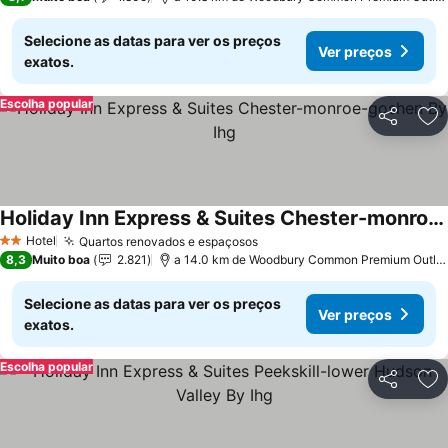
Selecione as datas para ver os preços
Ver preços
exatos.
Escolha popular
Partilhar
Ad
Holiday Inn Express & Suites Chester-monroe-goshen By Ihg
Hotel
Quartos renovados e espaçosos
2 Estrelas
8,3
Muito boa
2.821
a 14.0 km de Woodbury Common Premium Outlets
Selecione as datas para ver os preços
Ver preços
exatos.
Escolha popular
Partilhar
Ad