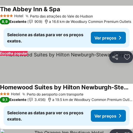
The Abbey Inn & Spa
Hotel
Perto das atrações do Vale do Hudson
4 Estrelas
8,9
Excelente
909
a 16.6 km de Woodbury Common Premium Outlets
Selecione as datas para ver os preços
Ver preços
exatos.
Escolha popular
Partilhar
Ad
Homewood Suites by Hilton Newburgh-Stewart Airport
Hotel
Perto do aeroporto com transporte
3 Estrelas
9,1
Excelente
3.456
a 19.5 km de Woodbury Common Premium Outlets
Selecione as datas para ver os preços
Ver preços
exatos.