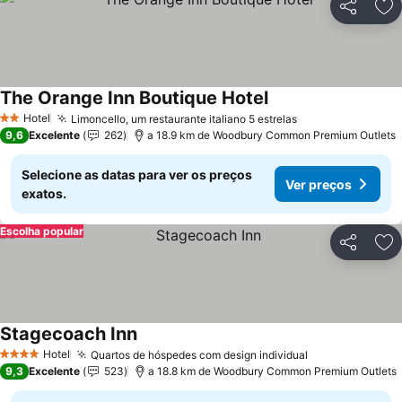
Partilhar
Ad
The Orange Inn Boutique Hotel
Hotel
Limoncello, um restaurante italiano 5 estrelas
2 Estrelas
9,6
Excelente
262
a 18.9 km de Woodbury Common Premium Outlets
Selecione as datas para ver os preços
Ver preços
exatos.
Escolha popular
Partilhar
Ad
Stagecoach Inn
Hotel
Quartos de hóspedes com design individual
4 Estrelas
9,3
Excelente
523
a 18.8 km de Woodbury Common Premium Outlets