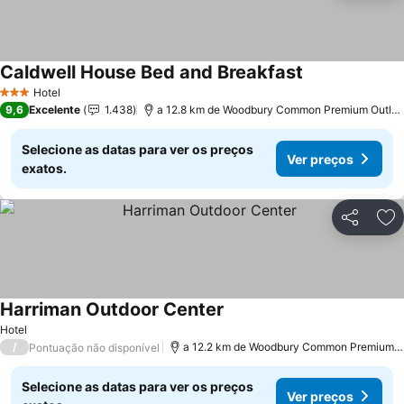
Caldwell House Bed and Breakfast
Hotel
3 Estrelas
9,6
Excelente
1.438
a 12.8 km de Woodbury Common Premium Outlets
Selecione as datas para ver os preços
Ver preços
exatos.
Partilhar
Ad
Harriman Outdoor Center
Hotel
/
a 12.2 km de Woodbury Common Premium Outlets
Pontuação não disponível
Selecione as datas para ver os preços
Ver preços