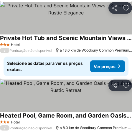
Partilhar
Ad
Private Hot Tub and Scenic Mountain Views - Stunning Rustic Elegance
Hotel
3 Estrelas
/
a 18.0 km de Woodbury Common Premium Outlets
Pontuação não disponível
Selecione as datas para ver os preços
Ver preços
exatos.
Partilhar
Ad
Heated Pool, Game Room, and Garden Oasis - Exquisite Rustic Retreat
Hotel
3 Estrelas
/
a 8.0 km de Woodbury Common Premium Outlets
Pontuação não disponível