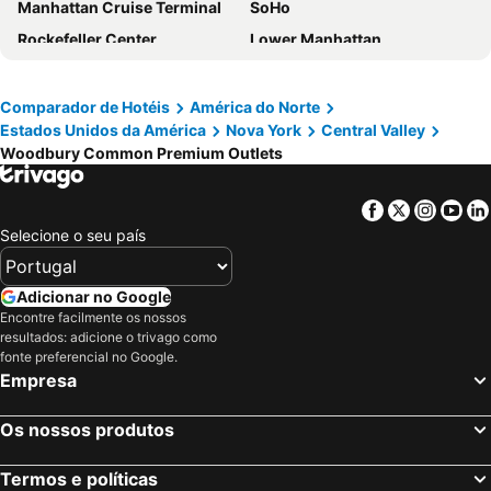
Manhattan Cruise Terminal
SoHo
Rockefeller Center
Lower Manhattan
Chelsea
Long Island City
Aeroporto LaGuardia
Madison Square Garden
Comparador de Hotéis
América do Norte
Estados Unidos da América
Nova York
Central Valley
Metrô de Nova York City
Upper West Side
Woodbury Common Premium Outlets
5th Ave 53rd St Metro Station
Edifício Empire State
Upper East Side
Hell's Kitchen
Facebook
Twitter
Insta
Yo
Broadway
Times Sq 42nd St Metro Station
Selecione o seu país
Lower East Side
Pennsylvania Station
34th St Penn Station Metro Station
MetLife Stadium
Adicionar no Google
Encontre facilmente os nossos
Astoria
NYC Run
resultados: adicione o trivago como
Albany International Airport
Greenwich Village
fonte preferencial no Google.
Empresa
Macy's Herald Square 34th Street
West Village
7th Ave Metro Station
Financial District
Os nossos produtos
Trump Tower
8th Ave Metro Station
Termos e políticas
Fifth Avenue
Ponte do Brooklyn