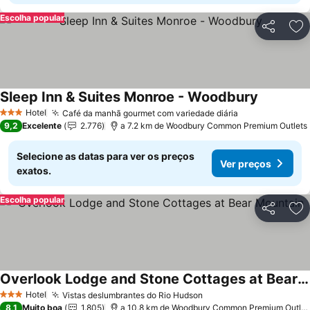
Escolha popular
Partilhar
Ad
Sleep Inn & Suites Monroe - Woodbury
Hotel
Café da manhã gourmet com variedade diária
3 Estrelas
9,2
Excelente
2.776
a 7.2 km de Woodbury Common Premium Outlets
Selecione as datas para ver os preços
Ver preços
exatos.
Escolha popular
Partilhar
Ad
Overlook Lodge and Stone Cottages at Bear Mountain
Hotel
Vistas deslumbrantes do Rio Hudson
3 Estrelas
8,1
Muito boa
1.805
a 10.8 km de Woodbury Common Premium Outlets