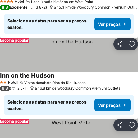
Hotel
Localização histórica em West Point
4 Estrelas
8,8
Excelente
3.872
a 15.3 km de Woodbury Common Premium Outlets
Selecione as datas para ver os preços
Ver preços
exatos.
Escolha popular
Partilhar
Ad
Inn on the Hudson
Hotel
Vistas desobstruídas do Rio Hudson
2 Estrelas
6,8
2.571
a 16.8 km de Woodbury Common Premium Outlets
Selecione as datas para ver os preços
Ver preços
exatos.
Escolha popular
Partilhar
Ad