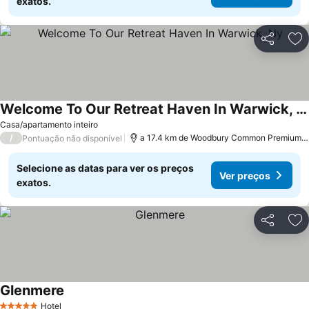
exatos.
Partilhar
Ad
Welcome To Our Retreat Haven In Warwick, Ny
Casa/apartamento inteiro
/
a 17.4 km de Woodbury Common Premium Outlets
Pontuação não disponível
Selecione as datas para ver os preços
Ver preços
exatos.
Partilhar
Ad
Glenmere
Hotel