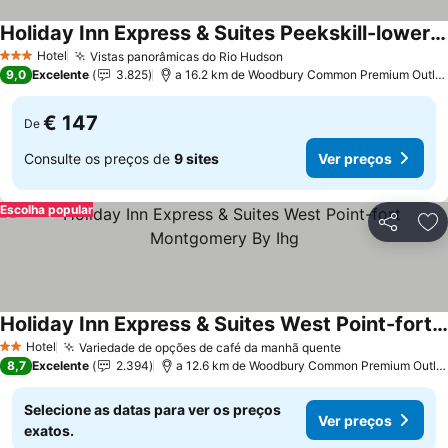
Holiday Inn Express & Suites Peekskill-lower Hudson Valley By Ihg
Hotel
Vistas panorâmicas do Rio Hudson
3 Estrelas
9,0
Excelente
3.825
a 16.2 km de Woodbury Common Premium Outlets
€ 147
De
Consulte os preços de
9 sites
Ver preços
Escolha popular
Partilhar
Ad
Holiday Inn Express & Suites West Point-fort Montgomery By Ihg
Hotel
Variedade de opções de café da manhã quente
2 Estrelas
8,7
Excelente
2.394
a 12.6 km de Woodbury Common Premium Outlets
Selecione as datas para ver os preços
Ver preços
exatos.