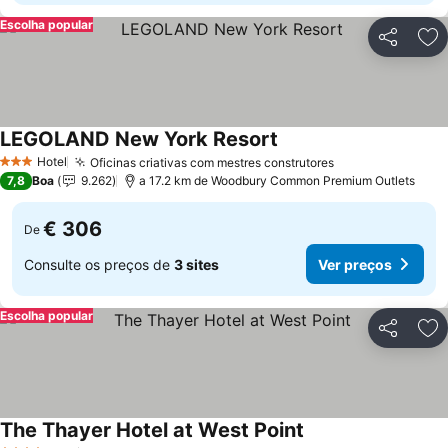
Escolha popular
Partilhar
Ad
LEGOLAND New York Resort
Hotel
Oficinas criativas com mestres construtores
3 Estrelas
7,8
Boa
9.262
a 17.2 km de Woodbury Common Premium Outlets
€ 306
De
Consulte os preços de
3 sites
Ver preços
Escolha popular
Partilhar
Ad
The Thayer Hotel at West Point