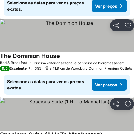
Selecione as datas para ver os preços
Ver preços
exatos.
Partilhar
Ad
The Dominion House
Bed & Breakfast
Piscina exterior sazonal e banheira de hidromassagem
9,5
Excelente
393
a 11.9 km de Woodbury Common Premium Outlets
Selecione as datas para ver os preços
Ver preços
exatos.
Partilhar
Ad