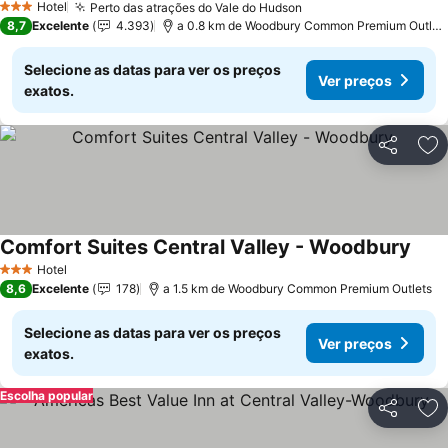
Hotel
Perto das atrações do Vale do Hudson
3 Estrelas
8,7
Excelente
4.393
a 0.8 km de Woodbury Common Premium Outlets
Selecione as datas para ver os preços
Ver preços
exatos.
Partilhar
Ad
Comfort Suites Central Valley - Woodbury
Hotel
3 Estrelas
8,6
Excelente
178
a 1.5 km de Woodbury Common Premium Outlets
Selecione as datas para ver os preços
Ver preços
exatos.
Escolha popular
Partilhar
Ad