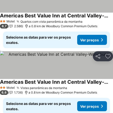
Americas Best Value Inn at Central Valley-Woodbury
Motel
Quartos com vista panorâmica da montanha
2 Estrelas
6,7
2.586
a 0.8 km de Woodbury Common Premium Outlets
Selecione as datas para ver os preços
Ver preços
exatos.
Partilhar
Ad
Americas Best Value Inn at Central Valley-Woodbury
Motel
Vistas panorâmicas da montanha
2 Estrelas
6,6
1.736
a 0.8 km de Woodbury Common Premium Outlets
Selecione as datas para ver os preços
Ver preços
exatos.