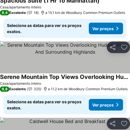
Spacious Suite (1 Hr To Manhattan)
Casa/apartamento inteiro
9,4
Excelente
18
a 15.1 km de Woodbury Common Premium Outlets
Selecione as datas para ver os preços
Ver preços
exatos.
Partilhar
Ad
Serene Mountain Top Views Overlooking Hudson River And Surrounding Highlands
Casa/apartamento inteiro
9,8
Excelente
325
a 11.2 km de Woodbury Common Premium Outlets
Selecione as datas para ver os preços
Ver preços
exatos.
Partilhar
Ad