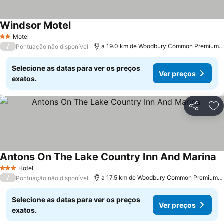
Windsor Motel
Motel
2 Estrelas
/
a 19.0 km de Woodbury Common Premium Outlets
Pontuação não disponível
Selecione as datas para ver os preços
Ver preços
exatos.
Partilhar
Ad
Antons On The Lake Country Inn And Marina
Hotel
3 Estrelas
/
a 17.5 km de Woodbury Common Premium Outlets
Pontuação não disponível
Selecione as datas para ver os preços
Ver preços
exatos.