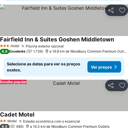
Partilhar
Ad
Fairfield Inn & Suites Goshen Middletown
Hotel
Piscina exterior sazonal
3 Estrelas
8,8
Excelente
1.736
a 19.8 km de Woodbury Common Premium Outlets
Selecione as datas para ver os preços
Ver preços
exatos.
Escolha popular
Partilhar
Ad
Cadet Motel
Motel
Estadia econômica com o essencial
2 Estrelas
6,5
485
a 16.3 km de Woodbury Common Premium Outlets