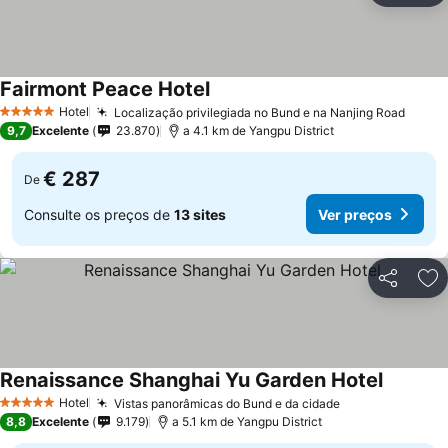
Fairmont Peace Hotel
Ver preços
Hotel
Localização privilegiada no Bund e na Nanjing Road
Ver p
5 Estrelas
9,7
Excelente
23.870
a 4.1 km de Yangpu District
€ 287
De
Consulte os preços de
13 sites
Ver preços
Partilhar
Ad
Renaissance Shanghai Yu Garden Hotel
Ver preç
Hotel
Vistas panorâmicas do Bund e da cidade
Ver preços
5 Estrelas
8,8
Excelente
9.179
a 5.1 km de Yangpu District