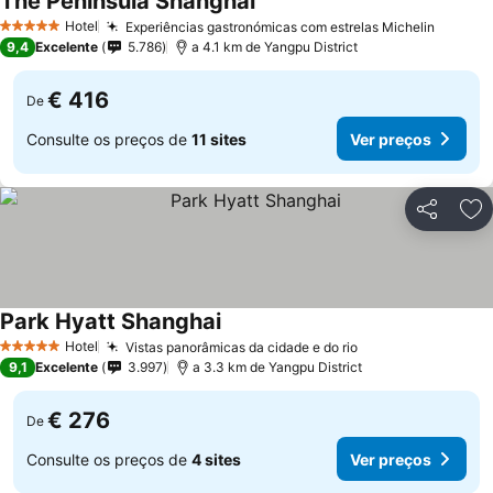
The Peninsula Shanghai
Ver preços
Hotel
Experiências gastronómicas com estrelas Michelin
Ver pr
5 Estrelas
9,4
Excelente
5.786
a 4.1 km de Yangpu District
€ 416
De
Consulte os preços de
11 sites
Ver preços
Partilhar
Ad
Park Hyatt Shanghai
Ver preços
Hotel
Vistas panorâmicas da cidade e do rio
Ver preços
5 Estrelas
9,1
Excelente
3.997
a 3.3 km de Yangpu District
€ 276
De
Consulte os preços de
4 sites
Ver preços