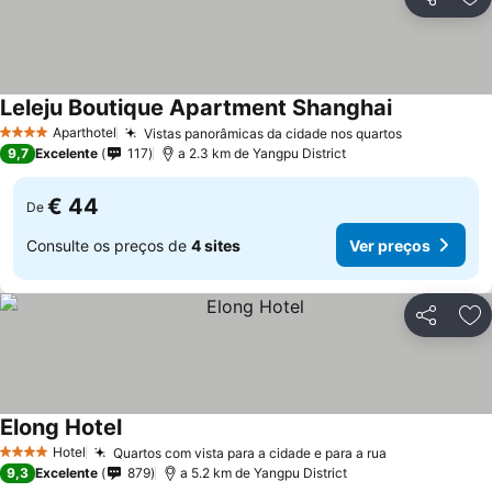
Partilhar
Ad
Leleju Boutique Apartment Shanghai
Ver preços
Aparthotel
Vistas panorâmicas da cidade nos quartos
Ver preços
4 Estrelas
9,7
Excelente
117
a 2.3 km de Yangpu District
€ 44
De
Consulte os preços de
4 sites
Ver preços
Partilhar
Ad
Elong Hotel
Ver preços
Hotel
Quartos com vista para a cidade e para a rua
Ver preços
4 Estrelas
9,3
Excelente
879
a 5.2 km de Yangpu District