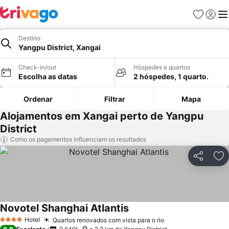
Favoritos
Iniciar
Me
Destino
Yangpu District, Xangai
Check-in/out
Hóspedes e quartos
Escolha as datas
2 hóspedes, 1 quarto.
Ordenar
Filtrar
Mapa
Alojamentos em Xangai perto de Yangpu
District
Como os pagamentos influenciam os resultados
Partilhar
Ad
Novotel Shanghai Atlantis
Ver preços
Hotel
Quartos renovados com vista para o rio
Ver preços
4 Estrelas