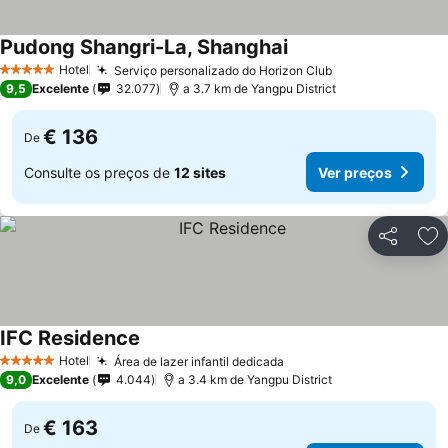
Pudong Shangri-La, Shanghai
Ver preços
Hotel
Serviço personalizado do Horizon Club
Ver preços
5 Estrelas
9,5
Excelente
32.077
a 3.7 km de Yangpu District
€ 136
De
Consulte os preços de
12 sites
Ver preços
Partilhar
Ad
IFC Residence
Ver preços
Hotel
Área de lazer infantil dedicada
Ver preços
5 Estrelas
9,0
Excelente
4.044
a 3.4 km de Yangpu District
€ 163
De