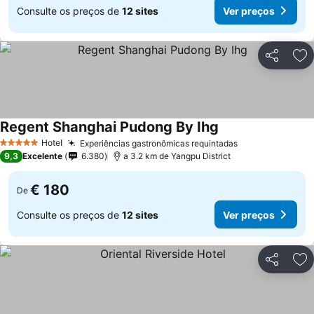
Consulte os preços de
12 sites
Ver preços
Partilhar
Ad
Regent Shanghai Pudong By Ihg
Ver preços
Hotel
Experiências gastronômicas requintadas
Ver preços
5 Estrelas
9,3
Excelente
6.380
a 3.2 km de Yangpu District
€ 180
De
Consulte os preços de
12 sites
Ver preços
Partilhar
Ad