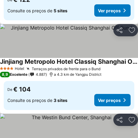
Consulte os preços de
5 sites
Ver preços
Partilhar
Ad
Jinjiang Metropolo Hotel Classiq Shanghai Off Bund
Ver preços
Hotel
Terraços privados de frente para o Bund
Ver preços
4 Estrelas
8,9
Excelente
4.887
a 4.3 km de Yangpu District
€ 104
De
Consulte os preços de
3 sites
Ver preços
Partilhar
Ad