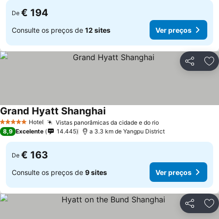
€ 194
De
Consulte os preços de
12 sites
Ver preços
Partilhar
Ad
Grand Hyatt Shanghai
Ver preços
Hotel
Vistas panorâmicas da cidade e do rio
Ver preços
5 Estrelas
8,9
Excelente
14.445
a 3.3 km de Yangpu District
€ 163
De
Consulte os preços de
9 sites
Ver preços
Partilhar
Ad