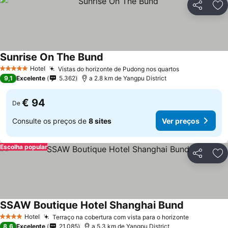
Partilhar
Ad
Sunrise On The Bund
Ver preços
Hotel
Vistas do horizonte de Pudong nos quartos
Ver preços
5 Estrelas
9,1
Excelente
5.362
a 2.8 km de Yangpu District
€ 94
De
Consulte os preços de
8 sites
Ver preços
Escolha popular
Partilhar
Ad
SSAW Boutique Hotel Shanghai Bund
Ver preços
Hotel
Terraço na cobertura com vista para o horizonte
Ver preço
4 Estrelas
8,6
Excelente
21.085
a 5.3 km de Yangpu District