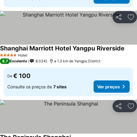
Partilhar
Ad
Shanghai Marriott Hotel Yangpu Riverside
Ver p
Hotel
5 Estrelas
8,7
Excelente
8.034
a 1.3 km de Yangpu District
€ 100
De
Consulte os preços de
7 sites
Ver preços
Partilhar
Ad