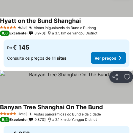
Hyatt on the Bund Shanghai
Ver preços
Hotel
Vistas inigualáveis do Bund e Pudong
Ver preços
5 Estrelas
8,6
Excelente
8.970
a 3.5 km de Yangpu District
€ 145
De
Consulte os preços de
11 sites
Ver preços
Partilhar
Ad
Banyan Tree Shanghai On The Bund
Ver preços
Hotel
Vistas panorâmicas do Bund e da cidade
Ver preços
5 Estrelas
9,4
Excelente
9.370
a 2.1 km de Yangpu District