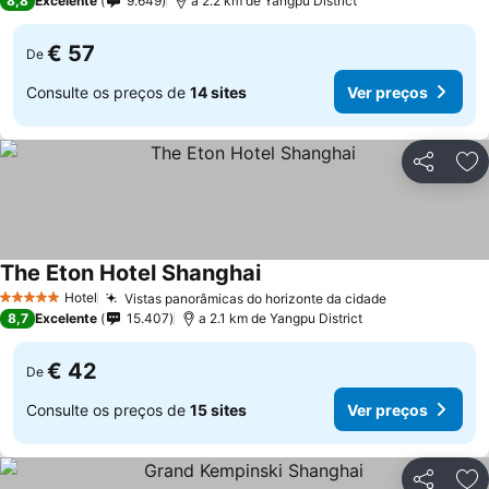
8,8
Excelente
9.649
a 2.2 km de Yangpu District
€ 57
De
Consulte os preços de
14 sites
Ver preços
Partilhar
Ad
The Eton Hotel Shanghai
Ver preços
Hotel
Vistas panorâmicas do horizonte da cidade
Ver preços
5 Estrelas
8,7
Excelente
15.407
a 2.1 km de Yangpu District
€ 42
De
Consulte os preços de
15 sites
Ver preços