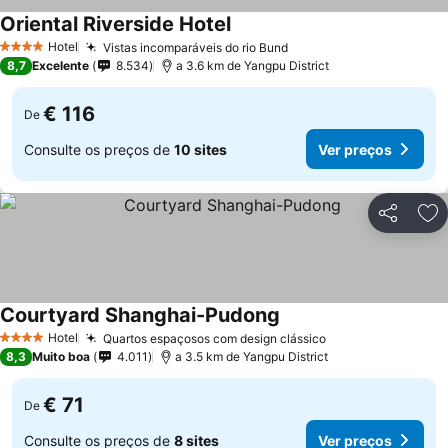
Oriental Riverside Hotel
Ver preços
Hotel
Vistas incomparáveis do rio Bund
Ver preços
4 Estrelas
8,7
Excelente
8.534
a 3.6 km de Yangpu District
€ 116
De
Consulte os preços de
10 sites
Ver preços
Partilhar
Ad
Courtyard Shanghai-Pudong
Ver preços
Hotel
Quartos espaçosos com design clássico
Ver preços
4 Estrelas
8,3
Muito boa
4.011
a 3.5 km de Yangpu District
€ 71
De
Consulte os preços de
8 sites
Ver preços