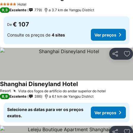
Ver preço
Hotel
5 Estrelas
9,3
Excelente
779
a 3.7 km de Yangpu District
€ 107
De
Consulte os preços de
4 sites
Ver preços
Partilhar
Ad
Shanghai Disneyland Hotel
Ver preços
Resort
Vista dos fogos de artifício do andar superior do hotel
Ver preços
8,9
Excelente
386
a 6.1 km de Yangpu District
Selecione as datas para ver os preços
Ver preços
exatos.