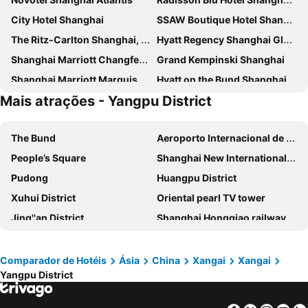
City Hotel Shanghai
SSAW Boutique Hotel Shanghai Bund
The Ritz-Carlton Shanghai, Pudong
Hyatt Regency Shanghai Global Harbor
Shanghai Marriott Changfeng Park
Grand Kempinski Shanghai
Shanghai Marriott Marquis City Centre
Hyatt on the Bund Shanghai
Mais atrações - Yangpu District
The Eton Hotel Shanghai
Radisson Collection Hyland Shanghai
Mandarin Oriental Pudong, Shanghai
Central Hotel Shanghai
The Bund
Aeroporto Internacional de Xangai Pudong
Campanile Shanghai Bund Hotel
Campanile Shanghai Natural History Museum Hotel
People’s Square
Shanghai New International Expo Centre
Okura Garden Hotel Shanghai
Jin Jiang Tower
Pudong
Huangpu District
Grand Central Hotel Shanghai
Ruhong Business Hotel
Xuhui District
Oriental pearl TV tower
Pullman Shanghai Jing'an
Renaissance Shanghai Yu Garden Hotel
Jing''an District
Shanghai Hongqiao railway station
The Yangtze Boutique Shanghai
Jinjiang Inn Shanghai Huaihai Road East
Hangzhou Railway Station
Pudong New District
Novotel Shanghai Clover
Amara Shanghai
Old City of Shanghai
Gubei
Grand Mercure Shanghai Hongqiao
DoubleTree by Hilton Hotel Shanghai - Pudong
Comparador de Hotéis
Ásia
China
Xangai
Xangai
Yangpu District
Hongqiao
Shanghai Hongqiao International Airport
Broadway Mansions Hotel
Dorsett Shanghai
Yangpu District
Hongkou District
Chateau Star River Pudong Shanghai
Sheraton Grand Shanghai Pudong Hotel & Residences