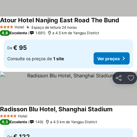
Atour Hotel Nanjing East Road The Bund
Ver pre
Hotel
Espaço de leitura 24 horas
Ver preços
4 Estrelas
8,8
Excelente
1.691
a 4.5 km de Yangpu District
€ 95
De
Consulte os preços de
1 site
Ver preços
Partilhar
Ad
Radisson Blu Hotel, Shanghai Stadium
Ver preço
Hotel
5 Estrelas
9,3
Excelente
149
a 4.5 km de Yangpu District
€ 122
De