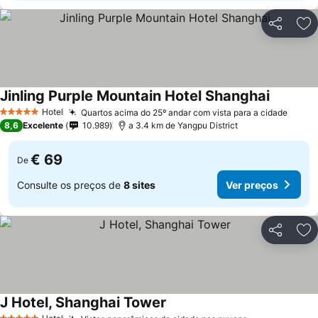
Partilhar
Ad
Jinling Purple Mountain Hotel Shanghai
Ver preç
Hotel
Quartos acima do 25º andar com vista para a cidade
Ver p
5 Estrelas
8,6
Excelente
10.989
a 3.4 km de Yangpu District
€ 69
De
Consulte os preços de
8 sites
Ver preços
Partilhar
Ad
J Hotel, Shanghai Tower
Ver preços