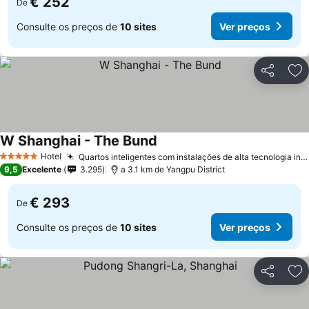
€ 252
De
Consulte os preços de
10 sites
Ver preços
Partilhar
Ad
W Shanghai - The Bund
Ver preços
Hotel
Quartos inteligentes com instalações de alta tecnologia integradas
5 Estrelas
9,5
Excelente
3.295
a 3.1 km de Yangpu District
€ 293
De
Consulte os preços de
10 sites
Ver preços
Partilhar
Ad