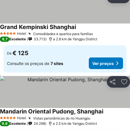
Partilhar
Ad
Grand Kempinski Shanghai
Ver preços
Hotel
Comodidades e quartos para famílias
Ver preços
5 Estrelas
9,7
Excelente
33.713
a 2.8 km de Yangpu District
€ 125
De
Consulte os preços de
7 sites
Ver preços
Partilhar
Ad
Mandarin Oriental Pudong, Shanghai
Ver preços
Hotel
Vistas panorâmicas do rio Huangpu
Ver preços
5 Estrelas
9,8
Excelente
24.298
a 2.5 km de Yangpu District