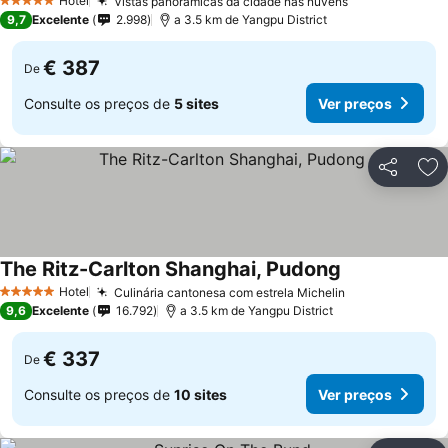
Hotel
Vistas panorâmicas da cidade nas nuvens
Ver preços
5 Estrelas
9,7
Excelente
2.998
a 3.5 km de Yangpu District
€ 387
De
Consulte os preços de
5 sites
Ver preços
Partilhar
Ad
The Ritz-Carlton Shanghai, Pudong
Ver preços
Hotel
Culinária cantonesa com estrela Michelin
Ver preços
5 Estrelas
9,6
Excelente
16.792
a 3.5 km de Yangpu District
€ 337
De
Consulte os preços de
10 sites
Ver preços