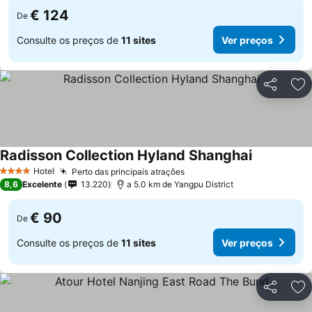
€ 124
De
Consulte os preços de
11 sites
Ver preços
Partilhar
Ad
Radisson Collection Hyland Shanghai
Ver preços
Hotel
Perto das principais atrações
Ver preços
4 Estrelas
8,6
Excelente
13.220
a 5.0 km de Yangpu District
€ 90
De
Consulte os preços de
11 sites
Ver preços
Partilhar
Ad