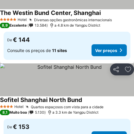
The Westin Bund Center, Shanghai
Ver preços
Hotel
Diversas opções gastronômicas internacionais
Ver preço
5 Estrelas
8,9
Excelente
13.584
a 4.8 km de Yangpu District
€ 144
De
Consulte os preços de
11 sites
Ver preços
Partilhar
Ad
Sofitel Shanghai North Bund
Ver preços
Hotel
Quartos espaçosos com vista para a cidade
Ver preços
4 Estrelas
8,1
Muito boa
5.130
a 3.3 km de Yangpu District
€ 153
De