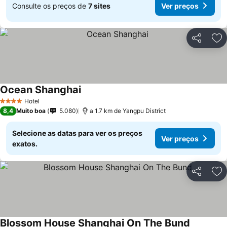
Consulte os preços de
7 sites
Ver preços
Partilhar
Ad
Ocean Shanghai
Ver preços
Hotel
4 Estrelas
8,4
Muito boa
5.080
a 1.7 km de Yangpu District
Selecione as datas para ver os preços
Ver preços
exatos.
Partilhar
Ad
Blossom House Shanghai On The Bund