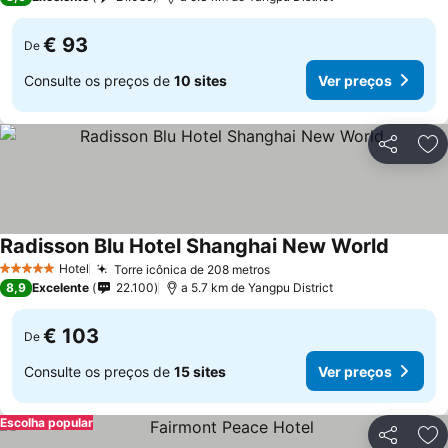
€ 93
De
Consulte os preços de
10 sites
Ver preços
Partilhar
Ad
Radisson Blu Hotel Shanghai New World
Ver pre
Hotel
Torre icônica de 208 metros
Ver preços
5 Estrelas
8,9
Excelente
22.100
a 5.7 km de Yangpu District
€ 103
De
Consulte os preços de
15 sites
Ver preços
Escolha popular
Partilhar
Ad