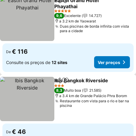
Eastin Grand Hotel
Partilhar
Adicionar aos favoritos
Phayathai
5 Estrelas
9,6
Excelente
14.727
a 3.2 km de Yaowarat
Duas piscinas de borda infinita com vista
para a cidade
€ 116
De
Consulte os preços de
12 sites
Ver preços
Ibis Bangkok Riverside
Partilhar
Adicionar aos favoritos
3 Estrelas
8,3
Muito boa
21.585
a 3.4 km de Grande Palácio Phra Borom
Restaurante com vista para o rio e bar na
piscina
€ 46
De