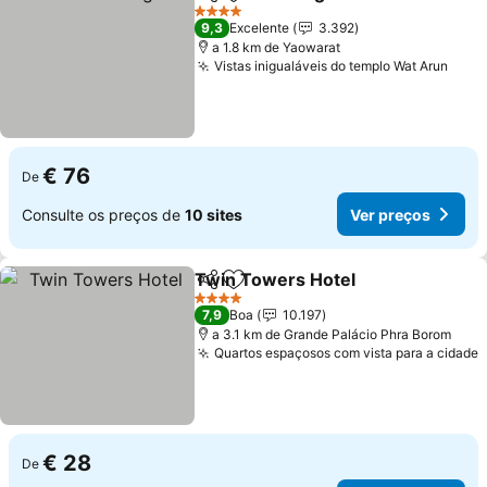
Partilhar
Adicionar aos favoritos
4 Estrelas
9,3
Excelente
3.392
a 1.8 km de Yaowarat
Vistas inigualáveis do templo Wat Arun
€ 76
De
Consulte os preços de
10 sites
Ver preços
Twin Towers Hotel
Partilhar
Adicionar aos favoritos
4 Estrelas
7,9
Boa
10.197
a 3.1 km de Grande Palácio Phra Borom
Quartos espaçosos com vista para a cidade
€ 28
De