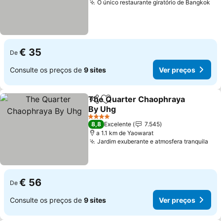
O único restaurante giratório de Bangkok
€ 35
De
Consulte os preços de
9 sites
Ver preços
The Quarter Chaophraya
Partilhar
Adicionar aos favoritos
By Uhg
4 Estrelas
8,8
Excelente
7.545
a 1.1 km de Yaowarat
Jardim exuberante e atmosfera tranquila
€ 56
De
Consulte os preços de
9 sites
Ver preços