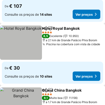
€ 107
De
Consulte os preços de
14 sites
Ver preços
Hotel Royal Bangkok
Partilhar
Adicionar aos favoritos
4 Estrelas
8,5
Excelente
10.950
a 2.1 km de Grande Palácio Phra Borom
Piscina na cobertura com vista da cidade
€ 30
De
Consulte os preços de
10 sites
Ver preços
Grand China Bangkok
Partilhar
Adicionar aos favoritos
4 Estrelas
8,1
Muito boa
11.156
a 1.7 km de Grande Palácio Phra Borom