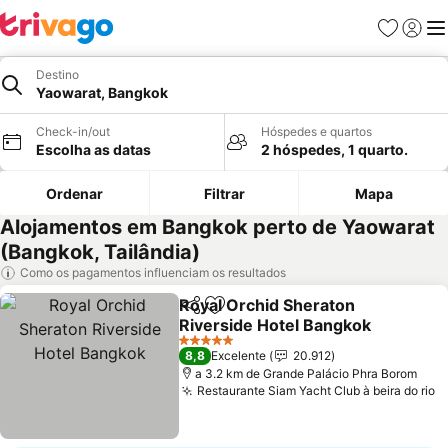
Favoritos
Iniciar
Me
Destino
Yaowarat, Bangkok
Check-in/out
Hóspedes e quartos
Escolha as datas
2 hóspedes, 1 quarto.
Ordenar
Filtrar
Mapa
Alojamentos em Bangkok perto de Yaowarat
(Bangkok, Tailândia)
Como os pagamentos influenciam os resultados
Royal Orchid Sheraton
Partilhar
Adicionar aos favoritos
Riverside Hotel Bangkok
5 Estrelas
8,8
Excelente
20.912
a 3.2 km de Grande Palácio Phra Borom
Restaurante Siam Yacht Club à beira do rio