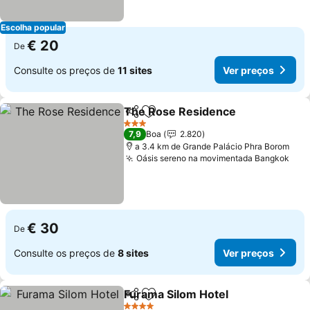
Escolha popular
€ 20
De
Consulte os preços de
11 sites
Ver preços
The Rose Residence
Partilhar
Adicionar aos favoritos
3 Estrelas
7,9
Boa
2.820
a 3.4 km de Grande Palácio Phra Borom
Oásis sereno na movimentada Bangkok
€ 30
De
Consulte os preços de
8 sites
Ver preços
Furama Silom Hotel
Partilhar
Adicionar aos favoritos