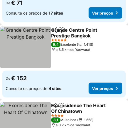
€ 71
De
Consulte os preços de
17 sites
Ver preços
Grande Centre Point
Partilhar
Adicionar aos favoritos
Prestige Bangkok
5 Estrelas
9,4
Excelente
1.418
a 3.5 km de Yaowarat
€ 152
De
Consulte os preços de
4 sites
Ver preços
Exoresidence The Heart
Partilhar
Adicionar aos favoritos
Of Chinatown
4 Estrelas
8,1
Muito boa
1.658
a 0.2 km de Yaowarat