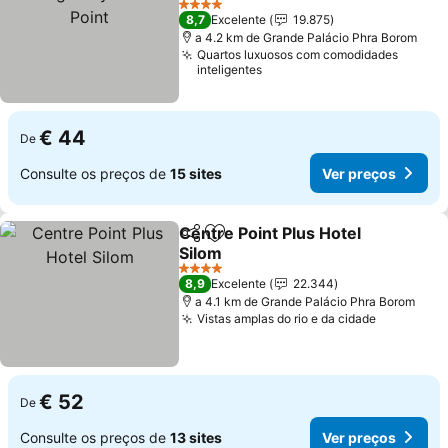
4 Estrelas
8,7
Excelente
19.875
a 4.2 km de Grande Palácio Phra Borom
Quartos luxuosos com comodidades
inteligentes
€ 44
De
Consulte os preços de
15 sites
Ver preços
Centre Point Plus Hotel
Partilhar
Adicionar aos favoritos
Silom
4 Estrelas
8,9
Excelente
22.344
a 4.1 km de Grande Palácio Phra Borom
Vistas amplas do rio e da cidade
€ 52
De
Consulte os preços de
13 sites
Ver preços