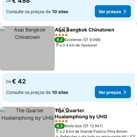
€ 498
De
Consulte os preços de
10 sites
Ver preços
Asai Bangkok Chinatown
Partilhar
Adicionar aos favoritos
4 Estrelas
9,2
Excelente
9.066
a 0.4 km de Yaowarat
€ 42
De
Consulte os preços de
10 sites
Ver preços
The Quarter
Partilhar
Adicionar aos favoritos
Hualamphong by UHG
4 Estrelas
8,3
Muito boa
12.947
a 2.8 km de Grande Palácio Phra Borom
Refeições o dia todo no restaurante HILLY'S