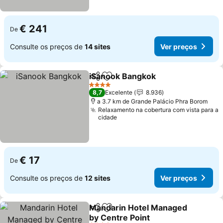
€ 241
De
Consulte os preços de
14 sites
Ver preços
iSanook Bangkok
Partilhar
Adicionar aos favoritos
4 Estrelas
8,7
Excelente
8.936
a 3.7 km de Grande Palácio Phra Borom
Relaxamento na cobertura com vista para a
cidade
€ 17
De
Consulte os preços de
12 sites
Ver preços
Mandarin Hotel Managed
Partilhar
Adicionar aos favoritos
by Centre Point