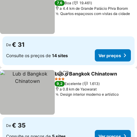
4 Estrelas
7,6
Boa
19.461
a 4.4 km de Grande Palácio Phra Borom
Quartos espaçosos com vistas da cidade
€ 31
De
Consulte os preços de
14 sites
Ver preços
Lub d Bangkok Chinatown
Partilhar
Adicionar aos favoritos
3 Estrelas
9,2
Excelente
1.613
a 0.8 km de Yaowarat
Design interior moderno e artístico
€ 35
De
Consulte os preços de
5 sites
Ver preços