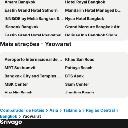
Amara Bangkok
Hotel Royal Bangkok
Eastin Grand Hotel Sathorn
Mandarin Hotel Managed by Centre Point
INNSiDE by Meliá Bangkok Sukhumvit
Nysa Hotel Bangkok
iSanook Bangkok
Grand Mercure Bangkok Atrium
Eastin Grand Hotel Phayathai
Holiday Inn Bangkok Silom By Ihg
Mais atrações - Yaowarat
Baiyoke Sky Hotel
Amari Bangkok
Royal Orchid Sheraton Riverside Hotel Bangkok
Chatrium Hotel Riverside Bangkok
Aeroporto Internacional de Suvarnabhumi
Khao San Road
Millennium Hilton Bangkok
Grande Centre Point Surawong Bangkok
MRT Sukhumvit
Pattaya Beach
AETAS lumpini
Centra By Centara Hotel Bangkok Phra Nakhon
Bangkok City and Temples Tour
BTS Asok
Pullman Bangkok Hotel G
Carlton Hotel Bangkok Sukhumvit
MBK Center
Siam Center
The Quarter Hualamphong by UHG
The Okura Prestige Bangkok
Hua Hin Beach
Jomtien Beach
The Berkeley Hotel Pratunam
Ibis Styles Bangkok Silom
Lumphini-Park
Grand Palace and Temples and City Tour
Grande Centre Point Lumphini Bangkok
lebua at State Tower
BTS Siam
BTS Phaya Thai
The Samsen Street Hotel
Nouvo City Hotel
Comparador de Hotéis
Ásia
Tailândia
Região Central
Bangkok
Yaowarat
Yaowarat
The Platinum Fashion
The Landmark Bangkok
Kimpton Maa-lai Bangkok By Ihg
BTS Nana
Bangkok's Grand Palace Complex and Wat Phra Kaew
Shangri-La Bangkok
SAMALA Hotel Bangkok