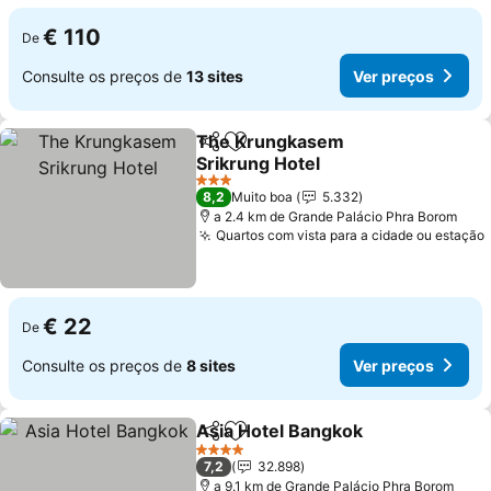
€ 110
De
Consulte os preços de
13 sites
Ver preços
The Krungkasem
Partilhar
Adicionar aos favoritos
Srikrung Hotel
3 Estrelas
8,2
Muito boa
5.332
a 2.4 km de Grande Palácio Phra Borom
Quartos com vista para a cidade ou estação
€ 22
De
Consulte os preços de
8 sites
Ver preços
Asia Hotel Bangkok
Partilhar
Adicionar aos favoritos
4 Estrelas
7,2
32.898
a 9.1 km de Grande Palácio Phra Borom