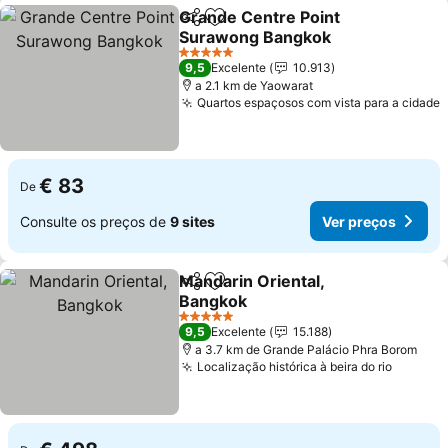
Grande Centre Point
Partilhar
Adicionar aos favoritos
Surawong Bangkok
5 Estrelas
9,5
Excelente
10.913
a 2.1 km de Yaowarat
Quartos espaçosos com vista para a cidade
€ 83
De
Consulte os preços de
9 sites
Ver preços
Mandarin Oriental,
Partilhar
Adicionar aos favoritos
Bangkok
5 Estrelas
9,5
Excelente
15.188
a 3.7 km de Grande Palácio Phra Borom
Localização histórica à beira do rio