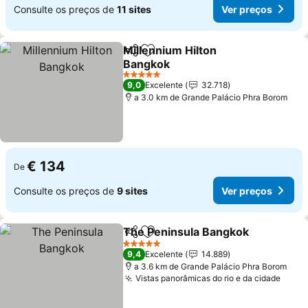
Consulte os preços de
11 sites
Ver preços
Millennium Hilton
Partilhar
Adicionar aos favoritos
Bangkok
5 Estrelas
9,0
Excelente
32.718
a 3.0 km de Grande Palácio Phra Borom
€ 134
De
Consulte os preços de
9 sites
Ver preços
The Peninsula Bangkok
Partilhar
Adicionar aos favoritos
5 Estrelas
9,4
Excelente
14.889
a 3.6 km de Grande Palácio Phra Borom
Vistas panorâmicas do rio e da cidade