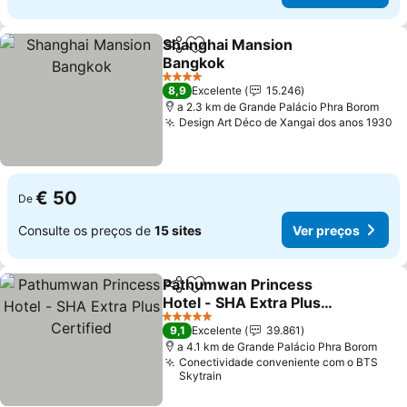
Shanghai Mansion
Partilhar
Adicionar aos favoritos
Bangkok
4 Estrelas
8,9
Excelente
15.246
a 2.3 km de Grande Palácio Phra Borom
Design Art Déco de Xangai dos anos 1930
€ 50
De
Consulte os preços de
15 sites
Ver preços
Pathumwan Princess
Partilhar
Adicionar aos favoritos
Hotel - SHA Extra Plus
Certified
5 Estrelas
9,1
Excelente
39.861
a 4.1 km de Grande Palácio Phra Borom
Conectividade conveniente com o BTS
Skytrain