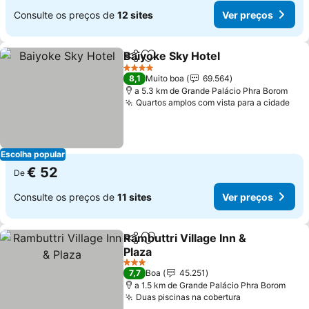
Consulte os preços de
12 sites
Ver preços
Baiyoke Sky Hotel
Partilhar
Adicionar aos favoritos
4 Estrelas
8,1
Muito boa
69.564
a 5.3 km de Grande Palácio Phra Borom
Quartos amplos com vista para a cidade
Escolha popular
€ 52
De
Consulte os preços de
11 sites
Ver preços
Rambuttri Village Inn &
Partilhar
Adicionar aos favoritos
Plaza
3 Estrelas
7,7
Boa
45.251
a 1.5 km de Grande Palácio Phra Borom
Duas piscinas na cobertura