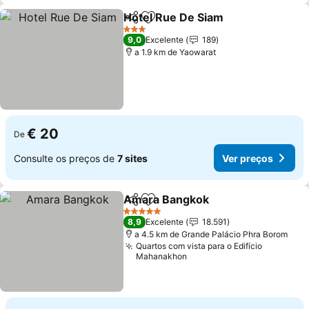
Hotel Rue De Siam
Partilhar
Adicionar aos favoritos
3 Estrelas
9,0
Excelente
189
a 1.9 km de Yaowarat
€ 20
De
Consulte os preços de
7 sites
Ver preços
Amara Bangkok
Partilhar
Adicionar aos favoritos
5 Estrelas
8,9
Excelente
18.591
a 4.5 km de Grande Palácio Phra Borom
Quartos com vista para o Edifício
Mahanakhon