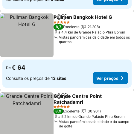
Pullman Bangkok Hotel G
Partilhar
Adicionar aos favoritos
5 Estrelas
8,7
Excelente
21.208
a 4.4 km de Grande Palácio Phra Borom
Vistas panorâmicas da cidade em todos os
quartos
€ 64
De
Consulte os preços de
13 sites
Ver preços
Grande Centre Point
Partilhar
Adicionar aos favoritos
Ratchadamri
5 Estrelas
8,9
Excelente
30.901
a 5.2 km de Grande Palácio Phra Borom
Vistas panorâmicas da cidade e do campo
de golfe