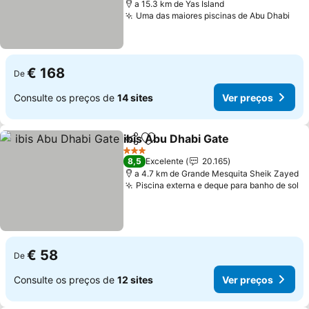
a 15.3 km de Yas Island
Uma das maiores piscinas de Abu Dhabi
Ver
€ 168
De
Consulte os preços de
14 sites
Ver preços
ibis Abu Dhabi Gate
Partilhar
Adicionar aos favoritos
Ver pr
3 Estrelas
8,5
Excelente
20.165
a 4.7 km de Grande Mesquita Sheik Zayed
Piscina externa e deque para banho de sol
V
€ 58
De
Consulte os preços de
12 sites
Ver preços