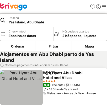
Favoritos
Iniciar
Me
Destino
Yas Island, Abu Dhabi
Check-in/out
Hóspedes e quartos
Escolha as datas
2 hóspedes, 1 quarto.
Ordenar
Filtrar
Mapa
Alojamentos em Abu Dhabi perto de Yas
Island
Como os pagamentos influenciam os resultados
Park Hyatt Abu Dhabi
Partilhar
Adicionar aos favoritos
Hotel and Villas
Ver preços
5 Estrelas
9,3
Excelente
13.515
a 18.0 km de Yas Island
Vistas panorâmicas da Beach House
Ver p