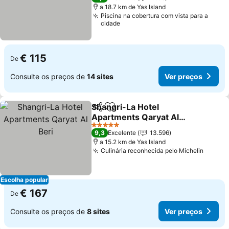
a 18.7 km de Yas Island
Piscina na cobertura com vista para a
cidade
€ 115
De
Consulte os preços de
14 sites
Ver preços
Shangri-La Hotel
Partilhar
Adicionar aos favoritos
Apartments Qaryat Al
Beri
Ver preços
5 Estrelas
9,3
Excelente
13.596
a 15.2 km de Yas Island
Culinária reconhecida pelo Michelin
Ver pr
Escolha popular
€ 167
De
Consulte os preços de
8 sites
Ver preços