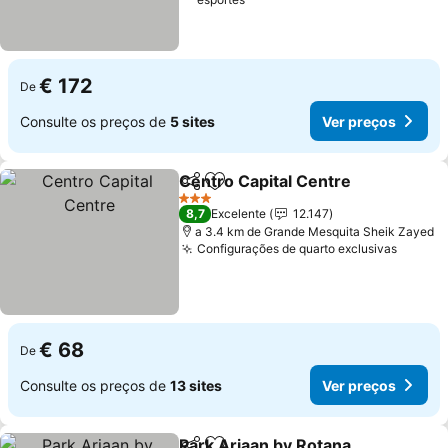
€ 172
De
Consulte os preços de
5 sites
Ver preços
Centro Capital Centre
Partilhar
Adicionar aos favoritos
Ver 
3 Estrelas
8,7
Excelente
12.147
a 3.4 km de Grande Mesquita Sheik Zayed
Configurações de quarto exclusivas
Ver pr
€ 68
De
Consulte os preços de
13 sites
Ver preços
Park Arjaan by Rotana,