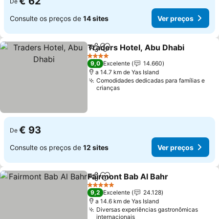
€ 62
De
Consulte os preços de
14 sites
Ver preços
Traders Hotel, Abu Dhabi
Partilhar
Adicionar aos favoritos
4 Estrelas
9,0
Excelente
14.660
a 14.7 km de Yas Island
Comodidades dedicadas para famílias e
crianças
€ 93
De
Consulte os preços de
12 sites
Ver preços
Fairmont Bab Al Bahr
Partilhar
Adicionar aos favoritos
Ver 
5 Estrelas
9,2
Excelente
24.128
a 14.6 km de Yas Island
Diversas experiências gastronômicas
internacionais