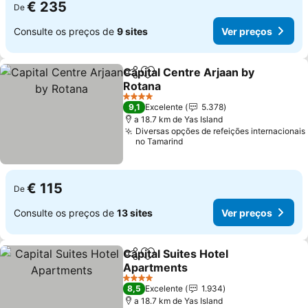
€ 235
De
Consulte os preços de
9 sites
Ver preços
Capital Centre Arjaan by
Partilhar
Adicionar aos favoritos
Rotana
Ver preços
4 Estrelas
9,1
Excelente
5.378
a 18.7 km de Yas Island
Diversas opções de refeições internacionais
no Tamarind
€ 115
De
Consulte os preços de
13 sites
Ver preços
Capital Suites Hotel
Partilhar
Adicionar aos favoritos
Apartments
Ver preços
4 Estrelas
8,5
Excelente
1.934
a 18.7 km de Yas Island