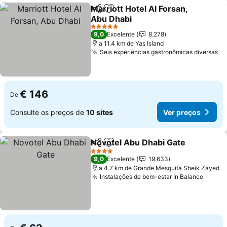
Marriott Hotel Al Forsan,
Partilhar
Adicionar aos favoritos
Abu Dhabi
Ver preços
5 Estrelas
9,0
Excelente
8.278
a 11.4 km de Yas Island
Seis experiências gastronômicas diversas
Ve
€ 146
De
Consulte os preços de
10 sites
Ver preços
Novotel Abu Dhabi Gate
Partilhar
Adicionar aos favoritos
Ve
4 Estrelas
9,0
Excelente
19.633
a 4.7 km de Grande Mesquita Sheik Zayed
Instalações de bem-estar In Balance
Ver p