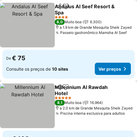
Andalus Al Seef Resort &
Partilhar
Adicionar aos favoritos
Spa
Ver preços
4 Estrelas
8,0
Muito boa
6.300
a 1.9 km de Grande Mesquita Sheik Zayed
Passeio gastronômico Mamsha Al Seef
Ver 
€ 75
De
Consulte os preços de
10 sites
Ver preços
Millennium Al Rawdah
Partilhar
Adicionar aos favoritos
Hotel
Ver preços
5 Estrelas
8,1
Muito boa
16.964
a 2.0 km de Grande Mesquita Sheik Zayed
Piscina interna exclusiva para adultos
Ver 