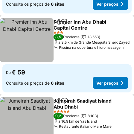
Consulte os preços de
6 sites
Ver preços
Premier Inn Abu Dhabi
Partilhar
Adicionar aos favoritos
Capital Centre
Ver preços
3 Estrelas
8,5
Excelente
18.553
a 3.5 km de Grande Mesquita Sheik Zayed
Piscina na cobertura e hidromassagem
Ver 
€ 59
De
Consulte os preços de
6 sites
Ver preços
Jumeirah Saadiyat Island
Partilhar
Adicionar aos favoritos
Abu Dhabi
Ver preços
5 Estrelas
9,2
Excelente
8.103
a 16.9 km de Yas Island
Restaurante italiano Mare Mare
Ver preço