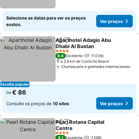
Selecione as datas para ver os preços
Ver preços
exatos.
Aparthotel Adagio Abu
Partilhar
Adicionar aos favoritos
Dhabi Al Bustan
Ver preços
4 Estrelas
8,8
Excelente
11.036
a 2.9 km de Corniche Beach
Churrascaria e grelhados internacionais
Ver
Escolha popular
€ 86
De
Consulte os preços de
10 sites
Ver preços
Pearl Rotana Capital
Partilhar
Adicionar aos favoritos
Centre
Ver preços
4 Estrelas
9,1
Excelente
7.598