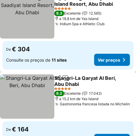
Partilhar
Adicionar aos favoritos
Island Resort, Abu Dhabi
Ver preços
5 Estrelas
9,3
Excelente
12.565
a 18.8 km de Yas Island
Iridium Spa e Athletic Club
Ver preços
€ 304
De
Consulte os preços de
11 sites
Ver preços
Shangri-La Qaryat Al Beri,
Partilhar
Adicionar aos favoritos
Abu Dhabi
Ver preços
5 Estrelas
9,2
Excelente
17.042
a 15.2 km de Yas Island
Gastronomia francesa listada no Michelin
Ve
€ 164
De