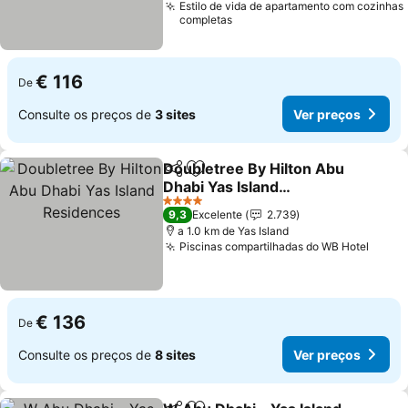
Estilo de vida de apartamento com cozinhas
completas
€ 116
De
Consulte os preços de
3 sites
Ver preços
Doubletree By Hilton Abu
Partilhar
Adicionar aos favoritos
Dhabi Yas Island
Residences
Ver preços
4 Estrelas
9,3
Excelente
2.739
a 1.0 km de Yas Island
Piscinas compartilhadas do WB Hotel
Ver p
€ 136
De
Consulte os preços de
8 sites
Ver preços