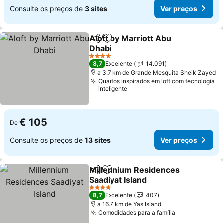
Consulte os preços de
3 sites
Ver preços
Aloft by Marriott Abu
Partilhar
Adicionar aos favoritos
Dhabi
Ver preços
4 Estrelas
8,7
Excelente
14.091
a 3.7 km de Grande Mesquita Sheik Zayed
Quartos inspirados em loft com tecnologia
inteligente
€ 105
De
Consulte os preços de
13 sites
Ver preços
Millennium Residences
Partilhar
Adicionar aos favoritos
Saadiyat Island
Ver preços
4 Estrelas
8,7
Excelente
407
a 16.7 km de Yas Island
Comodidades para a família
Ver preços