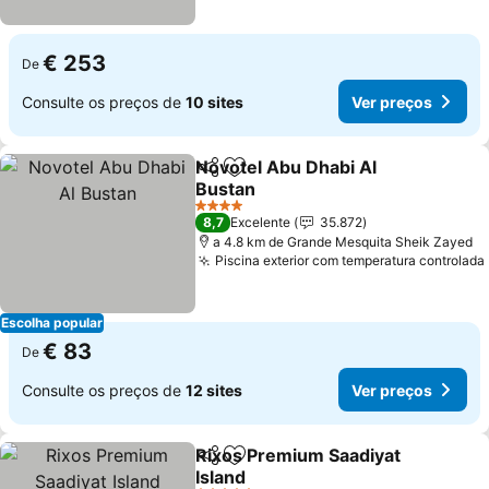
€ 253
De
Consulte os preços de
10 sites
Ver preços
Novotel Abu Dhabi Al
Partilhar
Adicionar aos favoritos
Bustan
Ver preços
4 Estrelas
8,7
Excelente
35.872
a 4.8 km de Grande Mesquita Sheik Zayed
Piscina exterior com temperatura controlada
Escolha popular
€ 83
De
Consulte os preços de
12 sites
Ver preços
Rixos Premium Saadiyat
Partilhar
Adicionar aos favoritos
Island