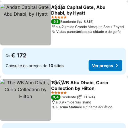
Andaz Capital Gate, Abu
Partilhar
Adicionar aos favoritos
Dhabi, by Hyatt
Ver preços
5 Estrelas
9,1
Excelente
8.815
a 4.2 km de Grande Mesquita Sheik Zayed
Vistas panorâmicas da cidade e do golfo
Ver
€ 172
De
Consulte os preços de
10 sites
Ver preços
The WB Abu Dhabi, Curio
Partilhar
Adicionar aos favoritos
Collection by Hilton
Ver preços
5 Estrelas
9,4
Excelente
11.674
a 0.9 km de Yas Island
Piscina Matinee e cinema aquático
Ver pr