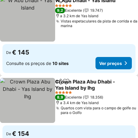
W Abu Dhabi - Yas Island
Partilhar
Adicionar aos favoritos
V
5 Estrelas
9,2
Excelente
19.747
a 3.2 km de Yas Island
Vistas espetaculares da pista de corrida e da
marina
€ 145
De
Consulte os preços de
10 sites
Ver preços
Crown Plaza Abu Dhabi -
Partilhar
Adicionar aos favoritos
Yas Island by Ihg
Ver preços
5 Estrelas
8,9
Excelente
18.356
a 3.4 km de Yas Island
Quartos com vista para o campo de golfe ou
para o Golfo
€ 154
De