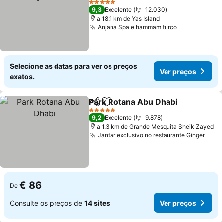
Ver preços
5 Estrelas
9,3
Excelente
12.030
a 18.1 km de Yas Island
Anjana Spa e hammam turco
Ver preços
Selecione as datas para ver os preços
Ver preços
exatos.
Park Rotana Abu Dhabi
Partilhar
Adicionar aos favoritos
Ver
5 Estrelas
9,2
Excelente
9.878
a 1.3 km de Grande Mesquita Sheik Zayed
Jantar exclusivo no restaurante Ginger
Ver 
€ 86
De
Consulte os preços de
14 sites
Ver preços