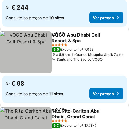
€ 244
De
Consulte os preços de
10 sites
Ver preços
VOGO Abu Dhabi Golf
Partilhar
Adicionar aos favoritos
Resort & Spa
Ver preços
5 Estrelas
9,0
Excelente
7.095
a 5.6 km de Grande Mesquita Sheik Zayed
Santuário The Spa by VOGO
Ver preços
€ 98
De
Consulte os preços de
11 sites
Ver preços
The Ritz-Carlton Abu
Partilhar
Adicionar aos favoritos
Dhabi, Grand Canal
Ver preços
5 Estrelas
9,3
Excelente
17.784