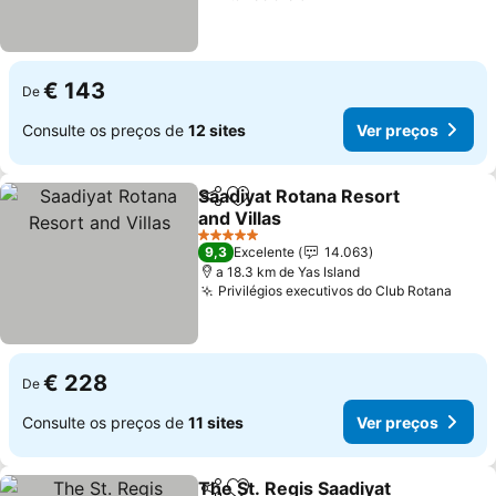
€ 143
De
Consulte os preços de
12 sites
Ver preços
Saadiyat Rotana Resort
Partilhar
Adicionar aos favoritos
and Villas
Ver preços
5 Estrelas
9,3
Excelente
14.063
a 18.3 km de Yas Island
Privilégios executivos do Club Rotana
Ver 
€ 228
De
Consulte os preços de
11 sites
Ver preços
The St. Regis Saadiyat