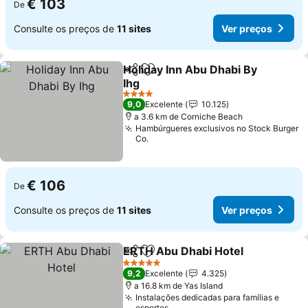
€ 103
De
Consulte os preços de
11 sites
Ver preços
Holiday Inn Abu Dhabi By
Partilhar
Adicionar aos favoritos
Ihg
Ver preços
4 Estrelas
9,0
Excelente
10.125
a 3.6 km de Corniche Beach
Hambúrgueres exclusivos no Stock Burger
Co.
€ 106
De
Consulte os preços de
11 sites
Ver preços
ERTH Abu Dhabi Hotel
Partilhar
Adicionar aos favoritos
Ver
5 Estrelas
9,2
Excelente
4.325
a 16.8 km de Yas Island
Instalações dedicadas para famílias e
esportes