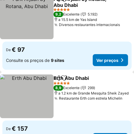
Partilhar
Adicionar aos favoritos
Abu Dhabi
Ver preços
5 Estrelas
9,2
Excelente
5.192
a 15.5 km de Yas Island
Diversos restaurantes internacionais
Ver p
€ 97
De
Consulte os preços de
9 sites
Ver preços
Erth Abu Dhabi
Partilhar
Adicionar aos favoritos
Ver preços
5 Estrelas
8,9
Excelente
299
a 1.2 km de Grande Mesquita Sheik Zayed
Restaurante Erth com estrela Michelin
Ver 
€ 157
De