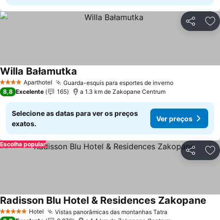
Partilhar
Ad
Willa Bałamutka
Aparthotel
Guarda-esquis para esportes de inverno
4 Estrelas
8,8
Excelente
165
a 1.3 km de Zakopane Centrum
Selecione as datas para ver os preços
Ver preços
exatos.
Escolha popular
Partilhar
Ad
Radisson Blu Hotel & Residences Zakopane
Hotel
Vistas panorâmicas das montanhas Tatra
5 Estrelas