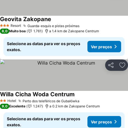
Geovita Zakopane
Resort
Guarda-esquis e pistas próximas
3 Estrelas
8,0
Muito boa
1.761
a 1.4 km de Zakopane Centrum
Selecione as datas para ver os preços
Ver preços
exatos.
Partilhar
Ad
Willa Cicha Woda Centrum
Hotel
Perto dos teleféricos de Gubałówka
2 Estrelas
9,0
Excelente
1.247
a 0.2 km de Zakopane Centrum
Selecione as datas para ver os preços
Ver preços
exatos.