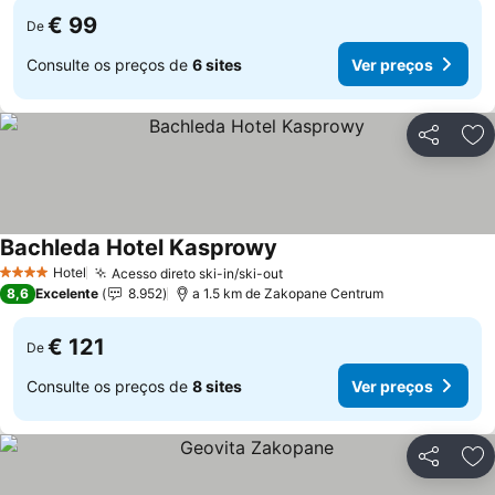
€ 99
De
Consulte os preços de
6 sites
Ver preços
Partilhar
Ad
Bachleda Hotel Kasprowy
Hotel
Acesso direto ski-in/ski-out
4 Estrelas
8,6
Excelente
8.952
a 1.5 km de Zakopane Centrum
€ 121
De
Consulte os preços de
8 sites
Ver preços
Partilhar
Ad