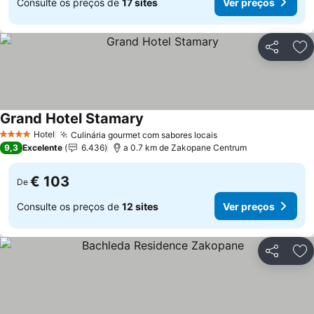
Consulte os preços de
17 sites
Ver preços
Partilhar
Ad
Grand Hotel Stamary
Hotel
Culinária gourmet com sabores locais
4 Estrelas
9,3
Excelente
6.436
a 0.7 km de Zakopane Centrum
€ 103
De
Consulte os preços de
12 sites
Ver preços
Partilhar
Ad