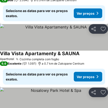
7,9
Boa
2.094
a 0.5 km de Zakopane Centrum
Selecione as datas para ver os preços
Ver preços
exatos.
Partilhar
Ad
Villa Vista Apartamenty & SAUNA
Aparthotel
Cozinha completa com fogão
9,6
Excelente
1.097
a 0.7 km de Zakopane Centrum
Selecione as datas para ver os preços
Ver preços
exatos.
Partilhar
Ad