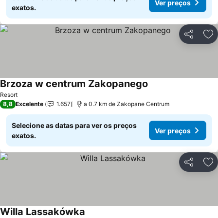
Ver preços
exatos.
Partilhar
Ad
Brzoza w centrum Zakopanego
Resort
8,8
Excelente
1.657
a 0.7 km de Zakopane Centrum
Selecione as datas para ver os preços
Ver preços
exatos.
Partilhar
Ad
Willa Lassakówka