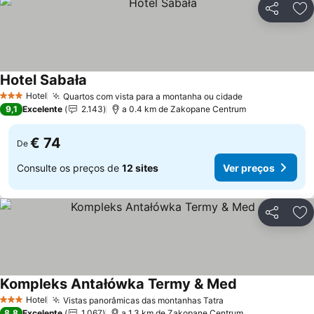
Partilhar
Ad
Hotel Sabała
Hotel
Quartos com vista para a montanha ou cidade
3 Estrelas
9,1
Excelente
2.143
a 0.4 km de Zakopane Centrum
€ 74
De
Consulte os preços de
12 sites
Ver preços
Partilhar
Ad
Kompleks Antałówka Termy & Med
Hotel
Vistas panorâmicas das montanhas Tatra
3 Estrelas
8,8
Excelente
1.067
a 1.3 km de Zakopane Centrum