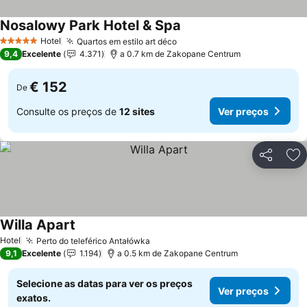
Nosalowy Park Hotel & Spa
Hotel
Quartos em estilo art déco
5 Estrelas
9,4
Excelente
4.371
a 0.7 km de Zakopane Centrum
€ 152
De
Consulte os preços de
12 sites
Ver preços
Partilhar
Ad
Willa Apart
Hotel
Perto do teleférico Antałówka
9,1
Excelente
1.194
a 0.5 km de Zakopane Centrum
Selecione as datas para ver os preços
Ver preços
exatos.