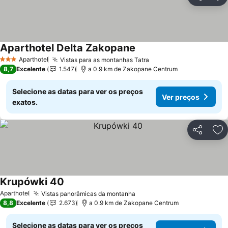
Partilhar
Ad
Aparthotel Delta Zakopane
Aparthotel
Vistas para as montanhas Tatra
3 Estrelas
8,7
Excelente
1.547
a 0.9 km de Zakopane Centrum
Selecione as datas para ver os preços
Ver preços
exatos.
Partilhar
Ad
Krupówki 40
Aparthotel
Vistas panorâmicas da montanha
8,8
Excelente
2.673
a 0.9 km de Zakopane Centrum
Selecione as datas para ver os preços