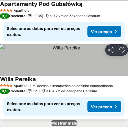
Apartamenty Pod Gubałówką
Aparthotel
4 Estrelas
9,2
Excelente
1.035
a 0.2 km de Zakopane Centrum
Selecione as datas para ver os preços
Ver preços
exatos.
Partilhar
Ad
Willa Perełka
Aparthotel
Acesso a instalações de cozinha compartilhada
4 Estrelas
8,9
Excelente
121
a 0.4 km de Zakopane Centrum
Selecione as datas para ver os preços
Ver preços
exatos.
Mostrar mais