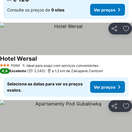
Consulte os preços de
9 sites
Ver preços
Partilhar
Ad
Hotel Wersal
Hotel
Ideal para esqui com serviços convenientes
3 Estrelas
8,8
Excelente
2.240
a 1.2 km de Zakopane Centrum
Selecione as datas para ver os preços
Ver preços
exatos.
Partilhar
Ad