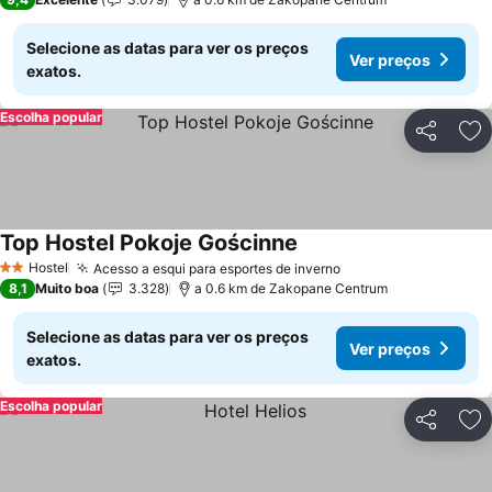
Selecione as datas para ver os preços
Ver preços
exatos.
Escolha popular
Partilhar
Ad
Top Hostel Pokoje Gościnne
Hostel
Acesso a esqui para esportes de inverno
2 Estrelas
8,1
Muito boa
3.328
a 0.6 km de Zakopane Centrum
Selecione as datas para ver os preços
Ver preços
exatos.
Escolha popular
Partilhar
Ad