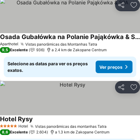
Partilhar
Ad
Osada Gubałówka na Polanie Pająkówka & SPA
Aparthotel
Vistas panorâmicas das Montanhas Tatra
9,5
Excelente
936
a 2.4 km de Zakopane Centrum
Selecione as datas para ver os preços
Ver preços
exatos.
Partilhar
Ad
Hotel Rysy
Hotel
Vistas panorâmicas das montanhas Tatra
5 Estrelas
8,6
Excelente
2.604
a 1.3 km de Zakopane Centrum