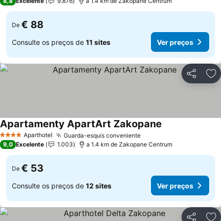
8,8
Excelente
9.876
a 1.4 km de Zakopane Centrum
€ 88
De
Consulte os preços de
11 sites
Ver preços
Partilhar
Ad
Apartamenty ApartArt Zakopane
Aparthotel
Guarda-esquis conveniente
4 Estrelas
9,0
Excelente
1.003
a 1.4 km de Zakopane Centrum
€ 53
De
Consulte os preços de
12 sites
Ver preços