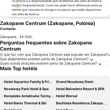
Os preços e a disponibilidade que recebemos dos sites de reserva
mudam frequentemente. Como tal, pode haver diferenças entre as
ofertas que consulta no trivago e os preços que estão disponíveis
nos sites de reserva.
Zakopane Centrum (Zakopane, Polónia)
Contacto
Zakopane
,
34-500
,
Perguntas frequentes sobre Zakopane
Centrum
O que faz com que Zakopane Centrum seja popular em Zakopane?
Que alojamentos existem perto de Zakopane Centrum?
Quais outras atrações existem perto de Zakopane Centrum?
Mais Top hotéis
Hotel Aquarion Family & Friends - Destigo Hotels
Grand Nosalowy Dwór
Nosalowy Park Hotel & Spa
Hotel Belvedere Resort & SPA
Kompleks Antałówka Termy & Med
Hotel Wersal
Hotel Bania Thermal & Ski
Bachleda Residence Zakopane