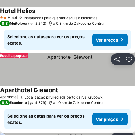
Hotel Helios
Hotel
Instalações para guardar esquis e bicicletas
2 Estrelas
8,3
Muito boa
2.242
a 0.3 km de Zakopane Centrum
Selecione as datas para ver os preços
Ver preços
exatos.
Escolha popular
Partilhar
Ad
Aparthotel Giewont
Aparthotel
Localização privilegiada perto da rua Krupówki
8,8
Excelente
4.379
a 1.0 km de Zakopane Centrum
Selecione as datas para ver os preços
Ver preços
exatos.