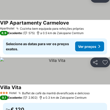
Partilhar
Ad
VIP Apartamenty Carmelove
Aparthotel
Cozinha bem equipada para refeições próprias
8,9
Excelente
575
a 0.5 km de Zakopane Centrum
Selecione as datas para ver os preços
Ver preços
exatos.
Partilhar
Ad
Villa Vita
Hotel
Buffet de café da manhã diversificado e delicioso
3 Estrelas
9,1
Excelente
2.902
a 0.3 km de Zakopane Centrum
€ 120
De