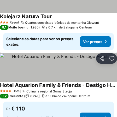
Kolejarz Natura Tour
Resort
Quartos com vistas icônicas da montanha Giewont
3 Estrelas
8,1
Muito boa
1.930
a 0.7 km de Zakopane Centrum
Selecione as datas para ver os preços
Ver preços
exatos.
Partilhar
Ad
Hotel Aquarion Family & Friends - Destigo Hotels
Hotel
Culinária regional Górna Stacja
4 Estrelas
9,2
Excelente
8.241
a 1.1 km de Zakopane Centrum
€ 110
De