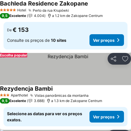
Bachleda Residence Zakopane
Hotel
Perto da rua Krupówki
5 Estrelas
9,5
Excelente
4.004
a 1.2 km de Zakopane Centrum
€ 153
De
Consulte os preços de
10 sites
Ver preços
Escolha popular
Partilhar
Ad
Rezydencja Bambi
Aparthotel
Vistas panorâmicas da montanha
3 Estrelas
9,5
Excelente
3.688
a 1.3 km de Zakopane Centrum
Selecione as datas para ver os preços
Ver preços
exatos.