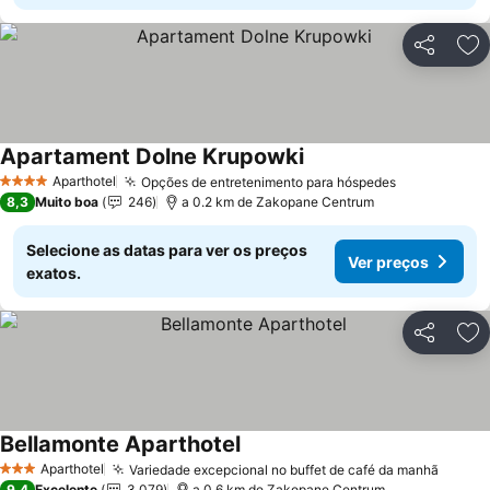
Partilhar
Ad
Apartament Dolne Krupowki
Aparthotel
Opções de entretenimento para hóspedes
4 Estrelas
8,3
Muito boa
246
a 0.2 km de Zakopane Centrum
Selecione as datas para ver os preços
Ver preços
exatos.
Partilhar
Ad
Bellamonte Aparthotel
Aparthotel
Variedade excepcional no buffet de café da manhã
3 Estrelas
9,4
Excelente
3.079
a 0.6 km de Zakopane Centrum