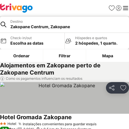
Favoritos
Iniciar
Me
Destino
Zakopane Centrum, Zakopane
Check-in/out
Hóspedes e quartos
Escolha as datas
2 hóspedes, 1 quarto.
Ordenar
Filtrar
Mapa
Alojamentos em Zakopane perto de
Zakopane Centrum
Como os pagamentos influenciam os resultados
Partilhar
Ad
Hotel Gromada Zakopane
Hotel
Instalações convenientes para guardar esquis
2 Estrelas