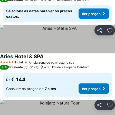
Selecione as datas para ver os preços
Ver preços
exatos.
Partilhar
Ad
Aries Hotel & SPA
Hotel
Ampla zona de bem-estar e spa
5 Estrelas
9,4
Excelente
6.197
a 0.6 km de Zakopane Centrum
€ 144
De
Consulte os preços de
7 sites
Ver preços
Partilhar
Ad