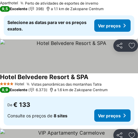
Aparthotel
Perto de atividades de esportes de inverno
9,5
Excelente
398
a 1.1 km de Zakopane Centrum
Selecione as datas para ver os preços
Ver preços
exatos.
Partilhar
Ad
Hotel Belvedere Resort & SPA
Hotel
Vistas panorâmicas das montanhas Tatra
4 Estrelas
8,9
Excelente
6.373
a 1.6 km de Zakopane Centrum
€ 133
De
Consulte os preços de
8 sites
Ver preços