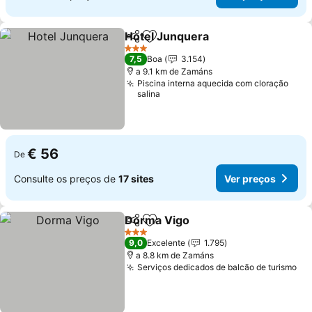
Hotel Junquera
Partilhar
Adicionar aos favoritos
3 Estrelas
7,5
Boa
3.154
a 9.1 km de Zamáns
Piscina interna aquecida com cloração
salina
€ 56
De
Consulte os preços de
17 sites
Ver preços
Dorma Vigo
Partilhar
Adicionar aos favoritos
3 Estrelas
9,0
Excelente
1.795
a 8.8 km de Zamáns
Serviços dedicados de balcão de turismo