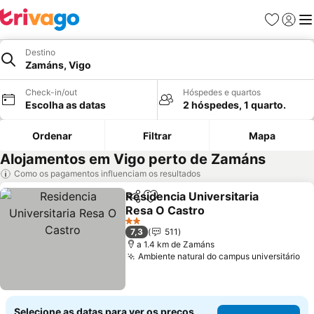
Favoritos
Iniciar
Me
Destino
Zamáns, Vigo
Check-in/out
Hóspedes e quartos
Escolha as datas
2 hóspedes, 1 quarto.
Ordenar
Filtrar
Mapa
Alojamentos em Vigo perto de Zamáns
Como os pagamentos influenciam os resultados
Residencia Universitaria
Partilhar
Adicionar aos favoritos
Resa O Castro
2 Estrelas
7,3
511
a 1.4 km de Zamáns
Ambiente natural do campus universitário
Selecione as datas para ver os preços