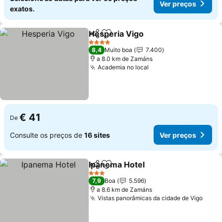
Ver preços
exatos.
Hesperia Vigo
Partilhar
Adicionar aos favoritos
4 Estrelas
8,4
Muito boa
7.400
a 8.0 km de Zamáns
Academia no local
€ 41
De
Consulte os preços de
16 sites
Ver preços
Ipanema Hotel
Partilhar
Adicionar aos favoritos
3 Estrelas
7,9
Boa
5.596
a 8.6 km de Zamáns
Vistas panorâmicas da cidade de Vigo