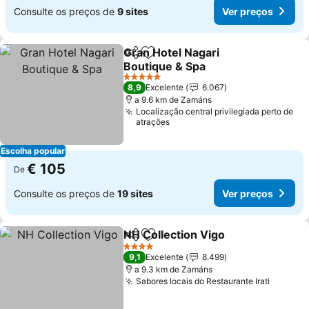
Consulte os preços de
9 sites
Ver preços
Gran Hotel Nagari
Partilhar
Adicionar aos favoritos
Boutique & Spa
5 Estrelas
8,9
Excelente
6.067
a 9.6 km de Zamáns
Localização central privilegiada perto de
atrações
Escolha popular
€ 105
De
Consulte os preços de
19 sites
Ver preços
NH Collection Vigo
Partilhar
Adicionar aos favoritos
4 Estrelas
9,1
Excelente
8.499
a 9.3 km de Zamáns
Sabores locais do Restaurante Irati