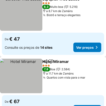
Partilhar
Adicionar aos favoritos
3 Estrelas
8,3
Muito boa
5.216
a 8.7 km de Zamáns
Bistrô e terraço elegantes
€ 47
De
Consulte os preços de
14 sites
Ver preços
Hotel Miramar
Partilhar
Adicionar aos favoritos
3 Estrelas
7,8
Boa
2.584
a 11.7 km de Zamáns
Quartos com vista para o mar
€ 67
De