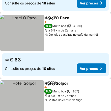
Consulte os preços de
18 sites
Ver preços
Hotel O Pazo
Partilhar
Adicionar aos favoritos
1 Estrelas
8,4
Muito boa
3.836
a 6.5 km de Zamáns
Delícias caseiras no café da manhã
€ 63
De
Consulte os preços de
10 sites
Ver preços
Hotel Solpor
Partilhar
Adicionar aos favoritos
1 Estrelas
8,0
Muito boa
857
a 8.8 km de Zamáns
Vistas do centro de Vigo