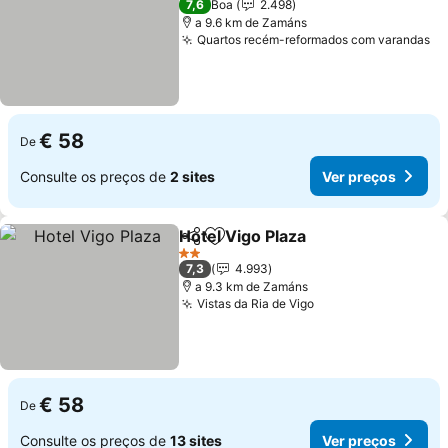
7,6
Boa
2.498
a 9.6 km de Zamáns
Quartos recém-reformados com varandas
€ 58
De
Consulte os preços de
2 sites
Ver preços
Hotel Vigo Plaza
Partilhar
Adicionar aos favoritos
2 Estrelas
7,3
4.993
a 9.3 km de Zamáns
Vistas da Ria de Vigo
€ 58
De
Consulte os preços de
13 sites
Ver preços