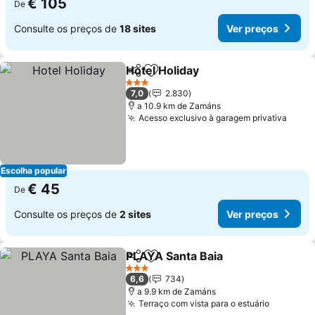
€ 105
De
Consulte os preços de
18 sites
Ver preços
Hotel Holiday
Partilhar
Adicionar aos favoritos
3 Estrelas
7,0
2.830
a 10.9 km de Zamáns
Acesso exclusivo à garagem privativa
Escolha popular
€ 45
De
Consulte os preços de
2 sites
Ver preços
PLAYA Santa Baia
Partilhar
Adicionar aos favoritos
3 Estrelas
6,6
734
a 9.9 km de Zamáns
Terraço com vista para o estuário