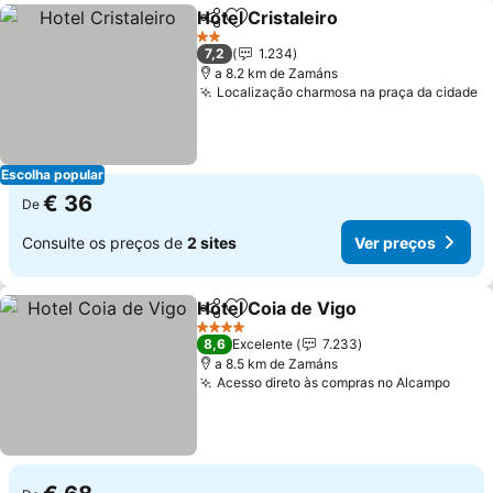
Hotel Cristaleiro
Partilhar
Adicionar aos favoritos
2 Estrelas
7,2
1.234
a 8.2 km de Zamáns
Localização charmosa na praça da cidade
Escolha popular
€ 36
De
Consulte os preços de
2 sites
Ver preços
Hotel Coia de Vigo
Partilhar
Adicionar aos favoritos
4 Estrelas
8,6
Excelente
7.233
a 8.5 km de Zamáns
Acesso direto às compras no Alcampo