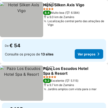
Hotel Silken Axis Vigo
Partilhar
Adicionar aos favoritos
4 Estrelas
8,4
Muito boa
6.584
a 9.0 km de Zamáns
Localização central perto das atrações de
Vigo
€ 54
De
Consulte os preços de
13 sites
Ver preços
Pazo Los Escudos Hotel
Partilhar
Adicionar aos favoritos
Spa & Resort
5 Estrelas
9,2
Excelente
5.115
a 9.7 km de Zamáns
Jardins amplos com vista para o mar