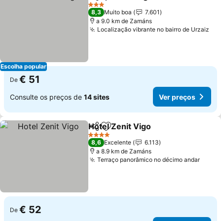
Partilhar
Adicionar aos favoritos
3 Estrelas
8,3
Muito boa
7.601
a 9.0 km de Zamáns
Localização vibrante no bairro de Urzaiz
Escolha popular
€ 51
De
Consulte os preços de
14 sites
Ver preços
Hotel Zenit Vigo
Partilhar
Adicionar aos favoritos
4 Estrelas
8,6
Excelente
6.113
a 8.9 km de Zamáns
Terraço panorâmico no décimo andar
€ 52
De