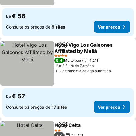
€ 56
De
Consulte os preços de
9 sites
Ver preços
Hotel Vigo Los Galeones
Partilhar
Adicionar aos favoritos
Affiliated by Meliá
4 Estrelas
8,4
Muito boa
4.211
a 8.3 km de Zamáns
Gastronomia galega autêntica
€ 57
De
Consulte os preços de
17 sites
Ver preços
Hotel Celta
Partilhar
Adicionar aos favoritos
2 Estrelas
7,2
6.033