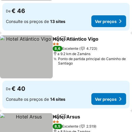
€ 46
De
Consulte os preços de
13 sites
Ver preços
Hotel Atlántico Vigo
Partilhar
Adicionar aos favoritos
2 Estrelas
8,6
Excelente
4.723
a 9.2 km de Zamáns
Ponto de partida principal do Caminho de
Santiago
€ 40
De
Consulte os preços de
14 sites
Ver preços
Hotel Arsus
Partilhar
Adicionar aos favoritos
2 Estrelas
8,5
Excelente
2.519
a 8.9 km de Zamáns