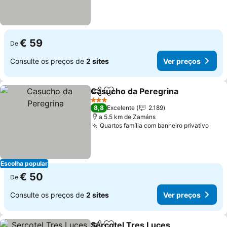
€ 59
De
Consulte os preços de
2 sites
Ver preços
Casucho da Peregrina
Partilhar
Adicionar aos favoritos
3 Estrelas
8,8
Excelente
2.189
a 5.5 km de Zamáns
Quartos família com banheiro privativo
Escolha popular
€ 50
De
Consulte os preços de
2 sites
Ver preços
Sercotel Tres Luces