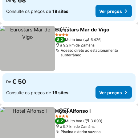
€ 68
De
Consulte os preços de
18 sites
Ver preços
Eurostars Mar de Vigo
Partilhar
Adicionar aos favoritos
4 Estrelas
8,2
Muito boa
6.426
a 9.2 km de Zamáns
Acesso direto ao estacionamento
subterrâneo
€ 50
De
Consulte os preços de
16 sites
Ver preços
Hotel Alfonso I
Partilhar
Adicionar aos favoritos
4 Estrelas
8,2
Muito boa
3.090
a 9.7 km de Zamáns
Piscina exterior sazonal