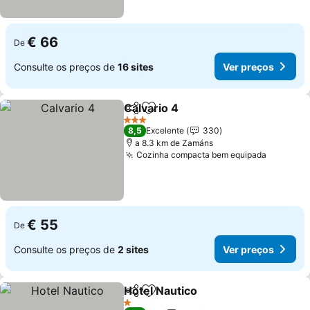
€ 66
De
Consulte os preços de
16 sites
Ver preços
Calvario 4
Partilhar
Adicionar aos favoritos
3 Estrelas
8,5
Excelente
330
a 8.3 km de Zamáns
Cozinha compacta bem equipada
€ 55
De
Consulte os preços de
2 sites
Ver preços
Hotel Nautico
Partilhar
Adicionar aos favoritos
1 Estrelas