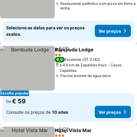
Restaurante autêntico com pizza em forno a
lenha
Selecione as datas para ver os preços
Ver preços
exatos.
Bambuda Lodge
Partilhar
Adicionar aos favoritos
Ver preço
2 Estrelas
9,0
Excelente
3.182
a 4.6 km de Zapatillas Keys - Cayos
Zapatillas
Piscina enorme de água doce
Ver preços
Escolha popular
€ 59
De
Consulte os preços de
10 sites
Ver preços
Hotel Vista Mar
Partilhar
Adicionar aos favoritos
Ver preços