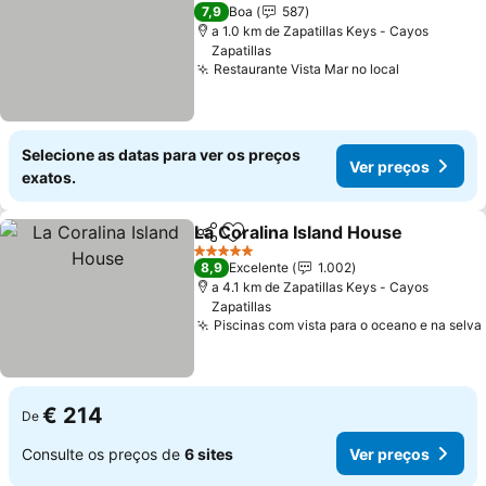
3 Estrelas
7,9
Boa
587
a 1.0 km de Zapatillas Keys - Cayos
Zapatillas
Restaurante Vista Mar no local
Ver preço
Selecione as datas para ver os preços
Ver preços
exatos.
La Coralina Island House
Partilhar
Adicionar aos favoritos
V
5 Estrelas
8,9
Excelente
1.002
a 4.1 km de Zapatillas Keys - Cayos
Zapatillas
Piscinas com vista para o oceano e na selva
€ 214
De
Consulte os preços de
6 sites
Ver preços