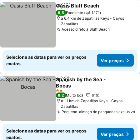
Oasis Bluff Beach
Partilhar
Adicionar aos favoritos
Ver preç
9,5
Excelente
1.171
a 6.4 km de Zapatillas Keys - Cayos
Zapatillas
Acesso direto à Bluff Beach
Ver preços
Selecione as datas para ver os preços
Ver preços
exatos.
Spanish by the Sea -
Partilhar
Adicionar aos favoritos
Bocas
Ver preços
2 Estrelas
8,2
Muito boa
919
a 1.1 km de Zapatillas Keys - Cayos
Zapatillas
Pequeno-almoço de panquecas exclusivo
Ve
Selecione as datas para ver os preços
Ver preços
exatos.