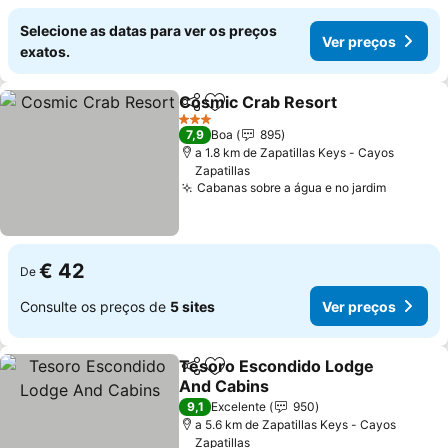
Selecione as datas para ver os preços
Ver preços
exatos.
Cosmic Crab Resort
Partilhar
Adicionar aos favoritos
Ver p
3 Estrelas
7,9
Boa
895
a 1.8 km de Zapatillas Keys - Cayos
Zapatillas
Cabanas sobre a água e no jardim
Ver pre
€ 42
De
Consulte os preços de
5 sites
Ver preços
Tesoro Escondido Lodge
Partilhar
Adicionar aos favoritos
And Cabins
Ver preços
9,1
Excelente
950
a 5.6 km de Zapatillas Keys - Cayos
Zapatillas