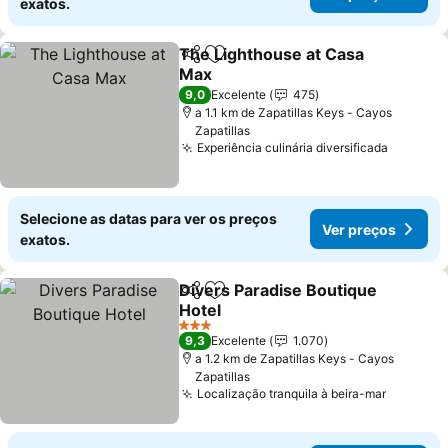
exatos.
The Lighthouse at Casa
Partilhar
Adicionar aos favoritos
Max
Ver preços
9,0
Excelente
475
a 1.1 km de Zapatillas Keys - Cayos
Zapatillas
Experiência culinária diversificada
Ver pre
Selecione as datas para ver os preços
Ver preços
exatos.
Divers Paradise Boutique
Partilhar
Adicionar aos favoritos
Hotel
Ver preços
3 Estrelas
9,3
Excelente
1.070
a 1.2 km de Zapatillas Keys - Cayos
Zapatillas
Localização tranquila à beira-mar
Ver pre