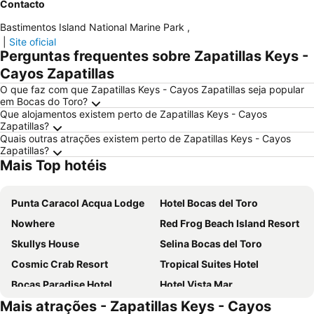
Contacto
Bastimentos Island National Marine Park
,
|
Site oficial
Perguntas frequentes sobre Zapatillas Keys -
Cayos Zapatillas
O que faz com que Zapatillas Keys - Cayos Zapatillas seja popular
em Bocas do Toro?
Que alojamentos existem perto de Zapatillas Keys - Cayos
Zapatillas?
Quais outras atrações existem perto de Zapatillas Keys - Cayos
Zapatillas?
Mais Top hotéis
Punta Caracol Acqua Lodge
Hotel Bocas del Toro
Nowhere
Red Frog Beach Island Resort
Skullys House
Selina Bocas del Toro
Cosmic Crab Resort
Tropical Suites Hotel
Bocas Paradise Hotel
Hotel Vista Mar
Mais atrações - Zapatillas Keys - Cayos
Hotel Palma Royale
Gran Hotel Bahia