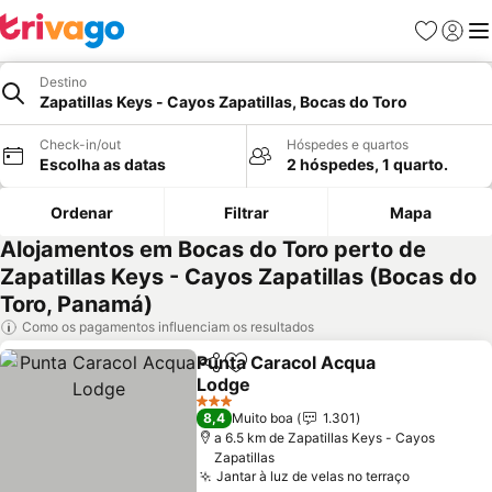
Favoritos
Iniciar
Me
Destino
Zapatillas Keys - Cayos Zapatillas, Bocas do Toro
Check-in/out
Hóspedes e quartos
Escolha as datas
2 hóspedes, 1 quarto.
Ordenar
Filtrar
Mapa
Alojamentos em Bocas do Toro perto de
Zapatillas Keys - Cayos Zapatillas (Bocas do
Toro, Panamá)
Como os pagamentos influenciam os resultados
Punta Caracol Acqua
Partilhar
Adicionar aos favoritos
Lodge
Ver preços
3 Estrelas
8,4
Muito boa
1.301
a 6.5 km de Zapatillas Keys - Cayos
Zapatillas
Jantar à luz de velas no terraço
Ver preço