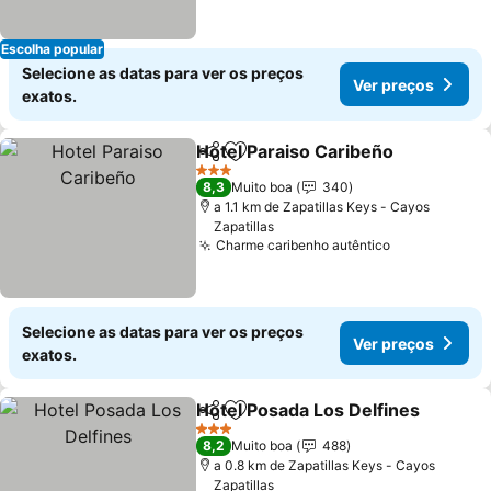
Escolha popular
Selecione as datas para ver os preços
Ver preços
exatos.
Hotel Paraiso Caribeño
Partilhar
Adicionar aos favoritos
Ver
3 Estrelas
8,3
Muito boa
340
a 1.1 km de Zapatillas Keys - Cayos
Zapatillas
Charme caribenho autêntico
Ver preços
Selecione as datas para ver os preços
Ver preços
exatos.
Hotel Posada Los Delfines
Partilhar
Adicionar aos favoritos
3 Estrelas
8,2
Muito boa
488
a 0.8 km de Zapatillas Keys - Cayos
Zapatillas