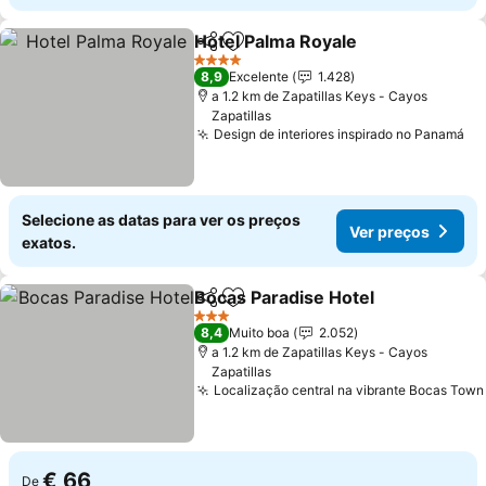
Hotel Palma Royale
Partilhar
Adicionar aos favoritos
Ver pr
4 Estrelas
8,9
Excelente
1.428
a 1.2 km de Zapatillas Keys - Cayos
Zapatillas
Design de interiores inspirado no Panamá
Ve
Selecione as datas para ver os preços
Ver preços
exatos.
Bocas Paradise Hotel
Partilhar
Adicionar aos favoritos
Ver 
3 Estrelas
8,4
Muito boa
2.052
a 1.2 km de Zapatillas Keys - Cayos
Zapatillas
Localização central na vibrante Bocas Town
€ 66
De