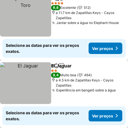
Partilhar
Adicionar aos favoritos
Ver
4 Estrelas
9,8
Excelente
512
a 11.7 km de Zapatillas Keys - Cayos
Zapatillas
Jantar sobre a água no Elephant House
Ver 
Selecione as datas para ver os preços
Ver preços
exatos.
El Jaguar
Partilhar
Adicionar aos favoritos
Ver preços
2 Estrelas
8,4
Muito boa
464
a 4.5 km de Zapatillas Keys - Cayos
Zapatillas
Experiência em bangalô sobre a água
Ver p
Selecione as datas para ver os preços
Ver preços
exatos.