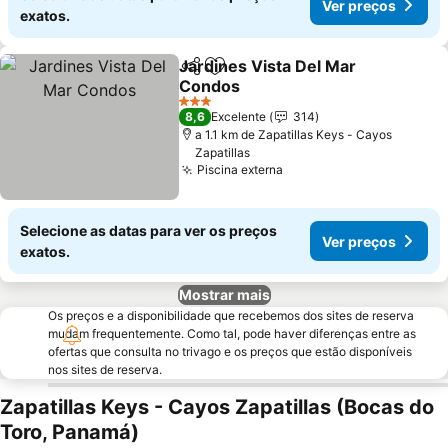
Ver preços
exatos.
Jardines Vista Del Mar
Partilhar
Adicionar aos favoritos
Condos
Ver preços
3 Estrelas
8,6
Excelente
314
a 1.1 km de Zapatillas Keys - Cayos
Zapatillas
Piscina externa
Ver preços
Selecione as datas para ver os preços
Ver preços
exatos.
Mostrar mais
Os preços e a disponibilidade que recebemos dos sites de reserva
mudam frequentemente. Como tal, pode haver diferenças entre as
ofertas que consulta no trivago e os preços que estão disponíveis
nos sites de reserva.
Zapatillas Keys - Cayos Zapatillas (Bocas do
Toro, Panamá)