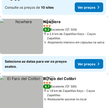
Consulte os preços de
10 sites
Ver preços
Nowhere
Partilhar
Adicionar aos favoritos
Ver preços
3 Estrelas
9,2
Excelente
506
a 2.4 km de Zapatillas Keys - Cayos
Zapatillas
Alojamento imersivo em cápsulas na selva
V
Selecione as datas para ver os preços
Ver preços
exatos.
El Faro del Colibri
Partilhar
Adicionar aos favoritos
Ver preç
3 Estrelas
8,7
Excelente
595
a 1.8 km de Zapatillas Keys - Cayos
Zapatillas
Restaurante sazonal no local
Ver preços