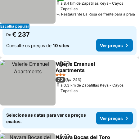
a 8.4 km de Zapatillas Keys - Cayos
Zapatillas
Restaurante La Rosa de frente para a praia
V
Escolha popular
€ 237
De
Consulte os preços de
10 sites
Ver preços
Valerie Emanuel
Partilhar
Adicionar aos favoritos
Apartments
Ver preços
3 Estrelas
7,2
243
a 0.3 km de Zapatillas Keys - Cayos
Zapatillas
Selecione as datas para ver os preços
Ver preços
exatos.
Nayara Bocas del Toro