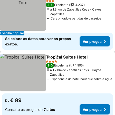
3 Estrelas
8,5
Excelente
4.237
a 1.3 km de Zapatillas Keys - Cayos
Zapatillas
Cais privado e partidas de passeios
Ver pr
Escolha popular
Selecione as datas para ver os preços
Ver preços
exatos.
Tropical Suites Hotel
Partilhar
Adicionar aos favoritos
Ver p
4 Estrelas
9,0
Excelente
1.995
a 1.2 km de Zapatillas Keys - Cayos
Zapatillas
Experiência de hotel boutique sobre a água
V
€ 89
De
Consulte os preços de
7 sites
Ver preços