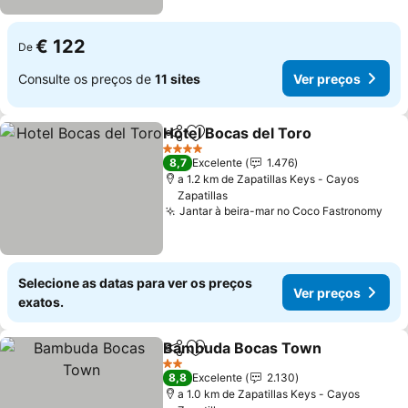
€ 122
De
Consulte os preços de
11 sites
Ver preços
Hotel Bocas del Toro
Partilhar
Adicionar aos favoritos
Ver p
4 Estrelas
8,7
Excelente
1.476
a 1.2 km de Zapatillas Keys - Cayos
Zapatillas
Jantar à beira-mar no Coco Fastronomy
Ver
Selecione as datas para ver os preços
Ver preços
exatos.
Bambuda Bocas Town
Partilhar
Adicionar aos favoritos
Ver
2 Estrelas
8,8
Excelente
2.130
a 1.0 km de Zapatillas Keys - Cayos