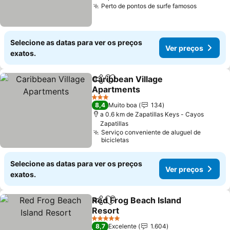
Perto de pontos de surfe famosos
Ver preç
Selecione as datas para ver os preços
Ver preços
exatos.
Caribbean Village
Partilhar
Adicionar aos favoritos
Apartments
Ver preços
3 Estrelas
8,4
Muito boa
134
a 0.6 km de Zapatillas Keys - Cayos
Zapatillas
Serviço conveniente de aluguel de
bicicletas
Selecione as datas para ver os preços
Ver preços
exatos.
Red Frog Beach Island
Partilhar
Adicionar aos favoritos
Resort
Ver preços
5 Estrelas
8,7
Excelente
1.604