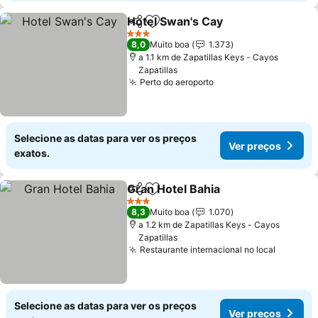
Hotel Swan's Cay
Partilhar
Adicionar aos favoritos
Ver preç
3 Estrelas
8,0
Muito boa
1.373
a 1.1 km de Zapatillas Keys - Cayos
Zapatillas
Perto do aeroporto
Ver preços
Selecione as datas para ver os preços
Ver preços
exatos.
Gran Hotel Bahia
Partilhar
Adicionar aos favoritos
Ver preço
3 Estrelas
8,3
Muito boa
1.070
a 1.2 km de Zapatillas Keys - Cayos
Zapatillas
Restaurante internacional no local
Ver pre
Selecione as datas para ver os preços
Ver preços