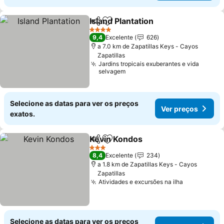
Island Plantation
Partilhar
Adicionar aos favoritos
Ver preço
4 Estrelas
9,4
Excelente
626
a 7.0 km de Zapatillas Keys - Cayos
Zapatillas
Jardins tropicais exuberantes e vida
selvagem
Selecione as datas para ver os preços
Ver preços
exatos.
Kevin Kondos
Partilhar
Adicionar aos favoritos
Ver preços
3 Estrelas
8,4
Excelente
234
a 1.8 km de Zapatillas Keys - Cayos
Zapatillas
Atividades e excursões na ilha
Ver preços
Selecione as datas para ver os preços