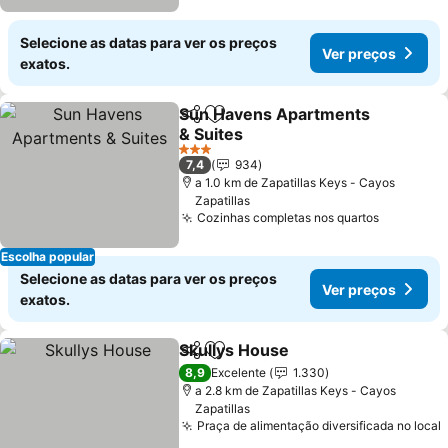
Selecione as datas para ver os preços
Ver preços
exatos.
Sun Havens Apartments
Partilhar
Adicionar aos favoritos
& Suites
Ver preços
3 Estrelas
7,4
934
a 1.0 km de Zapatillas Keys - Cayos
Zapatillas
Cozinhas completas nos quartos
Ver preç
Escolha popular
Selecione as datas para ver os preços
Ver preços
exatos.
Skullys House
Partilhar
Adicionar aos favoritos
Ver preços
8,9
Excelente
1.330
a 2.8 km de Zapatillas Keys - Cayos
Zapatillas
Praça de alimentação diversificada no local