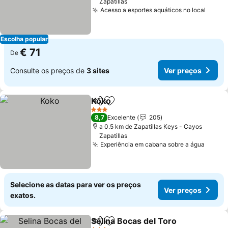
Zapatillas
Acesso a esportes aquáticos no local
Ver p
Escolha popular
€ 71
De
Consulte os preços de
3 sites
Ver preços
Koko
Partilhar
Adicionar aos favoritos
Ver preços
3 Estrelas
8,7
Excelente
205
a 0.5 km de Zapatillas Keys - Cayos
Zapatillas
Experiência em cabana sobre a água
Ver p
Selecione as datas para ver os preços
Ver preços
exatos.
Selina Bocas del Toro
Partilhar
Adicionar aos favoritos
Ver 