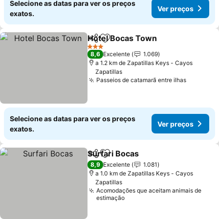
Selecione as datas para ver os preços
Ver preços
exatos.
Hotel Bocas Town
Partilhar
Adicionar aos favoritos
Ver pre
3 Estrelas
8,6
Excelente
1.069
a 1.2 km de Zapatillas Keys - Cayos
Zapatillas
Passeios de catamarã entre ilhas
Ver preç
Selecione as datas para ver os preços
Ver preços
exatos.
Surfari Bocas
Partilhar
Adicionar aos favoritos
Ver preços
8,9
Excelente
1.081
a 1.0 km de Zapatillas Keys - Cayos
Zapatillas
Acomodações que aceitam animais de
estimação