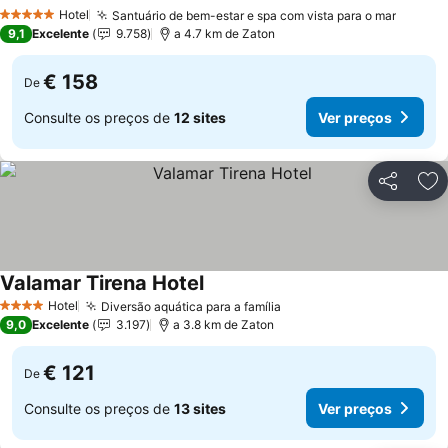
Ver preços
Hotel
Santuário de bem-estar e spa com vista para o mar
Ver pr
5 Estrelas
9,1
Excelente
9.758
a 4.7 km de Zaton
€ 158
De
Consulte os preços de
12 sites
Ver preços
Partilhar
Ad
Valamar Tirena Hotel
Ver preços
Hotel
Diversão aquática para a família
Ver preços
4 Estrelas
9,0
Excelente
3.197
a 3.8 km de Zaton
€ 121
De
Consulte os preços de
13 sites
Ver preços