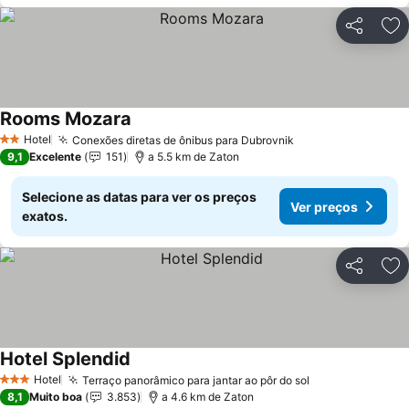
Partilhar
Ad
Rooms Mozara
Ver preços
Hotel
Conexões diretas de ônibus para Dubrovnik
Ver preços
2 Estrelas
9,1
Excelente
151
a 5.5 km de Zaton
Selecione as datas para ver os preços
Ver preços
exatos.
Partilhar
Ad
Hotel Splendid
Ver preços
Hotel
Terraço panorâmico para jantar ao pôr do sol
Ver preços
3 Estrelas
8,1
Muito boa
3.853
a 4.6 km de Zaton