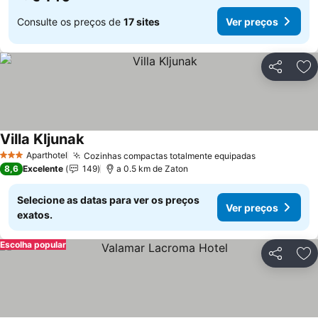
Consulte os preços de
17 sites
Ver preços
Partilhar
Ad
Villa Kljunak
Ver preços
Aparthotel
Cozinhas compactas totalmente equipadas
Ver preços
3 Estrelas
8,6
Excelente
149
a 0.5 km de Zaton
Selecione as datas para ver os preços
Ver preços
exatos.
Escolha popular
Partilhar
Ad