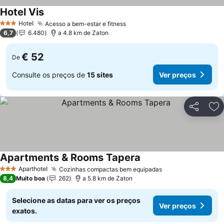
Hotel Vis
Ver preços
Hotel
Acesso a bem-estar e fitness
Ver preços
3 Estrelas
6,7
6.480
a 4.8 km de Zaton
€ 52
De
Consulte os preços de
15 sites
Ver preços
Partilhar
Ad
Apartments & Rooms Tapera
Ver preços
Aparthotel
Cozinhas compactas bem equipadas
Ver preços
3 Estrelas
8,4
Muito boa
262
a 5.8 km de Zaton
Selecione as datas para ver os preços
Ver preços
exatos.