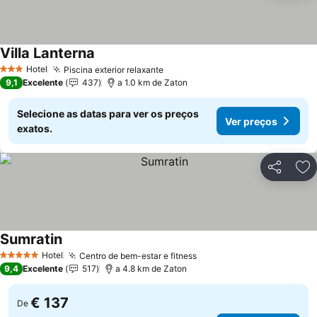
Villa Lanterna
Ver preços
Hotel
Piscina exterior relaxante
Ver preços
3 Estrelas
9,1
Excelente
437
a 1.0 km de Zaton
Selecione as datas para ver os preços
Ver preços
exatos.
Partilhar
Ad
Sumratin
Ver preços
Hotel
Centro de bem-estar e fitness
Ver preços
5 Estrelas
9,4
Excelente
517
a 4.8 km de Zaton
€ 137
De