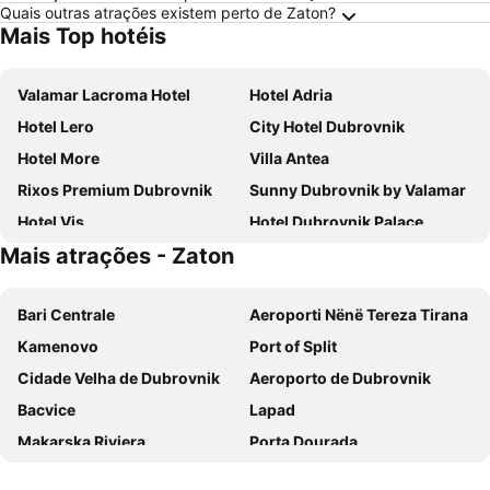
Quais outras atrações existem perto de Zaton?
Mais Top hotéis
Valamar Lacroma Hotel
Hotel Adria
Hotel Lero
City Hotel Dubrovnik
Hotel More
Villa Antea
Rixos Premium Dubrovnik
Sunny Dubrovnik by Valamar
Hotel Vis
Hotel Dubrovnik Palace
Mais atrações - Zaton
Maistra Select Astarea Hotel
Hotel Royal Neptun
Hotel D'Elegant Dubrovnik
Villa Amfora
Bari Centrale
Aeroporti Nënë Tereza Tirana
Hotel Ivka
Grand Hotel Park
Kamenovo
Port of Split
Hotel Dubrovnik
Royal Ariston Hotel
Cidade Velha de Dubrovnik
Aeroporto de Dubrovnik
Sheraton Dubrovnik Riviera Hotel
Hotel Splendid
Bacvice
Lapad
Hotel Komodor
Valamar Argosy Hotel
Makarska Riviera
Porta Dourada
TUI BLUE Kalamota Island
Valamar Tirena Hotel
The peninsula of Sveti Stefan
Centro storico
Villa Doris
Royal Palm Hotel