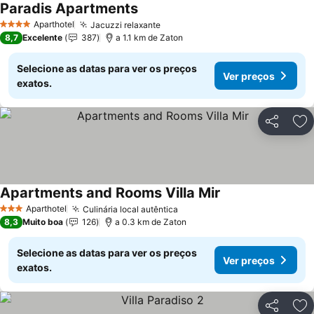
Paradis Apartments
Ver preços
Aparthotel
Jacuzzi relaxante
Ver preços
4 Estrelas
8,7
Excelente
387
a 1.1 km de Zaton
Selecione as datas para ver os preços
Ver preços
exatos.
Partilhar
Ad
Apartments and Rooms Villa Mir
Ver preços
Aparthotel
Culinária local autêntica
Ver preços
3 Estrelas
8,3
Muito boa
126
a 0.3 km de Zaton
Selecione as datas para ver os preços
Ver preços
exatos.
Partilhar
Ad