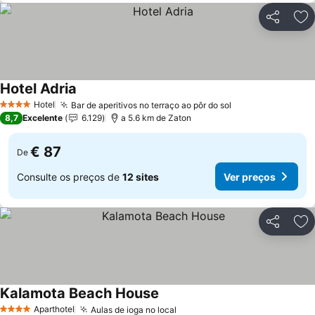
Partilhar
Ad
Hotel Adria
Ver preços
Hotel
Bar de aperitivos no terraço ao pôr do sol
Ver preços
4 Estrelas
8,7
Excelente
6.129
a 5.6 km de Zaton
€ 87
De
Consulte os preços de
12 sites
Ver preços
Partilhar
Ad
Kalamota Beach House
Ver preços
Aparthotel
Aulas de ioga no local
Ver preços
4 Estrelas