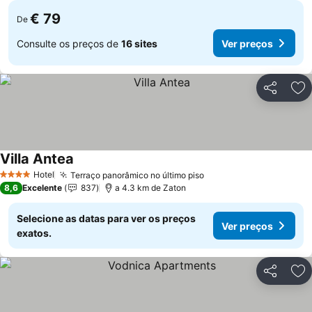
€ 79
De
Consulte os preços de
16 sites
Ver preços
Partilhar
Ad
Villa Antea
Ver preços
Hotel
Terraço panorâmico no último piso
Ver preços
4 Estrelas
8,6
Excelente
837
a 4.3 km de Zaton
Selecione as datas para ver os preços
Ver preços
exatos.
Partilhar
Ad