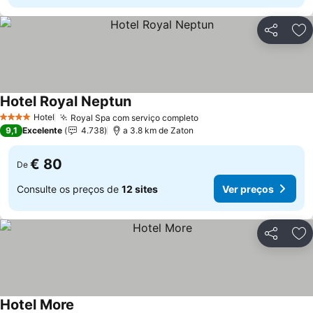
Partilhar
Ad
Hotel Royal Neptun
Ver preços
Hotel
Royal Spa com serviço completo
Ver preços
4 Estrelas
9,1
Excelente
4.738
a 3.8 km de Zaton
€ 80
De
Consulte os preços de
12 sites
Ver preços
Partilhar
Ad
Hotel More
Ver preços