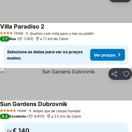
Villa Paradiso 2
Ver preços
Hotel
Quartos com vista para o mar ou jardim
Ver preços
4 Estrelas
7,7
Boa
1.183
a 1.1 km de Zaton
Selecione as datas para ver os preços
Ver preços
exatos.
Partilhar
Ad
Sun Gardens Dubrovnik
Ver preços
Hotel
Amplo spa de classe mundial
Ver preços
5 Estrelas
9,2
Excelente
9.910
a 2.0 km de Zaton
€ 140
De