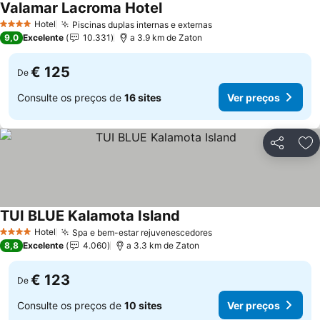
Valamar Lacroma Hotel
Ver preços
Hotel
Piscinas duplas internas e externas
Ver preços
4 Estrelas
9,0
Excelente
10.331
a 3.9 km de Zaton
€ 125
De
Consulte os preços de
16 sites
Ver preços
Partilhar
Ad
TUI BLUE Kalamota Island
Ver preços
Hotel
Spa e bem-estar rejuvenescedores
Ver preços
4 Estrelas
8,8
Excelente
4.060
a 3.3 km de Zaton
€ 123
De
Consulte os preços de
10 sites
Ver preços