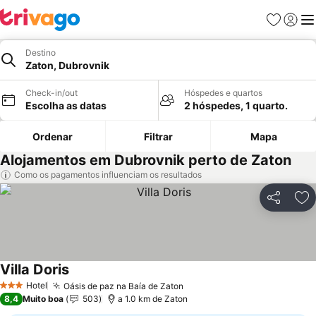
Favoritos
Iniciar
Me
Destino
Zaton, Dubrovnik
Check-in/out
Hóspedes e quartos
Escolha as datas
2 hóspedes, 1 quarto.
Ordenar
Filtrar
Mapa
Alojamentos em Dubrovnik perto de Zaton
Como os pagamentos influenciam os resultados
Partilhar
Ad
Villa Doris
Ver preços
Hotel
Oásis de paz na Baía de Zaton
Ver preços
3 Estrelas
8,4
Muito boa
503
a 1.0 km de Zaton