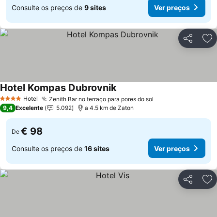
Consulte os preços de
9 sites
Ver preços
Partilhar
Ad
Hotel Kompas Dubrovnik
Ver preços
Hotel
Zenith Bar no terraço para pores do sol
Ver preços
4 Estrelas
9,4
Excelente
5.092
a 4.5 km de Zaton
€ 98
De
Consulte os preços de
16 sites
Ver preços
Partilhar
Ad