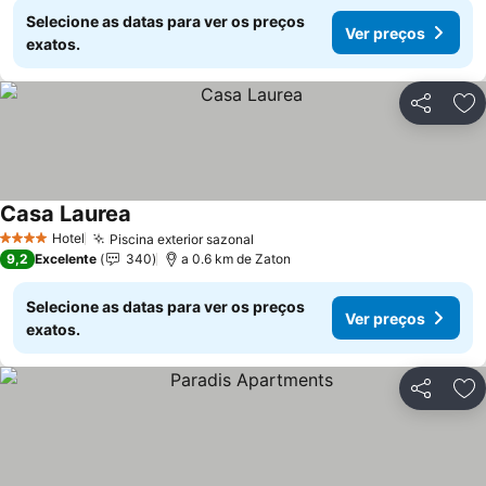
Selecione as datas para ver os preços
Ver preços
exatos.
Partilhar
Ad
Casa Laurea
Ver preços
Hotel
Piscina exterior sazonal
Ver preços
4 Estrelas
9,2
Excelente
340
a 0.6 km de Zaton
Selecione as datas para ver os preços
Ver preços
exatos.
Partilhar
Ad