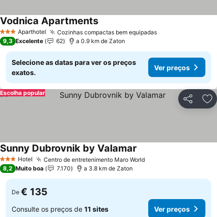
Vodnica Apartments
Ver preços
Aparthotel
Cozinhas compactas bem equipadas
Ver preços
3 Estrelas
9,3
Excelente
62
a 0.9 km de Zaton
Selecione as datas para ver os preços
Ver preços
exatos.
Escolha popular
Partilhar
Ad
Sunny Dubrovnik by Valamar
Ver preços
Hotel
Centro de entretenimento Maro World
Ver preços
3 Estrelas
8,2
Muito boa
7.170
a 3.8 km de Zaton
€ 135
De
Consulte os preços de
11 sites
Ver preços