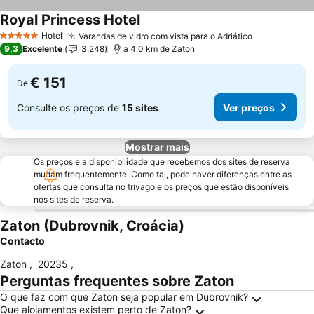
Royal Princess Hotel
Ver preços
Hotel
Varandas de vidro com vista para o Adriático
Ver preços
5 Estrelas
9,3
Excelente
3.248
a 4.0 km de Zaton
€ 151
De
Consulte os preços de
15 sites
Ver preços
Mostrar mais
Os preços e a disponibilidade que recebemos dos sites de reserva
mudam frequentemente. Como tal, pode haver diferenças entre as
ofertas que consulta no trivago e os preços que estão disponíveis
nos sites de reserva.
Zaton (Dubrovnik, Croácia)
Contacto
Zaton
,
20235
,
Perguntas frequentes sobre Zaton
O que faz com que Zaton seja popular em Dubrovnik?
Que alojamentos existem perto de Zaton?