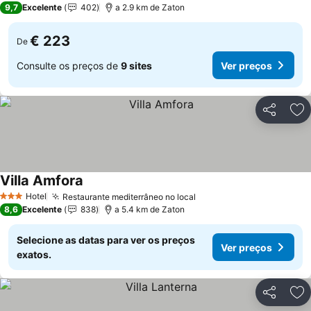
9,7
Excelente
402
a 2.9 km de Zaton
€ 223
De
Consulte os preços de
9 sites
Ver preços
Partilhar
Ad
Villa Amfora
Ver preços
Hotel
Restaurante mediterrâneo no local
Ver preços
3 Estrelas
8,6
Excelente
838
a 5.4 km de Zaton
Selecione as datas para ver os preços
Ver preços
exatos.
Partilhar
Ad