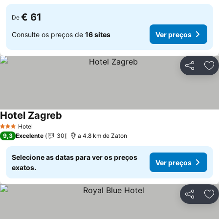
€ 61
De
Consulte os preços de
16 sites
Ver preços
Partilhar
Ad
Hotel Zagreb
Ver preços
Hotel
3 Estrelas
9,3
Excelente
30
a 4.8 km de Zaton
Selecione as datas para ver os preços
Ver preços
exatos.
Partilhar
Ad