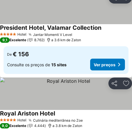
Partilhar
Ad
President Hotel, Valamar Collection
Ver preços
Hotel
Jantar Momenti V Level
Ver preços
5 Estrelas
9,1
Excelente
8.762
a 3.6 km de Zaton
€ 156
De
Consulte os preços de
15 sites
Ver preços
Partilhar
Ad
Royal Ariston Hotel
Ver preços
Hotel
Culinária mediterrânea no Zoe
Ver preços
5 Estrelas
9,0
Excelente
4.444
a 3.8 km de Zaton