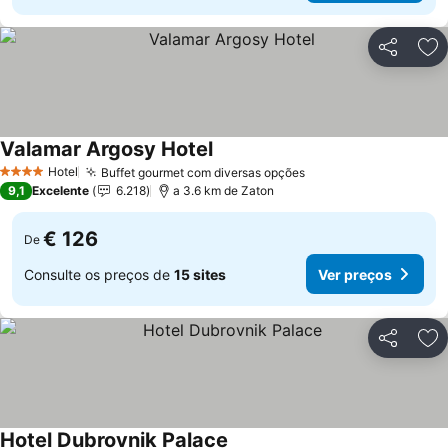
Partilhar
Ad
Valamar Argosy Hotel
Ver preços
Hotel
Buffet gourmet com diversas opções
Ver preços
4 Estrelas
9,1
Excelente
6.218
a 3.6 km de Zaton
€ 126
De
Consulte os preços de
15 sites
Ver preços
Partilhar
Ad
Hotel Dubrovnik Palace