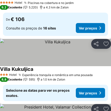
Hotel
Piscinas na cobertura e no jardim
Ver preços
5 Estrelas
9,2
Excelente
5.220
a 4.3 km de Zaton
€ 106
De
Consulte os preços de
16 sites
Ver preços
Partilhar
Ad
Villa Kukuljica
Ver preços
Hotel
Experiência tranquila e romântica em uma pousada
Ver preço
3 Estrelas
8,8
Excelente
595
a 1.0 km de Zaton
Selecione as datas para ver os preços
Ver preços
exatos.