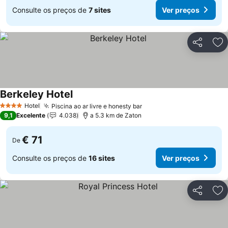
Consulte os preços de
7 sites
Ver preços
Partilhar
Ad
Berkeley Hotel
Ver preços
Hotel
Piscina ao ar livre e honesty bar
Ver preços
4 Estrelas
9,1
Excelente
4.038
a 5.3 km de Zaton
€ 71
De
Consulte os preços de
16 sites
Ver preços
Partilhar
Ad