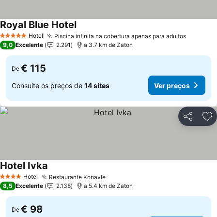
Royal Blue Hotel
Ver preços
Hotel
Piscina infinita na cobertura apenas para adultos
Ver pre
5 Estrelas
9,0
Excelente
2.291
a 3.7 km de Zaton
€ 115
De
Consulte os preços de
14 sites
Ver preços
Partilhar
Ad
Hotel Ivka
Ver preços
Hotel
Restaurante Konavle
Ver preços
4 Estrelas
8,5
Excelente
2.138
a 5.4 km de Zaton
€ 98
De