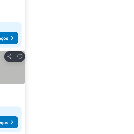
eços
Adicionar aos favoritos
Partilhar
eços