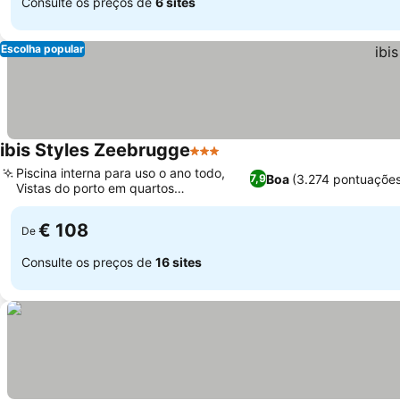
Consulte os preços de
6 sites
Escolha popular
ibis Styles Zeebrugge
3 Estrelas
Piscina interna para uso o ano todo,
Boa
(3.274 pontuações
7,9
Vistas do porto em quartos
selecionados
€ 108
De
Consulte os preços de
16 sites