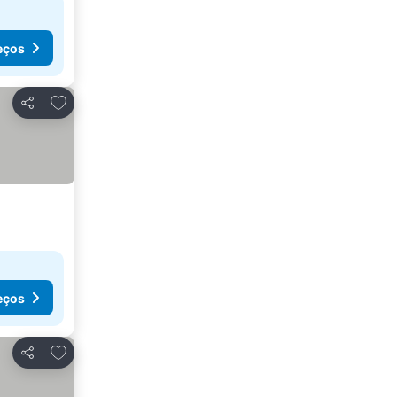
eços
Adicionar aos favoritos
Partilhar
eços
Adicionar aos favoritos
Partilhar