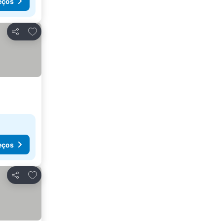
eços
Adicionar aos favoritos
Partilhar
eços
Adicionar aos favoritos
Partilhar