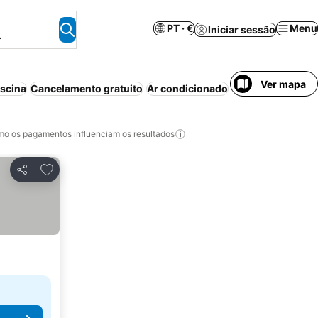
PT · €
Menu
Iniciar sessão
.
Ver mapa
iscina
Cancelamento gratuito
Ar condicionado
Aparthotel
Wi-fi
o os pagamentos influenciam os resultados
Adicionar aos favoritos
Partilhar