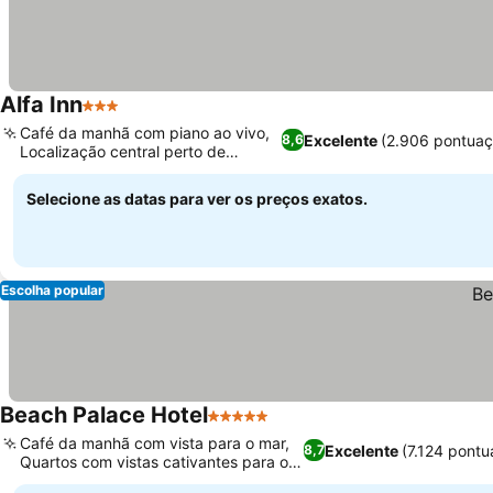
Alfa Inn
3 Estrelas
Café da manhã com piano ao vivo,
Excelente
(2.906 pontuaç
8,6
Localização central perto de
atrações
Selecione as datas para ver os preços exatos.
Escolha popular
Beach Palace Hotel
5 Estrelas
Café da manhã com vista para o mar,
Excelente
(7.124 pontu
8,7
Quartos com vistas cativantes para o
porto