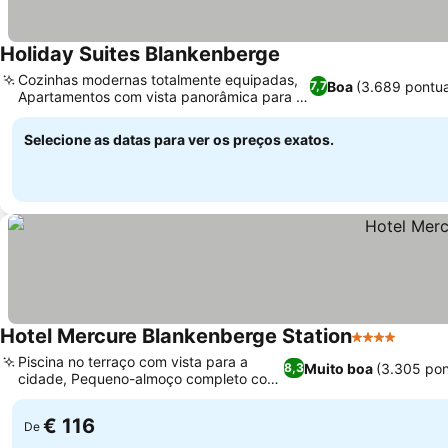
Holiday Suites Blankenberge
Cozinhas modernas totalmente equipadas,
Boa
(3.689 pontu
7,7
Apartamentos com vista panorâmica para o
mar
Selecione as datas para ver os preços exatos.
Hotel Mercure Blankenberge Station
4 Estrelas
Piscina no terraço com vista para a
Muito boa
(3.305 po
8,3
cidade, Pequeno-almoço completo com
espumante
€ 116
De