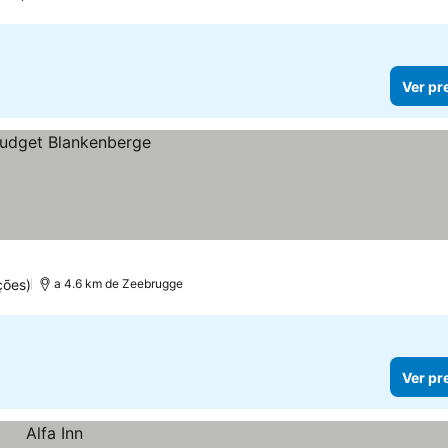
Ver pr
ções)
a 4.6 km de Zeebrugge
Ver pr