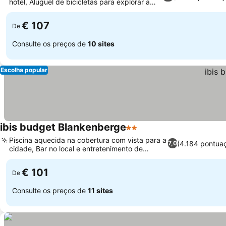
hotel, Aluguel de bicicletas para explorar a
região
€ 107
De
Consulte os preços de
10 sites
Escolha popular
ibis budget Blankenberge
2 Estrelas
Piscina aquecida na cobertura com vista para a
(4.184 pontua
7,0
cidade, Bar no local e entretenimento de
cassino
€ 101
De
Consulte os preços de
11 sites