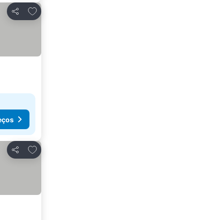
Adicionar aos favoritos
Partilhar
eços
Adicionar aos favoritos
Partilhar