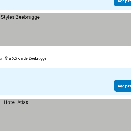
Ver pr
)
a 0.5 km de Zeebrugge
Ver pr