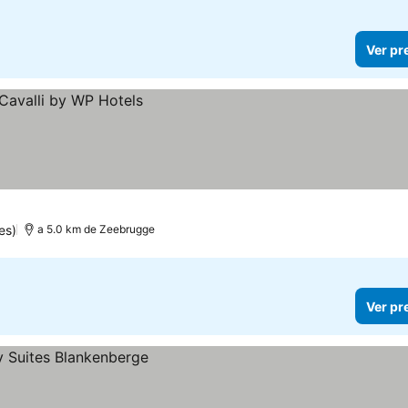
Ver pr
es)
a 5.0 km de Zeebrugge
Ver pr