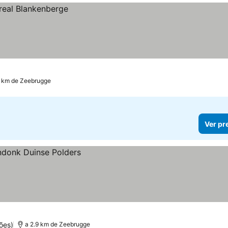
5 km de Zeebrugge
Ver pr
ões)
a 2.9 km de Zeebrugge