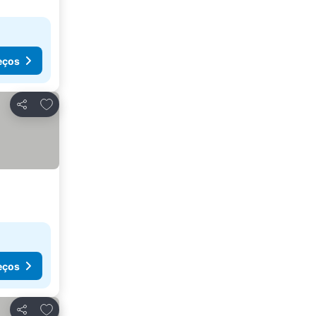
eços
Adicionar aos favoritos
Partilhar
eços
Adicionar aos favoritos