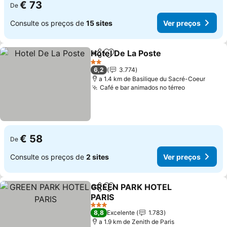
€ 73
De
Consulte os preços de
15 sites
Ver preços
Hotel De La Poste
Partilhar
Adicionar aos favoritos
Ver preç
2 Estrelas
6,2
3.774
a 1.4 km de Basilique du Sacré-Coeur
Café e bar animados no térreo
Ver preços
€ 58
De
Consulte os preços de
2 sites
Ver preços
GREEN PARK HOTEL
Partilhar
Adicionar aos favoritos
PARIS
Ver preços
3 Estrelas
8,8
Excelente
1.783
a 1.9 km de Zenith de Paris