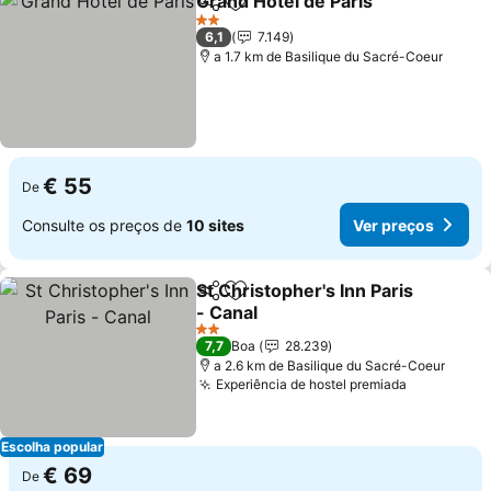
Grand Hotel de Paris
Partilhar
Adicionar aos favoritos
Ver p
2 Estrelas
6,1
7.149
a 1.7 km de Basilique du Sacré-Coeur
€ 55
De
Consulte os preços de
10 sites
Ver preços
St Christopher's Inn Paris
Partilhar
Adicionar aos favoritos
- Canal
Ver preços
2 Estrelas
7,7
Boa
28.239
a 2.6 km de Basilique du Sacré-Coeur
Experiência de hostel premiada
Ver preço
Escolha popular
€ 69
De