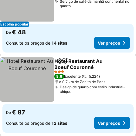
Serviço de café da manhã continental no
quarto
Escolha popular
€ 48
De
Consulte os preços de
14 sites
Ver preços
Hotel Restaurant Au
Partilhar
Adicionar aos favoritos
Boeuf Couronné
Ver preços
3 Estrelas
8,6
Excelente
5.224
a 0.7 km de Zenith de Paris
Design de quarto com estilo industrial-
chique
€ 87
De
Consulte os preços de
12 sites
Ver preços