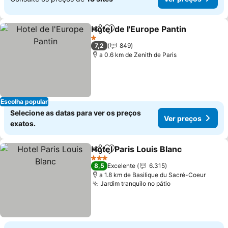
Hotel de l'Europe Pantin
Partilhar
Adicionar aos favoritos
Ve
1 Estrelas
7,2
849
a 0.6 km de Zenith de Paris
Escolha popular
Selecione as datas para ver os preços
Ver preços
exatos.
Hotel Paris Louis Blanc
Partilhar
Adicionar aos favoritos
Ver
3 Estrelas
8,5
Excelente
6.315
a 1.8 km de Basilique du Sacré-Coeur
Jardim tranquilo no pátio
Ver preços