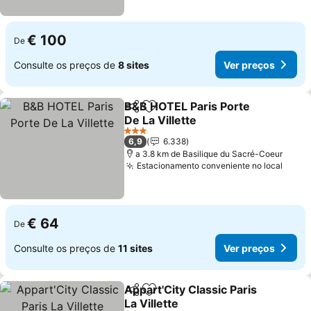
€ 100
De
Consulte os preços de
8 sites
Ver preços
B&B HOTEL Paris Porte
Partilhar
Adicionar aos favoritos
De La Villette
Ver preços
3 Estrelas
6,9
6.338
a 3.8 km de Basilique du Sacré-Coeur
Estacionamento conveniente no local
Ver p
€ 64
De
Consulte os preços de
11 sites
Ver preços
Appart'City Classic Paris
Partilhar
Adicionar aos favoritos
La Villette