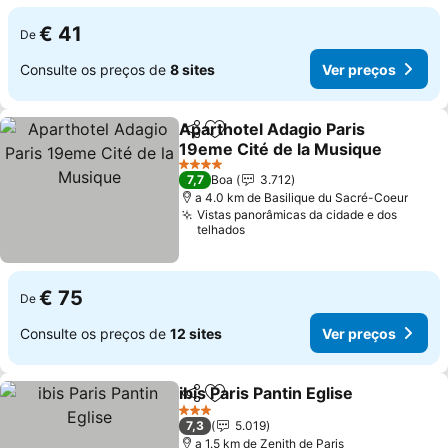
€ 41
De
Consulte os preços de
8 sites
Ver preços
Aparthotel Adagio Paris
Partilhar
Adicionar aos favoritos
19eme Cité de la Musique
Ver preços
4 Estrelas
7,7
Boa
3.712
a 4.0 km de Basilique du Sacré-Coeur
Vistas panorâmicas da cidade e dos
telhados
€ 75
De
Consulte os preços de
12 sites
Ver preços
ibis Paris Pantin Eglise
Partilhar
Adicionar aos favoritos
Ver
3 Estrelas
7,3
5.019
a 1.5 km de Zenith de Paris