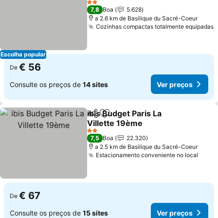
Ver preços
2 Estrelas
7,8
Boa
5.628
a 2.6 km de Basilique du Sacré-Coeur
Cozinhas compactas totalmente equipadas
V
Escolha popular
€ 56
De
Consulte os preços de
14 sites
Ver preços
ibis Budget Paris La
Partilhar
Adicionar aos favoritos
Villette 19ème
Ver preços
2 Estrelas
7,5
Boa
22.320
a 2.5 km de Basilique du Sacré-Coeur
Estacionamento conveniente no local
Ver p
€ 67
De
Consulte os preços de
15 sites
Ver preços