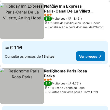
Holiday Inn Express
Partilhar
Adicionar aos favoritos
Paris-Canal De La Villette,
An Ihg Hotel
Ver preços
3 Estrelas
8,4
Muito boa
11.461
a 2.6 km de Basilique du Sacré-Coeur
Localização à beira do Canal de l'Ourcq
Ver
€ 116
De
Consulte os preços de
13 sites
Ver preços
Residhome Paris Rosa
Partilhar
Adicionar aos favoritos
Parks
Ver preços
3 Estrelas
8,4
Muito boa
4.751
a 1.5 km de Zenith de Paris
Quartos com vista para a Torre Eiffel
Ver pr