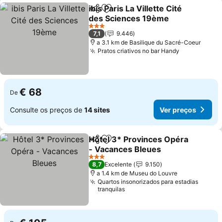
ibis Paris La Villette Cité
Partilhar
Adicionar aos favoritos
des Sciences 19ème
Ver preços
3 Estrelas
7,1
9.446
a 3.1 km de Basilique du Sacré-Coeur
Pratos criativos no bar Handy
Ver preços
€ 68
De
Consulte os preços de
14 sites
Ver preços
Hôtel 3* Provinces Opéra
Partilhar
Adicionar aos favoritos
- Vacances Bleues
Ver preços
3 Estrelas
8,7
Excelente
9.150
a 1.4 km de Museu do Louvre
Quartos insonorizados para estadias
tranquilas