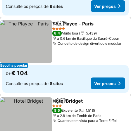
Consulte os preços de
9 sites
Ver preços
The Playce - Paris
Partilhar
Adicionar aos favoritos
Ver pre
4 Estrelas
8,4
Muito boa
5.439
a 0.6 km de Basilique du Sacré-Coeur
Conceito de design divertido e modular
Ver 
Escolha popular
€ 104
De
Consulte os preços de
8 sites
Ver preços
Hotel Bridget
Partilhar
Adicionar aos favoritos
Ver preços
3 Estrelas
8,5
Excelente
1.518
a 2.8 km de Zenith de Paris
Quartos com vista para a Torre Eiffel
Ver pr