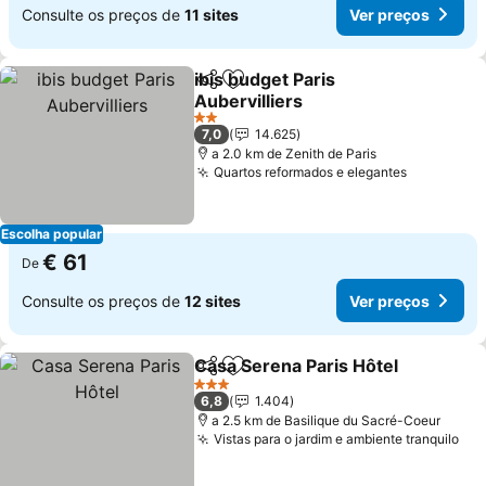
Consulte os preços de
11 sites
Ver preços
ibis budget Paris
Partilhar
Adicionar aos favoritos
Aubervilliers
Ver preços
2 Estrelas
7,0
14.625
a 2.0 km de Zenith de Paris
Quartos reformados e elegantes
Ver preço
Escolha popular
€ 61
De
Consulte os preços de
12 sites
Ver preços
Casa Serena Paris Hôtel
Partilhar
Adicionar aos favoritos
Ve
3 Estrelas
6,8
1.404
a 2.5 km de Basilique du Sacré-Coeur
Vistas para o jardim e ambiente tranquilo
Ver