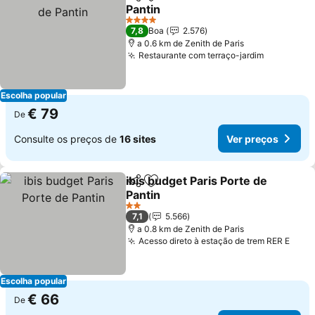
Partilhar
Adicionar aos favoritos
Pantin
Ver preços
4 Estrelas
7,8
Boa
2.576
a 0.6 km de Zenith de Paris
Restaurante com terraço-jardim
Ver preço
Escolha popular
€ 79
De
Consulte os preços de
16 sites
Ver preços
ibis budget Paris Porte de
Partilhar
Adicionar aos favoritos
Pantin
Ver preços
2 Estrelas
7,1
5.566
a 0.8 km de Zenith de Paris
Acesso direto à estação de trem RER E
Ver 
Escolha popular
€ 66
De