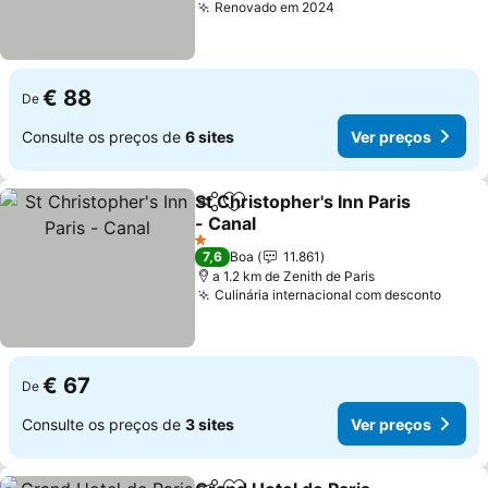
Renovado em 2024
Ver preços
€ 88
De
Consulte os preços de
6 sites
Ver preços
St Christopher's Inn Paris
Partilhar
Adicionar aos favoritos
- Canal
Ver preços
1 Estrelas
7,6
Boa
11.861
a 1.2 km de Zenith de Paris
Culinária internacional com desconto
Ver p
€ 67
De
Consulte os preços de
3 sites
Ver preços