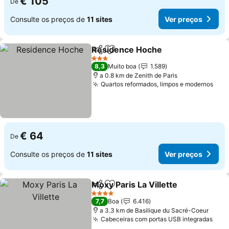
€ 105
De
Consulte os preços de
11 sites
Ver preços
Residence Hoche
Partilhar
Adicionar aos favoritos
Ver preç
3 Estrelas
8,3
Muito boa
1.589
a 0.8 km de Zenith de Paris
Quartos reformados, limpos e modernos
Ver
€ 64
De
Consulte os preços de
11 sites
Ver preços
Moxy Paris La Villette
Partilhar
Adicionar aos favoritos
Ver 
4 Estrelas
7,7
Boa
6.416
a 3.3 km de Basilique du Sacré-Coeur
Cabeceiras com portas USB integradas
Ver 