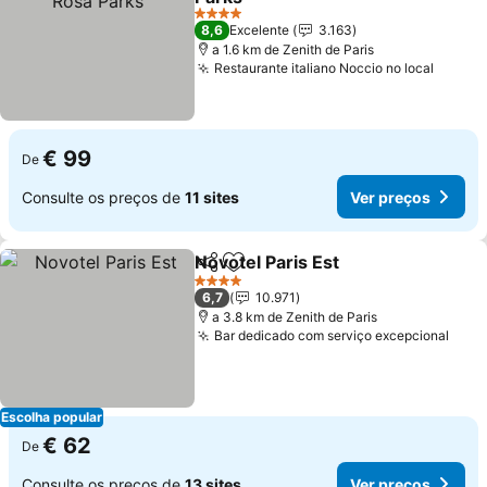
Ver preços
4 Estrelas
8,6
Excelente
3.163
a 1.6 km de Zenith de Paris
Restaurante italiano Noccio no local
Ver pr
€ 99
De
Consulte os preços de
11 sites
Ver preços
Novotel Paris Est
Partilhar
Adicionar aos favoritos
Ver preç
4 Estrelas
6,7
10.971
a 3.8 km de Zenith de Paris
Bar dedicado com serviço excepcional
Ver 
Escolha popular
€ 62
De
Consulte os preços de
13 sites
Ver preços