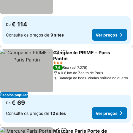
€ 114
De
Consulte os preços de
9 sites
Ver preços
Campanile PRIME - Paris
Partilhar
Adicionar aos favoritos
Pantin
Ver preços
3 Estrelas
7,6
Boa
7.275
a 0.8 km de Zenith de Paris
Bandeja de boas-vindas prática no quarto
Ve
Escolha popular
€ 69
De
Consulte os preços de
12 sites
Ver preços
Mercure Paris Porte de