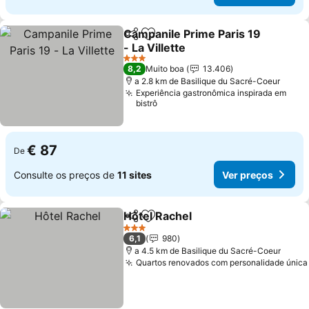
Campanile Prime Paris 19
Partilhar
Adicionar aos favoritos
- La Villette
Ver preços
3 Estrelas
8,2
Muito boa
13.406
a 2.8 km de Basilique du Sacré-Coeur
Experiência gastronômica inspirada em
bistrô
€ 87
De
Consulte os preços de
11 sites
Ver preços
Hôtel Rachel
Partilhar
Adicionar aos favoritos
Ver preços
3 Estrelas
6,1
980
a 4.5 km de Basilique du Sacré-Coeur
Quartos renovados com personalidade única