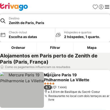
Favoritos
Iniciar
Me
Destino
Zenith de Paris, Paris
Check-in/out
Hóspedes e quartos
Escolha as datas
2 hóspedes, 1 quarto.
Ordenar
Filtrar
Mapa
Alojamentos em Paris perto de Zenith de
Paris (Paris, França)
Como os pagamentos influenciam os resultados
Mercure Paris 19
Partilhar
Adicionar aos favoritos
Philharmonie La Villette
Ver preços
4 Estrelas
6,7
7.444
a 3.8 km de Basilique du Sacré-Coeur
Restaurante no local com dois terraços ao ar
livre