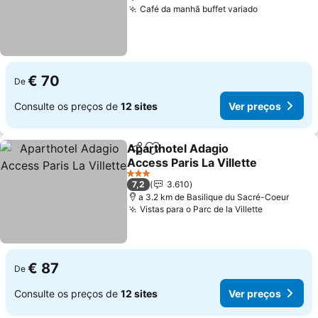
Café da manhã buffet variado
Ver preços
€ 70
De
Consulte os preços de
12 sites
Ver preços
Aparthotel Adagio
Partilhar
Adicionar aos favoritos
Access Paris La Villette
Ver preços
3 Estrelas
7,2
3.610
a 3.2 km de Basilique du Sacré-Coeur
Vistas para o Parc de la Villette
Ver preço
€ 87
De
Consulte os preços de
12 sites
Ver preços