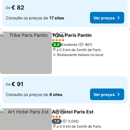
€ 82
De
Consulte os preços de
17 sites
Ver preços
Tribe Paris Pantin
Partilhar
Adicionar aos favoritos
Ver preç
4 Estrelas
8,9
Excelente
867
a 0.5 km de Zenith de Paris
Restaurante italiano no local
Ver preços
€ 91
De
Consulte os preços de
8 sites
Ver preços
Art Hotel Paris Est
Partilhar
Adicionar aos favoritos
Ver pre
3 Estrelas
7,0
5.092
a 0.4 km de Zenith de Paris