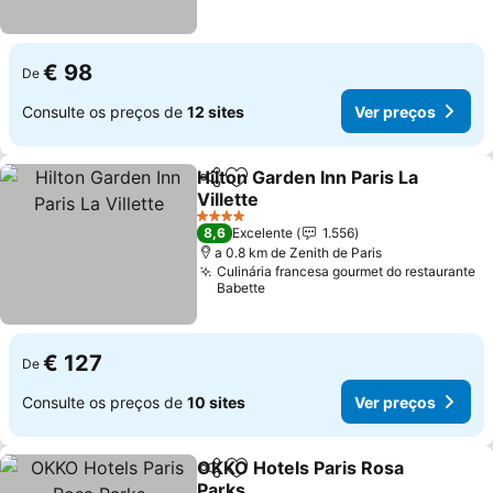
€ 98
De
Consulte os preços de
12 sites
Ver preços
Hilton Garden Inn Paris La
Partilhar
Adicionar aos favoritos
Villette
Ver preços
4 Estrelas
8,6
Excelente
1.556
a 0.8 km de Zenith de Paris
Culinária francesa gourmet do restaurante
Babette
€ 127
De
Consulte os preços de
10 sites
Ver preços
OKKO Hotels Paris Rosa
Partilhar
Adicionar aos favoritos
Parks