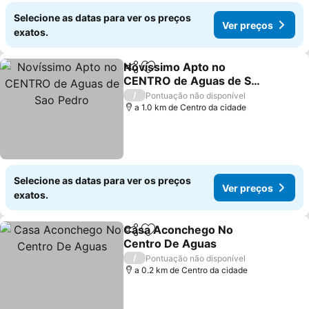
Selecione as datas para ver os preços
Ver preços
exatos.
Novíssimo Apto no
Partilhar
Adicionar aos favoritos
CENTRO de Aguas de Sao
Pedro
Ver preços
/
Pontuação não disponível
a 1.0 km de Centro da cidade
Selecione as datas para ver os preços
Ver preços
exatos.
Casa Aconchego No
Partilhar
Adicionar aos favoritos
Centro De Aguas
Ver preços
/
Pontuação não disponível
a 0.2 km de Centro da cidade