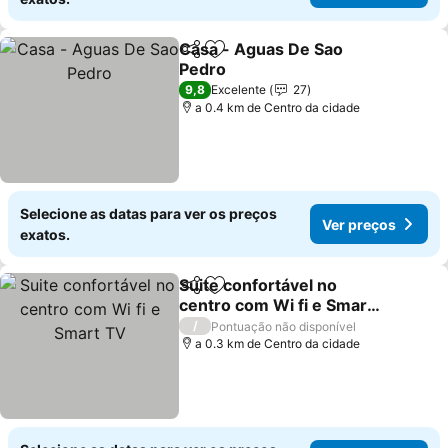
Casa - Aguas De Sao
Partilhar
Adicionar aos favoritos
Pedro
Ver preços
9,8
Excelente
27
a 0.4 km de Centro da cidade
Selecione as datas para ver os preços
Ver preços
exatos.
Suite confortável no
Partilhar
Adicionar aos favoritos
centro com Wi fi e Smart
TV
Ver preços
/
Pontuação não disponível
a 0.3 km de Centro da cidade