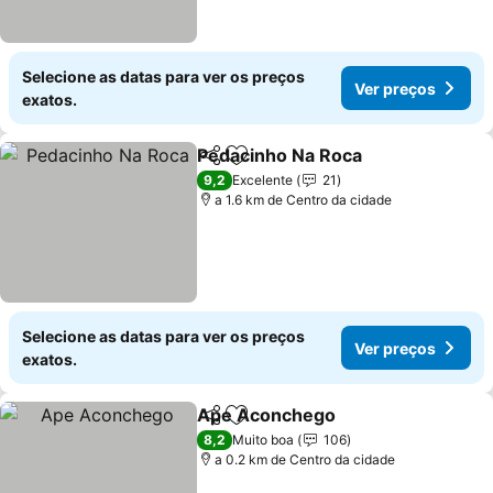
Selecione as datas para ver os preços
Ver preços
exatos.
Pedacinho Na Roca
Partilhar
Adicionar aos favoritos
Ver pr
9,2
Excelente
21
a 1.6 km de Centro da cidade
Selecione as datas para ver os preços
Ver preços
exatos.
Ape Aconchego
Partilhar
Adicionar aos favoritos
Ver preço
8,2
Muito boa
106
a 0.2 km de Centro da cidade