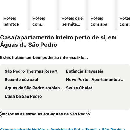
Hotéis
Hotéis
Hotéis que
Hotéis
Hoté
baratos
com
permitem
com spa
com
piscinas
animais
esta
ment
Casa/apartamento inteiro perto de si, em
Águas de São Pedro
Estes hotéis também poderão interessá-lo...
São Pedro Thermas Resort
Estância Travessia
Recanto céu azul
Novo Porto- Apartamentos 2 quartos, varanda, cozinha integrada
Aguas de São Pedro ambiente Familiar e Aconchegante
Swiss Chalet
Casa De Sao Pedro
Ver todas as estadias em Águas de São Pedro
Comparador de Hotéis
América do Sul
Brasil
São Paulo