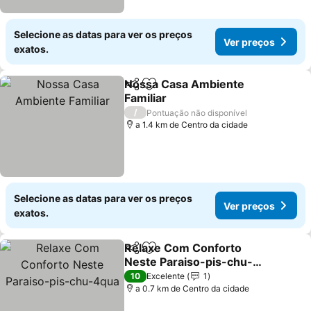
Selecione as datas para ver os preços
Ver preços
exatos.
Nossa Casa Ambiente
Partilhar
Adicionar aos favoritos
Familiar
Ver preços
/
Pontuação não disponível
a 1.4 km de Centro da cidade
Selecione as datas para ver os preços
Ver preços
exatos.
Relaxe Com Conforto
Partilhar
Adicionar aos favoritos
Neste Paraiso-pis-chu-
4qua
Ver preços
10
Excelente
1
a 0.7 km de Centro da cidade