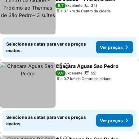
Thermas de São Pedro- 3
Ver preços
9,7
Excelente
34
suítes
a 0.1 km de Centro da cidade
Selecione as datas para ver os preços
Ver preços
exatos.
Chacara Aguas Sao Pedro
Partilhar
Adicionar aos favoritos
9,9
Excelente
52
a 0.7 km de Centro da cidade
Selecione as datas para ver os preços
Ver preços
exatos.