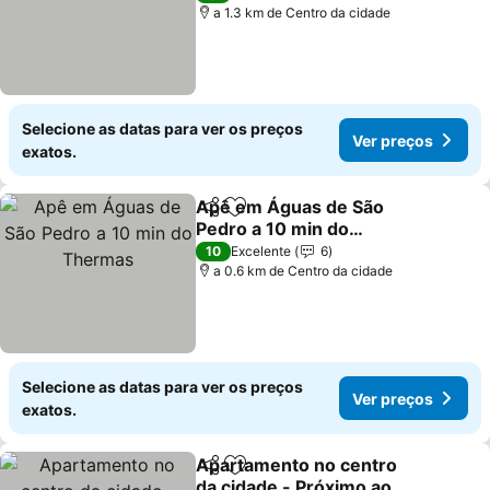
a 1.3 km de Centro da cidade
Selecione as datas para ver os preços
Ver preços
exatos.
Apê em Águas de São
Partilhar
Adicionar aos favoritos
Pedro a 10 min do
Thermas
Ver preços
10
Excelente
6
a 0.6 km de Centro da cidade
Selecione as datas para ver os preços
Ver preços
exatos.
Apartamento no centro
Partilhar
Adicionar aos favoritos
da cidade - Próximo ao