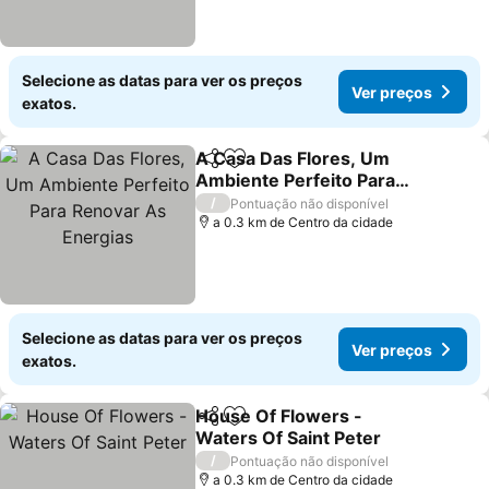
Selecione as datas para ver os preços
Ver preços
exatos.
A Casa Das Flores, Um
Partilhar
Adicionar aos favoritos
Ambiente Perfeito Para
Renovar As Energias
Ver preços
/
Pontuação não disponível
a 0.3 km de Centro da cidade
Selecione as datas para ver os preços
Ver preços
exatos.
House Of Flowers -
Partilhar
Adicionar aos favoritos
Waters Of Saint Peter
Ver preços
/
Pontuação não disponível
a 0.3 km de Centro da cidade