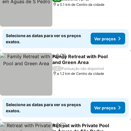
a 0.1 km de Centro da cidade
Selecione as datas para ver os preços
Ver preços
exatos.
Family Retreat with Pool
Partilhar
Adicionar aos favoritos
and Green Area
Ver preços
/
Pontuação não disponível
a 1.2 km de Centro da cidade
Selecione as datas para ver os preços
Ver preços
exatos.
Retreat with Private Pool
Partilhar
Adicionar aos favoritos