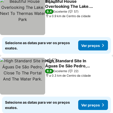
Beautiful House
Partilhar
Adicionar aos favoritos
Overlooking The Lake.
Next To Thermas Water
Ver preços
9,4
Excelente
57
Park
a 0.9 km de Centro da cidade
Selecione as datas para ver os preços
Ver preços
exatos.
High Standard Site In
Partilhar
Adicionar aos favoritos
Águas De São Pedro,
Close To The Portal And
Ver preços
9,6
Excelente
22
The Water Park.
a 0.3 km de Centro da cidade
Selecione as datas para ver os preços
Ver preços
exatos.