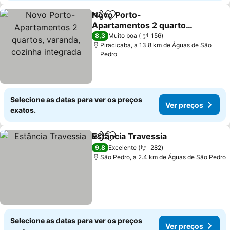
Novo Porto-
Partilhar
Adicionar aos favoritos
Apartamentos 2 quartos,
varanda, cozinha
Ver preços
8,3
Muito boa
156
integrada
Piracicaba, a 13.8 km de Águas de São
Pedro
Selecione as datas para ver os preços
Ver preços
exatos.
Estância Travessia
Partilhar
Adicionar aos favoritos
Ver pre
9,8
Excelente
282
São Pedro, a 2.4 km de Águas de São Pedro
Selecione as datas para ver os preços
Ver preços