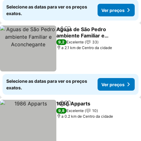
Selecione as datas para ver os preços
Ver preços
exatos.
Aguas de São Pedro
Partilhar
Adicionar aos favoritos
ambiente Familiar e
Aconchegante
Ver preços
9,2
Excelente
33
a 2.1 km de Centro da cidade
Selecione as datas para ver os preços
Ver preços
exatos.
1986 Apparts
Partilhar
Adicionar aos favoritos
Ver preços
9,8
Excelente
10
a 0.2 km de Centro da cidade