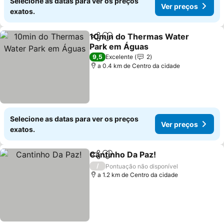
Selecione as datas para ver os preços
Ver preços
exatos.
10min do Thermas Water
Partilhar
Adicionar aos favoritos
Park em Águas
Ver preços
9,5
Excelente
2
a 0.4 km de Centro da cidade
Selecione as datas para ver os preços
Ver preços
exatos.
Cantinho Da Paz!
Partilhar
Adicionar aos favoritos
Ver preç
/
Pontuação não disponível
a 1.2 km de Centro da cidade