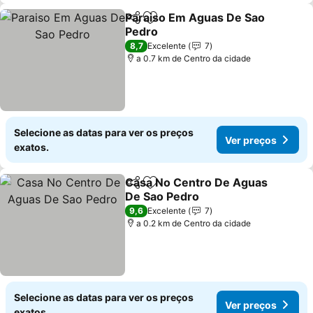
Paraiso Em Aguas De Sao
Partilhar
Adicionar aos favoritos
Pedro
Ver preços
8,7
Excelente
7
a 0.7 km de Centro da cidade
Selecione as datas para ver os preços
Ver preços
exatos.
Casa No Centro De Aguas
Partilhar
Adicionar aos favoritos
De Sao Pedro
Ver preços
9,6
Excelente
7
a 0.2 km de Centro da cidade
Selecione as datas para ver os preços
Ver preços
exatos.