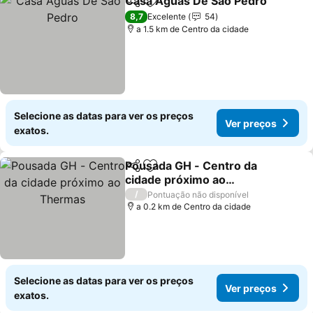
Casa Aguas De Sao Pedro
Partilhar
Adicionar aos favoritos
8,7
Excelente
54
a 1.5 km de Centro da cidade
Selecione as datas para ver os preços
Ver preços
exatos.
Pousada GH - Centro da
Partilhar
Adicionar aos favoritos
cidade próximo ao
Thermas
Ver preços
/
Pontuação não disponível
a 0.2 km de Centro da cidade
Selecione as datas para ver os preços
Ver preços
exatos.