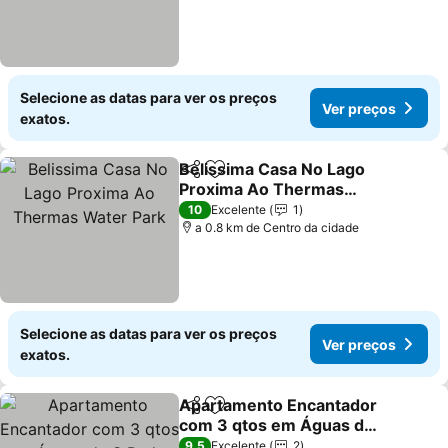
Selecione as datas para ver os preços
Ver preços
exatos.
Belissima Casa No Lago
Partilhar
Adicionar aos favoritos
Proxima Ao Thermas
Water Park
Ver preços
10
Excelente
1
a 0.8 km de Centro da cidade
Selecione as datas para ver os preços
Ver preços
exatos.
Apartamento Encantador
Partilhar
Adicionar aos favoritos
com 3 qtos em Águas de
S Pedro
Ver preços
9,5
Excelente
2