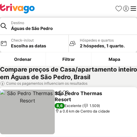
Favoritos
Iniciar
Me
Destino
Águas de São Pedro
Check-in/out
Hóspedes e quartos
Escolha as datas
2 hóspedes, 1 quarto.
Ordenar
Filtrar
Mapa
Compare preços de Casa/apartamento inteiro
em Águas de São Pedro, Brasil
Como os pagamentos influenciam os resultados
São Pedro Thermas
Partilhar
Adicionar aos favoritos
Resort
Ver preços
8,6
Excelente
1.509
a 0.6 km de Centro da cidade