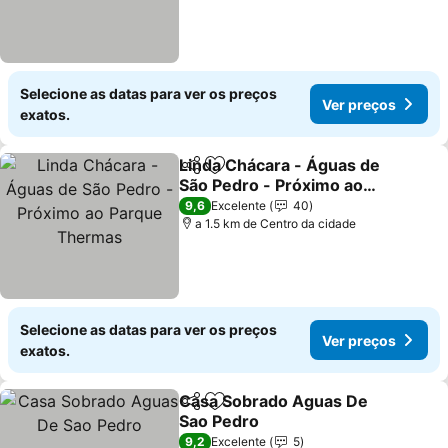
Selecione as datas para ver os preços
Ver preços
exatos.
Linda Chácara - Águas de
Partilhar
Adicionar aos favoritos
São Pedro - Próximo ao
Parque Thermas
Ver preços
9,6
Excelente
40
a 1.5 km de Centro da cidade
Selecione as datas para ver os preços
Ver preços
exatos.
Casa Sobrado Aguas De
Partilhar
Adicionar aos favoritos
Sao Pedro
Ver preços
9,2
Excelente
5