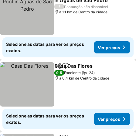
in Águas de São Pedro
Ver preços
/
Pontuação não disponível
a 1.1 km de Centro da cidade
Selecione as datas para ver os preços
Ver preços
exatos.
Casa Das Flores
Partilhar
Adicionar aos favoritos
Ver preço
9,5
Excelente
24
a 0.4 km de Centro da cidade
Selecione as datas para ver os preços
Ver preços
exatos.