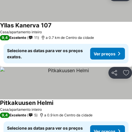
Yllas Kanerva 107
Casa/apartamento inteiro
9,4
Excelente
11
a 0.7 km de Centro da cidade
Selecione as datas para ver os preços
Ver preços
exatos.
Partilhar
Ad
Pitkakuusen Helmi
Casa/apartamento inteiro
9,4
Excelente
5
a 0.9 km de Centro da cidade
Selecione as datas para ver os preços
Ver preços