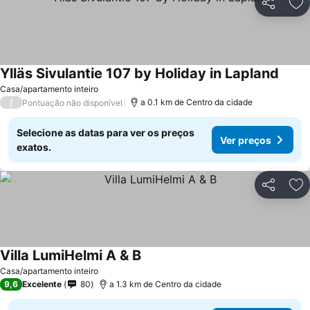
Partilhar
Ad
Ylläs Sivulantie 107 by Holiday in Lapland
Casa/apartamento inteiro
/
a 0.1 km de Centro da cidade
Pontuação não disponível
Selecione as datas para ver os preços
Ver preços
exatos.
Partilhar
Ad
Villa LumiHelmi A & B
Casa/apartamento inteiro
9,6
Excelente
80
a 1.3 km de Centro da cidade