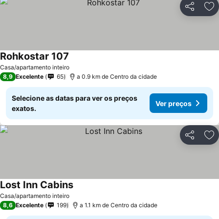
Partilhar
Ad
Rohkostar 107
Casa/apartamento inteiro
8,9
Excelente
65
a 0.9 km de Centro da cidade
Selecione as datas para ver os preços
Ver preços
exatos.
Partilhar
Ad
Lost Inn Cabins
Casa/apartamento inteiro
8,6
Excelente
199
a 1.1 km de Centro da cidade