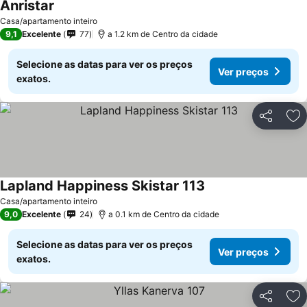
Anristar
Casa/apartamento inteiro
9,1
Excelente
77
a 1.2 km de Centro da cidade
Selecione as datas para ver os preços
Ver preços
exatos.
Partilhar
Ad
Lapland Happiness Skistar 113
Casa/apartamento inteiro
9,0
Excelente
24
a 0.1 km de Centro da cidade
Selecione as datas para ver os preços
Ver preços
exatos.
Partilhar
Ad