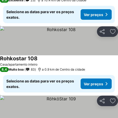
9,0
Excelente
25
a 10.4 km de Centro da cidade
Selecione as datas para ver os preços
Ver preços
exatos.
Partilhar
Ad
Rohkostar 108
Casa/apartamento inteiro
8,4
Muito boa
83
a 0.9 km de Centro da cidade
Selecione as datas para ver os preços
Ver preços
exatos.
Partilhar
Ad