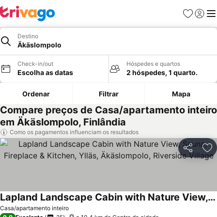
Favoritos
Iniciar
Me
Destino
Äkäslompolo
Check-in/out
Hóspedes e quartos
Escolha as datas
2 hóspedes, 1 quarto.
Ordenar
Filtrar
Mapa
Compare preços de Casa/apartamento inteiro
em Äkäslompolo, Finlândia
Como os pagamentos influenciam os resultados
Partilhar
Ad
Lapland Landscape Cabin with Nature View, Sauna, Fireplace & Kitchen, Ylläs, Äkäslompolo, Riverside Village
Casa/apartamento inteiro