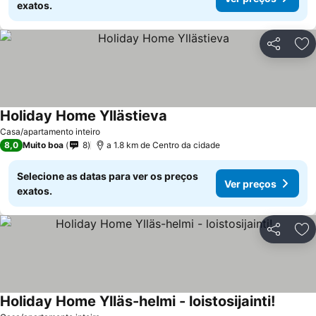
exatos.
Partilhar
Ad
Holiday Home Yllästieva
Casa/apartamento inteiro
8,0
Muito boa
8
a 1.8 km de Centro da cidade
Selecione as datas para ver os preços
Ver preços
exatos.
Partilhar
Ad
Holiday Home Ylläs-helmi - loistosijainti!