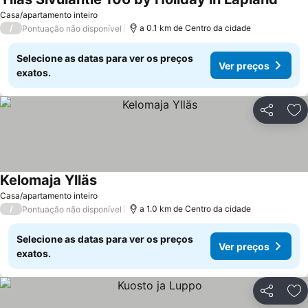
Casa/apartamento inteiro
/
a 0.1 km de Centro da cidade
Pontuação não disponível
Selecione as datas para ver os preços
Ver preços
exatos.
Partilhar
Ad
Kelomaja Ylläs
Casa/apartamento inteiro
/
a 1.0 km de Centro da cidade
Pontuação não disponível
Selecione as datas para ver os preços
Ver preços
exatos.
Partilhar
Ad