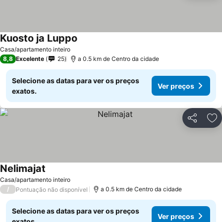
Kuosto ja Luppo
Casa/apartamento inteiro
8,8
Excelente
25
a 0.5 km de Centro da cidade
Selecione as datas para ver os preços
Ver preços
exatos.
Partilhar
Ad
Nelimajat
Casa/apartamento inteiro
/
a 0.5 km de Centro da cidade
Pontuação não disponível
Selecione as datas para ver os preços
Ver preços
exatos.