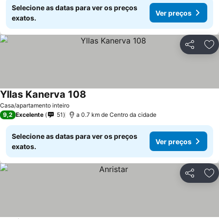
Selecione as datas para ver os preços
Ver preços
exatos.
Partilhar
Ad
Yllas Kanerva 108
Casa/apartamento inteiro
9,2
Excelente
51
a 0.7 km de Centro da cidade
Selecione as datas para ver os preços
Ver preços
exatos.
Partilhar
Ad