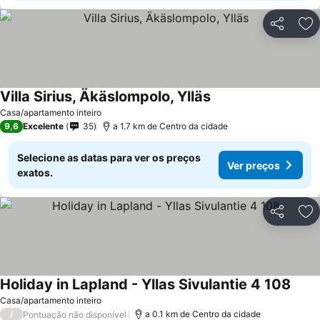
Partilhar
Ad
Villa Sirius, Äkäslompolo, Ylläs
Casa/apartamento inteiro
9,6
Excelente
35
a 1.7 km de Centro da cidade
Selecione as datas para ver os preços
Ver preços
exatos.
Partilhar
Ad
Holiday in Lapland - Yllas Sivulantie 4 108
Casa/apartamento inteiro
/
a 0.1 km de Centro da cidade
Pontuação não disponível