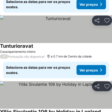
Selecione as datas para ver os preços
Ver preços
exatos.
Partilhar
Ad
Tunturioravat
Casa/apartamento inteiro
/
a 0.7 km de Centro da cidade
Pontuação não disponível
Selecione as datas para ver os preços
Ver preços
exatos.
Partilhar
Ad
Ylläs Sivulantie 106 by Holiday in Lapland