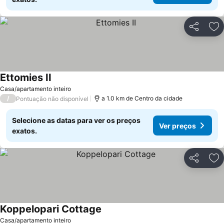
Partilhar
Ad
Ettomies II
Casa/apartamento inteiro
/
a 1.0 km de Centro da cidade
Pontuação não disponível
Selecione as datas para ver os preços
Ver preços
exatos.
Partilhar
Ad
Koppelopari Cottage
Casa/apartamento inteiro