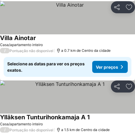
Partilhar
Ad
Villa Ainotar
Casa/apartamento inteiro
/
a 0.7 km de Centro da cidade
Pontuação não disponível
Selecione as datas para ver os preços
Ver preços
exatos.
Partilhar
Ad
Ylläksen Tunturihonkamaja A 1
Casa/apartamento inteiro
/
a 1.5 km de Centro da cidade
Pontuação não disponível