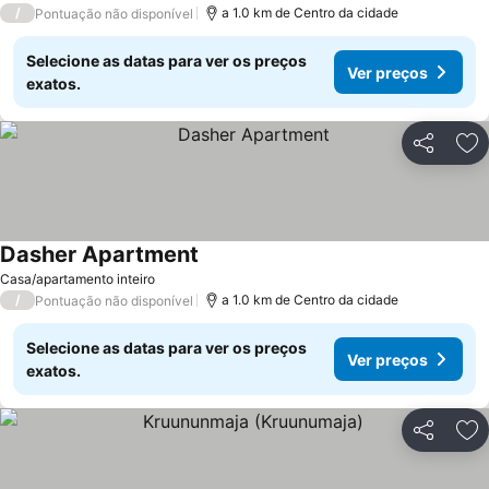
/
a 1.0 km de Centro da cidade
Pontuação não disponível
Selecione as datas para ver os preços
Ver preços
exatos.
Partilhar
Ad
Dasher Apartment
Casa/apartamento inteiro
/
a 1.0 km de Centro da cidade
Pontuação não disponível
Selecione as datas para ver os preços
Ver preços
exatos.
Partilhar
Ad