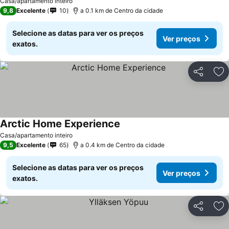
Casa/apartamento inteiro
9,8
Excelente
10
a 0.1 km de Centro da cidade
Selecione as datas para ver os preços
Ver preços
exatos.
Partilhar
Ad
Arctic Home Experience
Casa/apartamento inteiro
9,5
Excelente
65
a 0.4 km de Centro da cidade
Selecione as datas para ver os preços
Ver preços
exatos.
Partilhar
Ad