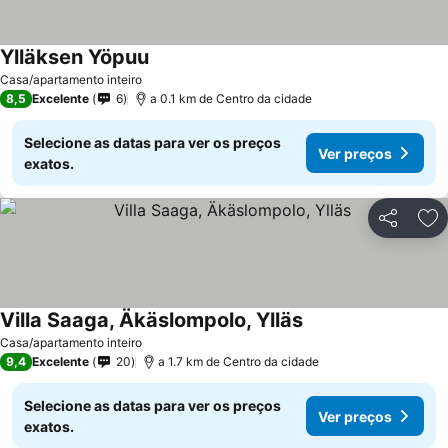
Ylläksen Yöpuu
Casa/apartamento inteiro
8,5
Excelente
6
a 0.1 km de Centro da cidade
Selecione as datas para ver os preços
Ver preços
exatos.
Partilhar
Ad
Villa Saaga, Äkäslompolo, Ylläs
Casa/apartamento inteiro
9,4
Excelente
20
a 1.7 km de Centro da cidade
Selecione as datas para ver os preços
Ver preços
exatos.