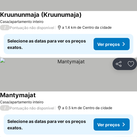
Kruununmaja (Kruunumaja)
Casa/apartamento inteiro
/
a 1.4 km de Centro da cidade
Pontuação não disponível
Selecione as datas para ver os preços
Ver preços
exatos.
Partilhar
Ad
Mantymajat
Casa/apartamento inteiro
/
a 0.5 km de Centro da cidade
Pontuação não disponível
Selecione as datas para ver os preços
Ver preços
exatos.