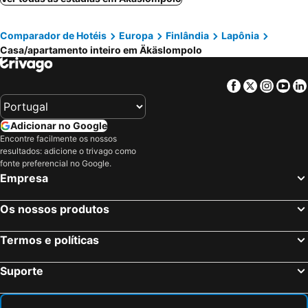
Comparador de Hotéis
Europa
Finlândia
Lapônia
Casa/apartamento inteiro em Äkäslompolo
Facebook
Twitter
Insta
Yo
Adicionar no Google
Encontre facilmente os nossos
resultados: adicione o trivago como
fonte preferencial no Google.
Empresa
Os nossos produtos
Termos e políticas
Suporte