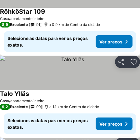
RöhköStar 109
Casa/apartamento inteiro
8,9
Excelente
91
a 0.9 km de Centro da cidade
Selecione as datas para ver os preços
Ver preços
exatos.
Partilhar
Ad
Talo Ylläs
Casa/apartamento inteiro
9,2
Excelente
90
a 1.1 km de Centro da cidade
Selecione as datas para ver os preços
Ver preços
exatos.