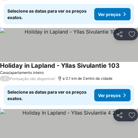
Selecione as datas para ver os preços
Ver preços
exatos.
Partilhar
Ad
Holiday in Lapland - Yllas Sivulantie 103
Casa/apartamento inteiro
/
a 0.1 km de Centro da cidade
Pontuação não disponível
Selecione as datas para ver os preços
Ver preços
exatos.
Partilhar
Ad